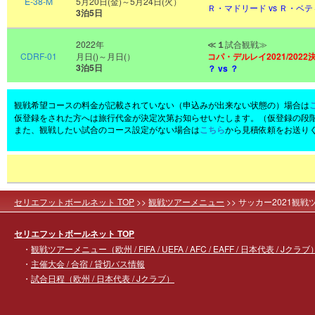
E-38-M
5月20日(金)～5月24日(火）
Ｒ・マドリード vs Ｒ・ベ
3泊5日
2022年
≪
１
試合観戦≫
CDRF-01
月日()～月日(）
コパ
・デルレイ2021/2022
3泊5日
？
vs ？
観戦希望コースの料金が記載されていない（申込みが出来ない状態の）場合は
仮登録をされた方へは旅行代金が決定次第お知らせいたします。（仮登録の段
また、観戦したい試合のコース設定がない場合は
こちら
から見積依頼をお送り
セリエフットボールネット TOP
>>
観戦ツアーメニュー
>> サッカー2021観戦
セリエフットボールネット TOP
・
観戦ツアーメニュー（欧州 / FIFA / UEFA / AFC / EAFF / 日本代表 / Jクラブ
・
主催大会 / 合宿 / 貸切バス情報
・
試合日程（欧州 / 日本代表 / Jクラブ）