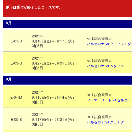
以下は受付が終了したコースです。
8月
2021年
≪
１
試合観戦≫
E-01-B
8月13日(金)～8月17日(火）
バルセロナ
vs Ｒ・ソシエダ
3泊5日
2021年
≪
１
試合観戦≫
E-03-B
8月27日(金)～8月31日(火）
バルセロナ
vs ヘタフェ
3泊5日
9月
2021年
≪
１
試合観戦≫
E-04-M
9月10日(金)～9月14日(火）
Ｒ・マドリード vs セルタ
3泊5日
2021年
≪
１
試合観戦≫
E-05-B
9月17日(金)～9月21日(火）
バルセロナ vs グラナダ
3泊5日