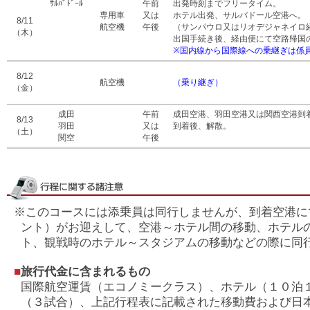
ｻﾙﾊﾞﾄﾞｰﾙ
午前
出発時刻までフリータイム。
専用車
又は
ホテル出発、サルバドール空港へ。
8/11
航空機
午後
（サンパウロ又はリオデジャネイロ
（木）
出国手続き後、経由便にて空路帰国
※国内線から国際線への乗継ぎは係
8/12
航空機
（乗り継ぎ）
（金）
成田
午前
成田空港、羽田空港又は関西空港到
8/13
羽田
又は
到着後、解散。
（土）
関空
午後
※このコースには添乗員は同行しませんが、到着空港に
ント）がお迎えして、空港～ホテル間の移動、ホテル
ト、観戦時のホテル～スタジアムの移動などの際に同
■
旅行代金に含まれるもの
国際航空運賃（エコノミークラス）、ホテル（１０泊
（３試合）、上記行程表に記載された移動費および日