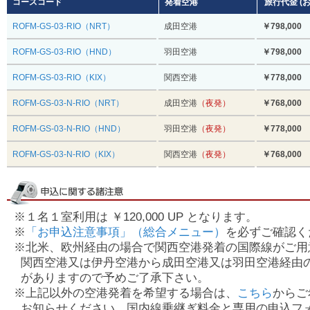
コースコード
発着空港
旅行代金 (
ROFM-GS-03-RIO（NRT）
成田空港
￥798,000
(
ROFM-GS-03-RIO（HND）
羽田空港
￥798,000
(
ROFM-GS-03-RIO（KIX）
関西空港
￥778,000
(
ROFM-GS-03-N-RIO（NRT）
成田空港
（夜発）
￥768,000
(
ROFM-GS-03-N-RIO（HND）
羽田空港
（夜発）
￥778,000
(
ROFM-GS-03-N-RIO（KIX）
関西空港
（夜発）
￥768,000
(
※１名１室利用は ￥120,000 UP となります。
※
「お申込注意事項」（総合メニュー）
を必ずご確認く
※北米、欧州経由の場合で関西空港発着の国際線がご用
関西空港又は伊丹空港から成田空港又は羽田空港経由
がありますので予めご了承下さい。
※上記以外の空港発着を希望する場合は、
こちら
からご
お知らせください。国内線乗継ぎ料金と専用の申込フ