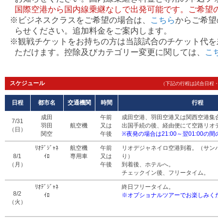
国際空港から国内線乗継なしで出発可能です。ご希望
※ビジネスクラスをご希望の場合は、
こちら
からご希望
らせください。追加料金をご案内します。
※観戦チケットをお持ちの方は当該試合のチケット代を
ただけます。控除及びカテゴリー変更に関しては、
こ
スケジュール
（下記の行程は試合日程
日程
都市名
交通機関
時間
行程
成田
午前
成田空港、羽田空港又は関西空港集
7/31
羽田
航空機
又は
出国手続の後、経由便にて空路リオ
（日）
関空
午後
※夜発の場合は21:00～翌01:00
ﾘｵﾃﾞｼﾞｬﾈ
航空機
午前
リオデジャネイロ空港到着。（サン
8/1
ｲﾛ
専用車
又は
り）
（月）
午後
到着後、ホテルへ。
チェックイン後、フリータイム。
ﾘｵﾃﾞｼﾞｬﾈ
終日フリータイム。
8/2
ｲﾛ
※オプショナルツアーでお楽しみく
（火）