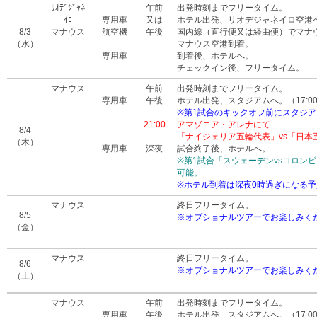
ﾘｵﾃﾞｼﾞｬﾈ
午前
出発時刻までフリータイム。
ｲﾛ
専用車
又は
ホテル出発、リオデジャネイロ空港
8/3
マナウス
航空機
午後
国内線（直行便又は経由便）でマナ
（水）
マナウス空港到着。
専用車
到着後、ホテルへ。
チェックイン後、フリータイム。
マナウス
午前
出発時刻までフリータイム。
専用車
午後
ホテル出発、スタジアムへ。（17:0
※第1試合のキックオフ前にスタジ
21:00
アマゾニア・アレナにて
8/4
「ナイジェリア五輪代表」vs「日本
（木）
専用車
深夜
試合終了後、ホテルへ。
※第1試合「スウェーデンvsコロンビア
可能。
※ホテル到着は深夜0時過ぎになる
マナウス
終日フリータイム。
8/5
※オプショナルツアーでお楽しみく
（金）
マナウス
終日フリータイム。
8/6
※オプショナルツアーでお楽しみく
（土）
マナウス
午前
出発時刻までフリータイム。
専用車
午後
ホテル出発、スタジアムへ。（17:0