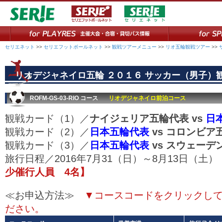
セリエネット
>>
セリエフットボールネット
>>
観戦ツアーメニュー
>>
リオ五輪観戦ツアー
>>
リオデジャネイロ五輪 ２０１６ サッカー（男子）
ROFM-GS-03-RIO コース
リオデジャネイロ前泊コース
観戦カード（1）／
ナイジェリア五輪代表 vs
日
観戦カード（2）／
日本五輪代表
vs コロンビア
観戦カード（3）／
日本五輪代表
vs スウェーデ
旅行日程／2016年7月31（日）～8月13日（
少催行人員 4名】
≪お申込方法≫
▼コースコードをクリックし
ださい。