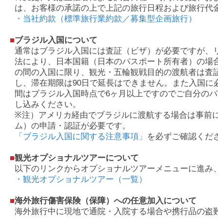
は、お客様の承諾の上で上記の旅行日程および旅行代
・当社約款（標準旅行業約款／募集型企画旅行）
■
ブラジル入国について
通常はブラジル入国には査証（ビザ）が必要ですが、
法により、日本国籍（日本のパスポート所有者）の場
の間の入国に限り、観光・五輪観戦目的の渡航者は査
し、滞在期限は90日で延長はできません。また入国に
間はブラジル入国時点で6ヶ月以上ですのでご自分の
し込みください。
※注）アメリカ経由でブラジルに渡航する場合は事前に
ム）の申請・認証が必要です。
「ブラジル入国に関する注意事項」
を必ずご確認くだ
■
観光オプショナルツアーについて
以下のリンクからオプショナルツアーメニューに進み
・観光オプショナルツアー（一覧）
■
海外旅行傷害保険（保障）への任意加入について
海外旅行中に現地で通院・入院する場合や携行品の盗