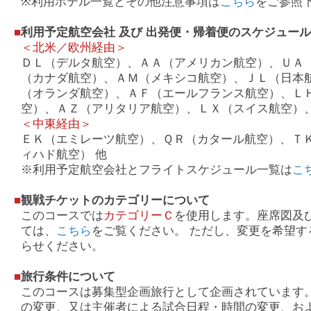
※利用ホテル一覧とその他注意事項は
こちら
をご参照
■
利用予定航空会社 及び 出発便・帰着便のスケジュー
＜北米／欧州経由＞
ＤＬ（デルタ航空）、ＡＡ（アメリカン航空）、ＵＡ
（カナダ航空）、ＡＭ（メキシコ航空）、ＪＬ（日本
（オランダ航空）、ＡＦ（エールフランス航空）、Ｌ
空）、ＡＺ（アリタリア航空）、ＬＸ（スイス航空）、
＜中東経由＞
ＥＫ（エミレーツ航空）、ＱＲ（カタール航空）、Ｔ
ィハド航空） 他
※利用予定航空会社とフライトスケジュール一覧は
こ
■
観戦チケットのカテゴリーについて
このコースでは
カテゴリーＣ
を使用します。座席図及
ては、
こちら
をご覧ください。 ただし、変更を希望
らせください。
■
旅行条件について
このコースは募集型企画旅行として企画されています
の変更、又は主催者による試合日程・時間の変更、お