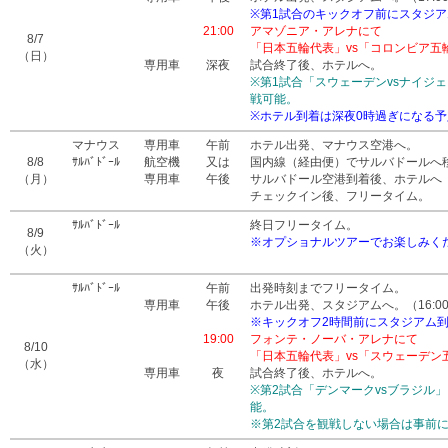
※第1試合のキックオフ前にスタジ
21:00
アマゾニア・アレナにて
8/7
「日本五輪代表」vs「コロンビア五
（日）
専用車
深夜
試合終了後、ホテルへ。
※第1試合「スウェーデンvsナイジェリ
戦可能。
※ホテル到着は深夜0時過ぎになる
マナウス
専用車
午前
ホテル出発、マナウス空港へ。
8/8
ｻﾙﾊﾞﾄﾞｰﾙ
航空機
又は
国内線（経由便）でサルバドールへ
（月）
専用車
午後
サルバドール空港到着後、ホテルへ
チェックイン後、フリータイム。
ｻﾙﾊﾞﾄﾞｰﾙ
終日フリータイム。
8/9
※オプショナルツアーでお楽しみく
（火）
ｻﾙﾊﾞﾄﾞｰﾙ
午前
出発時刻までフリータイム。
専用車
午後
ホテル出発、スタジアムへ。（16:0
※キックオフ2時間前にスタジアム
19:00
フォンテ・ノーバ・アレナにて
8/10
「日本五輪代表」vs「スウェーデン
（水）
専用車
夜
試合終了後、ホテルへ。
※第2試合「デンマークvsブラジル」（
能。
※第2試合を観戦しない場合は事前