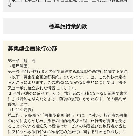
済
標準旅行業約款
募集型企画旅行の部
第一章 総 則
（適用範囲）
第一条 当社が旅行者との間で締結する募集型企画旅行に関する契約
（以下「募集型企画旅行契約」といいます。）は、この約款の定め
るところによります。この約款に定めのない事項については、法令
又は一般に確立された慣習によります。
２ 当社が法令に反せず、かつ、旅行者の不利にならない範囲で書面
により特約を結んだときは、前項の規定にかかわらず、その特約が
優先します。
（用語の定義）
第二条 この約款で「募集型企画旅行」とは、当社が、旅行者の募集
のためにあらかじめ、旅行の目的地及び日程、旅行者が提供を受け
ることができる運送又は宿泊のサービスの内容並びに旅行者が当社
に支払うべき旅行代金の額を定めた旅行に関する計画を作成し、こ