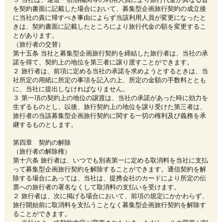
を契約書面に記載した場合において、募集型企画旅行契約の成立後
に当社の責に帰すべき事由によらず当該利用人員が変更になったと
きは、契約書面に記載したところにより旅行代金の額を変更するこ
とがあります。
（旅行者の交替）
第十五条 当社と募集型企画旅行契約を締結した旅行者は、当社の承
諾を得て、契約上の地位を第三者に譲り渡すことができます。
２ 旅行者は、前項に定める当社の承諾を求めようとするときは、当
社所定の用紙に所定の事項を記入の上、所定の金額の手数料ととも
に、当社に提出しなければなりません。
３ 第一項の契約上の地位の譲渡は、当社の承諾があった時に効力を
生ずるものとし、以後、旅行契約上の地位を譲り受けた第三者は、
旅行者の当該募集型企画旅行契約に関する一切の権利及び義務を承
継するものとします。
第四章 契約の解除
（旅行者の解除権）
第十六条 旅行者は、いつでも別表第一に定める取消料を当社に支払
って募集型企画旅行契約を解除することができます。通信契約を解
除する場合にあっては、当社は、提携会社のカードにより所定の伝
票への旅行者の署名なくして取消料の支払いを受けます。
２ 旅行者は、次に掲げる場合において、前項の規定にかかわらず、
旅行開始前に取消料を支払うことなく募集型企画旅行契約を解除す
ることができます。