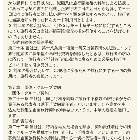
から起算して七日以内に、減額又は旅行開始後の解除による払戻し
にあっては契約書面に記載した旅行終了日の翌日から起算して三十
日以内に旅行者に対し払い戻すべき額を通知するものとし、旅行者
に当該通知を行った日をカード利用日とします。
３ 前二項の規定は第二十七条又は第三十条第一項に規定するところ
により旅行者又は当社が損害賠償請求権を行使することを妨げるも
のではありません。
（契約解除後の帰路手配）
第二十条 当社は、第十八条第一項第一号又は第四号の規定によって
旅行開始後に募集型企画旅行契約を解除したときは、旅行者の求め
に応じて、旅行者が当該旅行の出発地に戻るために必要な旅行サー
ビスの手配を引き受けます。
２ 前項の場合において、出発地に戻るための旅行に要する一切の費
用は、旅行者の負担とします。
第五章 団体・グループ契約
（団体・グループ契約）
第二十一条 当社は、同じ行程を同時に旅行する複数の旅行者がその
責任ある代表者（以下「契約責任者」といいます。）を定めて申し
込んだ募集型企画旅行契約の締結については、本章の規定を適用し
ます。
（契約責任者）
第二十二条 当社は、特約を結んだ場合を除き、契約責任者はその団
体・グループを構成する旅行者（以下「構成者」といいます。）の
募集型企画旅行契約の締結に関する一切の代理権を有しているもの