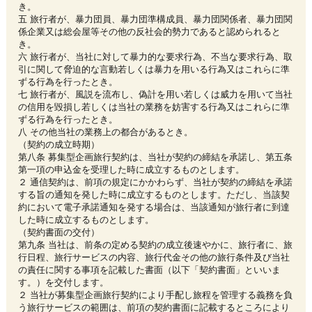
き。
五 旅行者が、暴力団員、暴力団準構成員、暴力団関係者、暴力団関
係企業又は総会屋等その他の反社会的勢力であると認められると
き。
六 旅行者が、当社に対して暴力的な要求行為、不当な要求行為、取
引に関して脅迫的な言動若しくは暴力を用いる行為又はこれらに準
ずる行為を行ったとき。
七 旅行者が、風説を流布し、偽計を用い若しくは威力を用いて当社
の信用を毀損し若しくは当社の業務を妨害する行為又はこれらに準
ずる行為を行ったとき。
八 その他当社の業務上の都合があるとき。
（契約の成立時期）
第八条 募集型企画旅行契約は、当社が契約の締結を承諾し、第五条
第一項の申込金を受理した時に成立するものとします。
２ 通信契約は、前項の規定にかかわらず、当社が契約の締結を承諾
する旨の通知を発した時に成立するものとします。ただし、当該契
約において電子承諾通知を発する場合は、当該通知が旅行者に到達
した時に成立するものとします。
（契約書面の交付）
第九条 当社は、前条の定める契約の成立後速やかに、旅行者に、旅
行日程、旅行サービスの内容、旅行代金その他の旅行条件及び当社
の責任に関する事項を記載した書面（以下「契約書面」といいま
す。）を交付します。
２ 当社が募集型企画旅行契約により手配し旅程を管理する義務を負
う旅行サービスの範囲は、前項の契約書面に記載するところにより