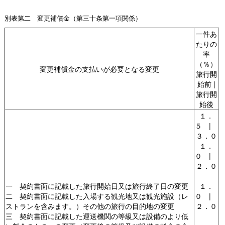
別表第二 変更補償金（第三十条第一項関係）
一件あ
たりの
率
（％）
変更補償金の支払いが必要となる変更
旅行開
始前 |
旅行開
始後
１．
５ |
３．０
１．
０ |
２．０
一 契約書面に記載した旅行開始日又は旅行終了日の変更
１．
二 契約書面に記載した入場する観光地又は観光施設（レ
０ |
ストランを含みます。）その他の旅行の目的地の変更
２．０
三 契約書面に記載した運送機関の等級又は設備のより低