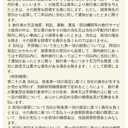
代行者」といいます。）が故意又は過失により旅行者に損害を与え
たときは、その損害を賠償する責に任じます。ただし、損害発生の
翌日から起算して二年以内に当社に対して通知があったときに限り
ます。
２ 旅行者が天災地変、戦乱、暴動、運送・宿泊機関等の旅行サービ
ス提供の中止、官公署の命令その他の当社又は当社の手配代行者の
関与し得ない事由により損害を被ったときは、当社は、前項の場合
を除き、その損害を賠償する責任を負うものではありません。
３ 当社は、手荷物について生じた第一項の損害については、同項の
規定にかかわらず、損害発生の翌日から起算して、国内旅行にあっ
ては十四日以内に、海外旅行にあっては二十一日以内に当社に対し
て通知があったときに限り、旅行者一名につき十五万円を限度（当
社に故意又は重大な過失がある場合を除きます。）として賠償しま
す。
（特別補償）
第二十八条 当社は、前条第一項の規定に基づく当社の責任が生ずる
か否かを問わず、別紙特別補償規程で定めるところにより、旅行者
が募集型企画旅行参加中にその生命、身体又は手荷物の上に被った
一定の損害について、あらかじめ定める額の補償金及び見舞金を支
払います。
２ 前項の損害について当社が前条第一項の規定に基づく責任を負う
ときは、その責任に基づいて支払うべき損害賠償金の額の限度にお
いて、当社が支払うべき前項の補償金は、当該損害賠償金とみなし
ます。
３ 前項に規定する場合において、第一項の規定に基づく当社の補償