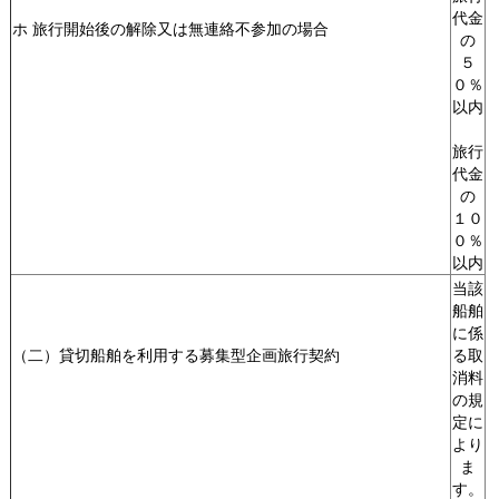
代金
ホ 旅行開始後の解除又は無連絡不参加の場合
の
５
０％
以内
旅行
代金
の
１０
０％
以内
当該
船舶
に係
（二）貸切船舶を利用する募集型企画旅行契約
る取
消料
の規
定に
より
ま
す。