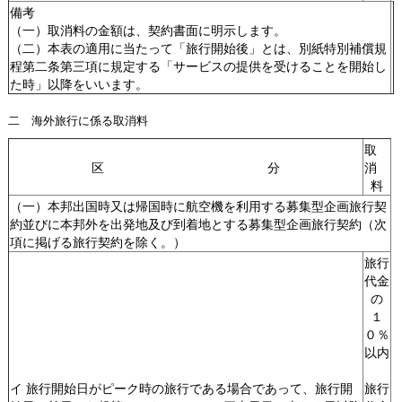
備考
（一）取消料の金額は、契約書面に明示します。
（二）本表の適用に当たって「旅行開始後」とは、別紙特別補償規
程第二条第三項に規定する「サービスの提供を受けることを開始し
た時」以降をいいます。
二 海外旅行に係る取消料
取
区 分
消
料
（一）本邦出国時又は帰国時に航空機を利用する募集型企画旅行契
約並びに本邦外を出発地及び到着地とする募集型企画旅行契約（次
項に掲げる旅行契約を除く。）
旅行
代金
の
１
０％
以内
イ 旅行開始日がピーク時の旅行である場合であって、旅行開
旅行