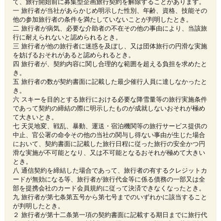
て、旅行開始前に募集型企画旅行契約を解除することがあります。
一 旅行者が当社があらかじめ明示した性別、年齢、資格、技能その
他の参加旅行者の条件を満たしていないことが判明したとき。
二 旅行者が病気、必要な介助者の不在その他の事由により、当該旅
行に耐えられないと認められるとき。
三 旅行者が他の旅行者に迷惑を及ぼし、又は団体旅行の円滑な実施
を妨げるおそれがあると認められるとき。
四 旅行者が、契約内容に関し合理的な範囲を超える負担を求めたと
き。
五 旅行者の数が契約書面に記載した最少催行人員に達しなかったと
き。
六 スキーを目的とする旅行における必要な降雪量等の旅行実施条件
であって契約の締結の際に明示したものが成就しないおそれが極め
て大きいとき。
七 天災地変、戦乱、暴動、運送・宿泊機関等の旅行サービス提供の
中止、官公署の命令その他の当社の関与し得ない事由が生じた場合
において、契約書面に記載した旅行日程に従った旅行の安全かつ円
滑な実施が不可能となり、又は不可能となるおそれが極めて大きい
とき。
八 通信契約を締結した場合であって、旅行者の有するクレジットカ
ードが無効になる等、旅行者が旅行代金等に係る債務の一部又は全
部を提携会社のカード会員規約に従って決済できなくなったとき。
九 旅行者が第七条第五号から第七号までのいずれかに該当すること
が判明したとき。
２ 旅行者が第十二条第一項の契約書面に記載する期日までに旅行代