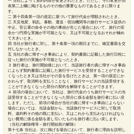
一 当社によって契約内容が変更されたとき。ただし、その変更が別
表第二上欄に掲げるものその他の重要なものであるときに限りま
す。
二 第十四条第一項の規定に基づいて旅行代金が増額されたとき。
三 天災地変、戦乱、暴動、運送・宿泊機関等の旅行サービス提供の
中止、官公署の命令その他の事由が生じた場合において、旅行の安
全かつ円滑な実施が不可能となり、又は不可能となるおそれが極め
て大きいとき。
四 当社が旅行者に対し、第十条第一項の期日までに、確定書面を交
付しなかったとき。
五 当社の責に帰すべき事由により、契約書面に記載した旅行日程に
従った旅行の実施が不可能となったとき。
３ 旅行者は、旅行開始後において、当該旅行者の責に帰すべき事由
によらず契約書面に記載した旅行サービスを受領することができな
くなったとき又は当社がその旨を告げたときは、第一項の規定にか
かわらず、取消料を支払うことなく、旅行サービスの当該受領する
ことができなくなった部分の契約を解除することができます。
４ 前項の場合において、当社は、旅行代金のうち旅行サービスの当
該受領することができなくなった部分に係る金額を旅行者に払い戻
します。ただし、前項の場合が当社の責に帰すべき事由によらない
場合においては、当該金額から、当該旅行サービスに対して取消
料、違約料その他の既に支払い、又はこれから支払わなければなら
ない費用に係る金額を差し引いたものを旅行者に払い戻します。
（当社の解除権等－旅行開始前の解除）
第十七条 当社は、次に掲げる場合において、旅行者に理由を説明し