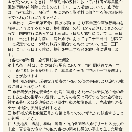
金を支払わないときは、当該期日の翌日において旅行者が募集型企
画旅行契約を解除したものとします。この場合において、旅行者
は、当社に対し、前条第一項に定める取消料に相当する額の違約料
を支払わなければなりません。
３ 当社は、第一項第五号に掲げる事由により募集型企画旅行契約を
解除しようとするときは、旅行開始日の前日から起算してさかのぼ
って、国内旅行にあっては十三日目（日帰り旅行については、三日
目）に当たる日より前に、海外旅行にあっては二十三日目（別表第
一に規定するピーク時に旅行を開始するものについては三十三日
目）に当たる日より前に、旅行を中止する旨を旅行者に通知しま
す。
（当社の解除権－旅行開始後の解除）
第十八条 当社は、次に掲げる場合において、旅行開始後であって
も、旅行者に理由を説明して、募集型企画旅行契約の一部を解除す
ることがあります。
一 旅行者が病気、必要な介助者の不在その他の事由により旅行の継
続に耐えられないとき。
二 旅行者が旅行を安全かつ円滑に実施するための添乗員その他の者
による当社の指示への違背、これらの者又は同行する他の旅行者に
対する暴行又は脅迫等により団体行動の規律を乱し、当該旅行の安
全かつ円滑な実施を妨げるとき。
三 旅行者が第七条第五号から第七号までのいずれかに該当すること
が判明したとき。
四 天災地変、戦乱、暴動、運送・宿泊機関等の旅行サービス提供の
中止、官公署の命令その他の当社の関与し得ない事由が生じた場合