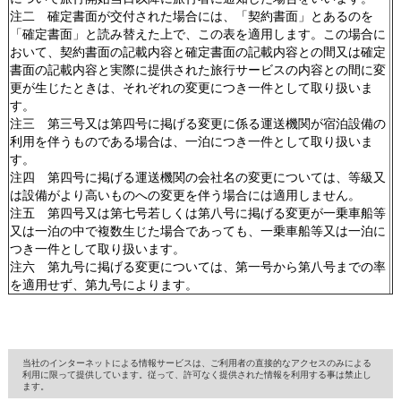
注二 確定書面が交付された場合には、「契約書面」とあるのを
「確定書面」と読み替えた上で、この表を適用します。この場合に
おいて、契約書面の記載内容と確定書面の記載内容との間又は確定
書面の記載内容と実際に提供された旅行サービスの内容との間に変
更が生じたときは、それぞれの変更につき一件として取り扱いま
す。
注三 第三号又は第四号に掲げる変更に係る運送機関が宿泊設備の
利用を伴うものである場合は、一泊につき一件として取り扱いま
す。
注四 第四号に掲げる運送機関の会社名の変更については、等級又
は設備がより高いものへの変更を伴う場合には適用しません。
注五 第四号又は第七号若しくは第八号に掲げる変更が一乗車船等
又は一泊の中で複数生じた場合であっても、一乗車船等又は一泊に
つき一件として取り扱います。
注六 第九号に掲げる変更については、第一号から第八号までの率
を適用せず、第九号によります。
当社のインターネットによる情報サービスは、ご利用者の直接的なアクセスのみによる
利用に限って提供しています。従って、許可なく提供された情報を利用する事は禁止し
ます。