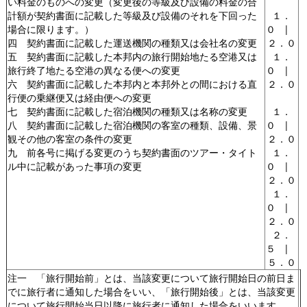
い料金のものへの変更（変更後の等級及び設備の料金の合
計額が契約書面に記載した等級及び設備のそれを下回った
１．
場合に限ります。）
０ |
四 契約書面に記載した運送機関の種類又は会社名の変更
２．０
五 契約書面に記載した本邦内の旅行開始地たる空港又は
１．
旅行終了地たる空港の異なる便への変更
０ |
六 契約書面に記載した本邦内と本邦外との間における直
２．０
行便の乗継便又は経由便への変更
七 契約書面に記載した宿泊機関の種類又は名称の変更
１．
八 契約書面に記載した宿泊機関の客室の種類、設備、景
０ |
観その他の客室の条件の変更
２．０
九 前各号に掲げる変更のうち契約書面のツアー・タイト
１．
ル中に記載があった事項の変更
０ |
２．０
１．
０ |
２．０
２．
５ |
５．０
注一 「旅行開始前」とは、当該変更について旅行開始日の前日ま
でに旅行者に通知した場合をいい、「旅行開始後」とは、当該変更
について旅行開始当日以降に旅行者に通知した場合をいいます。