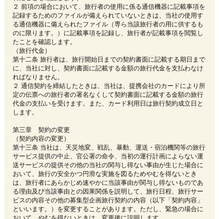
２ 前項の場合において、旅行者の使用に係る通信機器に記載事項を
記録するためのファイルが備えられていないときは、当社の使用す
る通信機器に備えられたファイル（専ら当該旅行者の用に供するも
のに限ります。）に記載事項を記録し、旅行者が記載事項を閲覧し
たことを確認します。
（旅行代金）
第十二条 旅行者は、旅行開始日までの契約書面に記載する期日まで
に、当社に対し、契約書面に記載する金額の旅行代金を支払わなけ
ればなりません。
２ 通信契約を締結したときは、当社は、提携会社のカードにより所
定の伝票への旅行者の署名なくして契約書面に記載する金額の旅行
代金の支払いを受けます。また、カード利用日は旅行契約成立日と
します。
第三章 契約の変更
（契約内容の変更）
第十三条 当社は、天災地変、戦乱、暴動、運送・宿泊機関等の旅行
サービス提供の中止、官公署の命令、当初の運行計画によらない運
送サービスの提供その他の当社の関与し得ない事由が生じた場合に
おいて、旅行の安全かつ円滑な実施を図るためやむを得ないとき
は、旅行者にあらかじめ速やかに当該事由が関与し得ないものであ
る理由及び当該事由との因果関係を説明して、旅行日程、旅行サー
ビスの内容その他の募集型企画旅行契約の内容（以下「契約内容」
といいます。）を変更することがあります。ただし、緊急の場合に
おいて、やむを得ないときは、変更後に説明します。