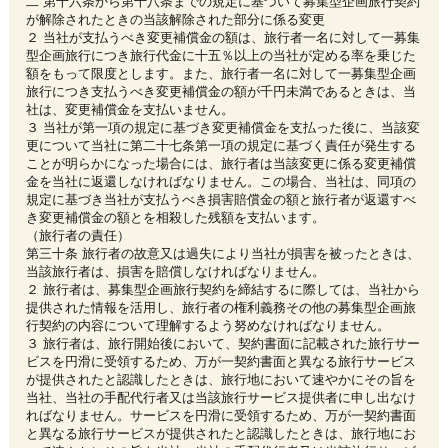
二 第十六条から第十八条までの規定に基づいて募集型企画旅行契約
が解除されたときの当該解除された部分に係る変更
２ 当社が支払うべき変更補償金の額は、旅行者一名に対して一募集
型企画旅行につき旅行代金に十五％以上の当社が定める率を乗じた
額をもって限度とします。また、旅行者一名に対して一募集型企画
旅行につき支払うべき変更補償金の額が千円未満であるときは、当
社は、変更補償金を支払いません。
３ 当社が第一項の規定に基づき変更補償金を支払った後に、当該変
更について当社に第二十七条第一項の規定に基づく責任が発生する
ことが明らかになった場合には、旅行者は当該変更に係る変更補償
金を当社に返還しなければなりません。この場合、当社は、同項の
規定に基づき当社が支払うべき損害賠償金の額と旅行者が返還すべ
き変更補償金の額とを相殺した残額を支払います。
（旅行者の責任）
第三十条 旅行者の故意又は過失により当社が損害を被ったときは、
当該旅行者は、損害を賠償しなければなりません。
２ 旅行者は、募集型企画旅行契約を締結するに際しては、当社から
提供された情報を活用し、旅行者の権利義務その他の募集型企画旅
行契約の内容について理解するよう努めなければなりません。
３ 旅行者は、旅行開始後において、契約書面に記載された旅行サー
ビスを円滑に受領するため、万が一契約書面と異なる旅行サービス
が提供されたと認識したときは、旅行地において速やかにその旨を
当社、当社の手配代行者又は当該旅行サービス提供者に申し出なけ
ればなりません。サービスを円滑に受領するため、万が一契約書面
と異なる旅行サービスが提供されたと認識したときは、旅行地にお