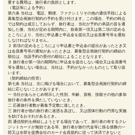
要する費用は、旅行者の負担とします。
（電話等による予約）
第六条 当社は、電話、郵便、ファクシミリその他の通信手段による
募集型企画旅行契約の予約を受け付けます。この場合、予約の時点
では契約は成立しておらず、旅行者は、当社が予約の承諾の旨を通
知した後、当社が定める期間内に、前条第一項又は第二項の定める
ところにより、当社に申込書と申込金を提出又は会員番号等を通知
しなければなりません。
２ 前項の定めるところにより申込書と申込金の提出があったとき又
は会員番号等の通知があったときは、募集型企画旅行契約の締結の
順位は、当該予約の受付の順位によることとなります。
３ 旅行者が第一項の期間内に申込金を提出しない場合又は会員番号
等を通知しない場合は、当社は、予約がなかったものとして取り扱
います。
（契約締結の拒否）
第七条 当社は、次に掲げる場合において、募集型企画旅行契約の締
結に応じないことがあります。
一 当社があらかじめ明示した性別、年齢、資格、技能その他の参加
旅行者の条件を満たしていないとき。
二 応募旅行者数が募集予定数に達したとき。
三 旅行者が他の旅行者に迷惑を及ぼし、又は団体行動の円滑な実施
を妨げるおそれがあるとき。
四 通信契約を締結しようとする場合であって、旅行者の有するクレ
ジットカードが無効である等、旅行者が旅行代金等に係る債務の一
部又は全部を提携会社のカード会員規約に従って決済できないと