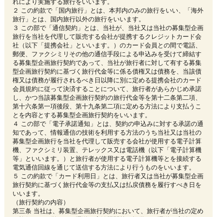
れにより実施する旅行をいいます。
２ この約款で「国内旅行」とは、本邦内のみの旅行をいい、「海外
旅行」とは、国内旅行以外の旅行をいいます。
３ この部で「通信契約」とは、当社が、当社又は当社の募集型企画
旅行を当社を代理して販売する会社が提携するクレジットカード会
社（以下「提携会社」といいます。）のカード会員との間で電話、
郵便、ファクシミリその他の通信手段による申込みを受けて締結す
る募集型企画旅行契約であって、当社が旅行者に対して有する募集
型企画旅行契約に基づく旅行代金等に係る債権又は債務を、当該債
権又は債務が履行されるべき日以降に別に定める提携会社のカード
会員規約に従って決済することについて、旅行者があらかじめ承諾
し、かつ当該募集型企画旅行契約の旅行代金等を第十二条第二項、
第十六条第一項後段、第十九条第二項に定める方法により支払うこ
とを内容とする募集型企画旅行契約をいいます。
４ この部で「電子承諾通知」とは、契約の申込みに対する承諾の通
知であって、情報通信の技術を利用する方法のうち当社又は当社の
募集型企画旅行を当社を代理して販売する会社が使用する電子計算
機、ファクシミリ装置、テレックス又は電話機（以下「電子計算機
等」といいます。）と旅行者が使用する電子計算機等とを接続する
電気通信回線を通じて送信する方法により行うものをいいます。
５ この約款で「カード利用日」とは、旅行者又は当社が募集型企画
旅行契約に基づく旅行代金等の支払又は払戻債務を履行すべき日を
いいます。
（旅行契約の内容）
第三条 当社は、募集型企画旅行契約において、旅行者が当社の定め