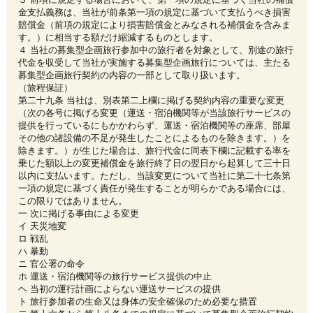
金支払義務は、当社が前条第一項の規定に基づいて支払うべき損害
賠償金（前項の規定により損害賠償金とみなされる補償金を含みま
す。）に相当する額だけ縮減するものとします。
４ 当社の募集型企画旅行参加中の旅行者を対象として、別途の旅行
代金を収受して当社が実施する募集型企画旅行については、主たる
募集型企画旅行契約の内容の一部として取り扱います。
（旅程保証）
第二十九条 当社は、別表第二上欄に掲げる契約内容の重要な変更
（次の各号に掲げる変更（運送・宿泊機関等が当該旅行サービスの
提供を行っているにもかかわらず、運送・宿泊機関等の座席、部屋
その他の諸設備の不足が発生したことによるものを除きます。）を
除きます。）が生じた場合は、旅行代金に同表下欄に記載する率を
乗じた額以上の変更補償金を旅行終了日の翌日から起算して三十日
以内に支払います。ただし、当該変更について当社に第二十七条第
一項の規定に基づく責任が発生することが明らかである場合には、
この限りではありません。
一 次に掲げる事由による変更
イ 天災地変
ロ 戦乱
ハ 暴動
ニ 官公署の命令
ホ 運送・宿泊機関等の旅行サービス提供の中止
ヘ 当初の運行計画によらない運送サービスの提供
ト 旅行参加者の生命又は身体の安全確保のため必要な措置