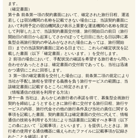
ます。
（確定書面）
第十条 前条第一項の契約書面において、確定された旅行日程、運送
若しくは宿泊機関の名称を記載できない場合には、当該契約書面に
おいて利用予定の宿泊機関及び表示上重要な運送機関の名称を限定
して列挙した上で、当該契約書面交付後、旅行開始日の前日（旅行
開始日の前日から起算してさかのぼって七日目に当たる日以降に募
集型企画旅行契約の申込みがなされた場合にあっては、旅行開始
日）までの当該契約書面に定める日までに、これらの確定状況を記
載した書面（以下「確定書面」といいます。）を交付します。
２ 前項の場合において、手配状況の確認を希望する旅行者から問い
合わせがあったときは、確定書面の交付前であっても、当社は迅速
かつ適切にこれに回答します。
３ 第一項の確定書面を交付した場合には、前条第二項の規定により
当社が手配し旅程を管理する義務を負う旅行サービスの範囲は、当
該確定書面に記載するところに特定されます。
（情報通信の技術を利用する方法）
第十一条 当社は、あらかじめ旅行者の承諾を得て、募集型企画旅行
契約を締結しようとするときに旅行者に交付する旅行日程、旅行サ
ービスの内容、旅行代金その他の旅行条件及び当社の責任に関する
事項を記載した書面、契約書面又は確定書面の交付に代えて、情報
通信の技術を利用する方法により当該書面に記載すべき事項（以下
この条において「記載事項」といいます。）を提供したときは、旅
行者の使用する通信機器に備えられたファイルに記載事項が記録さ
れたことを確認します。