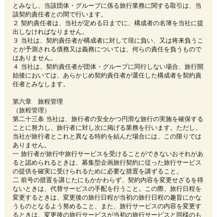
とみなし、当該団体・グループに係る旅行業務に関する取引は、当
該契約責任者との間で行います。
２ 契約責任者は、当社が定める日までに、構成者の名簿を当社に提
出しなければなりません。
３ 当社は、契約責任者が構成者に対して現に負い、又は将来負うこ
とが予測される債務又は義務については、何らの責任を負うもので
はありません。
４ 当社は、契約責任者が団体・グループに同行しない場合、旅行開
始後においては、あらかじめ契約責任者が選任した構成者を契約責
任者とみなします。
第六章 旅程管理
（旅程管理）
第二十三条 当社は、旅行者の安全かつ円滑な旅行の実施を確保する
ことに努力し、旅行者に対し次に掲げる業務を行います。ただし、
当社が旅行者とこれと異なる特約を結んだ場合には、この限りでは
ありません。
一 旅行者が旅行中旅行サービスを受けることができないおそれがあ
ると認められるときは、募集型企画旅行契約に従った旅行サービス
の提供を確実に受けられるために必要な措置を講ずること。
二 前号の措置を講じたにもかかわらず、契約内容を変更せざるを得
ないときは、代替サービスの手配を行うこと。この際、旅行日程を
変更するときは、変更後の旅行日程が当初の旅行日程の趣旨にかな
うものとなるよう努めること、また、旅行サービスの内容を変更す
るときは、変更後の旅行サービスが当初の旅行サービスと同様のも