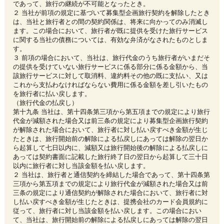
であって、旅行の継続が不可能となったとき。
２ 当社が前項の規定に基づいて募集型企画旅行契約を解除したとき
は、当社と旅行者との間の契約関係は、将来に向かってのみ消滅し
ます。この場合において、旅行者が既に提供を受けた旅行サービス
に関する当社の債務については、有効な弁済がなされたものとしま
す。
３ 前項の場合において、当社は、旅行代金のうち旅行者がいまだそ
の提供を受けていない旅行サービスに係る部分に係る金額から、当
該旅行サービスに対して取消料、違約料その他の既に支払い、又は
これから支払わなければならない費用に係る金額を差し引いたもの
を旅行者に払い戻します。
（旅行代金の払戻し）
第十九条 当社は、第十四条第三項から第五項までの規定により旅行
代金が減額された場合又は前三条の規定により募集型企画旅行契約
が解除された場合において、旅行者に対し払い戻すべき金額が生じ
たときは、旅行開始前の解除による払戻しにあっては解除の翌日か
ら起算して七日以内に、減額又は旅行開始後の解除による払戻しに
あっては契約書面に記載した旅行終了日の翌日から起算して三十日
以内に旅行者に対し当該金額を払い戻します。
２ 当社は、旅行者と通信契約を締結した場合であって、第十四条第
三項から第五項までの規定により旅行代金が減額された場合又は前
三条の規定により通信契約が解除された場合において、旅行者に対
し払い戻すべき金額が生じたときは、提携会社のカード会員規約に
従って、旅行者に対し当該金額を払い戻します。この場合におい
て、当社は、旅行開始前の解除による払戻しにあっては解除の翌日