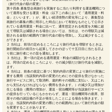
（旅行代金の額の変更）
第十四条 募集型企画旅行を実施するに当たり利用する運送機関につ
いて適用を受ける運賃・料金（以下この条において「適用運賃・料
金」といいます。）が、著しい経済情勢の変化等により、募集型企
画旅行の募集の際に明示した時点において有効なものとして公示さ
れている適用運賃・料金に比べて、通常想定される程度を大幅に超
えて増額又は減額される場合においては、当社は、その増額又は減
額される金額の範囲内で旅行代金の額を増加し、又は減少すること
ができます。
２ 当社は、前項の定めるところにより旅行代金を増額するときは、
旅行開始日の前日から起算してさかのぼって十五日目に当たる日よ
り前に旅行者にその旨を通知します。
３ 当社は、第一項の定める適用運賃・料金の減額がなされるとき
は、同項の定めるところにより、その減少額だけ旅行代金を減額し
ます。
４ 当社は、前条の規定に基づく契約内容の変更により旅行の実施に
要する費用（当該契約内容の変更のためにその提供を受けなかった
旅行サービスに対して取消料、違約料その他既に支払い、又はこれ
から支払わなければならない費用を含みます。）の減少又は増加が
生じる場合（費用の増加が、運送・宿泊機関等が当該旅行サービス
の提供を行っているにもかかわらず、運送・宿泊機関等の座席、部
屋その他の諸設備の不足が発生したことによる場合を除きます。）
には、当該契約内容の変更の際にその範囲内において旅行代金の額
を変更することがあります。
５ 当社は、運送・宿泊機関等の利用人員により旅行代金が異なる旨