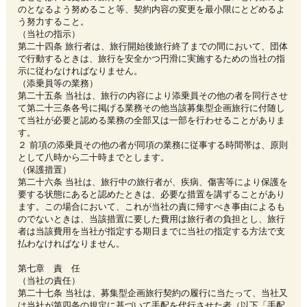
のとなるよう努めること等、契約内容の変更を最小限にとどめるよ
う努力すること。
（当社の指示）
第二十四条 旅行者は、旅行開始後旅行終了までの間において、団体
で行動するときは、旅行を安全かつ円滑に実施するための当社の指
示に従わなければなりません。
（添乗員等の業務）
第二十五条 当社は、旅行の内容により添乗員その他の者を同行させ
て第二十三条各号に掲げる業務その他当該募集型企画旅行に付随し
て当社が必要と認める業務の全部又は一部を行わせることがありま
す。
２ 前項の添乗員その他の者が同項の業務に従事する時間帯は、原則
として八時から二十時までとします。
（保護措置）
第二十六条 当社は、旅行中の旅行者が、疾病、傷害等により保護を
要する状態にあると認めたときは、必要な措置を講ずることがあり
ます。この場合において、これが当社の責に帰すべき事由によるも
のでないときは、当該措置に要した費用は旅行者の負担とし、旅行
者は当該費用を当社が指定する期日までに当社の指定する方法で支
払わなければなりません。
第七章 責 任
（当社の責任）
第二十七条 当社は、募集型企画旅行契約の履行に当たって、当社又
は当社が第四条の規定に基づいて手配を代行させた者（以下「手配