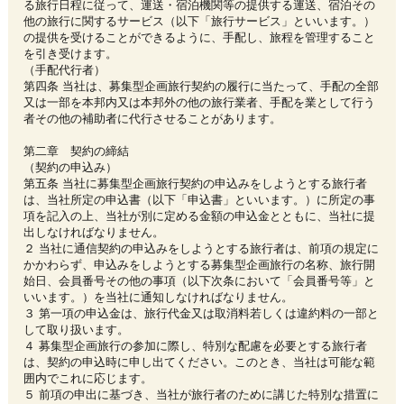
る旅行日程に従って、運送・宿泊機関等の提供する運送、宿泊その
他の旅行に関するサービス（以下「旅行サービス」といいます。）
の提供を受けることができるように、手配し、旅程を管理すること
を引き受けます。
（手配代行者）
第四条 当社は、募集型企画旅行契約の履行に当たって、手配の全部
又は一部を本邦内又は本邦外の他の旅行業者、手配を業として行う
者その他の補助者に代行させることがあります。
第二章 契約の締結
（契約の申込み）
第五条 当社に募集型企画旅行契約の申込みをしようとする旅行者
は、当社所定の申込書（以下「申込書」といいます。）に所定の事
項を記入の上、当社が別に定める金額の申込金とともに、当社に提
出しなければなりません。
２ 当社に通信契約の申込みをしようとする旅行者は、前項の規定に
かかわらず、申込みをしようとする募集型企画旅行の名称、旅行開
始日、会員番号その他の事項（以下次条において「会員番号等」と
いいます。）を当社に通知しなければなりません。
３ 第一項の申込金は、旅行代金又は取消料若しくは違約料の一部と
して取り扱います。
４ 募集型企画旅行の参加に際し、特別な配慮を必要とする旅行者
は、契約の申込時に申し出てください。このとき、当社は可能な範
囲内でこれに応じます。
５ 前項の申出に基づき、当社が旅行者のために講じた特別な措置に