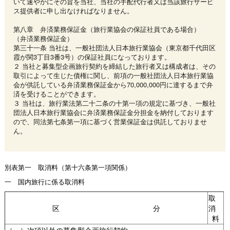
いて速やかにその旨を当社、当社の手配代行者又は当該旅行サービ
ス提供者に申し出なければなりません。
第八章 弁済業務保証金（旅行業協会の保証社員である場合）
（弁済業務保証金）
第三十一条 当社は、一般社団法人日本旅行業協会（東京都千代田区
霞が関3丁目3番3号）の保証社員になっております。
２ 当社と募集型企画旅行契約を締結した旅行者又は構成者は、その
取引によって生じた債権に関し、前項の一般社団法人日本旅行業協
会が供託している弁済業務保証金から70,000,000円に達するまで弁
済を受けることができます。
３ 当社は、旅行業法第二十二条の十第一項の規定に基づき、一般社
団法人日本旅行業協会に弁済業務保証金分担金を納付しております
ので、同法第七条第一項に基づく営業保証金は供託しておりませ
ん。
別表第一 取消料（第十六条第一項関係）
一 国内旅行に係る取消料
取
区 分
消
料
（一）次項以外の募集型企画旅行契約