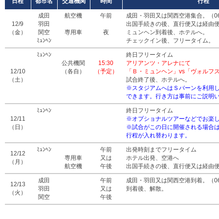
日程
都市名
交通機関
時間
行程
成田
航空機
午前
成田・羽田又は関西空港集合。（06:30
12/9
羽田
出国手続きの後、直行便又は経由
（金）
関空
専用車
夜
ミュンヘン到着後、ホテルへ。
ﾐｭﾝﾍﾝ
チェックイン後、フリータイム。
ﾐｭﾝﾍﾝ
終日フリータイム
公共機関
15:30
アリアンツ・アレナにて
12/10
（各自）
（予定）
「Ｂ・ミュンヘン」vs「ヴォルフ
（土）
試合終了後、ホテルへ。
※スタジアムへはＳバーンを利用
できます。行き方は事前にご説明
ﾐｭﾝﾍﾝ
終日フリータイム
12/11
※オプショナルツアーなどでお楽
（日）
※試合がこの日に開催される場合は
行程が入れ替わります。
ﾐｭﾝﾍﾝ
午前
出発時刻までフリータイム
12/12
専用車
又は
ホテル出発、空港へ
（月）
航空機
午後
出国手続きの後、直行便又は経由
成田
午前
成田・羽田又は関西空港到着。（06:00
12/13
羽田
又は
到着後、解散。
（火）
関空
午後