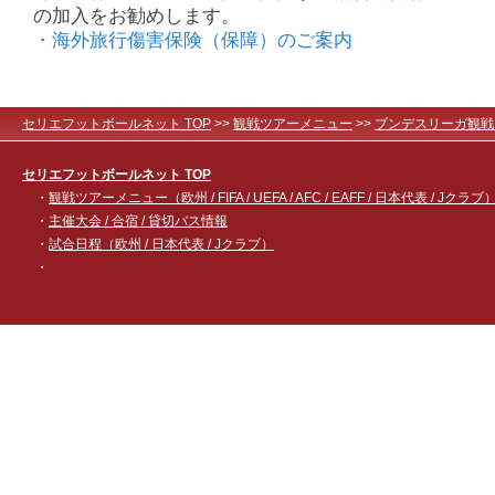
の加入をお勧めします。
・海外旅行傷害保険（保障）のご案内
セリエフットボールネット TOP
>>
観戦ツアーメニュー
>>
ブンデスリーガ観戦
セリエフットボールネット TOP
・
観戦ツアーメニュー（欧州 / FIFA / UEFA / AFC / EAFF / 日本代表 / Jクラブ
・
主催大会 / 合宿 / 貸切バス情報
・
試合日程（欧州 / 日本代表 / Jクラブ）
・