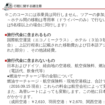
※このコースには添乗員は同行しません。ツアーの参加
～ホテル間の移動は専用車（ドライバーのみ）で行な
は5名様以上の場合に同行します）
■
旅行代金に含まれるもの
国際航空運賃（エコノミークラス）、ホテル（３泊３
合）、上記行程表に記載された移動費および日本語ア
れた部分）、その他諸経費。
■
旅行代金に含まれないもの
日本およびドイツ、経由地の空港税、航空保険料、燃
（電話代、飲食代等）
●燃油サーチャージ等の金額について
燃油サーチャージ・航空保険料・現地空港税は、合計で約￥1
（2016.09.15 現在）これらの料金は航空会社によ
また、為替レートによっても変動します。この他に日
がかかります。
（成田空港：￥2,610、羽田空港：￥2,670、関西空港：￥