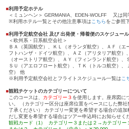
■
利用予定ホテル
＜ミュンヘン＞ GERMANIA、EDEN-WOLFF 又は
※利用ホテル一覧とその他注意事項は
こちら
をご参照
■
利用予定航空会社 及び 出発便・帰着便のスケジュー
＜欧州系・日系航空会社＞
ＢＡ（英国航空）、ＫＬ（オランダ航空）、ＡＦ（エ
フトハンザ・ドイツ航空）、ＡＺ（アリタリア航空）
（オーストリア航空）、ＡＹ（フィンランド航空）、
ＳＵ（アエロフロート航空）、ＴＫ（トルコ航空）、
空） 他
※利用予定航空会社とフライトスケジュール一覧は
こ
■
観戦チケットのカテゴリーについて
このコースは、
カテゴリー３
を使用します。座席図に
い。 （カテゴリー区分は座席位置をベースにした弊社
了承ください） カテゴリー変更を希望する場合の追加
だし変更を希望する場合はツアー申込時にお知らせく
観戦カード（1） カテゴリー３または２→カテゴリー１