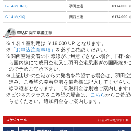
G-14-M(HND)
羽田空港
￥174,000
(
G-14-M(KIX)
関西空港
￥174,000
(
※１名１室利用は ￥18,000 UP となります。
※
「お申込注意事項」
を必ずご確認ください。
※関西空港発着の国際線がご用意できない場合、同料金
ら国内線にて成田空港又は羽田空港乗継ぎの国際線を
ので予めご了承下さい。
※上記以外の空港からの発着を希望する場合は、羽田空
進み、ご希望の発着空港を備考欄に記入してください
線乗継ぎとなります。（乗継料金は別途ご案内します
※ビジネスクラスをご希望の場合は、
こちら
からご希望
らせください。追加料金をご案内します。
スケジュール
（下記の行程は試合日程