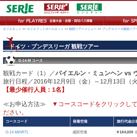
セリエネット
>>
セリエフットボールネット
>>
観戦ツアーメニュー
>>
ブンデスリーガ観戦ツア
ドイツ・ブンデスリーガ 観戦ツアー
G-14-M コース
観戦カード（1）／
バイエルン・ミュンヘン vs
旅行日程／2016年12月9日（金）～12月13
【最少催行人員：1名】
≪お申込方法≫
▼コースコードをクリックし
ださい。
コースコード
発着空港
旅行代金(2
G-14-M(NRT)
成田空港
￥164,000
(