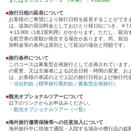
または２→カテゴリー１ （中央）：￥29,000
■
旅行日程の延長について
お客様のご希望により旅行日程を延長することができ
は、追加の宿泊料金としておひとり様1泊につき、￥7,0
￥13,000（1名1室利用）がかかります。ただし、延
る航空券の差額が発生する場合があります。尚、前泊
加料金等の条件は原則として延泊の場合と同額です。
■
旅行条件について
このコースは募集型企画旅行として企画されています
の変更、又は主催者による試合日程・時間の変更、お
は、お客様の承諾の上で上記の旅行日程および旅行代
・当社約款（標準旅行業約款／募集型企画旅行）
■
観光オプショナルツアーについて
以下のリンクからお申込みください。
・観光オプショナルツアー（一覧）
■
海外旅行傷害保険等への任意加入について
海外旅行中に現地で通院・入院する場合や携行品の盗