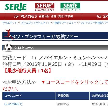
セリエネット
>>
セリエフットボールネット
>>
観戦ツアーメニュー
>>
ブンデスリーガ観戦ツア
ドイツ・ブンデスリーガ 観戦ツアー
G-12-M コース
観戦カード（1）／
バイエルン・ミュンヘン vs
旅行日程／2016年11月25日（金）～11月2
【最少催行人員：1名】
≪お申込方法≫
▼コースコードをクリックし
ださい。
コースコード
発着空港
旅行代金(2
G-12-M(NRT)
成田空港
￥188,000
(