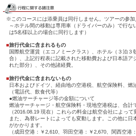
※このコースには添乗員は同行しません。ツアーの参加
～ホテル間の移動は専用車（ドライバーのみ）で行な
は5名様以上の場合に同行します）
■
旅行代金に含まれるもの
国際航空運賃（エコノミークラス）、ホテル（３泊３
合）、上記行程表に記載された移動費および日本語ア
れた部分）、その他諸経費。
■
旅行代金に含まれないもの
日本およびドイツ、経由地の空港税、航空保険料、燃
（電話代、飲食代等）
●燃油サーチャージ等の金額について
燃油サーチャージ・航空保険料・現地空港税は、合計で約￥1
（2016.08.19 現在）これらの料金は航空会社によ
また、為替レートによっても変動します。この他に日
がかかります。
（成田空港：￥2,610、羽田空港：￥2,670、関西空港：￥