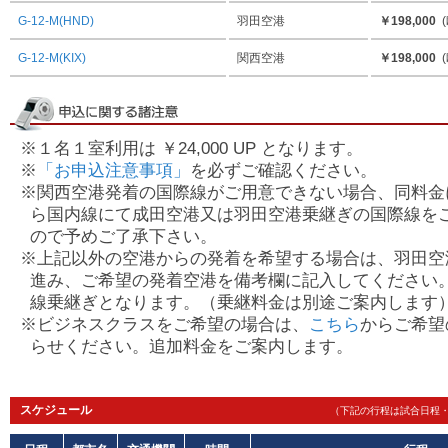
G-12-M(HND)
羽田空港
￥198,000
(
G-12-M(KIX)
関西空港
￥198,000
(
※１名１室利用は ￥24,000 UP となります。
※
「お申込注意事項」
を必ずご確認ください。
※関西空港発着の国際線がご用意できない場合、同料金
ら国内線にて成田空港又は羽田空港乗継ぎの国際線を
ので予めご了承下さい。
※上記以外の空港からの発着を希望する場合は、羽田空
進み、ご希望の発着空港を備考欄に記入してください
線乗継ぎとなります。（乗継料金は別途ご案内します
※ビジネスクラスをご希望の場合は、
こちら
からご希望
らせください。追加料金をご案内します。
スケジュール
（下記の行程は試合日程