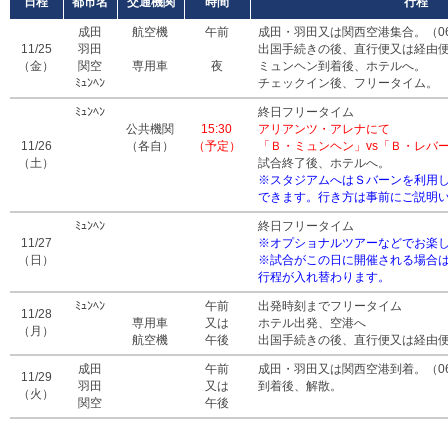
日程
都市名
交通機関
時間
行程
成田
航空機
午前
成田・羽田又は関西空港集合。（06:30
11/25
羽田
出国手続きの後、直行便又は経由
（金）
関空
専用車
夜
ミュンヘン到着後、ホテルへ。
ﾐｭﾝﾍﾝ
チェックイン後、フリータイム。
ﾐｭﾝﾍﾝ
終日フリータイム
公共機関
15:30
アリアンツ・アレナにて
11/26
（各自）
（予定）
「Ｂ・ミュンヘン」vs「Ｂ・レバ
（土）
試合終了後、ホテルへ。
※スタジアムへはＳバーンを利用
できます。行き方は事前にご説明
ﾐｭﾝﾍﾝ
終日フリータイム
11/27
※オプショナルツアーなどでお楽
（日）
※試合がこの日に開催される場合は
行程が入れ替わります。
ﾐｭﾝﾍﾝ
午前
出発時刻までフリータイム
11/28
専用車
又は
ホテル出発、空港へ
（月）
航空機
午後
出国手続きの後、直行便又は経由
成田
午前
成田・羽田又は関西空港到着。（06:00
11/29
羽田
又は
到着後、解散。
（火）
関空
午後