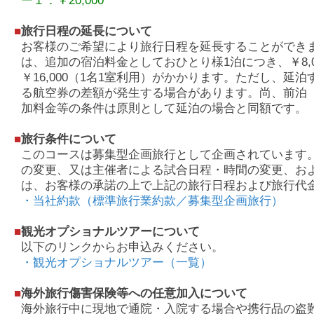
ー１：￥20,000
■
旅行日程の延長について
お客様のご希望により旅行日程を延長することができ
は、追加の宿泊料金としておひとり様1泊につき、￥8,0
￥16,000（1名1室利用）がかかります。ただし、延
る航空券の差額が発生する場合があります。尚、前泊
加料金等の条件は原則として延泊の場合と同額です。
■
旅行条件について
このコースは募集型企画旅行として企画されています
の変更、又は主催者による試合日程・時間の変更、お
は、お客様の承諾の上で上記の旅行日程および旅行代
・当社約款（標準旅行業約款／募集型企画旅行）
■
観光オプショナルツアーについて
以下のリンクからお申込みください。
・観光オプショナルツアー（一覧）
■
海外旅行傷害保険等への任意加入について
海外旅行中に現地で通院・入院する場合や携行品の盗