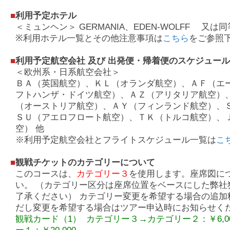
■
利用予定ホテル
＜ミュンヘン＞ GERMANIA、EDEN-WOLFF 又は
※利用ホテル一覧とその他注意事項は
こちら
をご参照
■
利用予定航空会社 及び 出発便・帰着便のスケジュー
＜欧州系・日系航空会社＞
ＢＡ（英国航空）、ＫＬ（オランダ航空）、ＡＦ（エ
フトハンザ・ドイツ航空）、ＡＺ（アリタリア航空）
（オーストリア航空）、ＡＹ（フィンランド航空）、
ＳＵ（アエロフロート航空）、ＴＫ（トルコ航空）、
空） 他
※利用予定航空会社とフライトスケジュール一覧は
こ
■
観戦チケットのカテゴリーについて
このコースは、
カテゴリー３
を使用します。座席図に
い。 （カテゴリー区分は座席位置をベースにした弊社
了承ください） カテゴリー変更を希望する場合の追加
だし変更を希望する場合はツアー申込時にお知らせく
観戦カード（1） カテゴリー３→カテゴリー２：￥6,