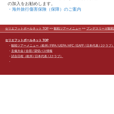
の加入をお勧めします。
・海外旅行傷害保険（保障）のご案内
セリエフットボールネット TOP
>>
観戦ツアーメニュー
>>
ブンデスリーガ観戦
セリエフットボールネット TOP
・
観戦ツアーメニュー（欧州 / FIFA / UEFA / AFC / EAFF / 日本代表 / Jクラブ
・
主催大会 / 合宿 / 貸切バス情報
・
試合日程（欧州 / 日本代表 / Jクラブ）
・