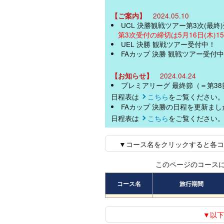
【ご案内】
2024.05.10
UCL 決勝観戦ツアー第3次(最
第3次受付の締切は5月16日(木)15
UEL 決勝 観戦ツアー受付中！
FAカップ 決勝 観戦ツアー受付
【お知らせ】
2024.04.24
プレミアリーグ 最終節（＝第3
日程表は
こちら
をご覧ください
FAカップ 決勝の日程を更新まし
日程表は
こちら
をご覧ください
▼コース名をクリックすると各コ
このページのコースに
コース名
旅行期間
▼以下