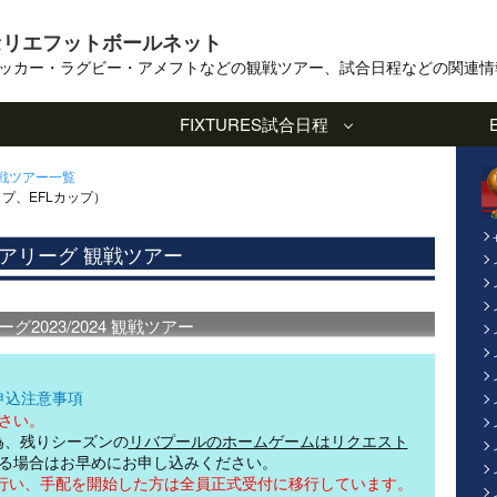
セリエフットボールネット
ッカー・ラグビー・アメフトなどの観戦ツアー、試合日程などの関連情
FIXTURES
試合日程
観戦ツアー一覧
プ、EFLカップ）
アリーグ 観戦ツアー
2023/2024 観戦ツアー
申込注意事項
さい。
為、残りシーズンの
リバプールのホームゲームはリクエスト
る場合はお早めにお申し込みください。
を行い、手配を開始した方は全員正式受付に移行しています。