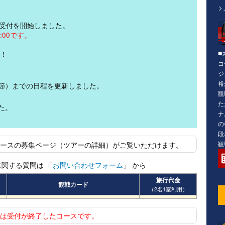
終)受付を開始しました。
:00です。
■
中！
コ
ジ
裕
8節）までの日程を更新しました。
観
。
た
た。
ナ
。
の
段
観
ースの募集ページ（ツアーの詳細）がご覧いただけます。
関する質問は 「
お問い合わせフォーム
」 から
旅行代金
観戦カード
（2名1室利用）
は受付が終了したコースです。