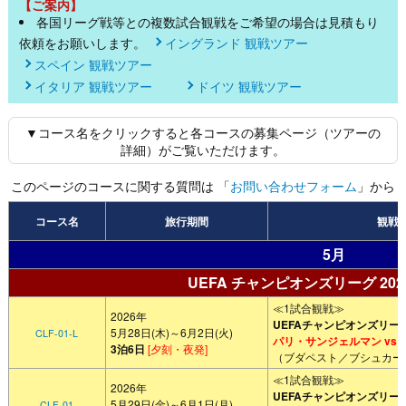
【ご案内】
各国リーグ戦等との複数試合観戦をご希望の場合は見積もり
依頼をお願いします。
イングランド 観戦ツアー
スペイン 観戦ツアー
イタリア 観戦ツアー
ドイツ 観戦ツアー
▼コース名をクリックすると各コースの募集ページ（ツアーの
詳細）がご覧いただけます。
このページのコースに関する質問は 「
お問い合わせフォーム
」から
コース名
旅行期間
観戦
5月
UEFA チャンピオンズリーグ 2025
≪1試合観戦≫
2026年
UEFAチャンピオンズリー
5月28日(木)～6月2日(火)
CLF-01-L
パリ・サンジェルマン vs
3泊6日
[夕刻・夜発]
（ブダペスト／ブシュカー
≪1試合観戦≫
2026年
UEFAチャンピオンズリー
5月29日(金)～6月1日(月)
CLF-01