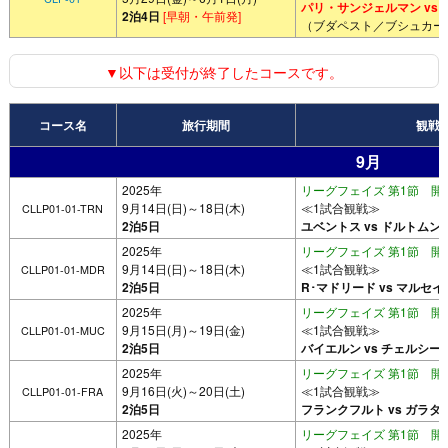
パリ・サンジェルマン vs
2泊4日
[早朝・午前発]
（ブダペスト／ブシュカー
▼以下は受付が終了したコースです。
コース名
旅行期間
観戦
9月
2025年
リーグフェイズ 第1節 開催
9月14日(日)～18日(木)
≪1試合観戦≫
CLLP01-01-TRN
2泊5日
ユベントス vs ドルトムン
2025年
リーグフェイズ 第1節 開催
9月14日(日)～18日(木)
≪1試合観戦≫
CLLP01-01-MDR
2泊5日
R･マドリード vs マルセイ
2025年
リーグフェイズ 第1節 開催
9月15日(月)～19日(金)
≪1試合観戦≫
CLLP01-01-MUC
2泊5日
バイエルン vs チェルシー
2025年
リーグフェイズ 第1節 開催
9月16日(火)～20日(土)
≪1試合観戦≫
CLLP01-01-FRA
2泊5日
フランクフルト vs ガラタ
2025年
リーグフェイズ 第1節 開催