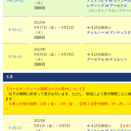
FACSF-02
アストンビラ vs
リバプール
（火）
レディング
vs アーセナル
3泊5日
（ロンドン／ウエンブリー
2015年
4月17日（金）～4月21日
≪
１
試合観戦≫
P-33-LC
（火）
チェルシー vs マンチェス
3泊5日
2015年
4月24日（金）～4月28日
≪
１
試合観戦≫
P-34-LA
（火）
アーセナル vs
チェルシー
3泊5日
５月
【ゴールデンウィーク期間コースの受付について】
以下の期間に区切って受付を行います。ただし、状況により受付期間ごとに
ます。
①第１次受付期間：2/20（ 金）～3/6（金）、②第２次受付期間：3/9（月）～3
～
2015年
5月1日（金）～5月5日
≪
１
試合観戦≫
【ＧＷ
P-35-LC
（火）
チェルシー vs クリスタル