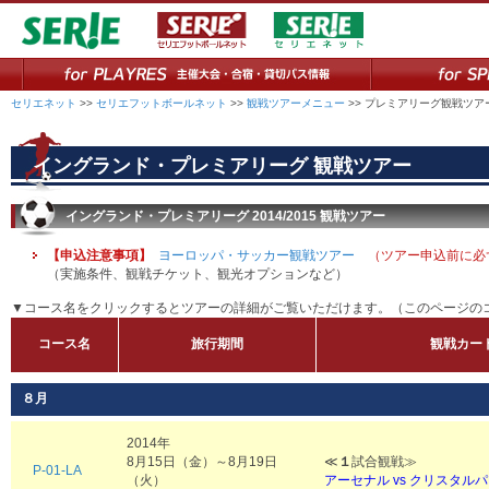
セリエネット
>>
セリエフットボールネット
>>
観戦ツアーメニュー
>> プレミアリーグ観戦ツア
イングランド・プレミアリーグ 観戦ツアー
イングランド・プレミアリーグ 2014/2015 観戦ツアー
【申込注意事項】
ヨーロッパ・サッカー観戦ツアー
（ツアー申込前に必
（実施条件、観戦チケット、観光オプションなど）
▼コース名をクリックするとツアーの詳細がご覧いただけます。（このページのコ
コース名
旅行期間
観戦カー
８月
2014年
8月15日（金）～8月19日
≪
１
試合観戦≫
P-01-LA
（火）
アーセナル vs クリスタル