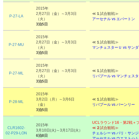
2015年
2月27日（金）～3月3日
≪
１
試合観戦≫
P-27-LA
（火）
アーセナル vs エバートン
3泊5日
2015年
2月27日（金）～3月3日
≪
１
試合観戦≫
P-27-MU
（火）
マンチェスターＵ vs サン
3泊5日
2015年
2月27日（金）～3月3日
≪
１
試合観戦≫
P-27-ML
（火）
リバプール vs マンチェ
3泊5日
2015年
3月2日（月）～3月6日
≪
１
試合観戦≫
P-28-ML
（金）
リバプール vs バーンリー
3泊5日
UCLラウンド16・第2戦＋
2015年
CLR1602-
≪
２
試合観戦≫
3月10日(火)～3月17日(火）
02-P29-LON
チェルシー vs パリ・サン
6泊8日
アーセナル vs ウエストハ