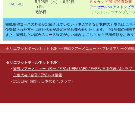
5月28日（木）～6月1日
ＦＡカップ 2014/2015 決勝
FACF-01
（月）
アーセナル vs アストンビラ
3泊5日
（ロンドン／ウエンブリー
観戦希望コースの料金が記載されていない（申込できない状態の）場合は
こち
仮登録された方へは旅行代金が決定次第お知らせいたします。（仮登録の段階
また、観戦したい試合のコース設定がない場合は
こちら
から見積依頼をお送り
セリエフットボールネット TOP
>>
観戦ツアーメニュー
>> プレミアリーグ観
セリエフットボールネット TOP
・
観戦ツアーメニュー（欧州 / FIFA / UEFA / AFC / EAFF / 日本代表 / Jクラブ
・
主催大会 / 合宿 / 貸切バス情報
・
試合日程（欧州 / 日本代表 / Jクラブ）