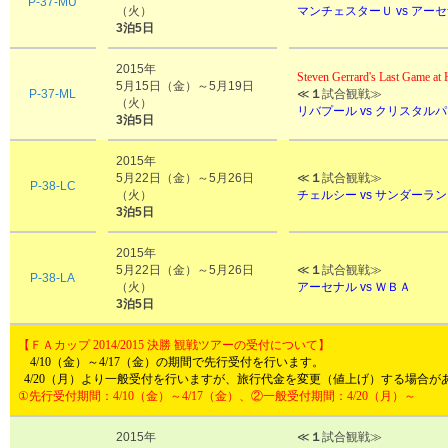
P-37-MU
（火）
マンチェスターＵ vs
アーセ
3泊5日
2015年
Steven Gerrard's Last Game at
5月15日（金）～5月19日
P-37-ML
≪
１
試合観戦≫
（火）
リバプール vs
クリスタルパ
3泊5日
2015年
5月22日（金）～5月26日
≪
１
試合観戦≫
P-38-LC
（火）
チェルシー vs サンダーラ
3泊5日
2015年
5月22日（金）～5月26日
≪
１
試合観戦≫
P-38-LA
（火）
アーセナル vs ＷＢＡ
3泊5日
【
ＦＡカップ 2014/2015 決勝 観戦ツアー
の受付について】
4/10（金）～4/17（金）の期間で先行受付を行います。
4/20（月）より一般受付を行いますが、旅行代金を変更（値上げ）する場合が
①先行受付期間：4/10（金）～4/17（金）、②一般受付期間：4/20（月）～
2015年
≪
１
試合観戦≫