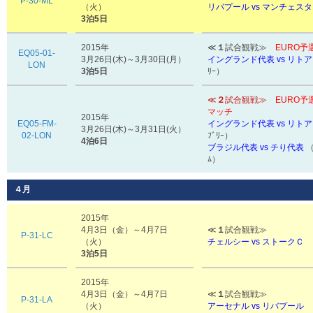
P-30-ML
（火）
リバプール vs
マンチェスタ
3泊5日
2015年
≪
１
試合観戦≫
EURO予
EQ05-01-
3月26日(木)～3月30日(月）
イングランド代表 vs リト
LON
3泊5日
ﾘｰ）
≪
２
試合観戦≫
EURO
マッチ
2015年
EQ05-FM-
イングランド代表 vs リト
3月26日(木)～3月31日(火）
02-LON
ﾌﾞﾘｰ）
4泊6日
ブラジル代表 vs チり代表
（
ﾑ）
４月
2015年
4月3日（金）～4月7日
≪
１
試合観戦≫
P-31-LC
（火）
チェルシー vs ストークＣ
3泊5日
2015年
4月3日（金）～4月7日
≪
１
試合観戦≫
P-31-LA
（火）
アーセナル vs リバプール