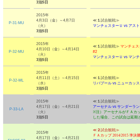
3泊5日
2015年
4月3日（金）～4月7日
≪
１
試合観戦≫
P-31-MU
（火）
マンチェスターＵ vs アス
3泊5日
2015年
≪
１
試合観戦≫
マンチェス
4月10日（金）～4月14日
P-32-MU
#2
（火）
マンチェスターＵ vs マン
3泊5日
2015年
4月11日（土）～4月15日
≪
１
試合観戦≫
P-32-ML
（水）
リバプール vs
ニューカッス
3泊5日
2015年
≪
１
試合観戦≫
4月17日（金）～4月21日
アーセナル vs サンダーラ
P-33-LA
（火）
※注）アーセナルがＦＡカ
3泊5日
した場合、この試合は延期
≪
２
試合観戦≫
2015年
ＦＡカップ 2014/2015 準決勝
4月17日（金）～4月21日