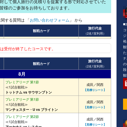
対して個人旅行の見積りを提案する形で対応させていた
皆様のご参加をお待ちしております。
関する質問は 「
お問い合わせフォーム
」 から
■
旅行代金
コ
観戦カード
（2名1室利用）
ジ
裕
観
は受付が終了したコースです。
た
ナ
旅行代金
観戦カード
の
（2名1室利用）
段
8月
観
プレミアリーグ 第1節
成田／関西
≪1試合観戦≫
【見積りシート】
トットナム vs サウサンプトン
プレミアリーグ 第1節
成田／関西
≪1試合観戦≫
【見積りシート】
マンチェスター・U vs ブライトン
プレミアリーグ 第2節
成田／関西
≪1試合観戦≫
【見積りシート】
アーセナル vs レスター