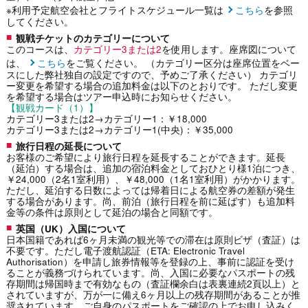
※利用予定航空会社とフライトスケジュール一覧は
こちら
を参照
してください。
観戦チケットのカテゴリーについて
このコースは、
カテゴリー3または2
を使用します。座席図について
は、
こちら
をご覧ください。 （カテゴリー区分は座席位置をベー
スにした弊社独自の設定ですので、予めご了承ください） カテゴリ
ー変更を希望する場合の追加料金は以下のとおりです。 ただし変更
を希望する場合はツアー申込時にお知らせください。
【観戦カード（1）】
カテゴリー3または2→カテゴリー1：￥18,000
カテゴリー3または2→カテゴリー1(中央)：￥35,000
旅行日程の延長について
お客様のご希望により旅行日程を延長することができます。延長
（延泊）する場合は、追加の宿泊料金としておひとり様1泊につき、
￥24,000（2名1室利用）、￥48,000（1名1室利用）がかかります。
ただし、延泊する日数によっては帰着日による航空券の差額が発生
する場合があります。尚、前泊（旅行日程を前に延ばす）も追加料
金等の条件は原則として延泊の場合と同額です。
英国（UK）入国について
日本国籍であれば6ヶ月未満の観光等での滞在は原則ビザ（査証）は
不要です。ただし電子渡航認証（ETA: Electronic Travel
Authorisation）を申請し旅券情報等を登録の上、事前に認証を受け
ることが義務づけられています。尚、入国に必要なパスポートの残
存期間は帰国時まで有効なもの（査証欄余白は表裏連続2頁以上）と
されていますが、万が一に備え6ヶ月以上の残存期間があることが推
奨されています。ご自身のパスポートをご確認の上でお申し込みく