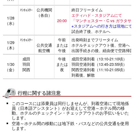
公共機関
終日フリータイム
ﾏﾝﾁｪｽﾀｰ
（各自）
エティハド・スタジアムにて
1/28
20:00
「マンチェスター・C vs ガラタサ
（水）
※スタジアムへの行き方は現地にて
試合終了後、ホテルへ
午前
出発時刻までフリータイム
ﾏﾝﾁｪｽﾀｰ
1/29
公共交通
または
ホテルチェックアウト後、空港へ
（木）
航空機
午後
出国手続きの後、経由便で空路帰国
成田
午後
成田空港到着（13:10-21:10頃）
1/30
羽田
または
羽田空港到着（13:45-23:55頃）
（金）
関西
夜
関西空港到着（11:10-21:05頃）
到着後、解散
行程に関する諸注意
このコースには添乗員は同行しませんが、到着空港にて現地係
員（日本語アシスタント）がお迎えして空港～ホテル間の移
動、ホテルのチェックイン・チェックアウトのお手伝いをいた
します。
空港～ホテル間の移動には地下鉄・バスなどの公共交通を使用
します。