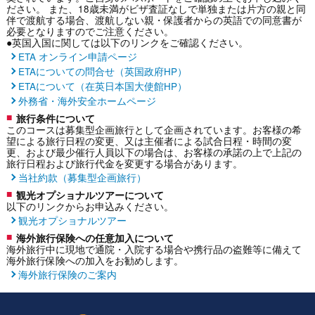
ださい。 また、18歳未満がビザ査証なしで単独または片方の親と同
伴で渡航する場合、渡航しない親・保護者からの英語での同意書が
必要となりますのでご注意ください。
●英国入国に関しては以下のリンクをご確認ください。
ETA オンライン申請ページ
ETAについての問合せ（英国政府HP）
ETAについて（在英日本国大使館HP）
外務省・海外安全ホームページ
旅行条件について
このコースは募集型企画旅行として企画されています。お客様の希
望による旅行日程の変更、又は主催者による試合日程・時間の変
更、および最少催行人員以下の場合は、お客様の承諾の上で上記の
旅行日程および旅行代金を変更する場合があります。
当社約款（募集型企画旅行）
観光オプショナルツアーについて
以下のリンクからお申込みください。
観光オプショナルツアー
海外旅行保険への任意加入について
海外旅行中に現地で通院・入院する場合や携行品の盗難等に備えて
海外旅行保険への加入をお勧めします。
海外旅行保険のご案内