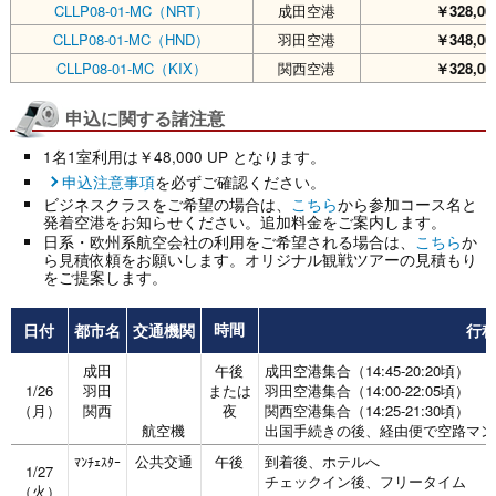
CLLP08-01-MC（NRT）
成田空港
￥328,00
CLLP08-01-MC（HND）
羽田空港
￥348,00
CLLP08-01-MC（KIX）
関西空港
￥328,00
申込に関する諸注意
1名1室利用は￥48,000 UP となります。
申込注意事項
を必ずご確認ください。
ビジネスクラスをご希望の場合は、
こちら
から参加コース名と
発着空港をお知らせください。追加料金をご案内します。
日系・欧州系航空会社の利用をご希望される場合は、
こちら
か
ら見積依頼をお願いします。オリジナル観戦ツアーの見積もり
をご提案します。
日付
都市名
交通機関
行
時間
成田
午後
成田空港集合（14:45-20:20頃）
1/26
羽田
または
羽田空港集合（14:00-22:05頃）
（月）
関西
夜
関西空港集合（14:25-21:30頃）
航空機
出国手続きの後、経由便で空路マン
公共交通
午後
到着後、ホテルへ
ﾏﾝﾁｪｽﾀｰ
1/27
チェックイン後、フリータイム
（火）