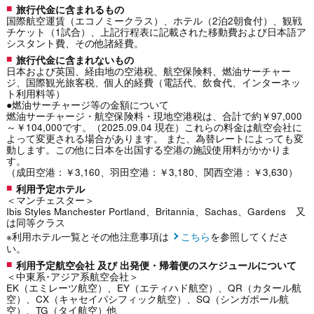
旅行代金に含まれるもの
国際航空運賃（エコノミークラス）、ホテル（2泊2朝食付）、観戦
チケット（1試合）、上記行程表に記載された移動費および日本語ア
シスタント費、その他諸経費。
旅行代金に含まれないもの
日本および英国、経由地の空港税、航空保険料、燃油サーチャー
ジ、国際観光旅客税、個人的経費（電話代、飲食代、インターネッ
ト利用料等）
●燃油サーチャージ等の金額について
燃油サーチャージ・航空保険料・現地空港税は、合計で約￥97,000
～￥104,000です。（2025.09.04 現在）これらの料金は航空会社に
よって変更される場合があります。 また、為替レートによっても変
動します。この他に日本を出国する空港の施設使用料がかかりま
す。
（成田空港：￥3,160、羽田空港：￥3,180、関西空港：￥3,630）
利用予定ホテル
＜マンチェスター＞
Ibis Styles Manchester Portland、Britannia、Sachas、Gardens 又
は同等クラス
※利用ホテル一覧とその他注意事項は
こちら
を参照してくださ
い。
利用予定航空会社 及び 出発便・帰着便のスケジュールについて
＜中東系･アジア系航空会社＞
EK（エミレーツ航空）、EY（エティハド航空）、QR（カタール航
空）、CX（キャセイパシフィック航空）、SQ（シンガポール航
空）、TG（タイ航空）他