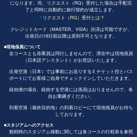
になります。尚、リクエスト（RQ）受付した場合は手配完
了と同時に自動的に旅行契約が成立します。
リクエスト（RQ）受付とは？
クレジットカード（MASTER、VISA）決済は可能ですが、
出発日の18日前以降は原則不可となります。
■現地係員について
全コースとも添乗員は同行しませんので、滞在中は現地係員
（日本語アシスタント）がお世話いたします。
出発空港（日本）では事前にお送りするＥチケット控とパス
ポートにてお客様ご自身でチェックインしていただきます。
経由便の場合、経由する空港には係員はおりませんので、各
自お乗継ぎください。
到着空港（最終目的地）の到着ロビーにて現地係員がお待ち
しております。
■スタジアムへのアクセス
観戦時のスタジアム移動に関しては各コースの行程表を参照