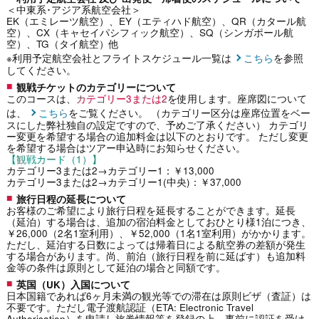
＜中東系･アジア系航空会社＞
EK（エミレーツ航空）、EY（エティハド航空）、QR（カタール航
空）、CX（キャセイパシフィック航空）、SQ（シンガポール航
空）、TG（タイ航空）他
※利用予定航空会社とフライトスケジュール一覧は
こちら
を参照
してください。
観戦チケットのカテゴリーについて
このコースは、
カテゴリー3または2
を使用します。座席図について
は、
こちら
をご覧ください。 （カテゴリー区分は座席位置をベー
スにした弊社独自の設定ですので、予めご了承ください） カテゴリ
ー変更を希望する場合の追加料金は以下のとおりです。 ただし変更
を希望する場合はツアー申込時にお知らせください。
【観戦カード（1）】
カテゴリー3または2→カテゴリー1：￥13,000
カテゴリー3または2→カテゴリー1(中央)：￥37,000
旅行日程の延長について
お客様のご希望により旅行日程を延長することができます。延長
（延泊）する場合は、追加の宿泊料金としておひとり様1泊につき、
￥26,000（2名1室利用）、￥52,000（1名1室利用）がかかります。
ただし、延泊する日数によっては帰着日による航空券の差額が発生
する場合があります。尚、前泊（旅行日程を前に延ばす）も追加料
金等の条件は原則として延泊の場合と同額です。
英国（UK）入国について
日本国籍であれば6ヶ月未満の観光等での滞在は原則ビザ（査証）は
不要です。ただし電子渡航認証（ETA: Electronic Travel
Authorisation）を申請し旅券情報等を登録の上、事前に認証を受け