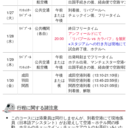
航空機
出国手続きの後、経由便で空路マン
公共交通
午前
到着後、リバプールへ
ﾏﾝﾁｪｽﾀｰ
1/27
または
チェックイン後、フリータイム
ﾘﾊﾞﾌﾟｰﾙ
（火）
午後
公共機関
終日フリータイム
ﾘﾊﾞﾌﾟｰﾙ
（各自）
アンフィールドにて
1/28
20:00
「リバプール vs カラバフ」を観戦
（水）
※スタジアムへの行き方は現地にて
試合終了後、ホテルへ
午前
出発時刻までフリータイム
ﾘﾊﾞﾌﾟｰﾙ
1/29
公共交通
または
ホテル出発、マンチェスター空港へ
（木）
航空機
午後
出国手続きの後、経由便で空路帰国
ﾏﾝﾁｪｽﾀｰ
成田
午後
成田空港到着（13:10-21:10頃）
1/30
羽田
または
羽田空港到着（13:45-23:55頃）
（金）
関西
夜
関西空港到着（11:10-21:05頃）
到着後、解散
行程に関する諸注意
このコースには添乗員は同行しませんが、到着空港にて現地係
員（日本語アシスタント）がお迎えして空港～ホテル間の移
動、ホテルのチェックイン・チェックアウトのお手伝いをいた