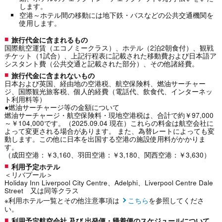
します。
空港～ホテル間の移動には地下鉄・バスなどの公共交通機関を
使用します。
旅行代金に含まれるもの
国際航空運賃（エコノミークラス）、ホテル（2泊2朝食付）、観戦
チケット（1試合）、上記行程表に記載された移動費および日本語ア
シスタント費（公共交通と記載された部分）、その他諸経費。
旅行代金に含まれないもの
日本および英国、経由地の空港税、航空保険料、燃油サーチャー
ジ、国際観光旅客税、個人的経費（電話代、飲食代、インターネッ
ト利用料等）
●燃油サーチャージ等の金額について
燃油サーチャージ・航空保険料・現地空港税は、合計で約￥97,000
～￥104,000です。（2025.09.04 現在）これらの料金は航空会社に
よって変更される場合があります。 また、為替レートによっても変
動します。この他に日本を出国する空港の施設使用料がかかりま
す。
（成田空港：￥3,160、羽田空港：￥3,180、関西空港：￥3,630）
利用予定ホテル
＜リバプール＞
Holiday Inn Liverpool City Centre、Adelphi、Liverpool Centre Dale
Street 又は同等クラス
※利用ホテル一覧とその他注意事項は
こちら
を参照してくださ
い。
利用予定航空会社 及び 出発便・帰着便のスケジュールについて