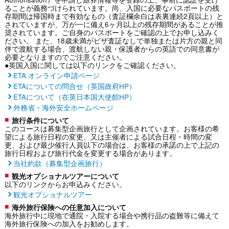
ることが義務づけられています。尚、入国に必要なパスポートの残
存期間は帰国時まで有効なもの（査証欄余白は表裏連続2頁以上）と
されていますが、万が一に備え6ヶ月以上の残存期間があることが推
奨されています。ご自身のパスポートをご確認の上でお申し込みく
ださい。 また、18歳未満がビザ査証なしで単独または片方の親と同
伴で渡航する場合、渡航しない親・保護者からの英語での同意書が
必要となりますのでご注意ください。
●英国入国に関しては以下のリンクをご確認ください。
ETA オンライン申請ページ
ETAについての問合せ（英国政府HP）
ETAについて（在英日本国大使館HP）
外務省・海外安全ホームページ
旅行条件について
このコースは募集型企画旅行として企画されています。お客様の希
望による旅行日程の変更、又は主催者による試合日程・時間の変
更、および最少催行人員以下の場合は、お客様の承諾の上で上記の
旅行日程および旅行代金を変更する場合があります。
当社約款（募集型企画旅行）
観光オプショナルツアーについて
以下のリンクからお申込みください。
観光オプショナルツアー
海外旅行保険への任意加入について
海外旅行中に現地で通院・入院する場合や携行品の盗難等に備えて
海外旅行保険への加入をお勧めします。