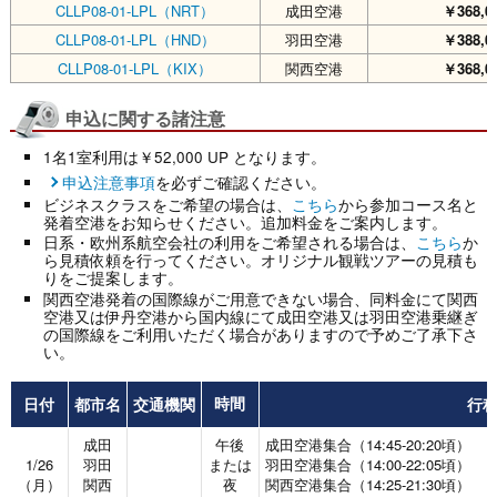
CLLP08-01-LPL（NRT）
成田空港
￥368,0
CLLP08-01-LPL（HND）
羽田空港
￥388,0
CLLP08-01-LPL（KIX）
関西空港
￥368,0
申込に関する諸注意
1名1室利用は￥52,000 UP となります。
申込注意事項
を必ずご確認ください。
ビジネスクラスをご希望の場合は、
こちら
から参加コース名と
発着空港をお知らせください。追加料金をご案内します。
日系・欧州系航空会社の利用をご希望される場合は、
こちら
か
ら見積依頼を行ってください。オリジナル観戦ツアーの見積も
りをご提案します。
関西空港発着の国際線がご用意できない場合、同料金にて関西
空港又は伊丹空港から国内線にて成田空港又は羽田空港乗継ぎ
の国際線をご利用いただく場合がありますので予めご了承下さ
い。
日付
都市名
交通機関
行
時間
成田
午後
成田空港集合（14:45-20:20頃）
1/26
羽田
または
羽田空港集合（14:00-22:05頃）
（月）
関西
夜
関西空港集合（14:25-21:30頃）