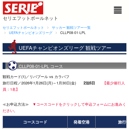
セリエフットボールネット
セリエフットボールネット
サッカー 観戦ツアー一覧
UEFAチャンピオンズリーグ
CLLP08-01-LPL
UEFAチャンピオンズリーグ 観戦ツアー
CLLP08-01-LPL コース
観戦カード(1)／リバプール vs カラバフ
旅行日程／2026年1月26日(月)～1月30日(金)
2泊5日
【最少催行人
員：1名】
≪お申込方法≫
▼コースコードをクリックして申込フォームにお進みく
ださい。
コースコード
発着空港
旅行