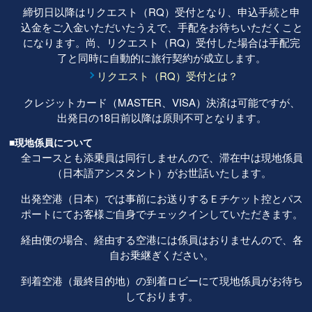
締切日以降はリクエスト（RQ）受付となり、申込手続と申
込金をご入金いただいたうえで、手配をお待ちいただくこと
になります。尚、リクエスト（RQ）受付した場合は手配完
了と同時に自動的に旅行契約が成立します。
リクエスト（RQ）受付とは？
クレジットカード（MASTER、VISA）決済は可能ですが、
出発日の18日前以降は原則不可となります。
■現地係員について
全コースとも添乗員は同行しませんので、滞在中は現地係員
（日本語アシスタント）がお世話いたします。
出発空港（日本）では事前にお送りするＥチケット控とパス
ポートにてお客様ご自身でチェックインしていただきます。
経由便の場合、経由する空港には係員はおりませんので、各
自お乗継ぎください。
到着空港（最終目的地）の到着ロビーにて現地係員がお待ち
しております。