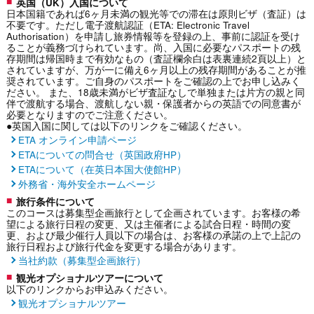
英国（UK）入国について
日本国籍であれば6ヶ月未満の観光等での滞在は原則ビザ（査証）は
不要です。ただし電子渡航認証（ETA: Electronic Travel
Authorisation）を申請し旅券情報等を登録の上、事前に認証を受け
ることが義務づけられています。尚、入国に必要なパスポートの残
存期間は帰国時まで有効なもの（査証欄余白は表裏連続2頁以上）と
されていますが、万が一に備え6ヶ月以上の残存期間があることが推
奨されています。ご自身のパスポートをご確認の上でお申し込みく
ださい。 また、18歳未満がビザ査証なしで単独または片方の親と同
伴で渡航する場合、渡航しない親・保護者からの英語での同意書が
必要となりますのでご注意ください。
●英国入国に関しては以下のリンクをご確認ください。
ETA オンライン申請ページ
ETAについての問合せ（英国政府HP）
ETAについて（在英日本国大使館HP）
外務省・海外安全ホームページ
旅行条件について
このコースは募集型企画旅行として企画されています。お客様の希
望による旅行日程の変更、又は主催者による試合日程・時間の変
更、および最少催行人員以下の場合は、お客様の承諾の上で上記の
旅行日程および旅行代金を変更する場合があります。
当社約款（募集型企画旅行）
観光オプショナルツアーについて
以下のリンクからお申込みください。
観光オプショナルツアー