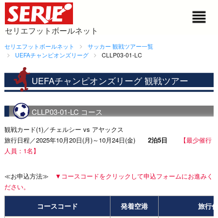
セリエフットボールネット
セリエフットボールネット
サッカー 観戦ツアー一覧
UEFAチャンピオンズリーグ
CLLP03-01-LC
UEFAチャンピオンズリーグ 観戦ツアー
CLLP03-01-LC コース
観戦カード(1)／チェルシー vs アヤックス
旅行日程／2025年10月20日(月)～10月24日(金)
2泊5日
【最少催行
人員：1名】
≪お申込方法≫
▼コースコードをクリックして申込フォームにお進みく
ださい。
コースコード
発着空港
旅行代