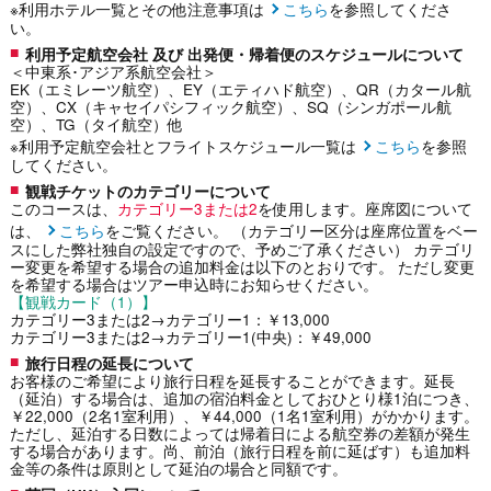
※利用ホテル一覧とその他注意事項は
こちら
を参照してくださ
い。
利用予定航空会社 及び 出発便・帰着便のスケジュールについて
＜中東系･アジア系航空会社＞
EK（エミレーツ航空）、EY（エティハド航空）、QR（カタール航
空）、CX（キャセイパシフィック航空）、SQ（シンガポール航
空）、TG（タイ航空）他
※利用予定航空会社とフライトスケジュール一覧は
こちら
を参照
してください。
観戦チケットのカテゴリーについて
このコースは、
カテゴリー3または2
を使用します。座席図について
は、
こちら
をご覧ください。 （カテゴリー区分は座席位置をベー
スにした弊社独自の設定ですので、予めご了承ください） カテゴリ
ー変更を希望する場合の追加料金は以下のとおりです。 ただし変更
を希望する場合はツアー申込時にお知らせください。
【観戦カード（1）】
カテゴリー3または2→カテゴリー1：￥13,000
カテゴリー3または2→カテゴリー1(中央)：￥49,000
旅行日程の延長について
お客様のご希望により旅行日程を延長することができます。延長
（延泊）する場合は、追加の宿泊料金としておひとり様1泊につき、
￥22,000（2名1室利用）、￥44,000（1名1室利用）がかかります。
ただし、延泊する日数によっては帰着日による航空券の差額が発生
する場合があります。尚、前泊（旅行日程を前に延ばす）も追加料
金等の条件は原則として延泊の場合と同額です。