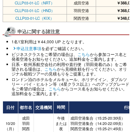
CLLP03-01-LC（NRT）
成田空港
￥388,0
CLLP03-01-LC（HND）
羽田空港
￥368,0
CLLP03-01-LC（KIX）
関西空港
￥348,0
申込に関する諸注意
1名1室利用は￥44,000 UP となります。
申込注意事項
を必ずご確認ください。
ビジネスクラスをご希望の場合は、
こちら
から参加コース名と
発着空港をお知らせください。追加料金をご案内します。
日系・欧州系航空会社の利用や直行便（羽田発着のみ）をご希
望される場合は、
こちら
から見積依頼を行ってください。オリ
ジナル観戦ツアーの見積もりをご提案します。
ロンドン泊のホテルをメルキュール、ホリデイイン、ダブルツ
リー・バイ・ヒルトン等（4星クラス以上）へのアップグレード
をご希望の場合は、
こちら
からコース名をお知らせください。
追加料金をご案内します。
日付
都市名
交通機関
行
時間
成田
午後
成田空港集合（15:25-20:30頃）
10/20
羽田
または
羽田空港集合（14:20-22:05頃）
（月）
関西
夜
関西空港集合（15:25-21:45頃）