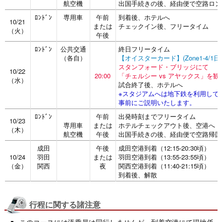
航空機
出国手続きの後、経由便で空路ロン
ﾛﾝﾄﾞﾝ
専用車
午前
到着後、ホテルへ
10/21
または
チェックイン後、フリータイム
（火）
午後
ﾛﾝﾄﾞﾝ
公共交通
終日フリータイム
（各自）
【オイスターカード】(Zone1-4/1
スタンフォード・ブリッジにて
10/22
20:00
「チェルシー vs アヤックス」を観
（水）
試合終了後、ホテルへ
※スタジアムへは地下鉄を利用して
事前にご説明いたします。
ﾛﾝﾄﾞﾝ
午前
出発時刻までフリータイム
10/23
専用車
または
ホテルチェックアウト後、空港へ
（木）
航空機
午後
出国手続きの後、経由便で空路帰国
成田
午後
成田空港到着（12:15-20:30頃）
10/24
羽田
または
羽田空港到着（13:55-23:55頃）
（金）
関西
夜
関西空港到着（11:40-21:15頃）
到着後、解散
行程に関する諸注意