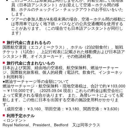
このコースには添乗員は同行しませんが、到着空港にて現地係
員（日本語アシスタント）がお迎えして空港～ホテル間の移
動、ホテルのチェックイン・チェックアウトのお手伝いをいた
します。
ツアーの参加人数が4名様未満の場合、空港～ホテル間の移動に
は専用車ではなく地下鉄・バスなどの公共交通機関を使用する
ことがあります。（この場合でも日本語アシスタントが同行し
ます）
旅行代金に含まれるもの
国際航空運賃（エコノミークラス）、ホテル（2泊2朝食付）、観戦
チケット（1試合）、上記行程表に記載された移動費および日本語ア
シスタント費、オイスターカード、その他諸経費。
旅行代金に含まれないもの
日本および英国、経由地の空港税、航空保険料、燃油サーチャー
ジ、国際観光旅客税、個人的経費（電話代、飲食代、インターネッ
ト利用料等）
●燃油サーチャージ等の金額について
燃油サーチャージ・航空保険料・現地空港税は、合計で約￥103,000
～￥110,000です。（2025.09.04 現在）これらの料金は航空会社に
よって変更される場合があります。 また、為替レートによっても変
動します。この他に日本を出国する空港の施設使用料がかかりま
す。
（成田空港：￥3,160、羽田空港：￥3,180、関西空港：￥3,630）
利用予定ホテル
＜ロンドン＞
Royal National、President、Bedford 又は同等クラス