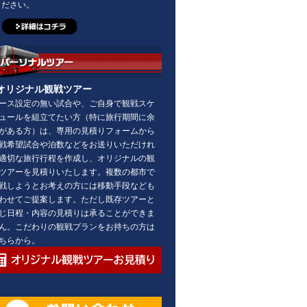
ださい。
オリジナル観戦ツアー
ース設定の無い試合や、ご自身で観戦スケ
ュールを組立てたい方（特に旅行期間に余
がある方）は、専用の見積りフォームから
戦希望試合や泊数などをお送りいただけれ
適切な旅行行程を作成し、オリジナルの観
ツアーを見積りいたします。複数の都市で
戦しようとお考えの方には移動手段なども
わせてご提案します。ただし既存ツアーと
じ日程・内容の見積りは承ることができま
ん。こだわりの観戦プランをお持ちの方は
ちらから。