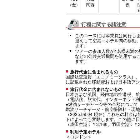
（金）
関西
夜
行程に関する諸注意
このコースには添乗員は同行し
迎えして空港～ホテル間の移動
ます。
ツアーの参加人数が4名様未満の
などの公共交通機関を使用する
ます）
旅行代金に含まれるもの
国際航空運賃（エコノミークラス）、
に記載された移動費および日本語アシ
旅行代金に含まれないもの
日本および英国、経由地の空港税、航
（電話代、飲食代、インターネット利
●燃油サーチャージ等の金額について
燃油サーチャージ・航空保険料・現地空港
（2025.09.04 現在）これらの
トによっても変動します。この他に日
（成田空港：￥3,160、羽田空港：￥3,
利用予定ホテル
＜ロンドン＞