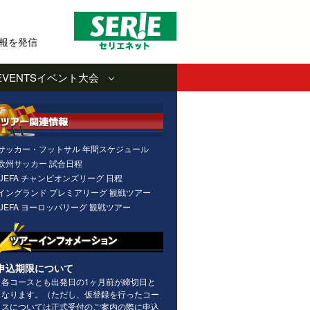
報を発信
EVENTS
イベント大会
サッカー・フットサル 年間スケジュール
欧州サッカー 試合日程
UEFA チャンピオンズリーグ 日程
イングランド プレミアリーグ 観戦ツアー
UEFA ヨーロッパリーグ 観戦ツアー
申込期限について
各コースとも出発日の1ヶ月前が締切日と
なります。（ただし、仮登録を行ったコー
スについては正式受付のご案内の際に申込