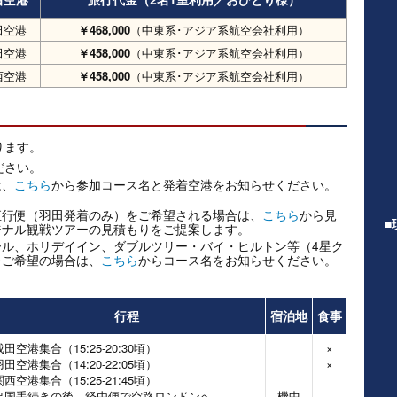
田空港
￥468,000
（中東系･アジア系航空会社利用）
田空港
￥458,000
（中東系･アジア系航空会社利用）
西空港
￥458,000
（中東系･アジア系航空会社利用）
なります。
ださい。
は、
こちら
から参加コース名と発着空港をお知らせください。
直行便（羽田発着のみ）をご希望される場合は、
こちら
から見
■
ジナル観戦ツアーの見積もりをご提案します。
ル、ホリデイイン、ダブルツリー・バイ・ヒルトン等（4星ク
をご希望の場合は、
こちら
からコース名をお知らせください。
行程
宿泊地
食事
成田空港集合（15:25-20:30頃）
×
羽田空港集合（14:20-22:05頃）
×
関西空港集合（15:25-21:45頃）
出国手続きの後、経由便で空路ロンドンへ
機中