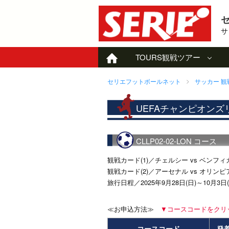
サ
TOURS
観戦ツアー
セリエフットボールネット
サッカー 
UEFAチャンピオンズ
CLLP02-02-LON コース
観戦カード(1)／チェルシー vs ベンフィ
観戦カード(2)／アーセナル vs オリン
旅行日程／2025年9月28日(日)～10月
≪お申込方法≫
▼コースコードをクリ
コースコード
発