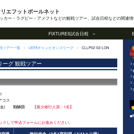
セリエフットボールネット
ッカー・ラグビー・アメフトなどの観戦ツアー、試合日程などの関連情
FIXTURES
試合日程
観戦ツアー一覧
UEFAチャンピオンズリーグ
CLLP02-02-LON
リーグ 観戦ツアー
カ
ピアコス
3日(金)
3泊6日
【最少催行人員：1名】
■
ックして申込フォームにお進みください。
着空港
旅行代金（2名1室利用／おひとり様）