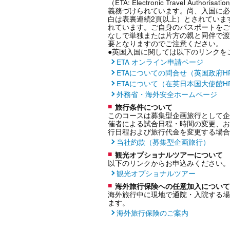
（ETA: Electronic Travel 
義務づけられています。尚、入国に必
白は表裏連続2頁以上）とされていま
れています。ご自身のパスポートをご
なしで単独または片方の親と同伴で渡
要となりますのでご注意ください。
●英国入国に関しては以下のリンクを
ETA オンライン申請ページ
ETAについての問合せ（英国政府H
ETAについて（在英日本国大使館H
外務省・海外安全ホームページ
旅行条件について
このコースは募集型企画旅行として企
催者による試合日程・時間の変更、お
行日程および旅行代金を変更する場合
当社約款（募集型企画旅行）
観光オプショナルツアーについて
以下のリンクからお申込みください。
観光オプショナルツアー
海外旅行保険への任意加入について
海外旅行中に現地で通院・入院する場
ます。
海外旅行保険のご案内