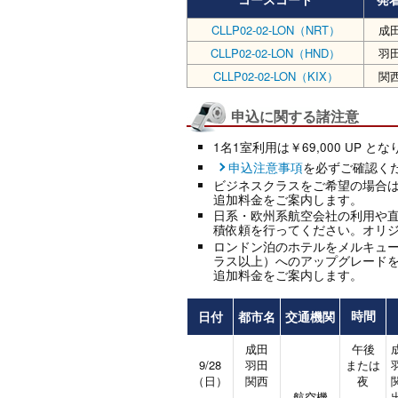
CLLP02-02-LON（NRT）
成
CLLP02-02-LON（HND）
羽
CLLP02-02-LON（KIX）
関
申込に関する諸注意
1名1室利用は￥69,000 UP と
申込注意事項
を必ずご確認く
ビジネスクラスをご希望の場合
追加料金をご案内します。
日系・欧州系航空会社の利用や
積依頼を行ってください。オリ
ロンドン泊のホテルをメルキュー
ラス以上）へのアップグレード
追加料金をご案内します。
日付
都市名
交通機関
時間
成田
午後
9/28
羽田
または
（日）
関西
夜
航空機