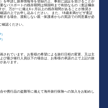
Authorisation）を申請し旅券情報等を登録の上、事前に認証を受けることが
要なパスポートの残存期間は帰国時まで有効なもの（査証欄余
すが、万が一に備え6ヶ月以上の残存期間があることが推奨さ
確認の上でお申し込みください。 また、18歳未満がビザ査証
航する場合、渡航しない親・保護者からの英語での同意書が必
ご確認ください。
P）
P）
画されています。お客様の希望による旅行日程の変更、又は主
よび最少催行人員以下の場合は、お客様の承諾の上で上記の旅
があります。
合や携行品の盗難等に備えて海外旅行保険への加入をお勧めし