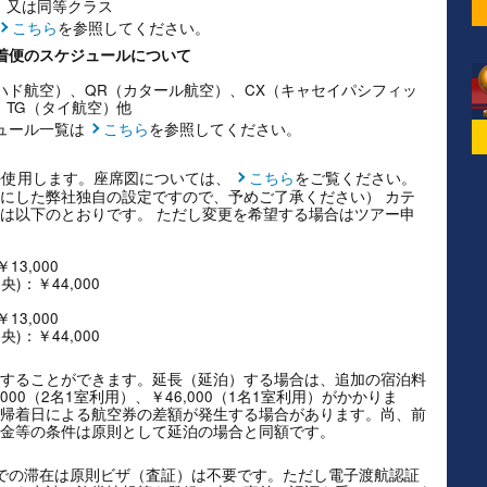
dford 又は同等クラス
こちら
を参照してください。
帰着便のスケジュールについて
ィハド航空）、QR（カタール航空）、CX（キャセイパシフィッ
、TG（タイ航空）他
ュール一覧は
こちら
を参照してください。
を使用します。座席図については、
こちら
をご覧ください。
にした弊社独自の設定ですので、予めご了承ください） カテ
は以下のとおりです。 ただし変更を希望する場合はツアー申
3,000
)：￥44,000
3,000
)：￥44,000
することができます。延長（延泊）する場合は、追加の宿泊料
00（2名1室利用）、￥46,000（1名1室利用）がかかりま
帰着日による航空券の差額が発生する場合があります。尚、前
金等の条件は原則として延泊の場合と同額です。
での滞在は原則ビザ（査証）は不要です。ただし電子渡航認証