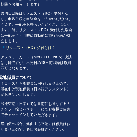
期限をお知らせします）
締切日以降はリクエスト（RQ）受付とな
り、申込手続と申込金をご入金いただいた
うえで、手配をお待ちいただくことになり
ます。尚、リクエスト（RQ）受付した場合
は手配完了と同時に自動的に旅行契約が成
立します。
リクエスト（RQ）受付とは？
クレジットカード（MASTER、VISA）決済
は可能ですが、出発日の18日前以降は原則
不可となります。
現地係員について
全コースとも添乗員は同行しませんので、
滞在中は現地係員（日本語アシスタント）
がお世話いたします。
出発空港（日本）では事前にお送りするＥ
チケット控とパスポートにてお客様ご自身
でチェックインしていただきます。
経由便の場合、経由する空港には係員はお
りませんので、各自お乗継ぎください。