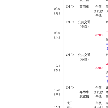
ﾛﾝﾄﾞﾝ
専用車
午前
9/29
または
（月）
午後
ﾛﾝﾄﾞﾝ
公共交通
（各自）
9/30
20:00
（火）
ﾛﾝﾄﾞﾝ
公共交通
（各自）
10/1
20:00
（水）
ﾛﾝﾄﾞﾝ
午前
10/2
専用車
または
（木）
航空機
午後
成田
午後
10/3
羽田
または