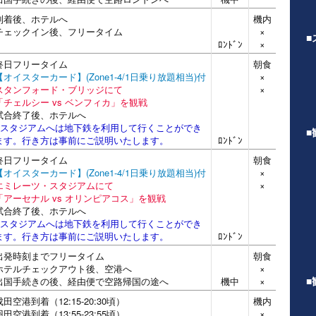
到着後、ホテルへ
機内
チェックイン後、フリータイム
×
■
ﾛﾝﾄﾞﾝ
×
終日フリータイム
朝食
【オイスターカード】(Zone1-4/1日乗り放題相当)付
×
スタンフォード・ブリッジにて
×
「チェルシー vs ベンフィカ」を観戦
試合終了後、ホテルへ
※スタジアムへは地下鉄を利用して行くことができ
■
ます。行き方は事前にご説明いたします。
ﾛﾝﾄﾞﾝ
終日フリータイム
朝食
【オイスターカード】(Zone1-4/1日乗り放題相当)付
×
エミレーツ・スタジアムにて
×
「アーセナル vs オリンピアコス」を観戦
試合終了後、ホテルへ
※スタジアムへは地下鉄を利用して行くことができ
ます。行き方は事前にご説明いたします。
ﾛﾝﾄﾞﾝ
出発時刻までフリータイム
朝食
ホテルチェックアウト後、空港へ
×
■
出国手続きの後、経由便で空路帰国の途へ
機中
×
成田空港到着（12:15-20:30頃）
機内
羽田空港到着（13:55-23:55頃）
×