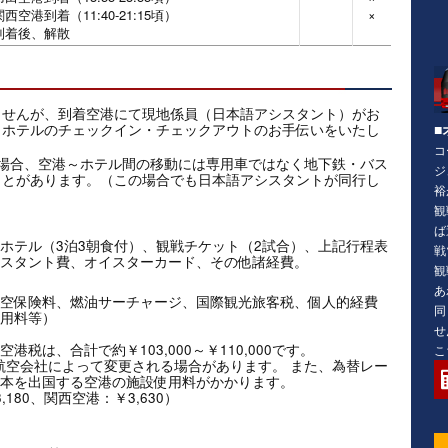
関西空港到着（11:40-21:15頃）
×
到着後、解散
ませんが、到着空港にて現地係員（日本語アシスタント）がお
、ホテルのチェックイン・チェックアウトのお手伝いをいたし
■
コ
場合、空港～ホテル間の移動には専用車ではなく地下鉄・バス
ジ
ことがあります。（この場合でも日本語アシスタントが同行し
裕
観
ば
ホテル（3泊3朝食付）、観戦チケット（2試合）、上記行程表
戦
スタント費、オイスターカード、その他諸経費。
観
あ
空保険料、燃油サーチャージ、国際観光旅客税、個人的経費
同
用料等）
せ
税は、合計で約￥103,000～￥110,000です。
こ
料金は航空会社によって変更される場合があります。 また、為替レー
本を出国する空港の施設使用料がかかります。
180、関西空港：￥3,630）