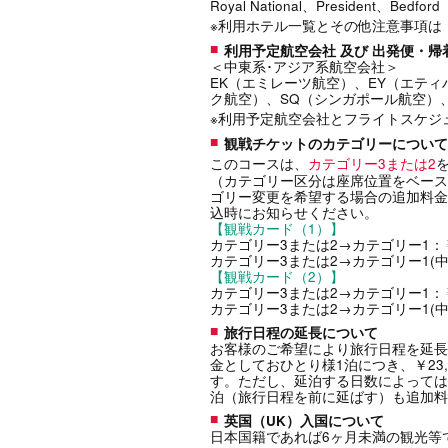
Royal National、President、Be
※利用ホテル一覧とその他注意事項は
利用予定航空会社 及び 出発便・
＜中東系･アジア系航空会社＞
EK（エミレーツ航空）、EY（エテ
ク航空）、SQ（シンガポール航空）
※利用予定航空会社とフライトスケジ
観戦チケットのカテゴリーについて
このコースは、
カテゴリー3または2
（カテゴリー区分は座席位置をベース
ゴリー変更を希望する場合の追加料金
込時にお知らせください。
【観戦カード（1）】
カテゴリー3または2→カテゴリー1：￥1
カテゴリー3または2→カテゴリー1(中央
【観戦カード（2）】
カテゴリー3または2→カテゴリー1：￥1
カテゴリー3または2→カテゴリー1(中央
旅行日程の延長について
お客様のご希望により旅行日程を延長
金としておひとり様1泊につき、￥23,0
す。ただし、延泊する日数によっては
泊（旅行日程を前に延ばす）も追加料
英国（UK）入国について
日本国籍であれば6ヶ月未満の観光等