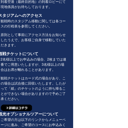
到着空港（最終目的地）の到着ロビーにて
現地係員がお待ちしております。
スタジアムへのアクセス
観戦時のスタジアム移動に関しては各コー
スの行程表を参照してください。
原則として事前にアクセス方法をお知らせ
したうえで、お客様ご自身で移動していた
だきます。
観戦チケットについて
2名様以上でお申込みの場合、2枚までは連
番でご用意いたしますが、3名様以上の場
合はお席が離れることがあります。
観戦チケットはカード式の場合があり、こ
の場合は試合後に回収いたします。したが
って「紙」のチケットのように持ち帰るこ
とができない場合がありますので予めご了
承ください。
観光オプショナルツアーについて
ご希望の方は以下のリンクからメニューペ
ージに進み、ご希望のコースにお申込みく