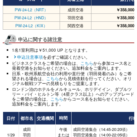
PW-24-L2（NRT）
成田空港
￥358,000
PW-24-L2（HND）
羽田空港
￥358,000
PW-24-L2（KIX）
関西空港
￥358,000
申込に関する諸注意
1名1室利用は￥51,000 UP となります。
申込注意事項
を必ずご確認ください。
ビジネスクラスをご希望の場合は、
こちら
から参加コース名と
発着空港をお知らせください。追加料金をご案内します。
日系・欧州系航空会社の利用や直行便（羽田発着のみ）をご希
望される場合は、
こちら
から見積依頼を行ってください。オリ
ジナル観戦ツアーの見積もりをご提案します。
ロンドン泊のホテルをメルキュール、ホリデイイン、ダブルツ
リー・バイ・ヒルトン等（4星クラス以上）へのアップグレード
をご希望の場合は、
こちら
からコース名をお知らせください。
追加料金をご案内します。
日付
都市名
交通機関
行
時間
成田
午後
成田空港集合（14:45-20:20頃）
1/29
羽田
または
羽田空港集合（14:00-22:05頃）