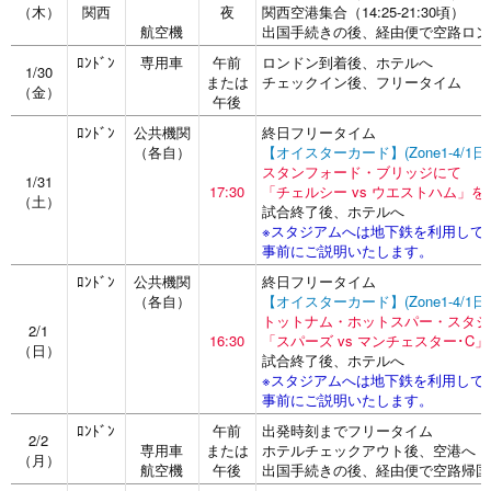
（木）
関西
夜
関西空港集合（14:25-21:30頃）
航空機
出国手続きの後、経由便で空路ロン
ﾛﾝﾄﾞﾝ
専用車
午前
ロンドン到着後、ホテルへ
1/30
または
チェックイン後、フリータイム
（金）
午後
ﾛﾝﾄﾞﾝ
公共機関
終日フリータイム
（各自）
【オイスターカード】(Zone1-4/1
スタンフォード・ブリッジにて
1/31
17:30
「チェルシー vs ウエストハム」を
（土）
試合終了後、ホテルへ
※スタジアムへは地下鉄を利用して
事前にご説明いたします。
ﾛﾝﾄﾞﾝ
公共機関
終日フリータイム
（各自）
【オイスターカード】(Zone1-4/1
トットナム・ホットスパー・スタジ
2/1
16:30
「スパーズ vs マンチェスター･C
（日）
試合終了後、ホテルへ
※スタジアムへは地下鉄を利用して
事前にご説明いたします。
ﾛﾝﾄﾞﾝ
午前
出発時刻までフリータイム
2/2
専用車
または
ホテルチェックアウト後、空港へ
（月）
航空機
午後
出国手続きの後、経由便で空路帰国