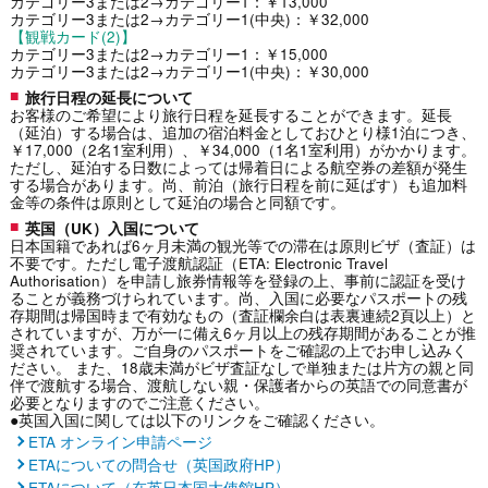
カテゴリー3または2→カテゴリー1：￥13,000
カテゴリー3または2→カテゴリー1(中央)：￥32,000
【観戦カード(2)】
カテゴリー3または2→カテゴリー1：￥15,000
カテゴリー3または2→カテゴリー1(中央)：￥30,000
旅行日程の延長について
お客様のご希望により旅行日程を延長することができます。延長
（延泊）する場合は、追加の宿泊料金としておひとり様1泊につき、
￥17,000（2名1室利用）、￥34,000（1名1室利用）がかかります。
ただし、延泊する日数によっては帰着日による航空券の差額が発生
する場合があります。尚、前泊（旅行日程を前に延ばす）も追加料
金等の条件は原則として延泊の場合と同額です。
英国（UK）入国について
日本国籍であれば6ヶ月未満の観光等での滞在は原則ビザ（査証）は
不要です。ただし電子渡航認証（ETA: Electronic Travel
Authorisation）を申請し旅券情報等を登録の上、事前に認証を受け
ることが義務づけられています。尚、入国に必要なパスポートの残
存期間は帰国時まで有効なもの（査証欄余白は表裏連続2頁以上）と
されていますが、万が一に備え6ヶ月以上の残存期間があることが推
奨されています。ご自身のパスポートをご確認の上でお申し込みく
ださい。 また、18歳未満がビザ査証なしで単独または片方の親と同
伴で渡航する場合、渡航しない親・保護者からの英語での同意書が
必要となりますのでご注意ください。
●英国入国に関しては以下のリンクをご確認ください。
ETA オンライン申請ページ
ETAについての問合せ（英国政府HP）
ETAについて（在英日本国大使館HP）