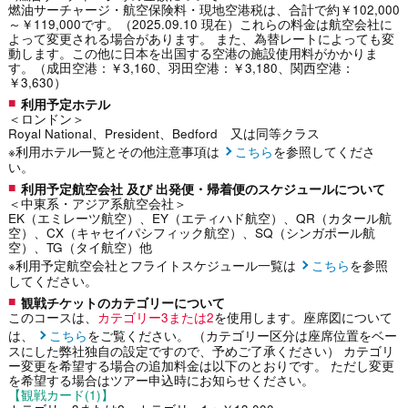
燃油サーチャージ・航空保険料・現地空港税は、合計で約￥102,000
～￥119,000です。（2025.09.10 現在）これらの料金は航空会社に
よって変更される場合があります。 また、為替レートによっても変
動します。この他に日本を出国する空港の施設使用料がかかりま
す。（成田空港：￥3,160、羽田空港：￥3,180、関西空港：
￥3,630）
利用予定ホテル
＜ロンドン＞
Royal National、President、Bedford 又は同等クラス
※利用ホテル一覧とその他注意事項は
こちら
を参照してくださ
い。
利用予定航空会社 及び 出発便・帰着便のスケジュールについて
＜中東系・アジア系航空会社＞
EK（エミレーツ航空）、EY（エティハド航空）、QR（カタール航
空）、CX（キャセイパシフィック航空）、SQ（シンガポール航
空）、TG（タイ航空）他
※利用予定航空会社とフライトスケジュール一覧は
こちら
を参照
してください。
観戦チケットのカテゴリーについて
このコースは、
カテゴリー3または2
を使用します。座席図について
は、
こちら
をご覧ください。 （カテゴリー区分は座席位置をベー
スにした弊社独自の設定ですので、予めご了承ください） カテゴリ
ー変更を希望する場合の追加料金は以下のとおりです。 ただし変更
を希望する場合はツアー申込時にお知らせください。
【観戦カード(1)】