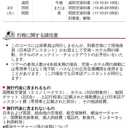
成田
午後
成田空港到着（13:10-21:10頃）
2/3
羽田
または
羽田空港到着（13:45-23:55頃）
（火）
関西
夜
関西空港到着（11:10-21:05頃）
到着後、解散
行程に関する諸注意
このコースには添乗員は同行しませんが、到着空港にて現地係
員（日本語アシスタント）がお迎えして空港～ホテル間の移
動、ホテルのチェックイン・チェックアウトのお手伝いをいた
します。
ツアーの参加人数が4名様未満の場合、空港～ホテル間の移動に
は専用車ではなく地下鉄・バスなどの公共交通機関を使用する
ことがあります。（この場合でも日本語アシスタントが同行し
ます）
旅行代金に含まれるもの
国際航空運賃（エコノミークラス）、ホテル（3泊3朝食付）、観戦
チケット（2試合）、上記行程表に記載された移動費および日本語ア
シスタント費（専用車と記載された部分）、その他諸経費。
旅行代金に含まれないもの
日本および英国、経由地の空港税、航空保険料、燃油サーチャー
ジ、国際観光旅客税、個人的経費（電話代、飲食代、インターネッ
ト利用料等）
●燃油サーチャージ等の金額について