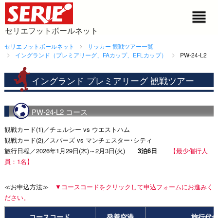
セリエフットボールネット
セリエフットボールネット
サッカー 観戦ツアー一覧
イングランド（プレミアリーグ、FAカップ、EFLカップ）
PW-24-L2
イングランド プレミアリーグ 観戦ツアー
PW-24-L2 コース
観戦カード(1)／チェルシー vs ウエストハム
観戦カード(2)／スパーズ vs マンチェスター･シティ
旅行日程／2026年1月29日(木)～2月3日(火)
3泊6日
【最少催行人
員：1名】
≪お申込方法≫
▼コースコードをクリックして申込フォームにお進みく
ださい。
コースコード
発着空港
旅行代金