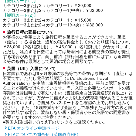
【観戦カード(1)】
カテゴリー3または2→カテゴリー1：￥20,000
カテゴリー3または2→カテゴリー1(中央)：￥32,000
【観戦カード(2)】
カテゴリー3または2→カテゴリー1：￥15,000
カテゴリー3または2→カテゴリー1(中央)：￥32,000
旅行日程の延長について
お客様のご希望により旅行日程を延長することができます。延長
（延泊）する場合は、追加の宿泊料金としておひとり様1泊につき、
￥23,000（2名1室利用）、￥46,000（1名1室利用）がかかります。
ただし、延泊する日数によっては帰着日による航空券の差額が発生
する場合があります。尚、前泊（旅行日程を前に延ばす）も追加料
金等の条件は原則として延泊の場合と同額です。
英国（UK）入国について
日本国籍であれば6ヶ月未満の観光等での滞在は原則ビザ（査証）は
不要です。ただし電子渡航認証（ETA: Electronic Travel
Authorisation）を申請し旅券情報等を登録の上、事前に認証を受け
ることが義務づけられています。尚、入国に必要なパスポートの残
存期間は帰国時まで有効なもの（査証欄余白は表裏連続2頁以上）と
されていますが、万が一に備え6ヶ月以上の残存期間があることが推
奨されています。ご自身のパスポートをご確認の上でお申し込みく
ださい。 また、18歳未満がビザ査証なしで単独または片方の親と同
伴で渡航する場合、渡航しない親・保護者からの英語での同意書が
必要となりますのでご注意ください。
●英国入国に関しては以下のリンクをご確認ください。
ETA オンライン申請ページ
ETAについての問合せ（英国政府HP）