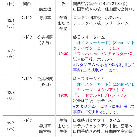
（日）
関西
夜
関西空港集合（14:25-21:30頃）
航空機
出国手続きの後、経由便で空路ロン
ﾛﾝﾄﾞﾝ
専用車
午前
ロンドン到着後、ホテルへ
12/1
または
チェックイン後、フリータイム
（月）
午後
ﾛﾝﾄﾞﾝ
公共機関
終日フリータイム
（各自）
【オイスターカード】(Zone1-4/1
クレイヴン・コテージにて
12/2
19:30
「フルハム vs マンチェスター･C
（火）
試合終了後、ホテルへ
※スタジアムへは地下鉄を利用して
事前にご説明いたします。
ﾛﾝﾄﾞﾝ
公共機関
終日フリータイム
（各自）
【オイスターカード】(Zone1-4/1
エミレーツ・スタジアムにて
12/3
19:30
「アーセナル vs ブレントフォー
（水）
試合終了後、ホテルへ
※スタジアムへは地下鉄を利用して
事前にご説明いたします。
ﾛﾝﾄﾞﾝ
午前
出発時刻までフリータイム
12/4
専用車
または
ホテルチェックアウト後、空港へ
（木）
航空機
午後
出国手続きの後、経由便で空路帰国