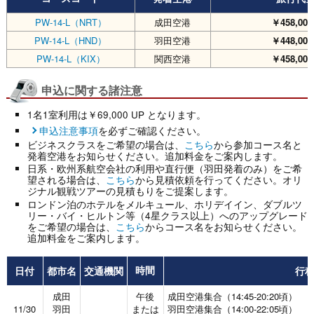
PW-14-L（NRT）
成田空港
￥458,000
PW-14-L（HND）
羽田空港
￥448,000
PW-14-L（KIX）
関西空港
￥458,000
申込に関する諸注意
1名1室利用は￥69,000 UP となります。
申込注意事項
を必ずご確認ください。
ビジネスクラスをご希望の場合は、
こちら
から参加コース名と
発着空港をお知らせください。追加料金をご案内します。
日系・欧州系航空会社の利用や直行便（羽田発着のみ）をご希
望される場合は、
こちら
から見積依頼を行ってください。オリ
ジナル観戦ツアーの見積もりをご提案します。
ロンドン泊のホテルをメルキュール、ホリデイイン、ダブルツ
リー・バイ・ヒルトン等（4星クラス以上）へのアップグレード
をご希望の場合は、
こちら
からコース名をお知らせください。
追加料金をご案内します。
日付
都市名
交通機関
行
時間
成田
午後
成田空港集合（14:45-20:20頃）
11/30
羽田
または
羽田空港集合（14:00-22:05頃）