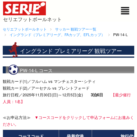
セリエフットボールネット
セリエフットボールネット
サッカー 観戦ツアー一覧
イングランド（プレミアリーグ、FAカップ、EFLカップ）
PW-14-L
イングランド プレミアリーグ 観戦ツアー
PW-14-L コース
観戦カード(1)／フルハム vs マンチェスター･シティ
観戦カード(2)／アーセナル vs ブレントフォード
旅行日程／2025年11月30日(日)～12月5日(金)
3泊6日
【最少催行
人員：1名】
≪お申込方法≫
▼コースコードをクリックして申込フォームにお進みく
ださい。
コースコード
発着空港
旅行代金