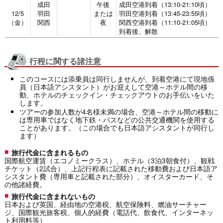
成田
午後
成田空港到着（13:10-21:10頃）
12/5
羽田
または
羽田空港到着（13:45-23:55頃）
（金）
関西
夜
関西空港到着（11:10-21:05頃）
到着後、解散
行程に関する諸注意
このコースには添乗員は同行しませんが、到着空港にて現地係
員（日本語アシスタント）がお迎えして空港～ホテル間の移
動、ホテルのチェックイン・チェックアウトのお手伝いをいた
します。
ツアーの参加人数が4名様未満の場合、空港～ホテル間の移動に
は専用車ではなく地下鉄・バスなどの公共交通機関を使用する
ことがあります。（この場合でも日本語アシスタントが同行し
ます）
旅行代金に含まれるもの
国際航空運賃（エコノミークラス）、ホテル（3泊3朝食付）、観戦
チケット（2試合）、上記行程表に記載された移動費および日本語ア
シスタント費（専用車と記載された部分）、オイスターカード、そ
の他諸経費。
旅行代金に含まれないもの
日本および英国、経由地の空港税、航空保険料、燃油サーチャー
ジ、国際観光旅客税、個人的経費（電話代、飲食代、インターネッ
ト利用料等）