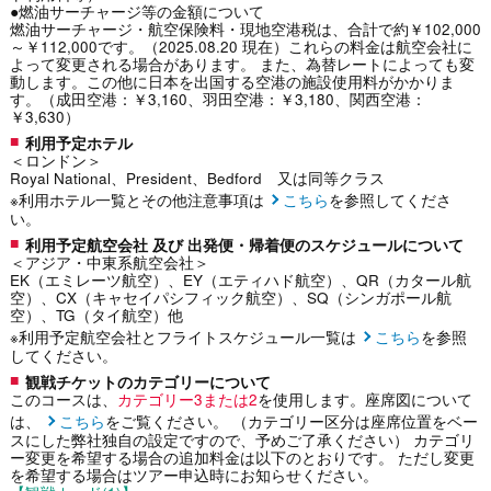
●燃油サーチャージ等の金額について
燃油サーチャージ・航空保険料・現地空港税は、合計で約￥102,000
～￥112,000です。（2025.08.20 現在）これらの料金は航空会社に
よって変更される場合があります。 また、為替レートによっても変
動します。この他に日本を出国する空港の施設使用料がかかりま
す。（成田空港：￥3,160、羽田空港：￥3,180、関西空港：
￥3,630）
利用予定ホテル
＜ロンドン＞
Royal National、President、Bedford 又は同等クラス
※利用ホテル一覧とその他注意事項は
こちら
を参照してくださ
い。
利用予定航空会社 及び 出発便・帰着便のスケジュールについて
＜アジア・中東系航空会社＞
EK（エミレーツ航空）、EY（エティハド航空）、QR（カタール航
空）、CX（キャセイパシフィック航空）、SQ（シンガポール航
空）、TG（タイ航空）他
※利用予定航空会社とフライトスケジュール一覧は
こちら
を参照
してください。
観戦チケットのカテゴリーについて
このコースは、
カテゴリー3または2
を使用します。座席図について
は、
こちら
をご覧ください。 （カテゴリー区分は座席位置をベー
スにした弊社独自の設定ですので、予めご了承ください） カテゴリ
ー変更を希望する場合の追加料金は以下のとおりです。 ただし変更
を希望する場合はツアー申込時にお知らせください。