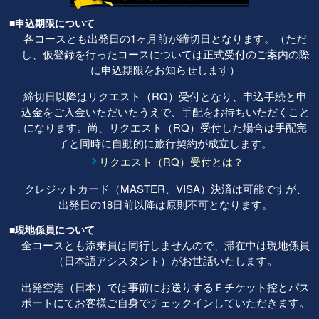
■申込期限について
各コースとも出発日の1ヶ月前が締切日となります。（ただ
し、仮登録を行ったコースについては正式受付のご案内の際
に申込期限をお知らせします）
締切日以降はリクエスト（RQ）受付となり、申込手続と申
込金をご入金いただいたうえで、手配をお待ちいただくこと
になります。尚、リクエスト（RQ）受付した場合は手配完
了と同時に自動的に旅行契約が成立します。
リクエスト（RQ）受付とは？
クレジットカード（MASTER、VISA）決済は可能ですが、
出発日の18日前以降は原則不可となります。
■現地係員について
全コースとも添乗員は同行しませんので、滞在中は現地係員
（日本語アシスタント）がお世話いたします。
出発空港（日本）では事前にお送りするＥチケット控とパス
ポートにてお客様ご自身でチェックインしていただきます。