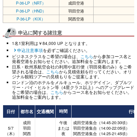
P-36-LP（NRT）
成田空港
P-36-LP（HND）
羽田空港
P-36-LP（KIX）
関西空港
申込に関する諸注意
1名1室利用は￥84,000 UP となります。
申込注意事項
を必ずご確認ください。
ビジネスクラスをご希望の場合は、
こちら
から参加コース名と
発着空港をお知らせください。追加料金をご案内します。
日系・欧州系航空会社の利用や直行便（羽田発着のみ）をご希
望される場合は、
こちら
から見積依頼を行ってください。オリ
ジナル観戦ツアーの見積もりをご提案します。
ロンドン泊のホテルをメルキュール、ホリデイイン、ダブルツ
リー・バイ・ヒルトン等（4星クラス以上）へのアップグレード
をご希望の場合は、
こちら
からコース名をお知らせください。
追加料金をご案内します。
日付
都市名
交通機関
行
時間
成田
午後
成田空港集合（14:45-20:30頃）
5/7
羽田
または
羽田空港集合（14:00-22:05頃）
（木）
関西
夜
関西空港集合（14:25-21:45頃）