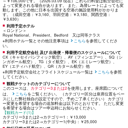
～￥106,000です。（2026.03.09 現在）これらの料金は航空会社に
よって変更される場合があります。 また、為替レートによっても変
動します。この他に日本を出国する空港の施設使用料がかかりま
す。（成田空港：￥3,160、羽田空港：￥3,180、関西空港：
￥3,630）
利用予定ホテル
＜ロンドン＞
Royal National、President、Bedford 又は同等クラス
※利用ホテル一覧とその他注意事項は
こちら
を参照してくださ
い。
利用予定航空会社 及び 出発便・帰着便のスケジュールについて
CX（キャセイパシフィック航空）、AY（フィンエアー）、SQ（シ
ンガポール航空）、TG（タイ航空）、EK（エミレーツ航空）、
EY（エティハド航空）、QR（カタール航空）他
※利用予定航空会社とフライトスケジュール一覧は
こちら
を参照
してください。
観戦チケットのカテゴリーについて
このコースは、
カテゴリー3または2
を使用します。座席図について
は、
こちら
をご覧ください。 （カテゴリー区分は座席位置をベー
スにした弊社独自の設定ですので、予めご了承ください） カテゴリ
ー変更を希望する場合の追加料金は以下のとおりです。 ただし変更
を希望する場合はツアー申込時にお知らせください。
【観戦カード(1)】
カテゴリー3または2→カテゴリー1：￥13,000
カテゴリー3または2→カテゴリー1(中央)：￥25,000