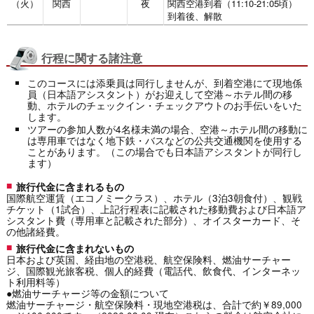
（火）
関西
夜
関西空港到着（11:10-21:05頃）
到着後、解散
行程に関する諸注意
このコースには添乗員は同行しませんが、到着空港にて現地係
員（日本語アシスタント）がお迎えして空港～ホテル間の移
動、ホテルのチェックイン・チェックアウトのお手伝いをいた
します。
ツアーの参加人数が4名様未満の場合、空港～ホテル間の移動に
は専用車ではなく地下鉄・バスなどの公共交通機関を使用する
ことがあります。（この場合でも日本語アシスタントが同行し
ます）
旅行代金に含まれるもの
国際航空運賃（エコノミークラス）、ホテル（3泊3朝食付）、観戦
チケット（1試合）、上記行程表に記載された移動費および日本語ア
シスタント費（専用車と記載された部分）、オイスターカード、そ
の他諸経費。
旅行代金に含まれないもの
日本および英国、経由地の空港税、航空保険料、燃油サーチャー
ジ、国際観光旅客税、個人的経費（電話代、飲食代、インターネッ
ト利用料等）
●燃油サーチャージ等の金額について
燃油サーチャージ・航空保険料・現地空港税は、合計で約￥89,000