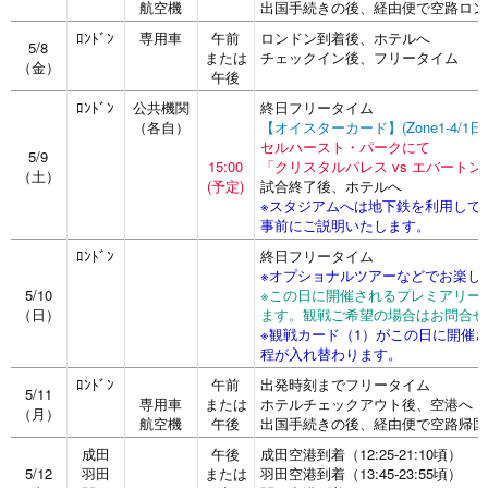
航空機
出国手続きの後、経由便で空路ロン
ﾛﾝﾄﾞﾝ
専用車
午前
ロンドン到着後、ホテルへ
5/8
または
チェックイン後、フリータイム
（金）
午後
ﾛﾝﾄﾞﾝ
公共機関
終日フリータイム
（各自）
【オイスターカード】(Zone1-4/1
セルハースト・パークにて
5/9
15:00
「クリスタルパレス vs エバート
（土）
(予定)
試合終了後、ホテルへ
※スタジアムへは地下鉄を利用して
事前にご説明いたします。
ﾛﾝﾄﾞﾝ
終日フリータイム
※オプショナルツアーなどでお楽し
5/10
※この日に開催されるプレミアリー
（日）
ます。観戦ご希望の場合はお問合せ
※観戦カード（1）がこの日に開催さ
程が入れ替わります。
ﾛﾝﾄﾞﾝ
午前
出発時刻までフリータイム
5/11
専用車
または
ホテルチェックアウト後、空港へ
（月）
航空機
午後
出国手続きの後、経由便で空路帰国
成田
午後
成田空港到着（12:25-21:10頃）
5/12
羽田
または
羽田空港到着（13:45-23:55頃）