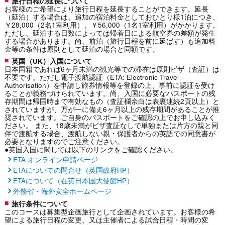
旅行日程の延長について
お客様のご希望により旅行日程を延長することができます。延長
（延泊）する場合は、追加の宿泊料金としておひとり様1泊につき、
￥28,000（2名1室利用）、￥56,000（1名1室利用）がかかります。
ただし、延泊する日数によっては帰着日による航空券の差額が発生
する場合があります。尚、前泊（旅行日程を前に延ばす）も追加料
金等の条件は原則として延泊の場合と同額です。
英国（UK）入国について
日本国籍であれば6ヶ月未満の観光等での滞在は原則ビザ（査証）は
不要です。ただし電子渡航認証（ETA: Electronic Travel
Authorisation）を申請し旅券情報等を登録の上、事前に認証を受け
ることが義務づけられています。尚、入国に必要なパスポートの残
存期間は帰国時まで有効なもの（査証欄余白は表裏連続2頁以上）と
されていますが、万が一に備え6ヶ月以上の残存期間があることが推
奨されています。ご自身のパスポートをご確認の上でお申し込みく
ださい。 また、18歳未満がビザ査証なしで単独または片方の親と同
伴で渡航する場合、渡航しない親・保護者からの英語での同意書が
必要となりますのでご注意ください。
●英国入国に関しては以下のリンクをご確認ください。
ETA オンライン申請ページ
ETAについての問合せ（英国政府HP）
ETAについて（在英日本国大使館HP）
外務省・海外安全ホームページ
旅行条件について
このコースは募集型企画旅行として企画されています。お客様の希
望による旅行日程の変更、又は主催者による試合日程・時間の変