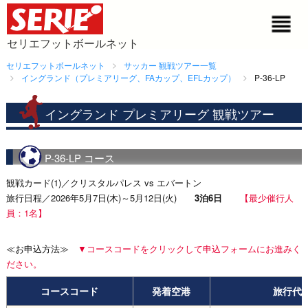
セリエフットボールネット
セリエフットボールネット
サッカー 観戦ツアー一覧
イングランド（プレミアリーグ、FAカップ、EFLカップ）
P-36-LP
イングランド プレミアリーグ 観戦ツアー
P-36-LP コース
観戦カード(1)／クリスタルパレス vs エバートン
旅行日程／2026年5月7日(木)～5月12日(火)
3泊6日
【最少催行人
員：1名】
≪お申込方法≫
▼コースコードをクリックして申込フォームにお進みく
ださい。
コースコード
発着空港
旅行代