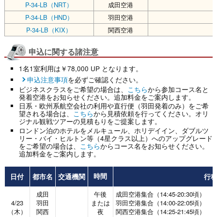
P-34-LB（NRT）
成田空港
P-34-LB（HND）
羽田空港
P-34-LB（KIX）
関西空港
申込に関する諸注意
1名1室利用は￥78,000 UP となります。
申込注意事項
を必ずご確認ください。
ビジネスクラスをご希望の場合は、
こちら
から参加コース名と
発着空港をお知らせください。追加料金をご案内します。
日系・欧州系航空会社の利用や直行便（羽田発着のみ）をご希
望される場合は、
こちら
から見積依頼を行ってください。オリ
ジナル観戦ツアーの見積もりをご提案します。
ロンドン泊のホテルをメルキュール、ホリデイイン、ダブルツ
リー・バイ・ヒルトン等（4星クラス以上）へのアップグレード
をご希望の場合は、
こちら
からコース名をお知らせください。
追加料金をご案内します。
日付
都市名
交通機関
行
時間
成田
午後
成田空港集合（14:45-20:30頃）
4/23
羽田
または
羽田空港集合（14:00-22:05頃）
（木）
関西
夜
関西空港集合（14:25-21:45頃）