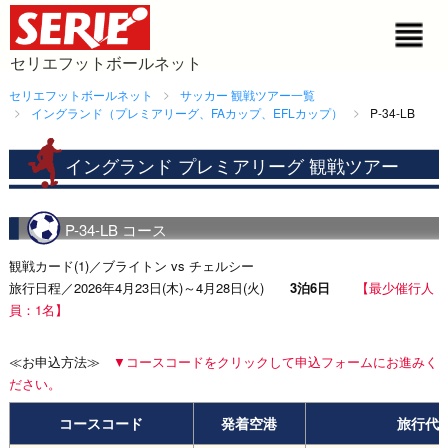
セリエフットボールネット
セリエフットボールネット
サッカー 観戦ツアー一覧
イングランド（プレミアリーグ、FAカップ、EFLカップ）
P-34-LB
イングランド プレミアリーグ 観戦ツアー
P-34-LB コース
観戦カード(1)／ブライトン vs チェルシー
旅行日程／2026年4月23日(木)～4月28日(火)
3泊6日
【最少催行人
員：1名】
≪お申込方法≫
▼コースコードをクリックして申込フォームにお進みく
ださい。
コースコード
発着空港
旅行代