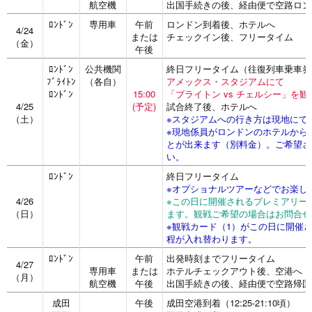
航空機
出国手続きの後、経由便で空路ロン
ﾛﾝﾄﾞﾝ
専用車
午前
ロンドン到着後、ホテルへ
4/24
または
チェックイン後、フリータイム
（金）
午後
ﾛﾝﾄﾞﾝ
公共機関
終日フリータイム（往復列車乗車券
ﾌﾞﾗｲﾄﾝ
（各自）
アメックス・スタジアムにて
ﾛﾝﾄﾞﾝ
15:00
「ブライトン vs チェルシー」を観
4/25
(予定)
試合終了後、ホテルへ
（土）
※スタジアムへの行き方は現地にて
※現地係員がロンドンのホテルから
とが出来ます（別料金）。ご希望さ
い。
ﾛﾝﾄﾞﾝ
終日フリータイム
※オプショナルツアーなどでお楽し
4/26
※この日に開催されるプレミアリー
（日）
ます。観戦ご希望の場合はお問合せ
※観戦カード（1）がこの日に開催さ
程が入れ替わります。
ﾛﾝﾄﾞﾝ
午前
出発時刻までフリータイム
4/27
専用車
または
ホテルチェックアウト後、空港へ
（月）
航空機
午後
出国手続きの後、経由便で空路帰国
成田
午後
成田空港到着（12:25-21:10頃）