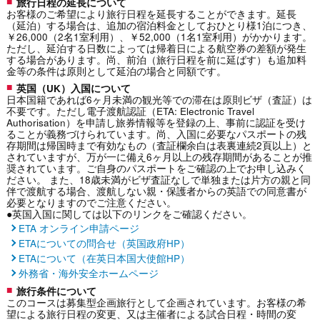
旅行日程の延長について
お客様のご希望により旅行日程を延長することができます。延長
（延泊）する場合は、追加の宿泊料金としておひとり様1泊につき、
￥26,000（2名1室利用）、￥52,000（1名1室利用）がかかります。
ただし、延泊する日数によっては帰着日による航空券の差額が発生
する場合があります。尚、前泊（旅行日程を前に延ばす）も追加料
金等の条件は原則として延泊の場合と同額です。
英国（UK）入国について
日本国籍であれば6ヶ月未満の観光等での滞在は原則ビザ（査証）は
不要です。ただし電子渡航認証（ETA: Electronic Travel
Authorisation）を申請し旅券情報等を登録の上、事前に認証を受け
ることが義務づけられています。尚、入国に必要なパスポートの残
存期間は帰国時まで有効なもの（査証欄余白は表裏連続2頁以上）と
されていますが、万が一に備え6ヶ月以上の残存期間があることが推
奨されています。ご自身のパスポートをご確認の上でお申し込みく
ださい。 また、18歳未満がビザ査証なしで単独または片方の親と同
伴で渡航する場合、渡航しない親・保護者からの英語での同意書が
必要となりますのでご注意ください。
●英国入国に関しては以下のリンクをご確認ください。
ETA オンライン申請ページ
ETAについての問合せ（英国政府HP）
ETAについて（在英日本国大使館HP）
外務省・海外安全ホームページ
旅行条件について
このコースは募集型企画旅行として企画されています。お客様の希
望による旅行日程の変更、又は主催者による試合日程・時間の変