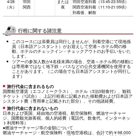
4/28
羽田
または
羽田空港到着（13:45-23:55頃）
（火）
関西
夜
関西空港到着（11:10-21:05頃）
到着後、解散
行程に関する諸注意
このコースには添乗員は同行しませんが、到着空港にて現地係
員（日本語アシスタント）がお迎えして空港～ホテル間の移
動、ホテルのチェックイン・チェックアウトのお手伝いをいた
します。
ツアーの参加人数が4名様未満の場合、空港～ホテル間の移動に
は専用車ではなく地下鉄・バスなどの公共交通機関を使用する
ことがあります。（この場合でも日本語アシスタントが同行し
ます）
旅行代金に含まれるもの
国際航空運賃（エコノミークラス）、ホテル（3泊3朝食付）、観戦
チケット（1試合）、上記行程表に記載された移動費および日本語ア
シスタント費（専用車と記載された部分）、その他諸経費。
旅行代金に含まれないもの
日本および英国、経由地の空港税、航空保険料、燃油サーチャー
ジ、国際観光旅客税、個人的経費（電話代、飲食代、インターネッ
ト利用料等）
●燃油サーチャージ等の金額について
燃油サーチャージ・航空保険料・現地空港税は、合計で約￥98,000