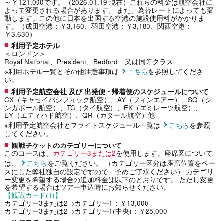
～￥121,000です。（2026.01.19 現在）これらの料金は航空会社に
よって変更される場合があります。 また、為替レートによっても変
動します。この他に日本を出国する空港の施設使用料がかかりま
す。（成田空港：￥3,160、羽田空港：￥3,180、関西空港：
￥3,630）
利用予定ホテル
＜ロンドン＞
Royal National、President、Bedford 又は同等クラス
※利用ホテル一覧とその他注意事項は
こちら
を参照してくださ
い。
利用予定航空会社 及び 出発便・帰着便のスケジュールについて
CX（キャセイパシフィック航空）、AY（フィンエアー）、SQ（シ
ンガポール航空）、TG（タイ航空）、EK（エミレーツ航空）、
EY（エティハド航空）、QR（カタール航空）他
※利用予定航空会社とフライトスケジュール一覧は
こちら
を参照
してください。
観戦チケットのカテゴリーについて
このコースは、
カテゴリー3または2
を使用します。座席図について
は、
こちら
をご覧ください。 （カテゴリー区分は座席位置をベー
スにした弊社独自の設定ですので、予めご了承ください） カテゴリ
ー変更を希望する場合の追加料金は以下のとおりです。 ただし変更
を希望する場合はツアー申込時にお知らせください。
【観戦カード(1)】
カテゴリー3または2→カテゴリー1：￥13,000
カテゴリー3または2→カテゴリー1(中央)：￥25,000