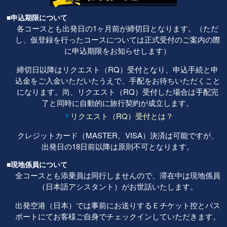
■申込期限について
各コースとも出発日の1ヶ月前が締切日となります。（ただ
し、仮登録を行ったコースについては正式受付のご案内の際
に申込期限をお知らせします）
締切日以降はリクエスト（RQ）受付となり、申込手続と申
込金をご入金いただいたうえで、手配をお待ちいただくこと
になります。尚、リクエスト（RQ）受付した場合は手配完
了と同時に自動的に旅行契約が成立します。
リクエスト（RQ）受付とは？
クレジットカード（MASTER、VISA）決済は可能ですが、
出発日の18日前以降は原則不可となります。
■現地係員について
全コースとも添乗員は同行しませんので、滞在中は現地係員
（日本語アシスタント）がお世話いたします。
出発空港（日本）では事前にお送りするＥチケット控とパス
ポートにてお客様ご自身でチェックインしていただきます。