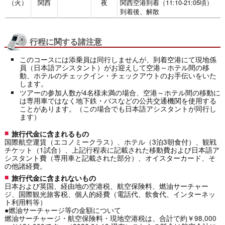
（火）
関西
夜
関西空港到着（11:10-21:05頃）
到着後、解散
行程に関する諸注意
このコースには添乗員は同行しませんが、到着空港にて現地係
員（日本語アシスタント）がお迎えして空港～ホテル間の移
動、ホテルのチェックイン・チェックアウトのお手伝いをいた
します。
ツアーの参加人数が4名様未満の場合、空港～ホテル間の移動に
は専用車ではなく地下鉄・バスなどの公共交通機関を使用する
ことがあります。（この場合でも日本語アシスタントが同行し
ます）
旅行代金に含まれるもの
国際航空運賃（エコノミークラス）、ホテル（3泊3朝食付）、観戦
チケット（1試合）、上記行程表に記載された移動費および日本語ア
シスタント費（専用車と記載された部分）、オイスターカード、そ
の他諸経費。
旅行代金に含まれないもの
日本および英国、経由地の空港税、航空保険料、燃油サーチャー
ジ、国際観光旅客税、個人的経費（電話代、飲食代、インターネッ
ト利用料等）
●燃油サーチャージ等の金額について
燃油サーチャージ・航空保険料・現地空港税は、合計で約￥98,000