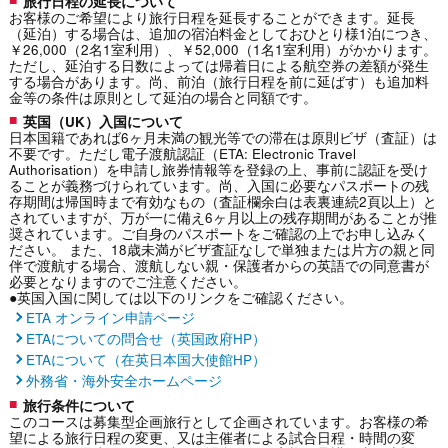
旅行日程の延長について
お客様のご希望により旅行日程を延長することができます。延長
（延泊）する場合は、追加の宿泊料金としておひとり様1泊につき、
￥26,000（2名1室利用）、￥52,000（1名1室利用）がかかります。
ただし、延泊する日数によっては帰着日による航空券の差額が発生
する場合があります。尚、前泊（旅行日程を前に延ばす）も追加料
金等の条件は原則として延泊の場合と同額です。
英国（UK）入国について
日本国籍であれば6ヶ月未満の観光等での滞在は原則ビザ（査証）は
不要です。ただし電子渡航認証（ETA: Electronic Travel
Authorisation）を申請し旅券情報等を登録の上、事前に認証を受け
ることが義務づけられています。尚、入国に必要なパスポートの残
存期間は帰国時まで有効なもの（査証欄余白は表裏連続2頁以上）と
されていますが、万が一に備え6ヶ月以上の残存期間があることが推
奨されています。ご自身のパスポートをご確認の上でお申し込みく
ださい。 また、18歳未満がビザ査証なしで単独または片方の親と同
伴で渡航する場合、渡航しない親・保護者からの英語での同意書が
必要となりますのでご注意ください。
●英国入国に関しては以下のリンクをご確認ください。
ETA オンライン申請ページ
ETAについての問合せ（英国政府HP）
ETAについて（在英日本国大使館HP）
外務省・海外安全ホームページ
旅行条件について
このコースは募集型企画旅行として企画されています。お客様の希
望による旅行日程の変更、又は主催者による試合日程・時間の変