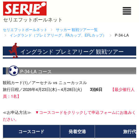
セリエフットボールネット
セリエフットボールネット
サッカー 観戦ツアー一覧
イングランド（プレミアリーグ、FAカップ、EFLカップ）
P-34-LA
イングランド プレミアリーグ 観戦ツアー
P-34-LA コース
観戦カード(1)／アーセナル vs ニューカッスル
旅行日程／2026年4月23日(木)～4月28日(火)
3泊6日
【最少催行人
員：1名】
≪お申込方法≫
▼コースコードをクリックして申込フォームにお進みく
ださい。
コースコード
発着空港
旅行代