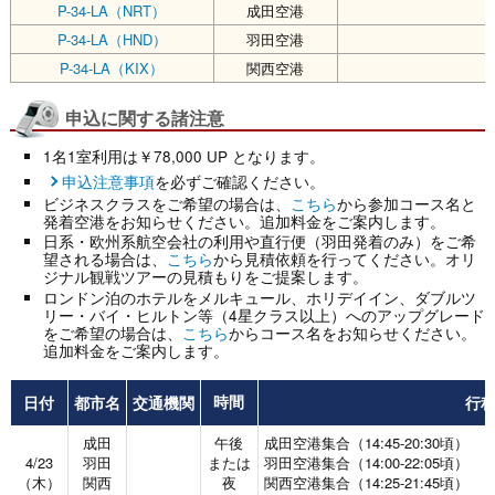
P-34-LA（NRT）
成田空港
P-34-LA（HND）
羽田空港
P-34-LA（KIX）
関西空港
申込に関する諸注意
1名1室利用は￥78,000 UP となります。
申込注意事項
を必ずご確認ください。
ビジネスクラスをご希望の場合は、
こちら
から参加コース名と
発着空港をお知らせください。追加料金をご案内します。
日系・欧州系航空会社の利用や直行便（羽田発着のみ）をご希
望される場合は、
こちら
から見積依頼を行ってください。オリ
ジナル観戦ツアーの見積もりをご提案します。
ロンドン泊のホテルをメルキュール、ホリデイイン、ダブルツ
リー・バイ・ヒルトン等（4星クラス以上）へのアップグレード
をご希望の場合は、
こちら
からコース名をお知らせください。
追加料金をご案内します。
日付
都市名
交通機関
行
時間
成田
午後
成田空港集合（14:45-20:30頃）
4/23
羽田
または
羽田空港集合（14:00-22:05頃）
（木）
関西
夜
関西空港集合（14:25-21:45頃）