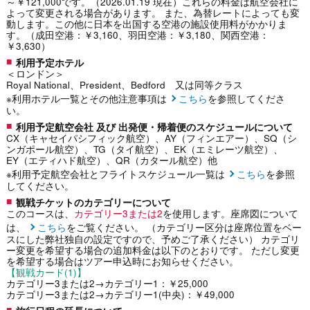
～￥121,000です。（2026.01.19 現在）これらの料金は航空会社に
よって変更される場合があります。 また、為替レートによっても変
動します。この他に日本を出国する空港の施設使用料がかかりま
す。（成田空港：￥3,160、羽田空港：￥3,180、関西空港：
￥3,630）
利用予定ホテル
＜ロンドン＞
Royal National、President、Bedford 又は同等クラス
※利用ホテル一覧とその他注意事項は
こちら
を参照してくださ
い。
利用予定航空会社 及び 出発便・帰着便のスケジュールについて
CX（キャセイパシフィック航空）、AY（フィンエアー）、SQ（シ
ンガポール航空）、TG（タイ航空）、EK（エミレーツ航空）、
EY（エティハド航空）、QR（カタール航空）他
※利用予定航空会社とフライトスケジュール一覧は
こちら
を参照
してください。
観戦チケットのカテゴリーについて
このコースは、
カテゴリー3または2
を使用します。座席図について
は、
こちら
をご覧ください。 （カテゴリー区分は座席位置をベー
スにした弊社独自の設定ですので、予めご了承ください） カテゴリ
ー変更を希望する場合の追加料金は以下のとおりです。 ただし変更
を希望する場合はツアー申込時にお知らせください。
【観戦カード(1)】
カテゴリー3または2→カテゴリー1：￥25,000
カテゴリー3または2→カテゴリー1(中央)：￥49,000