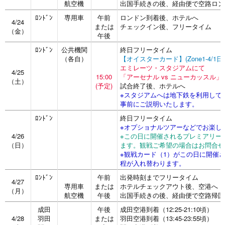
航空機
出国手続きの後、経由便で空路ロン
ﾛﾝﾄﾞﾝ
専用車
午前
ロンドン到着後、ホテルへ
4/24
または
チェックイン後、フリータイム
（金）
午後
ﾛﾝﾄﾞﾝ
公共機関
終日フリータイム
（各自）
【オイスターカード】(Zone1-4/1
エミレーツ・スタジアムにて
4/25
15:00
「アーセナル vs ニューカッスル」
（土）
(予定)
試合終了後、ホテルへ
※スタジアムへは地下鉄を利用して
事前にご説明いたします。
ﾛﾝﾄﾞﾝ
終日フリータイム
※オプショナルツアーなどでお楽し
4/26
※この日に開催されるプレミアリー
（日）
ます。観戦ご希望の場合はお問合せ
※観戦カード（1）がこの日に開催さ
程が入れ替わります。
ﾛﾝﾄﾞﾝ
午前
出発時刻までフリータイム
4/27
専用車
または
ホテルチェックアウト後、空港へ
（月）
航空機
午後
出国手続きの後、経由便で空路帰国
成田
午後
成田空港到着（12:25-21:10頃）
4/28
羽田
または
羽田空港到着（13:45-23:55頃）