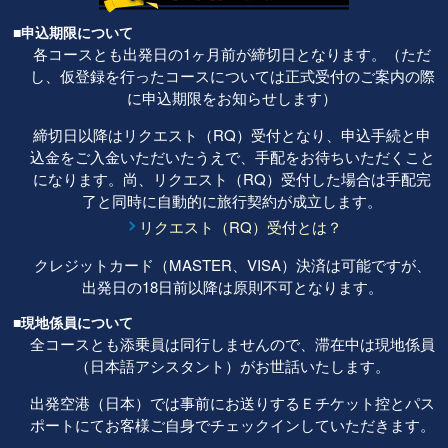
■申込期限について
各コースとも出発日の1ヶ月前が締切日となります。（ただ
し、仮登録を行ったコースについては正式受付のご案内の際
に申込期限をお知らせします）
締切日以降はリクエスト（RQ）受付となり、申込手続と申
込金をご入金いただいたうえで、手配をお待ちいただくこと
になります。尚、リクエスト（RQ）受付した場合は手配完
了と同時に自動的に旅行契約が成立します。
リクエスト（RQ）受付とは？
クレジットカード（MASTER、VISA）決済は可能ですが、
出発日の18日前以降は原則不可となります。
■現地係員について
全コースとも添乗員は同行しませんので、滞在中は現地係員
（日本語アシスタント）がお世話いたします。
出発空港（日本）では事前にお送りするＥチケット控とパス
ポートにてお客様ご自身でチェックインしていただきます。