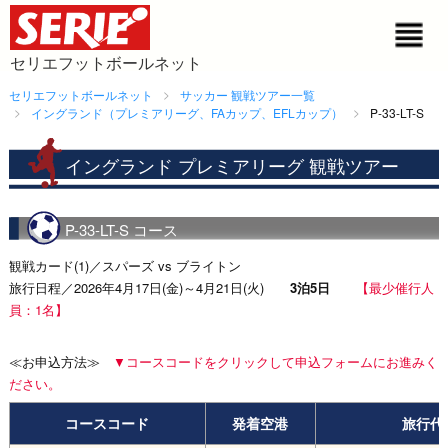
セリエフットボールネット
セリエフットボールネット
サッカー 観戦ツアー一覧
イングランド（プレミアリーグ、FAカップ、EFLカップ）
P-33-LT-S
イングランド プレミアリーグ 観戦ツアー
P-33-LT-S コース
観戦カード(1)／スパーズ vs ブライトン
旅行日程／2026年4月17日(金)～4月21日(火)
3泊5日
【最少催行人
員：1名】
≪お申込方法≫
▼コースコードをクリックして申込フォームにお進みく
ださい。
コースコード
発着空港
旅行代