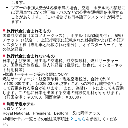
します。
ツアーの参加人数が4名様未満の場合、空港～ホテル間の移動に
は専用車ではなく地下鉄・バスなどの公共交通機関を使用する
ことがあります。（この場合でも日本語アシスタントが同行し
ます）
旅行代金に含まれるもの
国際航空運賃（エコノミークラス）、ホテル（3泊3朝食付）、観戦
チケット（1試合）、上記行程表に記載された移動費および日本語ア
シスタント費（専用車と記載された部分）、オイスターカード、そ
の他諸経費。
旅行代金に含まれないもの
日本および英国、経由地の空港税、航空保険料、燃油サーチャー
ジ、国際観光旅客税、個人的経費（電話代、飲食代、インターネッ
ト利用料等）
●燃油サーチャージ等の金額について
燃油サーチャージ・航空保険料・現地空港税は、合計で約￥
￥120,000です。（2026.03.09 現在）これらの料金は航空会社によ
って変更される場合があります。 また、為替レートによっても変動
します。この他に日本を出国する空港の施設使用料がかかります。
（羽田空港：￥3,180、関西空港：￥3,630）
利用予定ホテル
＜ロンドン＞
Royal National、President、Bedford 又は同等クラス
※利用ホテル一覧とその他注意事項は
こちら
を参照してくださ
い。