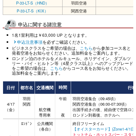
P-33-LT-S（HND）
羽田空港
P-33-LT-S（KIX）
関西空港
申込に関する諸注意
1名1室利用は￥63,000 UP となります。
申込注意事項
を必ずご確認ください。
ビジネスクラスをご希望の場合は、
こちら
から参加コース名と
発着空港をお知らせください。追加料金をご案内します。
ロンドン泊のホテルをメルキュール、ホリデイイン、ダブルツ
リー・バイ・ヒルトン等（4星クラス以上）へのアップグレード
をご希望の場合は、
こちら
からコース名をお知らせください。
追加料金をご案内します。
日付
都市名
交通機関
行
時間
羽田
午前
羽田空港集合（09:45頃）
4/17
関西
関西空港集合（06:00-07:30頃）
（金）
航空機
出国手続きの後、経由便で空路ロン
専用車
夜
ロンドン到着後、ホテルへ
ﾛﾝﾄﾞﾝ
公共機関
終日フリータイム
（各自）
【オイスターカード】(Zone1-4/1
トットナム・ホットスパー・スタジ