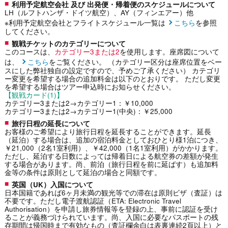
利用予定航空会社 及び 出発便・帰着便のスケジュールについて
LH（ルフトハンザ・ドイツ航空）、AY（フィンエアー）他
※利用予定航空会社とフライトスケジュール一覧は
こちら
を参照
してください。
観戦チケットのカテゴリーについて
このコースは、
カテゴリー3または2
を使用します。座席図について
は、
こちら
をご覧ください。 （カテゴリー区分は座席位置をベー
スにした弊社独自の設定ですので、予めご了承ください） カテゴリ
ー変更を希望する場合の追加料金は以下のとおりです。 ただし変更
を希望する場合はツアー申込時にお知らせください。
【観戦カード(1)】
カテゴリー3または2→カテゴリー1：￥10,000
カテゴリー3または2→カテゴリー1(中央)：￥25,000
旅行日程の延長について
お客様のご希望により旅行日程を延長することができます。延長
（延泊）する場合は、追加の宿泊料金としておひとり様1泊につき、
￥21,000（2名1室利用）、￥42,000（1名1室利用）がかかります。
ただし、延泊する日数によっては帰着日による航空券の差額が発生
する場合があります。尚、前泊（旅行日程を前に延ばす）も追加料
金等の条件は原則として延泊の場合と同額です。
英国（UK）入国について
日本国籍であれば6ヶ月未満の観光等での滞在は原則ビザ（査証）は
不要です。ただし電子渡航認証（ETA: Electronic Travel
Authorisation）を申請し旅券情報等を登録の上、事前に認証を受け
ることが義務づけられています。尚、入国に必要なパスポートの残
存期間は帰国時まで有効なもの（査証欄余白は表裏連続2頁以上）と