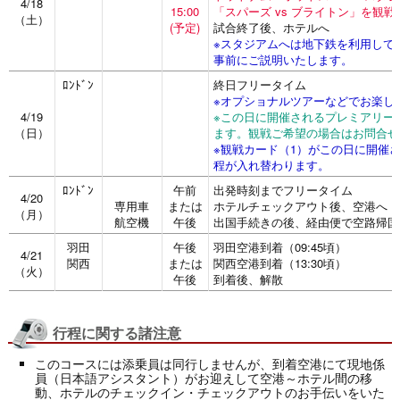
4/18
15:00
「スパーズ vs ブライトン」を観戦
（土）
(予定)
試合終了後、ホテルへ
※スタジアムへは地下鉄を利用して
事前にご説明いたします。
ﾛﾝﾄﾞﾝ
終日フリータイム
※オプショナルツアーなどでお楽し
4/19
※この日に開催されるプレミアリー
（日）
ます。観戦ご希望の場合はお問合せ
※観戦カード（1）がこの日に開催さ
程が入れ替わります。
ﾛﾝﾄﾞﾝ
午前
出発時刻までフリータイム
4/20
専用車
または
ホテルチェックアウト後、空港へ
（月）
航空機
午後
出国手続きの後、経由便で空路帰国
羽田
午後
羽田空港到着（09:45頃）
4/21
関西
または
関西空港到着（13:30頃）
（火）
午後
到着後、解散
行程に関する諸注意
このコースには添乗員は同行しませんが、到着空港にて現地係
員（日本語アシスタント）がお迎えして空港～ホテル間の移
動、ホテルのチェックイン・チェックアウトのお手伝いをいた