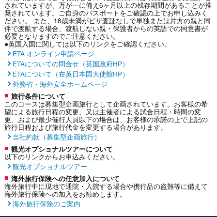
されていますが、万が一に備え6ヶ月以上の残存期間があることが推
奨されています。ご自身のパスポートをご確認の上でお申し込みく
ださい。 また、18歳未満がビザ査証なしで単独または片方の親と同
伴で渡航する場合、渡航しない親・保護者からの英語での同意書が
必要となりますのでご注意ください。
●英国入国に関しては以下のリンクをご確認ください。
ETA オンライン申請ページ
ETAについての問合せ（英国政府HP）
ETAについて（在英日本国大使館HP）
外務省・海外安全ホームページ
旅行条件について
このコースは募集型企画旅行として企画されています。お客様の希
望による旅行日程の変更、又は主催者による試合日程・時間の変
更、および最少催行人員以下の場合は、お客様の承諾の上で上記の
旅行日程および旅行代金を変更する場合があります。
当社約款（募集型企画旅行）
観光オプショナルツアーについて
以下のリンクからお申込みください。
観光オプショナルツアー
海外旅行保険への任意加入について
海外旅行中に現地で通院・入院する場合や携行品の盗難等に備えて
海外旅行保険への加入をお勧めします。
海外旅行保険のご案内