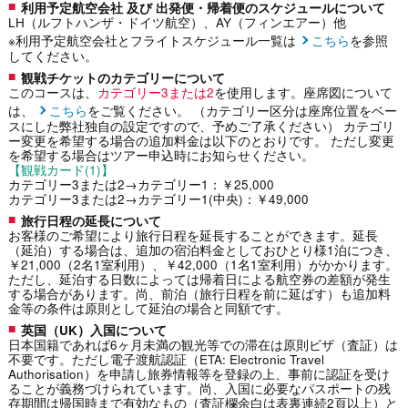
利用予定航空会社 及び 出発便・帰着便のスケジュールについて
LH（ルフトハンザ・ドイツ航空）、AY（フィンエアー）他
※利用予定航空会社とフライトスケジュール一覧は
こちら
を参照
してください。
観戦チケットのカテゴリーについて
このコースは、
カテゴリー3または2
を使用します。座席図について
は、
こちら
をご覧ください。 （カテゴリー区分は座席位置をベー
スにした弊社独自の設定ですので、予めご了承ください） カテゴリ
ー変更を希望する場合の追加料金は以下のとおりです。 ただし変更
を希望する場合はツアー申込時にお知らせください。
【観戦カード(1)】
カテゴリー3または2→カテゴリー1：￥25,000
カテゴリー3または2→カテゴリー1(中央)：￥49,000
旅行日程の延長について
お客様のご希望により旅行日程を延長することができます。延長
（延泊）する場合は、追加の宿泊料金としておひとり様1泊につき、
￥21,000（2名1室利用）、￥42,000（1名1室利用）がかかります。
ただし、延泊する日数によっては帰着日による航空券の差額が発生
する場合があります。尚、前泊（旅行日程を前に延ばす）も追加料
金等の条件は原則として延泊の場合と同額です。
英国（UK）入国について
日本国籍であれば6ヶ月未満の観光等での滞在は原則ビザ（査証）は
不要です。ただし電子渡航認証（ETA: Electronic Travel
Authorisation）を申請し旅券情報等を登録の上、事前に認証を受け
ることが義務づけられています。尚、入国に必要なパスポートの残
存期間は帰国時まで有効なもの（査証欄余白は表裏連続2頁以上）と