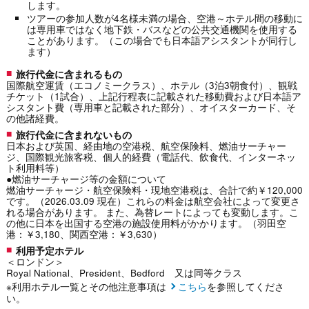
します。
ツアーの参加人数が4名様未満の場合、空港～ホテル間の移動に
は専用車ではなく地下鉄・バスなどの公共交通機関を使用する
ことがあります。（この場合でも日本語アシスタントが同行し
ます）
旅行代金に含まれるもの
国際航空運賃（エコノミークラス）、ホテル（3泊3朝食付）、観戦
チケット（1試合）、上記行程表に記載された移動費および日本語ア
シスタント費（専用車と記載された部分）、オイスターカード、そ
の他諸経費。
旅行代金に含まれないもの
日本および英国、経由地の空港税、航空保険料、燃油サーチャー
ジ、国際観光旅客税、個人的経費（電話代、飲食代、インターネッ
ト利用料等）
●燃油サーチャージ等の金額について
燃油サーチャージ・航空保険料・現地空港税は、合計で約￥120,000
です。（2026.03.09 現在）これらの料金は航空会社によって変更さ
れる場合があります。 また、為替レートによっても変動します。こ
の他に日本を出国する空港の施設使用料がかかります。（羽田空
港：￥3,180、関西空港：￥3,630）
利用予定ホテル
＜ロンドン＞
Royal National、President、Bedford 又は同等クラス
※利用ホテル一覧とその他注意事項は
こちら
を参照してくださ
い。