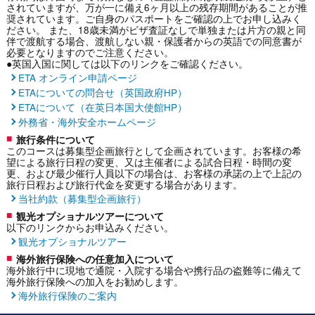
されていますが、万が一に備え6ヶ月以上の残存期間があることが推
奨されています。ご自身のパスポートをご確認の上でお申し込みく
ださい。 また、18歳未満がビザ査証なしで単独または片方の親と同
伴で渡航する場合、渡航しない親・保護者からの英語での同意書が
必要となりますのでご注意ください。
●英国入国に関しては以下のリンクをご確認ください。
ETA オンライン申請ページ
ETAについての問合せ（英国政府HP）
ETAについて（在英日本国大使館HP）
外務省・海外安全ホームページ
旅行条件について
このコースは募集型企画旅行として企画されています。お客様の希
望による旅行日程の変更、又は主催者による試合日程・時間の変
更、および最少催行人員以下の場合は、お客様の承諾の上で上記の
旅行日程および旅行代金を変更する場合があります。
当社約款（募集型企画旅行）
観光オプショナルツアーについて
以下のリンクからお申込みください。
観光オプショナルツアー
海外旅行保険への任意加入について
海外旅行中に現地で通院・入院する場合や携行品の盗難等に備えて
海外旅行保険への加入をお勧めします。
海外旅行保険のご案内