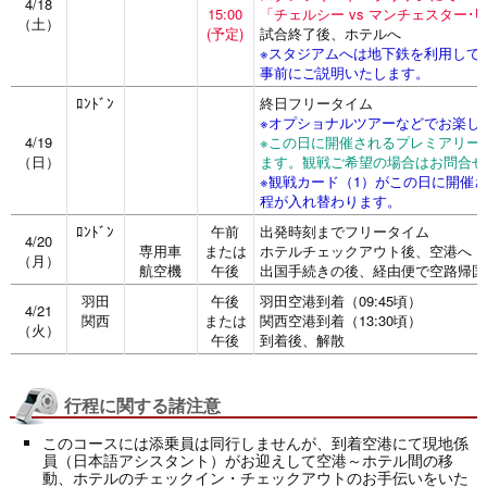
4/18
15:00
「チェルシー vs マンチェスター･
（土）
(予定)
試合終了後、ホテルへ
※スタジアムへは地下鉄を利用して
事前にご説明いたします。
ﾛﾝﾄﾞﾝ
終日フリータイム
※オプショナルツアーなどでお楽し
4/19
※この日に開催されるプレミアリー
（日）
ます。観戦ご希望の場合はお問合せ
※観戦カード（1）がこの日に開催さ
程が入れ替わります。
ﾛﾝﾄﾞﾝ
午前
出発時刻までフリータイム
4/20
専用車
または
ホテルチェックアウト後、空港へ
（月）
航空機
午後
出国手続きの後、経由便で空路帰国
羽田
午後
羽田空港到着（09:45頃）
4/21
関西
または
関西空港到着（13:30頃）
（火）
午後
到着後、解散
行程に関する諸注意
このコースには添乗員は同行しませんが、到着空港にて現地係
員（日本語アシスタント）がお迎えして空港～ホテル間の移
動、ホテルのチェックイン・チェックアウトのお手伝いをいた