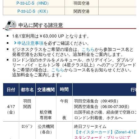
P-33-LC-S（HND）
羽田空港
P-33-LC-S（KIX）
関西空港
申込に関する諸注意
1名1室利用は￥63,000 UP となります。
申込注意事項
を必ずご確認ください。
ビジネスクラスをご希望の場合は、
こちら
から参加コース名と
発着空港をお知らせください。追加料金をご案内します。
ロンドン泊のホテルをメルキュール、ホリデイイン、ダブルツ
リー・バイ・ヒルトン等（4星クラス以上）へのアップグレード
をご希望の場合は、
こちら
からコース名をお知らせください。
追加料金をご案内します。
日付
都市名
交通機関
行
時間
羽田
午前
羽田空港集合（09:45頃）
4/17
関西
関西空港集合（06:00-07:30頃）
（金）
航空機
出国手続きの後、経由便で空路ロン
専用車
夜
ロンドン到着後、ホテルへ
ﾛﾝﾄﾞﾝ
公共機関
終日フリータイム
（各自）
【オイスターカード】(Zone1-4/1
スタンフォード・ブリッジにて