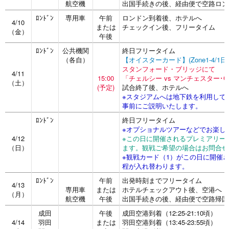
航空機
出国手続きの後、経由便で空路ロン
ﾛﾝﾄﾞﾝ
専用車
午前
ロンドン到着後、ホテルへ
4/10
または
チェックイン後、フリータイム
（金）
午後
ﾛﾝﾄﾞﾝ
公共機関
終日フリータイム
（各自）
【オイスターカード】(Zone1-4/1
スタンフォード・ブリッジにて
4/11
15:00
「チェルシー vs マンチェスター･
（土）
(予定)
試合終了後、ホテルへ
※スタジアムへは地下鉄を利用して
事前にご説明いたします。
ﾛﾝﾄﾞﾝ
終日フリータイム
※オプショナルツアーなどでお楽し
4/12
※この日に開催されるプレミアリー
（日）
ます。観戦ご希望の場合はお問合せ
※観戦カード（1）がこの日に開催さ
程が入れ替わります。
ﾛﾝﾄﾞﾝ
午前
出発時刻までフリータイム
4/13
専用車
または
ホテルチェックアウト後、空港へ
（月）
航空機
午後
出国手続きの後、経由便で空路帰国
成田
午後
成田空港到着（12:25-21:10頃）
4/14
羽田
または
羽田空港到着（13:45-23:55頃）