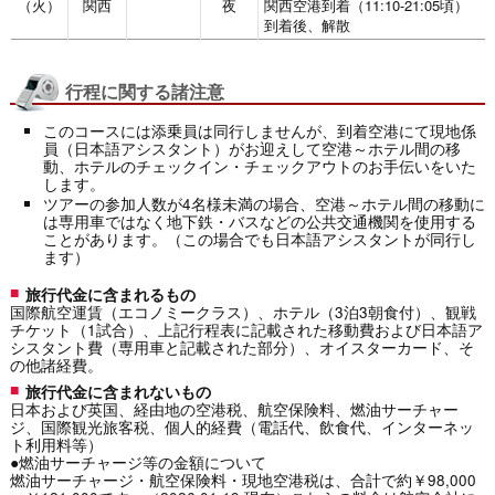
（火）
関西
夜
関西空港到着（11:10-21:05頃）
到着後、解散
行程に関する諸注意
このコースには添乗員は同行しませんが、到着空港にて現地係
員（日本語アシスタント）がお迎えして空港～ホテル間の移
動、ホテルのチェックイン・チェックアウトのお手伝いをいた
します。
ツアーの参加人数が4名様未満の場合、空港～ホテル間の移動に
は専用車ではなく地下鉄・バスなどの公共交通機関を使用する
ことがあります。（この場合でも日本語アシスタントが同行し
ます）
旅行代金に含まれるもの
国際航空運賃（エコノミークラス）、ホテル（3泊3朝食付）、観戦
チケット（1試合）、上記行程表に記載された移動費および日本語ア
シスタント費（専用車と記載された部分）、オイスターカード、そ
の他諸経費。
旅行代金に含まれないもの
日本および英国、経由地の空港税、航空保険料、燃油サーチャー
ジ、国際観光旅客税、個人的経費（電話代、飲食代、インターネッ
ト利用料等）
●燃油サーチャージ等の金額について
燃油サーチャージ・航空保険料・現地空港税は、合計で約￥98,000