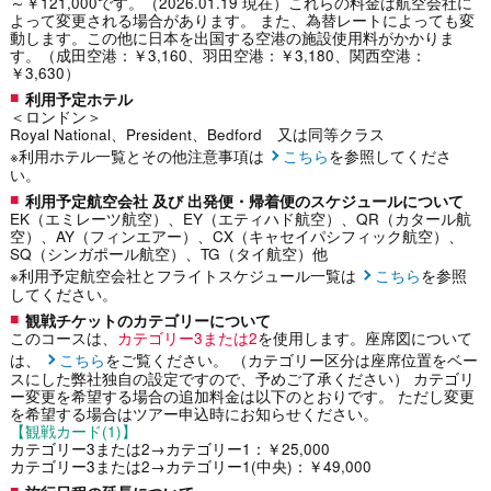
～￥121,000です。（2026.01.19 現在）これらの料金は航空会社に
よって変更される場合があります。 また、為替レートによっても変
動します。この他に日本を出国する空港の施設使用料がかかりま
す。（成田空港：￥3,160、羽田空港：￥3,180、関西空港：
￥3,630）
利用予定ホテル
＜ロンドン＞
Royal National、President、Bedford 又は同等クラス
※利用ホテル一覧とその他注意事項は
こちら
を参照してくださ
い。
利用予定航空会社 及び 出発便・帰着便のスケジュールについて
EK（エミレーツ航空）、EY（エティハド航空）、QR（カタール航
空）、AY（フィンエアー）、CX（キャセイパシフィック航空）、
SQ（シンガポール航空）、TG（タイ航空）他
※利用予定航空会社とフライトスケジュール一覧は
こちら
を参照
してください。
観戦チケットのカテゴリーについて
このコースは、
カテゴリー3または2
を使用します。座席図について
は、
こちら
をご覧ください。 （カテゴリー区分は座席位置をベー
スにした弊社独自の設定ですので、予めご了承ください） カテゴリ
ー変更を希望する場合の追加料金は以下のとおりです。 ただし変更
を希望する場合はツアー申込時にお知らせください。
【観戦カード(1)】
カテゴリー3または2→カテゴリー1：￥25,000
カテゴリー3または2→カテゴリー1(中央)：￥49,000