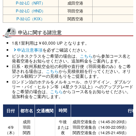
P-32-LC（NRT）
成田空港
P-32-LC（HND）
羽田空港
P-32-LC（KIX）
関西空港
申込に関する諸注意
1名1室利用は￥60,000 UP となります。
申込注意事項
を必ずご確認ください。
ビジネスクラスをご希望の場合は、
こちら
から参加コース名と
発着空港をお知らせください。追加料金をご案内します。
日系・欧州系航空会社の利用や直行便（羽田発着のみ）をご希
望される場合は、
こちら
から見積依頼を行ってください。オリ
ジナル観戦ツアーの見積もりをご提案します。
ロンドン泊のホテルをメルキュール、ホリデイイン、ダブルツ
リー・バイ・ヒルトン等（4星クラス以上）へのアップグレード
をご希望の場合は、
こちら
からコース名をお知らせください。
追加料金をご案内します。
日付
都市名
交通機関
行
時間
成田
午後
成田空港集合（14:45-20:20頃）
4/9
羽田
または
羽田空港集合（14:00-22:05頃）
（木）
関西
夜
関西空港集合（14:25-21:45頃）