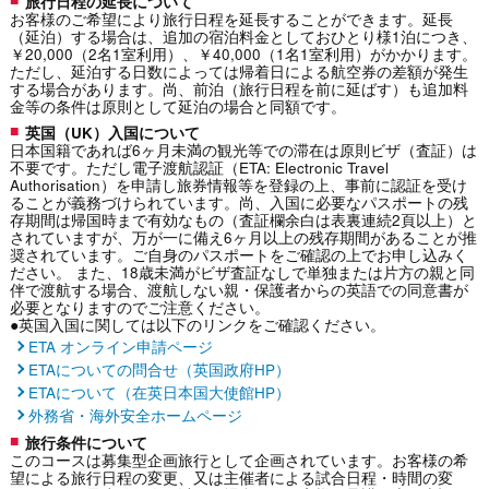
旅行日程の延長について
お客様のご希望により旅行日程を延長することができます。延長
（延泊）する場合は、追加の宿泊料金としておひとり様1泊につき、
￥20,000（2名1室利用）、￥40,000（1名1室利用）がかかります。
ただし、延泊する日数によっては帰着日による航空券の差額が発生
する場合があります。尚、前泊（旅行日程を前に延ばす）も追加料
金等の条件は原則として延泊の場合と同額です。
英国（UK）入国について
日本国籍であれば6ヶ月未満の観光等での滞在は原則ビザ（査証）は
不要です。ただし電子渡航認証（ETA: Electronic Travel
Authorisation）を申請し旅券情報等を登録の上、事前に認証を受け
ることが義務づけられています。尚、入国に必要なパスポートの残
存期間は帰国時まで有効なもの（査証欄余白は表裏連続2頁以上）と
されていますが、万が一に備え6ヶ月以上の残存期間があることが推
奨されています。ご自身のパスポートをご確認の上でお申し込みく
ださい。 また、18歳未満がビザ査証なしで単独または片方の親と同
伴で渡航する場合、渡航しない親・保護者からの英語での同意書が
必要となりますのでご注意ください。
●英国入国に関しては以下のリンクをご確認ください。
ETA オンライン申請ページ
ETAについての問合せ（英国政府HP）
ETAについて（在英日本国大使館HP）
外務省・海外安全ホームページ
旅行条件について
このコースは募集型企画旅行として企画されています。お客様の希
望による旅行日程の変更、又は主催者による試合日程・時間の変