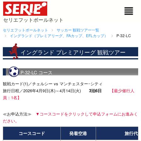
セリエフットボールネット
セリエフットボールネット
サッカー 観戦ツアー一覧
イングランド（プレミアリーグ、FAカップ、EFLカップ）
P-32-LC
イングランド プレミアリーグ 観戦ツアー
P-32-LC コース
観戦カード(1)／チェルシー vs マンチェスター･シティ
旅行日程／2026年4月9日(木)～4月14日(火)
3泊6日
【最少催行人
員：1名】
≪お申込方法≫
▼コースコードをクリックして申込フォームにお進みく
ださい。
コースコード
発着空港
旅行代