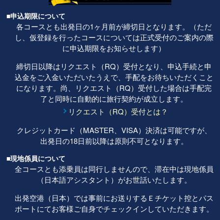
■申込期限について
各コースとも出発日の1ヶ月前が締切日となります。（ただ
し、仮登録を行ったコースについては正式受付のご案内の際
に申込期限をお知らせします）
締切日以降はリクエスト（RQ）受付となり、申込手続と申
込金をご入金いただいたうえで、手配をお待ちいただくこと
になります。尚、リクエスト（RQ）受付した場合は手配完
了と同時に自動的に旅行契約が成立します。
リクエスト（RQ）受付とは？
クレジットカード（MASTER、VISA）決済は可能ですが、
出発日の18日前以降は原則不可となります。
■現地係員について
全コースとも添乗員は同行しませんので、滞在中は現地係員
（日本語アシスタント）がお世話いたします。
出発空港（日本）では事前にお送りするＥチケット控とパス
ポートにてお客様ご自身でチェックインしていただきます。