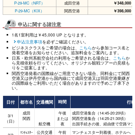
P-29-MC（NRT）
成田空港
￥348,000
P-29-MC（KIX）
関西空港
￥398,000
申込に関する諸注意
1名1室利用は￥45,000 UP となります。
申込注意事項
を必ずご確認ください。
ビジネスクラスをご希望の場合は、
こちら
から参加コース名と
発着空港をお知らせください。追加料金をご案内します。
日系・欧州系航空会社の利用をご希望される場合は、
こちら
か
ら見積依頼を行ってください。オリジナル観戦ツアーの見積も
りをご提案します。
関西空港発着の国際線がご用意できない場合、同料金にて関西
空港又は伊丹空港から国内線にて成田空港又は羽田空港乗継ぎ
の国際線をご利用いただく場合がありますので予めご了承下さ
い。
日付
都市名
交通機関
行
時間
成田
午後
成田空港集合（14:45-20:20頃）
3/1
関西
または
関西空港集合（14:25-21:30頃）
（日）
航空機
夜
出国手続きの後、経由便で空路マン
公共交通
午前
マンチェスター到着後、ホテルへ
ﾏﾝﾁｪｽﾀｰ
3/2