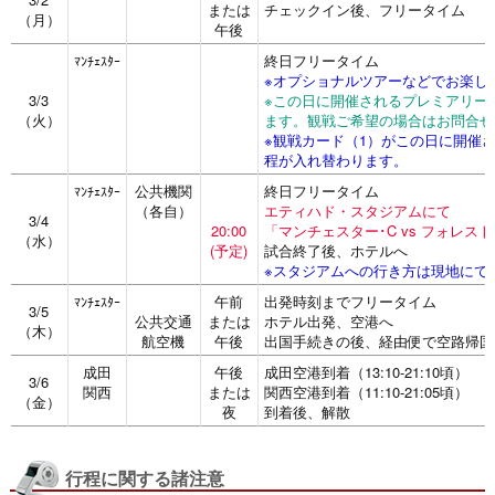
または
チェックイン後、フリータイム
（月）
午後
終日フリータイム
ﾏﾝﾁｪｽﾀｰ
※オプショナルツアーなどでお楽し
3/3
※この日に開催されるプレミアリー
（火）
ます。観戦ご希望の場合はお問合せ
※観戦カード（1）がこの日に開催さ
程が入れ替わります。
公共機関
終日フリータイム
ﾏﾝﾁｪｽﾀｰ
（各自）
エティハド・スタジアムにて
3/4
20:00
「マンチェスター･C vs フォレス
（水）
(予定)
試合終了後、ホテルへ
※スタジアムへの行き方は現地にて
午前
出発時刻までフリータイム
ﾏﾝﾁｪｽﾀｰ
3/5
公共交通
または
ホテル出発、空港へ
（木）
航空機
午後
出国手続きの後、経由便で空路帰国
成田
午後
成田空港到着（13:10-21:10頃）
3/6
関西
または
関西空港到着（11:10-21:05頃）
（金）
夜
到着後、解散
行程に関する諸注意