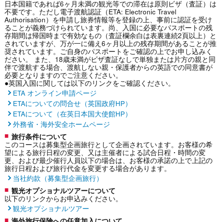
日本国籍であれば6ヶ月未満の観光等での滞在は原則ビザ（査証）は
不要です。ただし電子渡航認証（ETA: Electronic Travel
Authorisation）を申請し旅券情報等を登録の上、事前に認証を受け
ることが義務づけられています。尚、入国に必要なパスポートの残
存期間は帰国時まで有効なもの（査証欄余白は表裏連続2頁以上）と
されていますが、万が一に備え6ヶ月以上の残存期間があることが推
奨されています。ご自身のパスポートをご確認の上でお申し込みく
ださい。 また、18歳未満がビザ査証なしで単独または片方の親と同
伴で渡航する場合、渡航しない親・保護者からの英語での同意書が
必要となりますのでご注意ください。
●英国入国に関しては以下のリンクをご確認ください。
ETA オンライン申請ページ
ETAについての問合せ（英国政府HP）
ETAについて（在英日本国大使館HP）
外務省・海外安全ホームページ
旅行条件について
このコースは募集型企画旅行として企画されています。お客様の希
望による旅行日程の変更、又は主催者による試合日程・時間の変
更、および最少催行人員以下の場合は、お客様の承諾の上で上記の
旅行日程および旅行代金を変更する場合があります。
当社約款（募集型企画旅行）
観光オプショナルツアーについて
以下のリンクからお申込みください。
観光オプショナルツアー
海外旅行保険への任意加入について