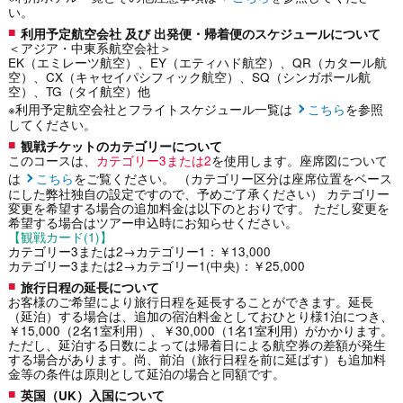
い。
利用予定航空会社 及び 出発便・帰着便のスケジュールについて
＜アジア・中東系航空会社＞
EK（エミレーツ航空）、EY（エティハド航空）、QR（カタール航
空）、CX（キャセイパシフィック航空）、SQ（シンガポール航
空）、TG（タイ航空）他
※利用予定航空会社とフライトスケジュール一覧は
こちら
を参照
してください。
観戦チケットのカテゴリーについて
このコースは、
カテゴリー3または2
を使用します。座席図について
は
こちら
をご覧ください。 （カテゴリー区分は座席位置をベース
にした弊社独自の設定ですので、予めご了承ください） カテゴリー
変更を希望する場合の追加料金は以下のとおりです。 ただし変更を
希望する場合はツアー申込時にお知らせください。
【観戦カード(1)】
カテゴリー3または2→カテゴリー1：￥13,000
カテゴリー3または2→カテゴリー1(中央)：￥25,000
旅行日程の延長について
お客様のご希望により旅行日程を延長することができます。延長
（延泊）する場合は、追加の宿泊料金としておひとり様1泊につき、
￥15,000（2名1室利用）、￥30,000（1名1室利用）がかかります。
ただし、延泊する日数によっては帰着日による航空券の差額が発生
する場合があります。尚、前泊（旅行日程を前に延ばす）も追加料
金等の条件は原則として延泊の場合と同額です。
英国（UK）入国について