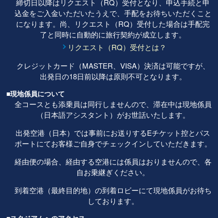
締切日以降はリクエスト（RQ）受付となり、申込手続と申
込金をご入金いただいたうえで、手配をお待ちいただくこと
になります。尚、リクエスト（RQ）受付した場合は手配完
了と同時に自動的に旅行契約が成立します。
リクエスト（RQ）受付とは？
クレジットカード（MASTER、VISA）決済は可能ですが、
出発日の18日前以降は原則不可となります。
■現地係員について
全コースとも添乗員は同行しませんので、滞在中は現地係員
（日本語アシスタント）がお世話いたします。
出発空港（日本）では事前にお送りするEチケット控とパス
ポートにてお客様ご自身でチェックインしていただきます。
経由便の場合、経由する空港には係員はおりませんので、各
自お乗継ぎください。
到着空港（最終目的地）の到着ロビーにて現地係員がお待ち
しております。