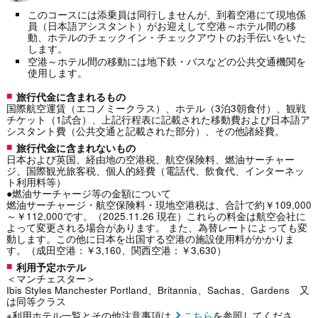
このコースには添乗員は同行しませんが、到着空港にて現地係
員（日本語アシスタント）がお迎えして空港～ホテル間の移
動、ホテルのチェックイン・チェックアウトのお手伝いをいた
します。
空港～ホテル間の移動には地下鉄・バスなどの公共交通機関を
使用します。
旅行代金に含まれるもの
国際航空運賃（エコノミークラス）、ホテル（3泊3朝食付）、観戦
チケット（1試合）、上記行程表に記載された移動費および日本語ア
シスタント費（公共交通と記載された部分）、その他諸経費。
旅行代金に含まれないもの
日本および英国、経由地の空港税、航空保険料、燃油サーチャー
ジ、国際観光旅客税、個人的経費（電話代、飲食代、インターネッ
ト利用料等）
●燃油サーチャージ等の金額について
燃油サーチャージ・航空保険料・現地空港税は、合計で約￥109,000
～￥112,000です。（2025.11.26 現在）これらの料金は航空会社に
よって変更される場合があります。 また、為替レートによっても変
動します。この他に日本を出国する空港の施設使用料がかかりま
す。（成田空港：￥3,160、関西空港：￥3,630）
利用予定ホテル
＜マンチェスター＞
Ibis Styles Manchester Portland、Britannia、Sachas、Gardens 又
は同等クラス
※利用ホテル一覧とその他注意事項は
こちら
を参照してくださ