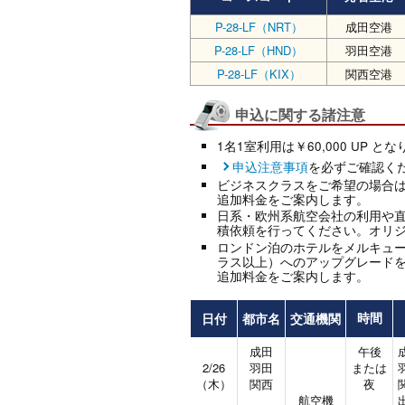
P-28-LF（NRT）
成田空港
P-28-LF（HND）
羽田空港
P-28-LF（KIX）
関西空港
申込に関する諸注意
1名1室利用は￥60,000 UP と
申込注意事項
を必ずご確認く
ビジネスクラスをご希望の場合
追加料金をご案内します。
日系・欧州系航空会社の利用や
積依頼を行ってください。オリ
ロンドン泊のホテルをメルキュー
ラス以上）へのアップグレード
追加料金をご案内します。
日付
都市名
交通機関
時間
成田
午後
2/26
羽田
または
（木）
関西
夜
航空機