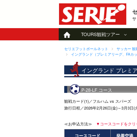
サ
TOURS
観戦ツアー
セリエフットボールネット
サッカー 
イングランド（プレミアリーグ、FAカッ
イングランド プレミ
P-28-LF コース
観戦カード(1)／フルハム vs スパーズ
旅行日程／2026年2月26日(金)～3月3
≪お申込方法≫
▼コースコードをクリ
コースコード
発着空港