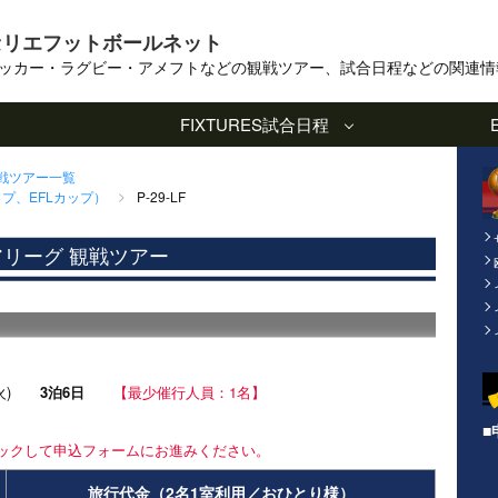
セリエフットボールネット
ッカー・ラグビー・アメフトなどの観戦ツアー、試合日程などの関連情
FIXTURES
試合日程
観戦ツアー一覧
プ、EFLカップ）
P-29-LF
アリーグ 観戦ツアー
日(火)
3泊6日
【最少催行人員：1名】
■
ックして申込フォームにお進みください。
旅行代金（2名1室利用／おひとり様）