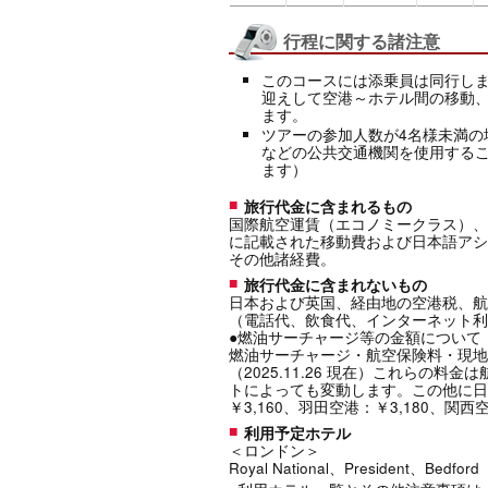
行程に関する諸注意
このコースには添乗員は同行し
迎えして空港～ホテル間の移動
ます。
ツアーの参加人数が4名様未満の
などの公共交通機関を使用する
ます）
旅行代金に含まれるもの
国際航空運賃（エコノミークラス）、
に記載された移動費および日本語アシ
その他諸経費。
旅行代金に含まれないもの
日本および英国、経由地の空港税、航
（電話代、飲食代、インターネット利
●燃油サーチャージ等の金額について
燃油サーチャージ・航空保険料・現地空港
（2025.11.26 現在）これらの
トによっても変動します。この他に日
￥3,160、羽田空港：￥3,180、関西空
利用予定ホテル
＜ロンドン＞
Royal National、President、Be