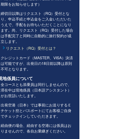
期限をお知らせします）
締切日以降はリクエスト（RQ）受付とな
り、申込手続と申込金をご入金いただいた
うえで、手配をお待ちいただくことになり
ます。尚、リクエスト（RQ）受付した場合
は手配完了と同時に自動的に旅行契約が成
立します。
リクエスト（RQ）受付とは？
クレジットカード（MASTER、VISA）決済
は可能ですが、出発日の18日前以降は原則
不可となります。
現地係員について
全コースとも添乗員は同行しませんので、
滞在中は現地係員（日本語アシスタント）
がお世話いたします。
出発空港（日本）では事前にお送りするＥ
チケット控とパスポートにてお客様ご自身
でチェックインしていただきます。
経由便の場合、経由する空港には係員はお
りませんので、各自お乗継ぎください。