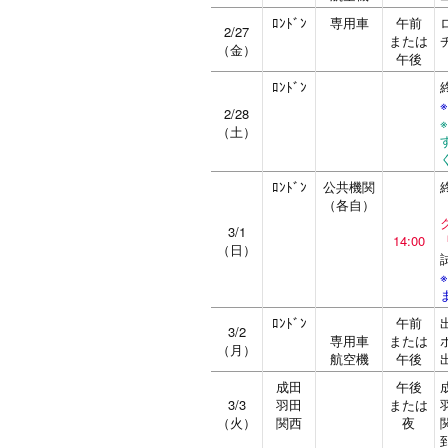
ﾛﾝﾄﾞﾝ
専用車
午前
2/27
または
（金）
午後
ﾛﾝﾄﾞﾝ
2/28
（土）
ﾛﾝﾄﾞﾝ
公共機関
（各自）
3/1
14:00
（日）
ﾛﾝﾄﾞﾝ
午前
3/2
専用車
または
（月）
航空機
午後
成田
午後
3/3
羽田
または
（火）
関西
夜