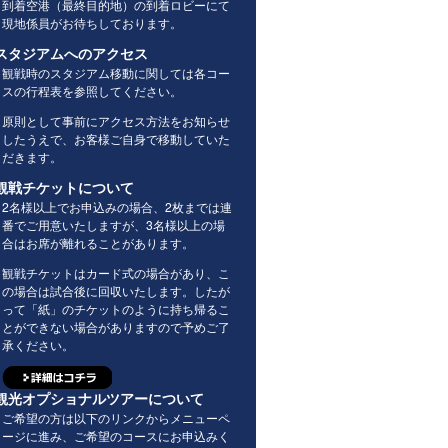
到着空港（最終目的地）の到着ロビーにて
現地係員がお待ちしております。
スタジアムへのアクセス
観戦時のスタジアム移動に関しては各コー
スの行程表を参照してください。
原則として事前にアクセス方法をお知らせ
したうえで、お客様ご自身で移動していた
だきます。
観戦チケットについて
2名様以上でお申込みの場合、2枚までは連
番でご用意いたしますが、3名様以上の場
合はお席が離れることがあります。
観戦チケットはカード式の場合があり、こ
の場合は試合後に回収いたします。したが
って「紙」のチケットのように持ち帰るこ
とができない場合がありますので予めご了
承ください。
観光オプショナルツアーについて
ご希望の方は以下のリンクからメニューペ
ージに進み、ご希望のコースにお申込みく