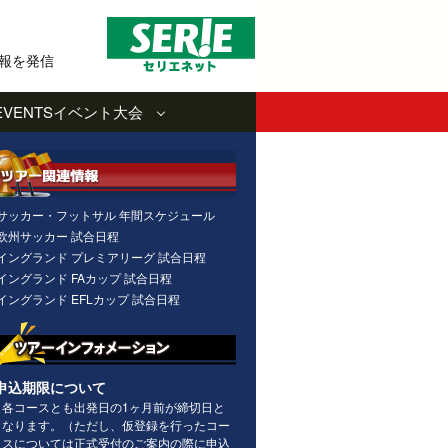
報を発信
EVENTS
イベント大会
サッカー・フットサル 年間スケジュール
欧州サッカー 試合日程
イングランド プレミアリーグ 試合日程
イングランド FAカップ 試合日程
イングランド EFLカップ 試合日程
申込期限について
各コースとも出発日の1ヶ月前が締切日と
なります。（ただし、仮登録を行ったコー
スについては正式受付のご案内の際に申込