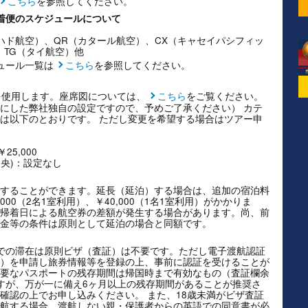
こちら
を参照してください。
帰着便のスケジュールについて
ィハド航空）、QR（カタール航空）、CX（キャセイパシフィッ
、TG（タイ航空）他
ュール一覧は
こちら
を参照してください。
を使用します。座席図については、
こちら
をご覧ください。
にした弊社独自の設定ですので、予めご了承ください） カテ
は以下のとおりです。 ただし変更を希望する場合はツアー申
5,000
中央)：設定なし
することができます。延長（延泊）する場合は、追加の宿泊料
00（2名1室利用）、￥40,000（1名1室利用）がかかりま
帰着日による航空券の差額が発生する場合があります。尚、前
金等の条件は原則として延泊の場合と同額です。
での滞在は原則ビザ（査証）は不要です。ただし電子渡航認証
Authorisation）を申請し旅券情報等を登録の上、事前に認証を受けることが
要なパスポートの残存期間は帰国時まで有効なもの（査証欄余
すが、万が一に備え6ヶ月以上の残存期間があることが推奨さ
確認の上でお申し込みください。 また、18歳未満がビザ査証
航する場合、渡航しない親・保護者からの英語での同意書が必