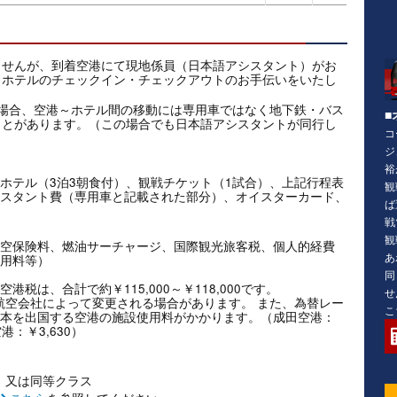
ませんが、到着空港にて現地係員（日本語アシスタント）がお
、ホテルのチェックイン・チェックアウトのお手伝いをいたし
場合、空港～ホテル間の移動には専用車ではなく地下鉄・バス
■
ことがあります。（この場合でも日本語アシスタントが同行し
コ
ジ
裕
ホテル（3泊3朝食付）、観戦チケット（1試合）、上記行程表
観
スタント費（専用車と記載された部分）、オイスターカード、
ば
戦
観
空保険料、燃油サーチャージ、国際観光旅客税、個人的経費
あ
用料等）
同
税は、合計で約￥115,000～￥118,000です。
せ
料金は航空会社によって変更される場合があります。 また、為替レー
こ
本を出国する空港の施設使用料がかかります。（成田空港：
港：￥3,630）
dford 又は同等クラス