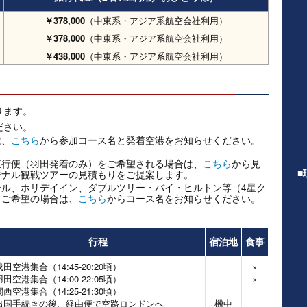
￥378,000
（中東系・アジア系航空会社利用）
￥378,000
（中東系・アジア系航空会社利用）
￥438,000
（中東系・アジア系航空会社利用）
なります。
ださい。
は、
こちら
から参加コース名と発着空港をお知らせください。
直行便（羽田発着のみ）をご希望される場合は、
こちら
から見
■
ジナル観戦ツアーの見積もりをご提案します。
ル、ホリデイイン、ダブルツリー・バイ・ヒルトン等（4星ク
をご希望の場合は、
こちら
からコース名をお知らせください。
行程
宿泊地
食事
成田空港集合（14:45-20:20頃）
×
羽田空港集合（14:00-22:05頃）
×
関西空港集合（14:25-21:30頃）
出国手続きの後、経由便で空路ロンドンへ
機中