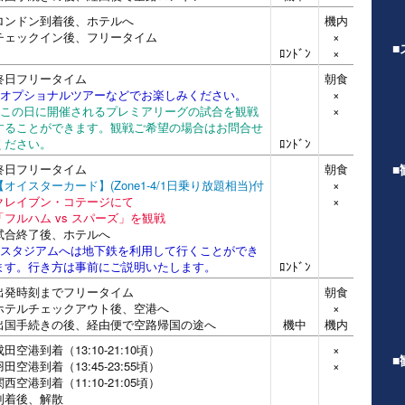
ロンドン到着後、ホテルへ
機内
チェックイン後、フリータイム
×
■
ﾛﾝﾄﾞﾝ
×
終日フリータイム
朝食
※オプショナルツアーなどでお楽しみください。
×
※この日に開催されるプレミアリーグの試合を観戦
×
することができます。観戦ご希望の場合はお問合せ
ください。
ﾛﾝﾄﾞﾝ
終日フリータイム
朝食
■
【オイスターカード】(Zone1-4/1日乗り放題相当)付
×
クレイブン・コテージにて
×
「フルハム vs スパーズ」を観戦
試合終了後、ホテルへ
※スタジアムへは地下鉄を利用して行くことができ
ます。行き方は事前にご説明いたします。
ﾛﾝﾄﾞﾝ
出発時刻までフリータイム
朝食
ホテルチェックアウト後、空港へ
×
出国手続きの後、経由便で空路帰国の途へ
機中
機内
成田空港到着（13:10-21:10頃）
×
■
羽田空港到着（13:45-23:55頃）
×
関西空港到着（11:10-21:05頃）
到着後、解散