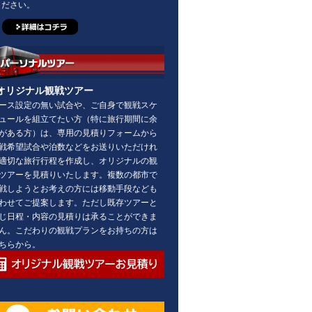
ださい。
オリジナル観戦ツアー
ース設定の無い試合や、ご自身で観戦スケ
ュールを組立てたい方（特に旅行期間に余
がある方）は、専用の見積りフォームから
戦希望試合や泊数などをお送りいただけれ
適切な旅行行程を作成し、オリジナルの観
ツアーを見積りいたします。複数の都市で
戦しようとお考えの方には移動手段なども
わせてご提案します。ただし既存ツアーと
じ日程・内容の見積りは承ることができま
ん。こだわりの観戦プランをお持ちの方は
ちらから。