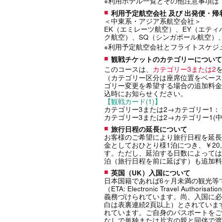
※利用ホテル一覧とその他注意事項は
利用予定航空会社 及び 出発便・
＜中東系・アジア系航空会社＞
EK（エミレーツ航空）、EY（エテ
ク航空）、SQ（シンガポール航空）
※利用予定航空会社とフライトスケジ
観戦チケットのカテゴリーについて
このコースは、
カテゴリー3または2
（カテゴリー区分は座席位置をベース
ゴリー変更を希望する場合の追加料金
込時にお知らせください。
【観戦カード(1)】
カテゴリー3または2→カテゴリー1：￥2
カテゴリー3または2→カテゴリー1(
旅行日程の延長について
お客様のご希望により旅行日程を延長
金としておひとり様1泊につき、￥20,0
す。ただし、延泊する日数によっては
泊（旅行日程を前に延ばす）も追加料
英国（UK）入国について
日本国籍であれば6ヶ月未満の観光等
（ETA: Electronic Travel 
義務づけられています。尚、入国に必
白は表裏連続2頁以上）とされていま
れています。ご自身のパスポートをご
なしで単独または片方の親と同伴で渡