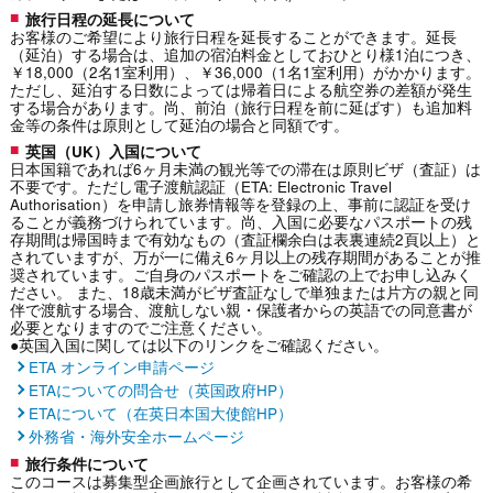
旅行日程の延長について
お客様のご希望により旅行日程を延長することができます。延長
（延泊）する場合は、追加の宿泊料金としておひとり様1泊につき、
￥18,000（2名1室利用）、￥36,000（1名1室利用）がかかります。
ただし、延泊する日数によっては帰着日による航空券の差額が発生
する場合があります。尚、前泊（旅行日程を前に延ばす）も追加料
金等の条件は原則として延泊の場合と同額です。
英国（UK）入国について
日本国籍であれば6ヶ月未満の観光等での滞在は原則ビザ（査証）は
不要です。ただし電子渡航認証（ETA: Electronic Travel
Authorisation）を申請し旅券情報等を登録の上、事前に認証を受け
ることが義務づけられています。尚、入国に必要なパスポートの残
存期間は帰国時まで有効なもの（査証欄余白は表裏連続2頁以上）と
されていますが、万が一に備え6ヶ月以上の残存期間があることが推
奨されています。ご自身のパスポートをご確認の上でお申し込みく
ださい。 また、18歳未満がビザ査証なしで単独または片方の親と同
伴で渡航する場合、渡航しない親・保護者からの英語での同意書が
必要となりますのでご注意ください。
●英国入国に関しては以下のリンクをご確認ください。
ETA オンライン申請ページ
ETAについての問合せ（英国政府HP）
ETAについて（在英日本国大使館HP）
外務省・海外安全ホームページ
旅行条件について
このコースは募集型企画旅行として企画されています。お客様の希