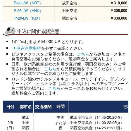
P-26-LW（NRT）
成田空港
￥318,000
（
P-26-LW（HND）
羽田空港
￥308,000
（
P-26-LW（KIX）
関西空港
￥338,000
（
申込に関する諸注意
1名1室利用は￥54,000 UP となります。
申込注意事項
を必ずご確認ください。
ビジネスクラスをご希望の場合は、
こちら
から参加コース名と
発着空港をお知らせください。追加料金をご案内します。
日系・欧州系航空会社の利用や直行便（羽田発着のみ）をご希
望される場合は、
こちら
から見積依頼を行ってください。オリ
ジナル観戦ツアーの見積もりをご提案します。
ロンドン泊のホテルをメルキュール、ホリデイイン、ダブルツ
リー・バイ・ヒルトン等（4星クラス以上）へのアップグレード
をご希望の場合は、
こちら
からコース名をお知らせください。
追加料金をご案内します。
日付
都市名
交通機関
行
時間
成田
午後
成田空港集合（14:45-20:20頃）
2/8
羽田
または
羽田空港集合（14:00-22:05頃）
（日）
関西
夜
関西空港集合（14:25-21:30頃）