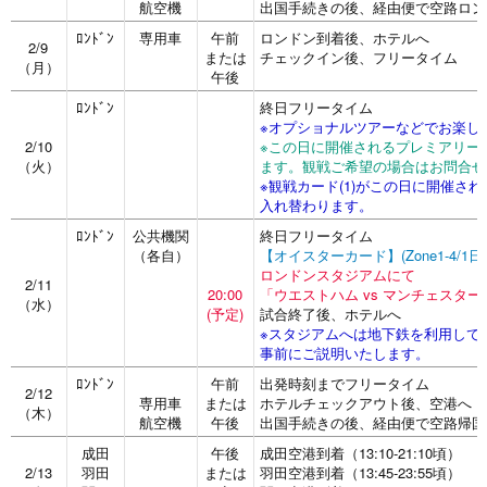
航空機
出国手続きの後、経由便で空路ロン
ﾛﾝﾄﾞﾝ
専用車
午前
ロンドン到着後、ホテルへ
2/9
または
チェックイン後、フリータイム
（月）
午後
ﾛﾝﾄﾞﾝ
終日フリータイム
※オプショナルツアーなどでお楽し
2/10
※この日に開催されるプレミアリー
（火）
ます。観戦ご希望の場合はお問合せ
※観戦カード(1)がこの日に開催さ
入れ替わります。
ﾛﾝﾄﾞﾝ
公共機関
終日フリータイム
（各自）
【オイスターカード】(Zone1-4/1
ロンドンスタジアムにて
2/11
20:00
「ウエストハム vs マンチェスター
（水）
(予定)
試合終了後、ホテルへ
※スタジアムへは地下鉄を利用して
事前にご説明いたします。
ﾛﾝﾄﾞﾝ
午前
出発時刻までフリータイム
2/12
専用車
または
ホテルチェックアウト後、空港へ
（木）
航空機
午後
出国手続きの後、経由便で空路帰国
成田
午後
成田空港到着（13:10-21:10頃）
2/13
羽田
または
羽田空港到着（13:45-23:55頃）