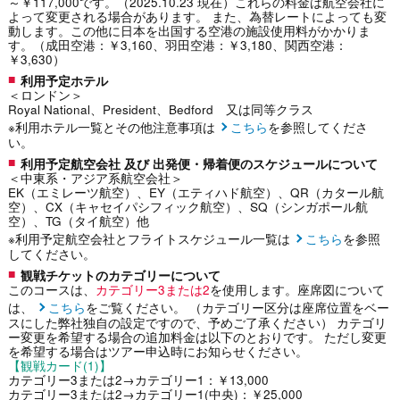
～￥117,000です。（2025.10.23 現在）これらの料金は航空会社に
よって変更される場合があります。 また、為替レートによっても変
動します。この他に日本を出国する空港の施設使用料がかかりま
す。（成田空港：￥3,160、羽田空港：￥3,180、関西空港：
￥3,630）
利用予定ホテル
＜ロンドン＞
Royal National、President、Bedford 又は同等クラス
※利用ホテル一覧とその他注意事項は
こちら
を参照してくださ
い。
利用予定航空会社 及び 出発便・帰着便のスケジュールについて
＜中東系・アジア系航空会社＞
EK（エミレーツ航空）、EY（エティハド航空）、QR（カタール航
空）、CX（キャセイパシフィック航空）、SQ（シンガポール航
空）、TG（タイ航空）他
※利用予定航空会社とフライトスケジュール一覧は
こちら
を参照
してください。
観戦チケットのカテゴリーについて
このコースは、
カテゴリー3または2
を使用します。座席図について
は、
こちら
をご覧ください。 （カテゴリー区分は座席位置をベー
スにした弊社独自の設定ですので、予めご了承ください） カテゴリ
ー変更を希望する場合の追加料金は以下のとおりです。 ただし変更
を希望する場合はツアー申込時にお知らせください。
【観戦カード(1)】
カテゴリー3または2→カテゴリー1：￥13,000
カテゴリー3または2→カテゴリー1(中央)：￥25,000