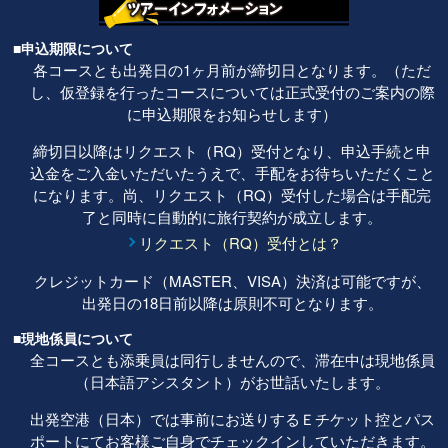
■申込期限について
各コースとも出発日の1ヶ月前が締切日となります。（ただ
し、仮登録を行ったコースについては正式受付のご案内の際
に申込期限をお知らせします）
締切日以降はリクエスト（RQ）受付となり、申込手続と申
込金をご入金いただいたうえで、手配をお待ちいただくこと
になります。尚、リクエスト（RQ）受付した場合は手配完
了と同時に自動的に旅行契約が成立します。
リクエスト（RQ）受付とは？
クレジットカード（MASTER、VISA）決済は可能ですが、
出発日の18日前以降は原則不可となります。
■現地係員について
全コースとも添乗員は同行しませんので、滞在中は現地係員
（日本語アシスタント）がお世話いたします。
出発空港（日本）では事前にお送りするＥチケット控とパス
ポートにてお客様ご自身でチェックインしていただきます。