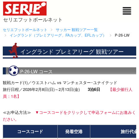
セリエフットボールネット
セリエフットボールネット
サッカー 観戦ツアー一覧
イングランド（プレミアリーグ、FAカップ、EFLカップ）
P-26-LW
イングランド プレミアリーグ 観戦ツアー
P-26-LW コース
観戦カード(1)／ウエストハム vs マンチェスター･ユナイテッド
旅行日程／2026年2月8日(日)～2月13日(金)
3泊6日
【最少催行人
員：1名】
≪お申込方法≫
▼コースコードをクリックして申込フォームにお進みく
ださい。
コースコード
発着空港
旅行代金