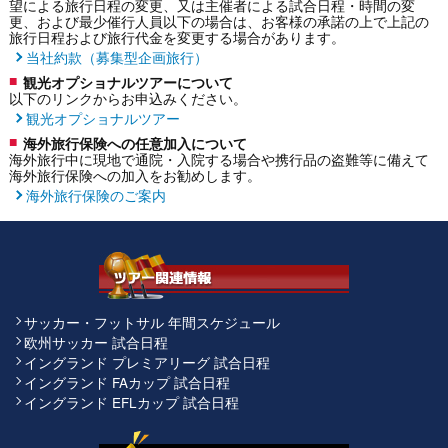
望による旅行日程の変更、又は主催者による試合日程・時間の変
更、および最少催行人員以下の場合は、お客様の承諾の上で上記の
旅行日程および旅行代金を変更する場合があります。
当社約款（募集型企画旅行）
観光オプショナルツアーについて
以下のリンクからお申込みください。
観光オプショナルツアー
海外旅行保険への任意加入について
海外旅行中に現地で通院・入院する場合や携行品の盗難等に備えて
海外旅行保険への加入をお勧めします。
海外旅行保険のご案内
サッカー・フットサル 年間スケジュール
欧州サッカー 試合日程
イングランド プレミアリーグ 試合日程
イングランド FAカップ 試合日程
イングランド EFLカップ 試合日程