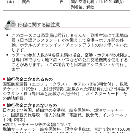
（金）
関西
夜
関西空港到着（11:10-21:05頃）
到着後、解散
行程に関する諸注意
このコースには添乗員は同行しませんが、到着空港にて現地係
員（日本語アシスタント）がお迎えして空港～ホテル間の移
動、ホテルのチェックイン・チェックアウトのお手伝いをいた
します。
ツアーの参加人数が4名様未満の場合、空港～ホテル間の移動に
は専用車ではなく地下鉄・バスなどの公共交通機関を使用する
ことがあります。（この場合でも日本語アシスタントが同行し
ます）
旅行代金に含まれるもの
国際航空運賃（エコノミークラス）、ホテル（3泊3朝食付）、観戦
チケット（1試合）、上記行程表に記載された移動費および日本語ア
シスタント費（専用車と記載された部分）、オイスターカード、そ
の他諸経費。
旅行代金に含まれないもの
日本および英国、経由地の空港税、航空保険料、燃油サーチャー
ジ、国際観光旅客税、個人的経費（電話代、飲食代、インターネッ
ト利用料等）
●燃油サーチャージ等の金額について
燃油サーチャージ・航空保険料・現地空港税は、合計で約￥115,000