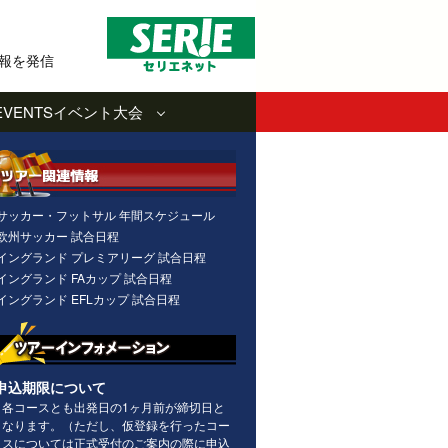
報を発信
EVENTS
イベント大会
サッカー・フットサル 年間スケジュール
欧州サッカー 試合日程
イングランド プレミアリーグ 試合日程
イングランド FAカップ 試合日程
イングランド EFLカップ 試合日程
申込期限について
各コースとも出発日の1ヶ月前が締切日と
なります。（ただし、仮登録を行ったコー
スについては正式受付のご案内の際に申込