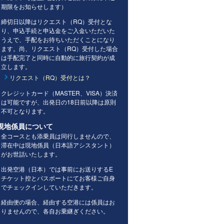
期限をお知らせします）
締切日以降はリクエスト（RQ）受付とな
り、申込手続と申込金をご入金いただいた
うえで、手配をお待ちいただくことになり
ます。尚、リクエスト（RQ）受付した場合
は手配完了と同時に自動的に旅行契約が成
立します。
リクエスト（RQ）受付とは？
クレジットカード（MASTER、VISA）決済
は可能ですが、出発日の18日前以降は原則
不可となります。
現地係員について
全コースとも添乗員は同行しませんので、
滞在中は現地係員（日本語アシスタント）
がお世話いたします。
出発空港（日本）では事前にお送りするE
チケット控とパスポートにてお客様ご自身
でチェックインしていただきます。
経由便の場合、経由する空港には係員はお
りませんので、各自お乗継ぎください。