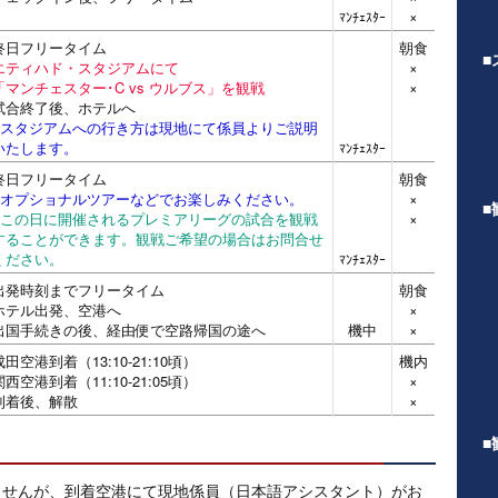
×
ﾏﾝﾁｪｽﾀｰ
終日フリータイム
朝食
■
エティハド・スタジアムにて
×
「マンチェスター･C vs ウルブス」を観戦
×
試合終了後、ホテルへ
※スタジアムへの行き方は現地にて係員よりご説明
いたします。
ﾏﾝﾁｪｽﾀｰ
終日フリータイム
朝食
※オプショナルツアーなどでお楽しみください。
×
■
※この日に開催されるプレミアリーグの試合を観戦
×
することができます。観戦ご希望の場合はお問合せ
ください。
ﾏﾝﾁｪｽﾀｰ
出発時刻までフリータイム
朝食
ホテル出発、空港へ
×
出国手続きの後、経由便で空路帰国の途へ
機中
×
成田空港到着（13:10-21:10頃）
機内
関西空港到着（11:10-21:05頃）
×
到着後、解散
×
■
ませんが、到着空港にて現地係員（日本語アシスタント）がお