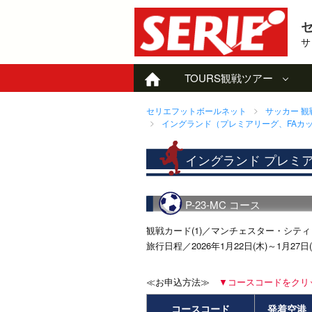
サ
TOURS
観戦ツアー
セリエフットボールネット
サッカー 
イングランド（プレミアリーグ、FAカッ
イングランド プレミ
P-23-MC コース
観戦カード(1)／マンチェスター・シティ 
旅行日程／2026年1月22日(木)～1月2
≪お申込方法≫
▼コースコードをクリ
コースコード
発着空港