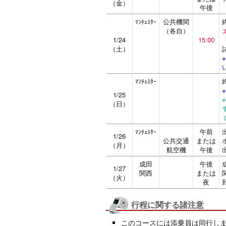
（金）
午後
公共機関
ﾏﾝﾁｪｽﾀｰ
（各自）
1/24
15:00
（土）
ﾏﾝﾁｪｽﾀｰ
1/25
（日）
午前
ﾏﾝﾁｪｽﾀｰ
1/26
公共交通
または
（月）
航空機
午後
成田
午後
1/27
関西
または
（火）
夜
行程に関する諸注意
このコースには添乗員は同行し