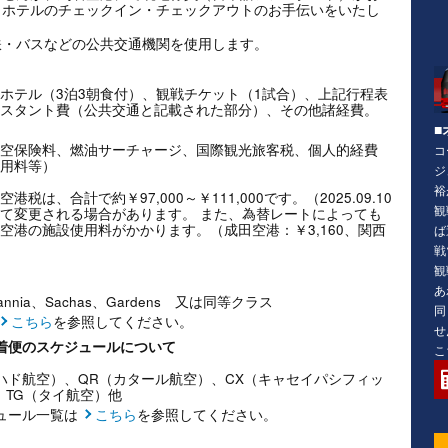
、ホテルのチェックイン・チェックアウトのお手伝いをいたし
鉄・バスなどの公共交通機関を使用します。
ホテル（3泊3朝食付）、観戦チケット（1試合）、上記行程表
スタント費（公共交通と記載された部分）、その他諸経費。
■
空保険料、燃油サーチャージ、国際観光旅客税、個人的経費
コ
用料等）
ジ
裕
、合計で約￥97,000～￥111,000です。（2025.09.10
観
て変更される場合があります。 また、為替レートによっても
空港の施設使用料がかかります。（成田空港：￥3,160、関西
ば
戦
観
あ
nd、Britannia、Sachas、Gardens 又は同等クラス
同
こちら
を参照してください。
せ
帰着便のスケジュールについて
こ
ィハド航空）、QR（カタール航空）、CX（キャセイパシフィッ
、TG（タイ航空）他
ュール一覧は
こちら
を参照してください。