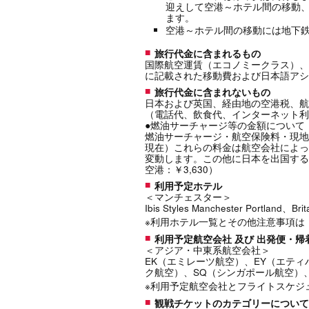
迎えして空港～ホテル間の移動
ます。
空港～ホテル間の移動には地下
旅行代金に含まれるもの
国際航空運賃（エコノミークラス）、
に記載された移動費および日本語アシ
旅行代金に含まれないもの
日本および英国、経由地の空港税、航
（電話代、飲食代、インターネット利
●燃油サーチャージ等の金額について
燃油サーチャージ・航空保険料・現地空港税は
現在）これらの料金は航空会社によっ
変動します。この他に日本を出国する
空港：￥3,630）
利用予定ホテル
＜マンチェスター＞
Ibis Styles Manchester Portla
※利用ホテル一覧とその他注意事項は
利用予定航空会社 及び 出発便・
＜アジア・中東系航空会社＞
EK（エミレーツ航空）、EY（エテ
ク航空）、SQ（シンガポール航空）
※利用予定航空会社とフライトスケジ
観戦チケットのカテゴリーについて