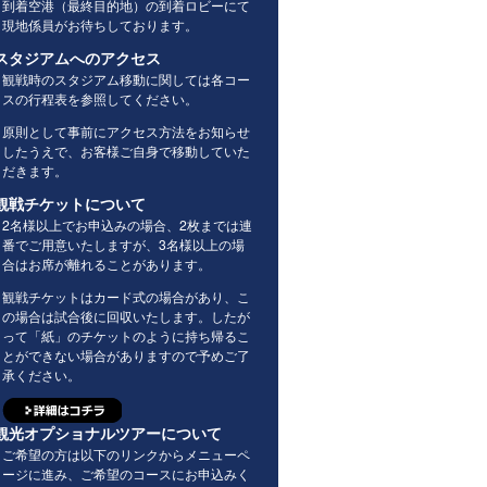
到着空港（最終目的地）の到着ロビーにて
現地係員がお待ちしております。
スタジアムへのアクセス
観戦時のスタジアム移動に関しては各コー
スの行程表を参照してください。
原則として事前にアクセス方法をお知らせ
したうえで、お客様ご自身で移動していた
だきます。
観戦チケットについて
2名様以上でお申込みの場合、2枚までは連
番でご用意いたしますが、3名様以上の場
合はお席が離れることがあります。
観戦チケットはカード式の場合があり、こ
の場合は試合後に回収いたします。したが
って「紙」のチケットのように持ち帰るこ
とができない場合がありますので予めご了
承ください。
観光オプショナルツアーについて
ご希望の方は以下のリンクからメニューペ
ージに進み、ご希望のコースにお申込みく