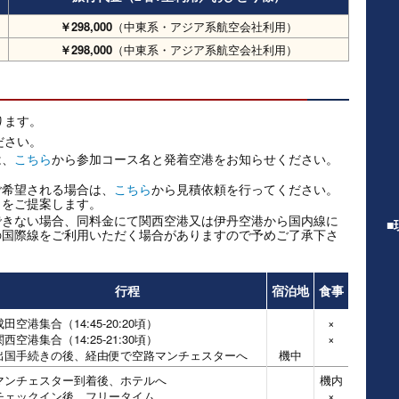
￥298,000
（中東系・アジア系航空会社利用）
￥298,000
（中東系・アジア系航空会社利用）
なります。
ださい。
は、
こちら
から参加コース名と発着空港をお知らせください。
ご希望される場合は、
こちら
から見積依頼を行ってください。
りをご提案します。
できない場合、同料金にて関西空港又は伊丹空港から国内線に
■
の国際線をご利用いただく場合がありますので予めご了承下さ
行程
宿泊地
食事
成田空港集合（14:45-20:20頃）
×
関西空港集合（14:25-21:30頃）
×
出国手続きの後、経由便で空路マンチェスターへ
機中
マンチェスター到着後、ホテルへ
機内
チェックイン後、フリータイム
×