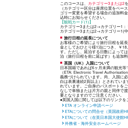
このコースは、
カテゴリー3または2
（カテゴリー区分は座席位置をベース
ゴリー変更を希望する場合の追加料金
込時にお知らせください。
【観戦カード(1)】
カテゴリー3または2→カテゴリー1：￥1
カテゴリー3または2→カテゴリー1(中央
旅行日程の延長について
お客様のご希望により旅行日程を延長
金としておひとり様1泊につき、￥18,0
す。ただし、延泊する日数によっては
泊（旅行日程を前に延ばす）も追加料
英国（UK）入国について
日本国籍であれば6ヶ月未満の観光等
（ETA: Electronic Travel 
義務づけられています。尚、入国に必
白は表裏連続2頁以上）とされていま
れています。ご自身のパスポートをご
なしで単独または片方の親と同伴で渡
要となりますのでご注意ください。
●英国入国に関しては以下のリンクを
ETA オンライン申請ページ
ETAについての問合せ（英国政府H
ETAについて（在英日本国大使館H
外務省・海外安全ホームページ