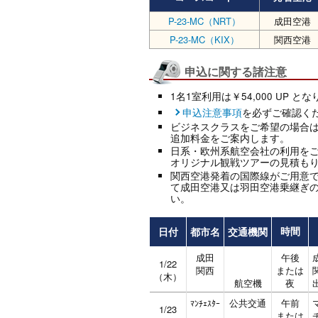
P-23-MC（NRT）
成田空港
P-23-MC（KIX）
関西空港
申込に関する諸注意
1名1室利用は￥54,000 UP と
申込注意事項
を必ずご確認く
ビジネスクラスをご希望の場合
追加料金をご案内します。
日系・欧州系航空会社の利用を
オリジナル観戦ツアーの見積も
関西空港発着の国際線がご用意
て成田空港又は羽田空港乗継ぎ
い。
日付
都市名
交通機関
時間
成田
午後
1/22
関西
または
（木）
航空機
夜
公共交通
午前
ﾏﾝﾁｪｽﾀｰ
1/23
または