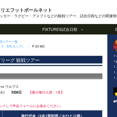
セリエフットボールネット
ッカー・ラグビー・アメフトなどの観戦ツアー、試合日程などの関連情
FIXTURES
試合日程
観戦ツアー一覧
プ、EFLカップ）
P-23-MC
アリーグ 観戦ツアー
vs ウルブス
7日(火)
3泊6日
【最少催行人員：1名】
■
ックして申込フォームにお進みください。
旅行代金（2名1室利用／おひとり様）