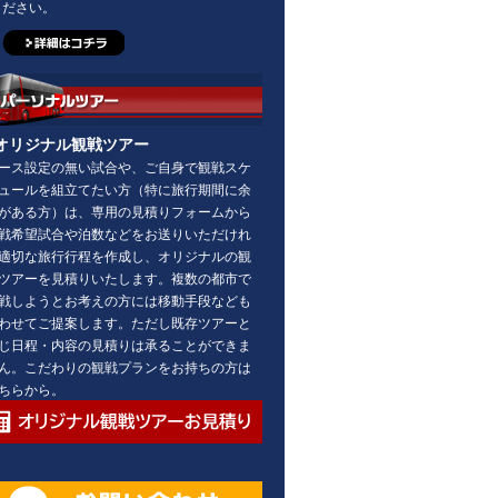
ださい。
オリジナル観戦ツアー
ース設定の無い試合や、ご自身で観戦スケ
ュールを組立てたい方（特に旅行期間に余
がある方）は、専用の見積りフォームから
戦希望試合や泊数などをお送りいただけれ
適切な旅行行程を作成し、オリジナルの観
ツアーを見積りいたします。複数の都市で
戦しようとお考えの方には移動手段なども
わせてご提案します。ただし既存ツアーと
じ日程・内容の見積りは承ることができま
ん。こだわりの観戦プランをお持ちの方は
ちらから。