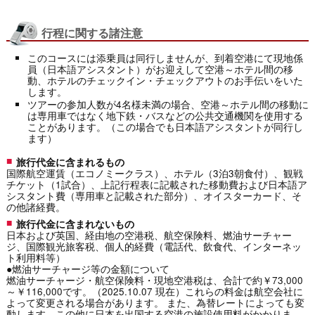
行程に関する諸注意
このコースには添乗員は同行しませんが、到着空港にて現地係
員（日本語アシスタント）がお迎えして空港～ホテル間の移
動、ホテルのチェックイン・チェックアウトのお手伝いをいた
します。
ツアーの参加人数が4名様未満の場合、空港～ホテル間の移動に
は専用車ではなく地下鉄・バスなどの公共交通機関を使用する
ことがあります。（この場合でも日本語アシスタントが同行し
ます）
旅行代金に含まれるもの
国際航空運賃（エコノミークラス）、ホテル（3泊3朝食付）、観戦
チケット（1試合）、上記行程表に記載された移動費および日本語ア
シスタント費（専用車と記載された部分）、オイスターカード、そ
の他諸経費。
旅行代金に含まれないもの
日本および英国、経由地の空港税、航空保険料、燃油サーチャー
ジ、国際観光旅客税、個人的経費（電話代、飲食代、インターネッ
ト利用料等）
●燃油サーチャージ等の金額について
燃油サーチャージ・航空保険料・現地空港税は、合計で約￥73,000
～￥116,000です。（2025.10.07 現在）これらの料金は航空会社に
よって変更される場合があります。 また、為替レートによっても変
動します。この他に日本を出国する空港の施設使用料がかかりま