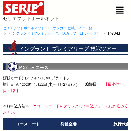
セリエフットボールネット
セリエフットボールネット
サッカー 観戦ツアー一覧
イングランド（プレミアリーグ、FAカップ、EFLカップ）
P-23-LF
イングランド プレミアリーグ 観戦ツアー
P-23-LF コース
観戦カード(1)／フルハム vs ブライトン
旅行日程／2026年1月22日(木)～1月27日(火)
3泊6日
【最少催行人
員：1名】
≪お申込方法≫
▼コースコードをクリックして申込フォームにお進みく
ださい。
コースコード
発着空港
旅行代金