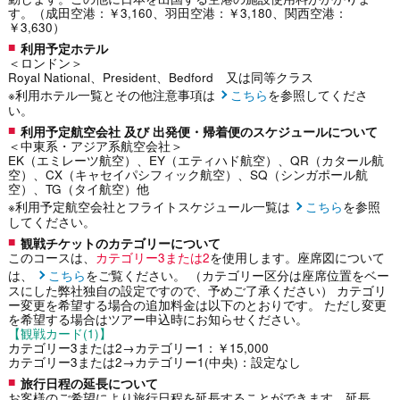
す。（成田空港：￥3,160、羽田空港：￥3,180、関西空港：
￥3,630）
利用予定ホテル
＜ロンドン＞
Royal National、President、Bedford 又は同等クラス
※利用ホテル一覧とその他注意事項は
こちら
を参照してくださ
い。
利用予定航空会社 及び 出発便・帰着便のスケジュールについて
＜中東系・アジア系航空会社＞
EK（エミレーツ航空）、EY（エティハド航空）、QR（カタール航
空）、CX（キャセイパシフィック航空）、SQ（シンガポール航
空）、TG（タイ航空）他
※利用予定航空会社とフライトスケジュール一覧は
こちら
を参照
してください。
観戦チケットのカテゴリーについて
このコースは、
カテゴリー3または2
を使用します。座席図について
は、
こちら
をご覧ください。 （カテゴリー区分は座席位置をベー
スにした弊社独自の設定ですので、予めご了承ください） カテゴリ
ー変更を希望する場合の追加料金は以下のとおりです。 ただし変更
を希望する場合はツアー申込時にお知らせください。
【観戦カード(1)】
カテゴリー3または2→カテゴリー1：￥15,000
カテゴリー3または2→カテゴリー1(中央)：設定なし
旅行日程の延長について
お客様のご希望により旅行日程を延長することができます。延長