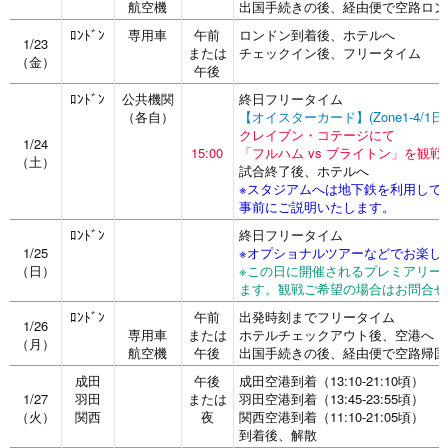
航空機
出国手続きの後、経由便で空路ロン
ﾛﾝﾄﾞﾝ
専用車
午前
ロンドン到着後、ホテルへ
1/23
または
チェックイン後、フリータイム
（金）
午後
ﾛﾝﾄﾞﾝ
公共機関
終日フリータイム
（各自）
【オイスターカード】(Zone1-4/1
クレイブン・コテージにて
1/24
15:00
「フルハム vs ブライトン」を観戦
（土）
試合終了後、ホテルへ
※スタジアムへは地下鉄を利用して
事前にご説明いたします。
ﾛﾝﾄﾞﾝ
終日フリータイム
1/25
※オプショナルツアーなどでお楽し
（日）
※この日に開催されるプレミアリー
ます。観戦ご希望の場合はお問合せ
ﾛﾝﾄﾞﾝ
午前
出発時刻までフリータイム
1/26
専用車
または
ホテルチェックアウト後、空港へ
（月）
航空機
午後
出国手続きの後、経由便で空路帰国
成田
午後
成田空港到着（13:10-21:10頃）
1/27
羽田
または
羽田空港到着（13:45-23:55頃）
（火）
関西
夜
関西空港到着（11:10-21:05頃）
到着後、解散