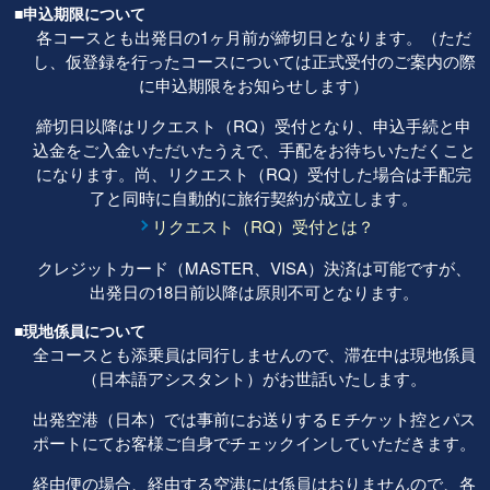
■申込期限について
各コースとも出発日の1ヶ月前が締切日となります。（ただ
し、仮登録を行ったコースについては正式受付のご案内の際
に申込期限をお知らせします）
締切日以降はリクエスト（RQ）受付となり、申込手続と申
込金をご入金いただいたうえで、手配をお待ちいただくこと
になります。尚、リクエスト（RQ）受付した場合は手配完
了と同時に自動的に旅行契約が成立します。
リクエスト（RQ）受付とは？
クレジットカード（MASTER、VISA）決済は可能ですが、
出発日の18日前以降は原則不可となります。
■現地係員について
全コースとも添乗員は同行しませんので、滞在中は現地係員
（日本語アシスタント）がお世話いたします。
出発空港（日本）では事前にお送りするＥチケット控とパス
ポートにてお客様ご自身でチェックインしていただきます。
経由便の場合、経由する空港には係員はおりませんので、各