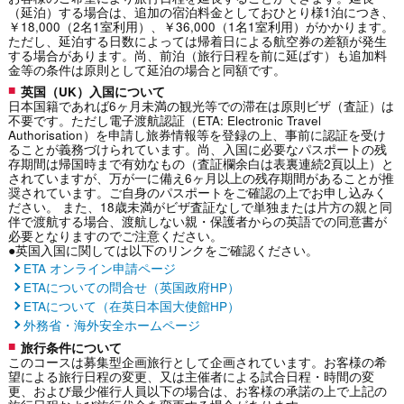
（延泊）する場合は、追加の宿泊料金としておひとり様1泊につき、
￥18,000（2名1室利用）、￥36,000（1名1室利用）がかかります。
ただし、延泊する日数によっては帰着日による航空券の差額が発生
する場合があります。尚、前泊（旅行日程を前に延ばす）も追加料
金等の条件は原則として延泊の場合と同額です。
英国（UK）入国について
日本国籍であれば6ヶ月未満の観光等での滞在は原則ビザ（査証）は
不要です。ただし電子渡航認証（ETA: Electronic Travel
Authorisation）を申請し旅券情報等を登録の上、事前に認証を受け
ることが義務づけられています。尚、入国に必要なパスポートの残
存期間は帰国時まで有効なもの（査証欄余白は表裏連続2頁以上）と
されていますが、万が一に備え6ヶ月以上の残存期間があることが推
奨されています。ご自身のパスポートをご確認の上でお申し込みく
ださい。 また、18歳未満がビザ査証なしで単独または片方の親と同
伴で渡航する場合、渡航しない親・保護者からの英語での同意書が
必要となりますのでご注意ください。
●英国入国に関しては以下のリンクをご確認ください。
ETA オンライン申請ページ
ETAについての問合せ（英国政府HP）
ETAについて（在英日本国大使館HP）
外務省・海外安全ホームページ
旅行条件について
このコースは募集型企画旅行として企画されています。お客様の希
望による旅行日程の変更、又は主催者による試合日程・時間の変
更、および最少催行人員以下の場合は、お客様の承諾の上で上記の