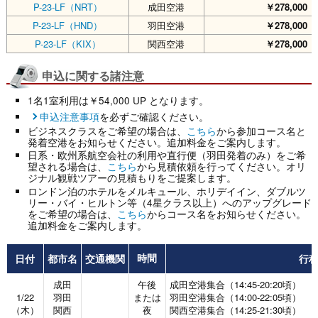
P-23-LF（NRT）
成田空港
￥278,000
（
P-23-LF（HND）
羽田空港
￥278,000
（
P-23-LF（KIX）
関西空港
￥278,000
（
申込に関する諸注意
1名1室利用は￥54,000 UP となります。
申込注意事項
を必ずご確認ください。
ビジネスクラスをご希望の場合は、
こちら
から参加コース名と
発着空港をお知らせください。追加料金をご案内します。
日系・欧州系航空会社の利用や直行便（羽田発着のみ）をご希
望される場合は、
こちら
から見積依頼を行ってください。オリ
ジナル観戦ツアーの見積もりをご提案します。
ロンドン泊のホテルをメルキュール、ホリデイイン、ダブルツ
リー・バイ・ヒルトン等（4星クラス以上）へのアップグレード
をご希望の場合は、
こちら
からコース名をお知らせください。
追加料金をご案内します。
日付
都市名
交通機関
行
時間
成田
午後
成田空港集合（14:45-20:20頃）
1/22
羽田
または
羽田空港集合（14:00-22:05頃）
（木）
関西
夜
関西空港集合（14:25-21:30頃）