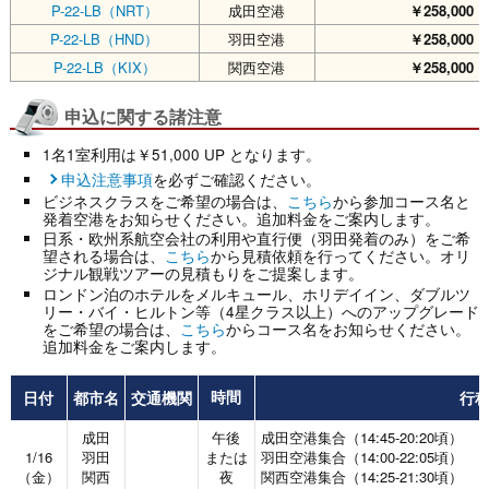
P-22-LB（NRT）
成田空港
￥258,000
（
P-22-LB（HND）
羽田空港
￥258,000
（
P-22-LB（KIX）
関西空港
￥258,000
（
申込に関する諸注意
1名1室利用は￥51,000 UP となります。
申込注意事項
を必ずご確認ください。
ビジネスクラスをご希望の場合は、
こちら
から参加コース名と
発着空港をお知らせください。追加料金をご案内します。
日系・欧州系航空会社の利用や直行便（羽田発着のみ）をご希
望される場合は、
こちら
から見積依頼を行ってください。オリ
ジナル観戦ツアーの見積もりをご提案します。
ロンドン泊のホテルをメルキュール、ホリデイイン、ダブルツ
リー・バイ・ヒルトン等（4星クラス以上）へのアップグレード
をご希望の場合は、
こちら
からコース名をお知らせください。
追加料金をご案内します。
日付
都市名
交通機関
行
時間
成田
午後
成田空港集合（14:45-20:20頃）
1/16
羽田
または
羽田空港集合（14:00-22:05頃）
（金）
関西
夜
関西空港集合（14:25-21:30頃）