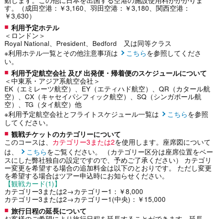
動します。この他に日本を出国する空港の施設使用料がかかりま
す。（成田空港：￥3,160、羽田空港：￥3,180、関西空港：
￥3,630）
利用予定ホテル
＜ロンドン＞
Royal National、President、Bedford 又は同等クラス
※利用ホテル一覧とその他注意事項は
こちら
を参照してくださ
い。
利用予定航空会社 及び 出発便・帰着便のスケジュールについて
＜中東系・アジア系航空会社＞
EK（エミレーツ航空）、EY（エティハド航空）、QR（カタール航
空）、CX（キャセイパシフィック航空）、SQ（シンガポール航
空）、TG（タイ航空）他
※利用予定航空会社とフライトスケジュール一覧は
こちら
を参照
してください。
観戦チケットのカテゴリーについて
このコースは、
カテゴリー3または2
を使用します。座席図について
は、
こちら
をご覧ください。 （カテゴリー区分は座席位置をベー
スにした弊社独自の設定ですので、予めご了承ください） カテゴリ
ー変更を希望する場合の追加料金は以下のとおりです。 ただし変更
を希望する場合はツアー申込時にお知らせください。
【観戦カード(1)】
カテゴリー3または2→カテゴリー1：￥8,000
カテゴリー3または2→カテゴリー1(中央)：￥15,000
旅行日程の延長について
お客様のご希望により旅行日程を延長することができます。延長