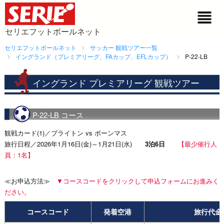
セリエフットボールネット
セリエフットボールネット
サッカー 観戦ツアー一覧
イングランド（プレミアリーグ、FAカップ、EFLカップ）
P-22-LB
イングランド プレミアリーグ 観戦ツアー
P-22-LB コース
観戦カード(1)／ブライトン vs ボーンマス
旅行日程／2026年1月16日(金)～1月21日(水)
3泊6日
【最少催行人
員：1名】
≪お申込方法≫
▼コースコードをクリックして申込フォームにお進みく
ださい。
コースコード
発着空港
旅行代金