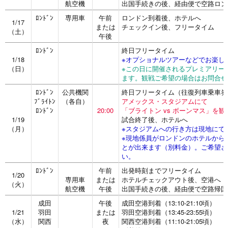
航空機
出国手続きの後、経由便で空路ロン
ﾛﾝﾄﾞﾝ
専用車
午前
ロンドン到着後、ホテルへ
1/17
または
チェックイン後、フリータイム
（土）
午後
ﾛﾝﾄﾞﾝ
終日フリータイム
1/18
※オプショナルツアーなどでお楽し
（日）
※この日に開催されるプレミアリー
ます。観戦ご希望の場合はお問合せ
ﾛﾝﾄﾞﾝ
公共機関
終日フリータイム（往復列車乗車券
ﾌﾞﾗｲﾄﾝ
（各自）
アメックス・スタジアムにて
ﾛﾝﾄﾞﾝ
20:00
「ブライトン vs ボーンマス」を観
1/19
試合終了後、ホテルへ
（月）
※スタジアムへの行き方は現地にて
※現地係員がロンドンのホテルから
とが出来ます（別料金）。ご希望さ
い。
ﾛﾝﾄﾞﾝ
午前
出発時刻までフリータイム
1/20
専用車
または
ホテルチェックアウト後、空港へ
（火）
航空機
午後
出国手続きの後、経由便で空路帰国
成田
午後
成田空港到着（13:10-21:10頃）
1/21
羽田
または
羽田空港到着（13:45-23:55頃）
（水）
関西
夜
関西空港到着（11:10-21:05頃）