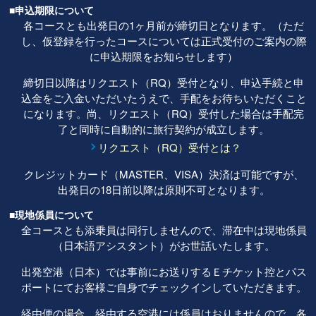
■申込期限について
各コースとも出発日の1ヶ月前が締切日となります。（ただ
し、仮登録を行ったコースについては正式受付のご案内の際
に申込期限をお知らせします）
締切日以降はリクエスト（RQ）受付となり、申込手続と申
込金をご入金いただいたうえで、手配をお待ちいただくこと
になります。尚、リクエスト（RQ）受付した場合は手配完
了と同時に自動的に旅行契約が成立します。
リクエスト（RQ）受付とは？
クレジットカード（MASTER、VISA）決済は可能ですが、
出発日の18日前以降は原則不可となります。
■現地係員について
全コースとも添乗員は同行しませんので、滞在中は現地係員
（日本語アシスタント）がお世話いたします。
出発空港（日本）では事前にお送りするＥチケット控とパス
ポートにてお客様ご自身でチェックインしていただきます。
経由便の場合、経由する空港には係員はおりませんので、各