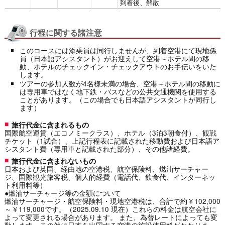
到着後、解散
行程に関する諸注意
このコースには添乗員は同行しませんが、到着空港にて現地係
員（日本語アシスタント）がお迎えして空港～ホテル間の移
動、ホテルのチェックイン・チェックアウトのお手伝いをいた
します。
ツアーの参加人数が4名様未満の場合、空港～ホテル間の移動に
は専用車ではなく地下鉄・バスなどの公共交通機関を使用する
ことがあります。（この場合でも日本語アシスタントが同行し
ます）
旅行代金に含まれるもの
国際航空運賃（エコノミークラス）、ホテル（3泊3朝食付）、観戦
チケット（1試合）、上記行程表に記載された移動費および日本語ア
シスタント費（専用車と記載された部分）、その他諸経費。
旅行代金に含まれないもの
日本および英国、経由地の空港税、航空保険料、燃油サーチャー
ジ、国際観光旅客税、個人的経費（電話代、飲食代、インターネッ
ト利用料等）
●燃油サーチャージ等の金額について
燃油サーチャージ・航空保険料・現地空港税は、合計で約￥102,000
～￥119,000です。（2025.09.10 現在）これらの料金は航空会社に
よって変更される場合があります。 また、為替レートによっても変