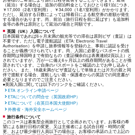
（延泊）する場合は、追加の宿泊料金としておひとり様1泊につき、
￥17,000（2名1室利用）、￥34,000（1名1室利用）がかかります。
ただし、延泊する日数によっては帰着日による航空券の差額が発生
する場合があります。尚、前泊（旅行日程を前に延ばす）も追加料
金等の条件は原則として延泊の場合と同額です。
英国（UK）入国について
日本国籍であれば6ヶ月未満の観光等での滞在は原則ビザ（査証）は
不要です。ただし電子渡航認証（ETA: Electronic Travel
Authorisation）を申請し旅券情報等を登録の上、事前に認証を受け
ることが義務づけられています。尚、入国に必要なパスポートの残
存期間は帰国時まで有効なもの（査証欄余白は表裏連続2頁以上）と
されていますが、万が一に備え6ヶ月以上の残存期間があることが推
奨されています。ご自身のパスポートをご確認の上でお申し込みく
ださい。 また、18歳未満がビザ査証なしで単独または片方の親と同
伴で渡航する場合、渡航しない親・保護者からの英語での同意書が
必要となりますのでご注意ください。
●英国入国に関しては以下のリンクをご確認ください。
ETA オンライン申請ページ
ETAについての問合せ（英国政府HP）
ETAについて（在英日本国大使館HP）
外務省・海外安全ホームページ
旅行条件について
このコースは募集型企画旅行として企画されています。お客様の希
望による旅行日程の変更、又は主催者による試合日程・時間の変
更、および最少催行人員以下の場合は、お客様の承諾の上で上記の