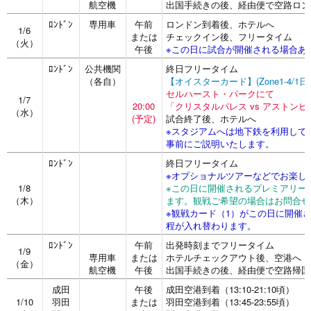
航空機
出国手続きの後、経由便で空路ロン
ﾛﾝﾄﾞﾝ
専用車
午前
ロンドン到着後、ホテルへ
1/6
または
チェックイン後、フリータイム
（火）
午後
※この日に試合が開催される場合あ
ﾛﾝﾄﾞﾝ
公共機関
終日フリータイム
（各自）
【オイスターカード】(Zone1-4/1
セルハースト・パークにて
1/7
20:00
「クリスタルパレス vs アストン
（水）
(予定)
試合終了後、ホテルへ
※スタジアムへは地下鉄を利用して
事前にご説明いたします。
ﾛﾝﾄﾞﾝ
終日フリータイム
※オプショナルツアーなどでお楽し
1/8
※この日に開催されるプレミアリー
（木）
ます。観戦ご希望の場合はお問合せ
※観戦カード（1）がこの日に開催さ
程が入れ替わります。
ﾛﾝﾄﾞﾝ
午前
出発時刻までフリータイム
1/9
専用車
または
ホテルチェックアウト後、空港へ
（金）
航空機
午後
出国手続きの後、経由便で空路帰国
成田
午後
成田空港到着（13:10-21:10頃）
1/10
羽田
または
羽田空港到着（13:45-23:55頃）