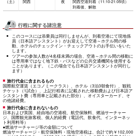
（土）
関西
夜
関西空港到着（11:10-21:05頃）
到着後、解散
行程に関する諸注意
このコースには添乗員は同行しませんが、到着空港にて現地係
員（日本語アシスタント）がお迎えして空港～ホテル間の移
動、ホテルのチェックイン・チェックアウトのお手伝いをいた
します。
ツアーの参加人数が4名様未満の場合、空港～ホテル間の移動に
は専用車ではなく地下鉄・バスなどの公共交通機関を使用する
ことがあります。（この場合でも日本語アシスタントが同行し
ます）
旅行代金に含まれるもの
国際航空運賃（エコノミークラス）、ホテル（3泊3朝食付）、観戦
チケット（1試合）、上記行程表に記載された移動費および日本語ア
シスタント費（専用車と記載された部分）、オイスターカード、そ
の他諸経費。
旅行代金に含まれないもの
日本および英国、経由地の空港税、航空保険料、燃油サーチャー
ジ、国際観光旅客税、個人的経費（電話代、飲食代、インターネッ
ト利用料等）
●燃油サーチャージ等の金額について
燃油サーチャージ・航空保険料・現地空港税は、合計で約￥102,000