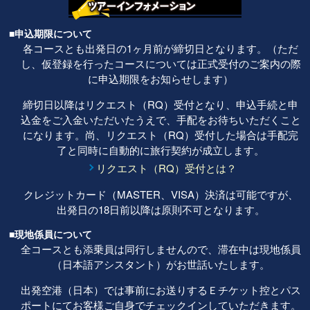
■申込期限について
各コースとも出発日の1ヶ月前が締切日となります。（ただ
し、仮登録を行ったコースについては正式受付のご案内の際
に申込期限をお知らせします）
締切日以降はリクエスト（RQ）受付となり、申込手続と申
込金をご入金いただいたうえで、手配をお待ちいただくこと
になります。尚、リクエスト（RQ）受付した場合は手配完
了と同時に自動的に旅行契約が成立します。
リクエスト（RQ）受付とは？
クレジットカード（MASTER、VISA）決済は可能ですが、
出発日の18日前以降は原則不可となります。
■現地係員について
全コースとも添乗員は同行しませんので、滞在中は現地係員
（日本語アシスタント）がお世話いたします。
出発空港（日本）では事前にお送りするＥチケット控とパス
ポートにてお客様ご自身でチェックインしていただきます。