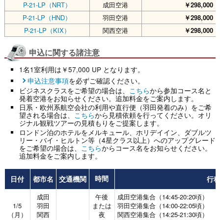
P-21-LP（NRT）
成田空港
￥298,000
（
P-21-LP（HND）
羽田空港
￥298,000
（
P-21-LP（KIX）
関西空港
￥298,000
（
申込に関する諸注意
1名1室利用は￥57,000 UP となります。
申込注意事項
を必ずご確認ください。
ビジネスクラスをご希望の場合は、
こちら
から参加コース名と
発着空港をお知らせください。追加料金をご案内します。
日系・欧州系航空会社の利用や直行便（羽田発着のみ）をご希
望される場合は、
こちら
から見積依頼を行ってください。オリ
ジナル観戦ツアーの見積もりをご提案します。
ロンドン泊のホテルをメルキュール、ホリデイイン、ダブルツ
リー・バイ・ヒルトン等（4星クラス以上）へのアップグレード
をご希望の場合は、
こちら
からコース名をお知らせください。
追加料金をご案内します。
日付
都市名
交通機関
行
時間
成田
午後
成田空港集合（14:45-20:20頃）
1/5
羽田
または
羽田空港集合（14:00-22:05頃）
（月）
関西
夜
関西空港集合（14:25-21:30頃）