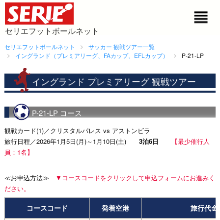
セリエフットボールネット
セリエフットボールネット
サッカー 観戦ツアー一覧
イングランド（プレミアリーグ、FAカップ、EFLカップ）
P-21-LP
イングランド プレミアリーグ 観戦ツアー
P-21-LP コース
観戦カード(1)／クリスタルパレス vs アストンビラ
旅行日程／2026年1月5日(月)～1月10日(土)
3泊6日
【最少催行人
員：1名】
≪お申込方法≫
▼コースコードをクリックして申込フォームにお進みく
ださい。
コースコード
発着空港
旅行代金