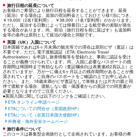
旅行日程の延長について
お客様のご希望により旅行日程を延長することができます。延長
（延泊）する場合は、追加の宿泊料金としておひとり様1泊につき、
￥19,000（2名1室利用）、￥38,000（1名1室利用）がかかります。
ただし、延泊する日数によっては帰着日による航空券の差額が発生
する場合があります。尚、前泊（旅行日程を前に延ばす）も追加料
金等の条件は原則として延泊の場合と同額です。
英国（UK）入国について
日本国籍であれば6ヶ月未満の観光等での滞在は原則ビザ（査証）は
不要です。ただし電子渡航認証（ETA: Electronic Travel
Authorisation）を申請し旅券情報等を登録の上、事前に認証を受け
ることが義務づけられています。尚、入国に必要なパスポートの残
存期間は帰国時まで有効なもの（査証欄余白は表裏連続2頁以上）と
されていますが、万が一に備え6ヶ月以上の残存期間があることが推
奨されています。ご自身のパスポートをご確認の上でお申し込みく
ださい。 また、18歳未満がビザ査証なしで単独または片方の親と同
伴で渡航する場合、渡航しない親・保護者からの英語での同意書が
必要となりますのでご注意ください。
●英国入国に関しては以下のリンクをご確認ください。
ETA オンライン申請ページ
ETAについての問合せ（英国政府HP）
ETAについて（在英日本国大使館HP）
外務省・海外安全ホームページ
旅行条件について
このコースは募集型企画旅行として企画されています。お客様の希