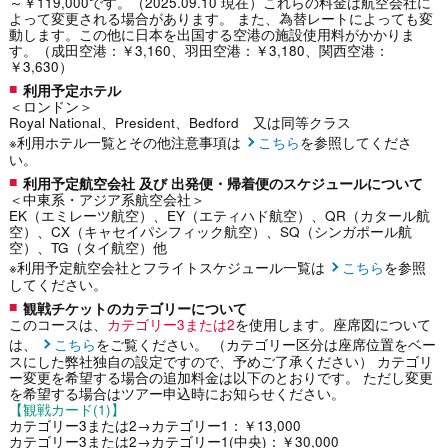
～￥119,000です。（2025.09.10 現在）これらの料金は航空会社に
よって変更される場合があります。 また、為替レートによっても変
動します。この他に日本を出国する空港の施設使用料がかかりま
す。（成田空港：￥3,160、羽田空港：￥3,180、関西空港：
￥3,630）
利用予定ホテル
＜ロンドン＞
Royal National、President、Bedford 又は同等クラス
※利用ホテル一覧とその他注意事項は
こちら
を参照してくださ
い。
利用予定航空会社 及び 出発便・帰着便のスケジュールについて
＜中東系・アジア系航空会社＞
EK（エミレーツ航空）、EY（エティハド航空）、QR（カタール航
空）、CX（キャセイパシフィック航空）、SQ（シンガポール航
空）、TG（タイ航空）他
※利用予定航空会社とフライトスケジュール一覧は
こちら
を参照
してください。
観戦チケットのカテゴリーについて
このコースは、
カテゴリー3または2
を使用します。座席図について
は、
こちら
をご覧ください。 （カテゴリー区分は座席位置をベー
スにした弊社独自の設定ですので、予めご了承ください） カテゴリ
ー変更を希望する場合の追加料金は以下のとおりです。 ただし変更
を希望する場合はツアー申込時にお知らせください。
【観戦カード(1)】
カテゴリー3または2→カテゴリー1：￥13,000
カテゴリー3または2→カテゴリー1(中央)：￥30,000