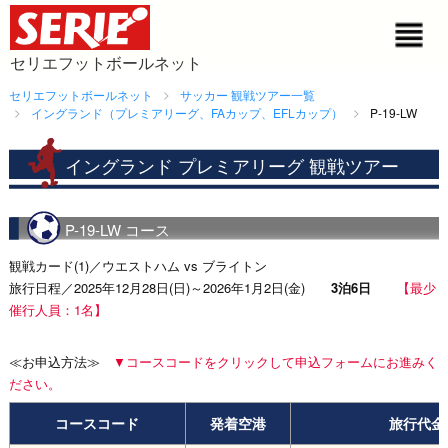
セリエフットボールネット
セリエフットボールネット
サッカー 観戦ツアー一覧
イングランド（プレミアリーグ、FAカップ、EFLカップ）
P-19-LW
イングランド プレミアリーグ 観戦ツアー
P-19-LW コース
観戦カード(1)／ウエストハム vs ブライトン
旅行日程／2025年12月28日(日)～2026年1月2日(金)
3泊6日
【最少
催行人員：1名】
≪お申込方法≫
▼コースコードをクリックして申込フォームにお進みく
ださい。
コースコード
発着空港
旅行代金