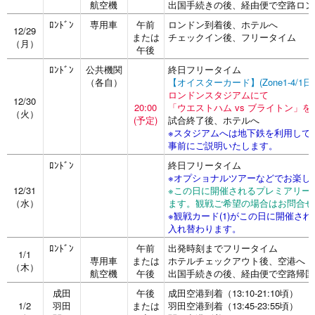
航空機
出国手続きの後、経由便で空路ロン
ﾛﾝﾄﾞﾝ
専用車
午前
ロンドン到着後、ホテルへ
12/29
または
チェックイン後、フリータイム
（月）
午後
ﾛﾝﾄﾞﾝ
公共機関
終日フリータイム
（各自）
【オイスターカード】(Zone1-4/1
ロンドンスタジアムにて
12/30
20:00
「ウエストハム vs ブライトン」を
（火）
(予定)
試合終了後、ホテルへ
※スタジアムへは地下鉄を利用して
事前にご説明いたします。
ﾛﾝﾄﾞﾝ
終日フリータイム
※オプショナルツアーなどでお楽し
12/31
※この日に開催されるプレミアリー
（水）
ます。観戦ご希望の場合はお問合せ
※観戦カード(1)がこの日に開催さ
入れ替わります。
ﾛﾝﾄﾞﾝ
午前
出発時刻までフリータイム
1/1
専用車
または
ホテルチェックアウト後、空港へ
（木）
航空機
午後
出国手続きの後、経由便で空路帰国
成田
午後
成田空港到着（13:10-21:10頃）
1/2
羽田
または
羽田空港到着（13:45-23:55頃）