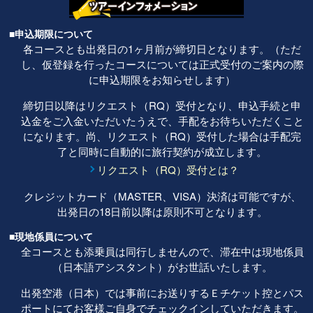
■申込期限について
各コースとも出発日の1ヶ月前が締切日となります。（ただ
し、仮登録を行ったコースについては正式受付のご案内の際
に申込期限をお知らせします）
締切日以降はリクエスト（RQ）受付となり、申込手続と申
込金をご入金いただいたうえで、手配をお待ちいただくこと
になります。尚、リクエスト（RQ）受付した場合は手配完
了と同時に自動的に旅行契約が成立します。
リクエスト（RQ）受付とは？
クレジットカード（MASTER、VISA）決済は可能ですが、
出発日の18日前以降は原則不可となります。
■現地係員について
全コースとも添乗員は同行しませんので、滞在中は現地係員
（日本語アシスタント）がお世話いたします。
出発空港（日本）では事前にお送りするＥチケット控とパス
ポートにてお客様ご自身でチェックインしていただきます。