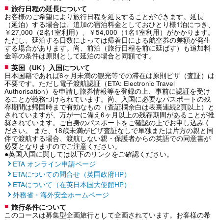
旅行日程の延長について
お客様のご希望により旅行日程を延長することができます。延長
（延泊）する場合は、追加の宿泊料金としておひとり様1泊につき、
￥27,000（2名1室利用）、￥54,000（1名1室利用）がかかります。
ただし、延泊する日数によっては帰着日による航空券の差額が発生
する場合があります。尚、前泊（旅行日程を前に延ばす）も追加料
金等の条件は原則として延泊の場合と同額です。
英国（UK）入国について
日本国籍であれば6ヶ月未満の観光等での滞在は原則ビザ（査証）は
不要です。ただし電子渡航認証（ETA: Electronic Travel
Authorisation）を申請し旅券情報等を登録の上、事前に認証を受け
ることが義務づけられています。尚、入国に必要なパスポートの残
存期間は帰国時まで有効なもの（査証欄余白は表裏連続2頁以上）と
されていますが、万が一に備え6ヶ月以上の残存期間があることが推
奨されています。ご自身のパスポートをご確認の上でお申し込みく
ださい。 また、18歳未満がビザ査証なしで単独または片方の親と同
伴で渡航する場合、渡航しない親・保護者からの英語での同意書が
必要となりますのでご注意ください。
●英国入国に関しては以下のリンクをご確認ください。
ETA オンライン申請ページ
ETAについての問合せ（英国政府HP）
ETAについて（在英日本国大使館HP）
外務省・海外安全ホームページ
旅行条件について
このコースは募集型企画旅行として企画されています。お客様の希