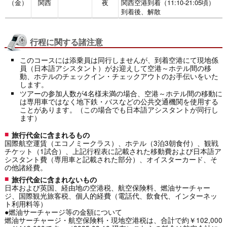
（金）
関西
夜
関西空港到着（11:10-21:05頃）
到着後、解散
行程に関する諸注意
このコースには添乗員は同行しませんが、到着空港にて現地係
員（日本語アシスタント）がお迎えして空港～ホテル間の移
動、ホテルのチェックイン・チェックアウトのお手伝いをいた
します。
ツアーの参加人数が4名様未満の場合、空港～ホテル間の移動に
は専用車ではなく地下鉄・バスなどの公共交通機関を使用する
ことがあります。（この場合でも日本語アシスタントが同行し
ます）
旅行代金に含まれるもの
国際航空運賃（エコノミークラス）、ホテル（3泊3朝食付）、観戦
チケット（1試合）、上記行程表に記載された移動費および日本語ア
シスタント費（専用車と記載された部分）、オイスターカード、そ
の他諸経費。
旅行代金に含まれないもの
日本および英国、経由地の空港税、航空保険料、燃油サーチャー
ジ、国際観光旅客税、個人的経費（電話代、飲食代、インターネッ
ト利用料等）
●燃油サーチャージ等の金額について
燃油サーチャージ・航空保険料・現地空港税は、合計で約￥102,000