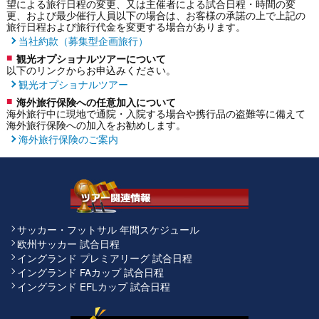
望による旅行日程の変更、又は主催者による試合日程・時間の変
更、および最少催行人員以下の場合は、お客様の承諾の上で上記の
旅行日程および旅行代金を変更する場合があります。
当社約款（募集型企画旅行）
観光オプショナルツアーについて
以下のリンクからお申込みください。
観光オプショナルツアー
海外旅行保険への任意加入について
海外旅行中に現地で通院・入院する場合や携行品の盗難等に備えて
海外旅行保険への加入をお勧めします。
海外旅行保険のご案内
サッカー・フットサル 年間スケジュール
欧州サッカー 試合日程
イングランド プレミアリーグ 試合日程
イングランド FAカップ 試合日程
イングランド EFLカップ 試合日程