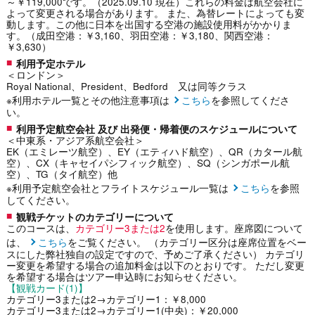
～￥119,000です。（2025.09.10 現在）これらの料金は航空会社に
よって変更される場合があります。 また、為替レートによっても変
動します。この他に日本を出国する空港の施設使用料がかかりま
す。（成田空港：￥3,160、羽田空港：￥3,180、関西空港：
￥3,630）
利用予定ホテル
＜ロンドン＞
Royal National、President、Bedford 又は同等クラス
※利用ホテル一覧とその他注意事項は
こちら
を参照してくださ
い。
利用予定航空会社 及び 出発便・帰着便のスケジュールについて
＜中東系・アジア系航空会社＞
EK（エミレーツ航空）、EY（エティハド航空）、QR（カタール航
空）、CX（キャセイパシフィック航空）、SQ（シンガポール航
空）、TG（タイ航空）他
※利用予定航空会社とフライトスケジュール一覧は
こちら
を参照
してください。
観戦チケットのカテゴリーについて
このコースは、
カテゴリー3または2
を使用します。座席図について
は、
こちら
をご覧ください。 （カテゴリー区分は座席位置をベー
スにした弊社独自の設定ですので、予めご了承ください） カテゴリ
ー変更を希望する場合の追加料金は以下のとおりです。 ただし変更
を希望する場合はツアー申込時にお知らせください。
【観戦カード(1)】
カテゴリー3または2→カテゴリー1：￥8,000
カテゴリー3または2→カテゴリー1(中央)：￥20,000