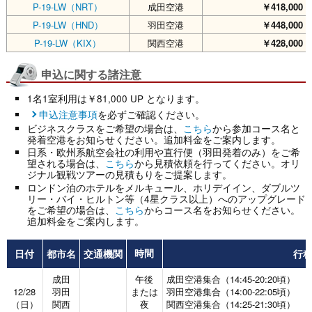
P-19-LW（NRT）
成田空港
￥418,000
（
P-19-LW（HND）
羽田空港
￥448,000
（
P-19-LW（KIX）
関西空港
￥428,000
（
申込に関する諸注意
1名1室利用は￥81,000 UP となります。
申込注意事項
を必ずご確認ください。
ビジネスクラスをご希望の場合は、
こちら
から参加コース名と
発着空港をお知らせください。追加料金をご案内します。
日系・欧州系航空会社の利用や直行便（羽田発着のみ）をご希
望される場合は、
こちら
から見積依頼を行ってください。オリ
ジナル観戦ツアーの見積もりをご提案します。
ロンドン泊のホテルをメルキュール、ホリデイイン、ダブルツ
リー・バイ・ヒルトン等（4星クラス以上）へのアップグレード
をご希望の場合は、
こちら
からコース名をお知らせください。
追加料金をご案内します。
日付
都市名
交通機関
行
時間
成田
午後
成田空港集合（14:45-20:20頃）
12/28
羽田
または
羽田空港集合（14:00-22:05頃）
（日）
関西
夜
関西空港集合（14:25-21:30頃）