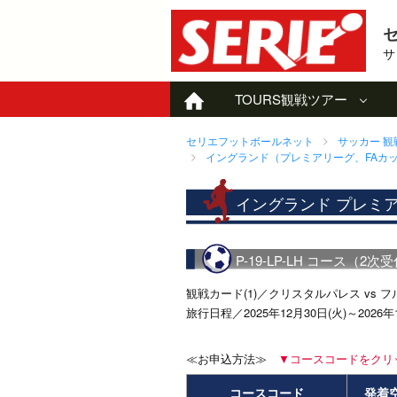
サ
TOURS
観戦ツアー
セリエフットボールネット
サッカー 
イングランド（プレミアリーグ、FAカッ
イングランド プレミ
P-19-LP-LH コース（2次
観戦カード(1)／クリスタルパレス vs 
旅行日程／2025年12月30日(火)～202
≪お申込方法≫
▼コースコードをクリ
コースコード
発着