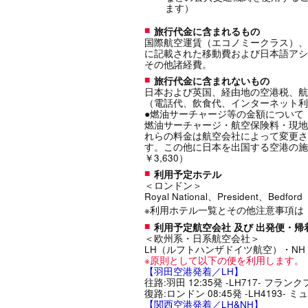
ます）
旅行代金に含まれるもの
国際航空運賃（エコノミークラス）、
に記載された移動費および日本語アシ
その他諸経費。
旅行代金に含まれないもの
日本および英国、経由地の空港税、航
（電話代、飲食代、インターネット利
●燃油サーチャージ等の金額について
燃油サーチャージ・航空保険料・現地空港税
れらの料金は航空会社によって変更さ
す。この他に日本を出国する空港の施
￥3,630）
利用予定ホテル
＜ロンドン＞
Royal National、President、Be
※利用ホテル一覧とその他注意事項は
利用予定航空会社 及び 出発便・
＜欧州系・日系航空会社＞
LH（ルフトハンザドイツ航空）・N
※原則として以下の便を利用します。
【羽田空港発着／LH】
往路:羽田 12:35発 -LH717- フランクフル
復路:ロンドン 08:45発 -LH4193- ミュンヘ
【関西空港発着／LH&NH】