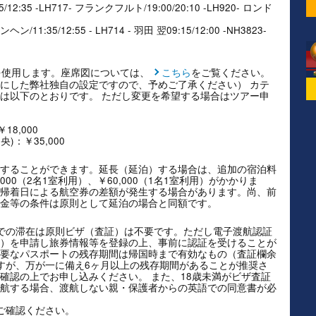
5/12:35 -LH717- フランクフルト/19:00/20:10 -LH920- ロンド
/11:35/12:55 - LH714 - 羽田 翌09:15/12:00 -NH3823-
を使用します。座席図については、
こちら
をご覧ください。
にした弊社独自の設定ですので、予めご了承ください） カテ
は以下のとおりです。 ただし変更を希望する場合はツアー申
8,000
)：￥35,000
することができます。延長（延泊）する場合は、追加の宿泊料
00（2名1室利用）、￥60,000（1名1室利用）がかかりま
帰着日による航空券の差額が発生する場合があります。尚、前
金等の条件は原則として延泊の場合と同額です。
での滞在は原則ビザ（査証）は不要です。ただし電子渡航認証
Authorisation）を申請し旅券情報等を登録の上、事前に認証を受けることが
要なパスポートの残存期間は帰国時まで有効なもの（査証欄余
すが、万が一に備え6ヶ月以上の残存期間があることが推奨さ
確認の上でお申し込みください。 また、18歳未満がビザ査証
航する場合、渡航しない親・保護者からの英語での同意書が必
ご確認ください。