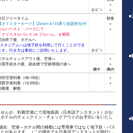
×
ﾛﾝﾄﾞﾝ
×
■
終日フリータイム
朝食
【オイスターカード】(Zone1-4/1日乗り放題相当)付
×
セルハースト・パークにて
×
「クリスタルパレス vs フルハム」を観戦
試合終了後、ホテルへ
※スタジアムへは地下鉄を利用して行くことができ
ます。行き方は事前にご説明いたします。
ﾛﾝﾄﾞﾝ
■
ホテルチェックアウト後、空港へ
×
出国手続きの後、経由便で空路帰国の途へ
×
機中
機内
羽田空港到着（09:15頃）
×
関西空港到着（13:25頃）
×
到着後、解散
ませんが、到着空港にて現地係員（日本語アシスタント）がお
、ホテルのチェックイン・チェックアウトのお手伝いをいたし
■
場合、空港～ホテル間の移動には専用車ではなく地下鉄・バス
ことがあります。（この場合でも日本語アシスタントが同行し