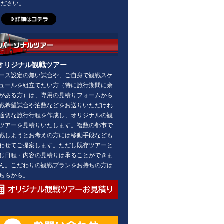
ださい。
オリジナル観戦ツアー
ース設定の無い試合や、ご自身で観戦スケ
ュールを組立てたい方（特に旅行期間に余
がある方）は、専用の見積りフォームから
戦希望試合や泊数などをお送りいただけれ
適切な旅行行程を作成し、オリジナルの観
ツアーを見積りいたします。複数の都市で
戦しようとお考えの方には移動手段なども
わせてご提案します。ただし既存ツアーと
じ日程・内容の見積りは承ることができま
ん。こだわりの観戦プランをお持ちの方は
ちらから。