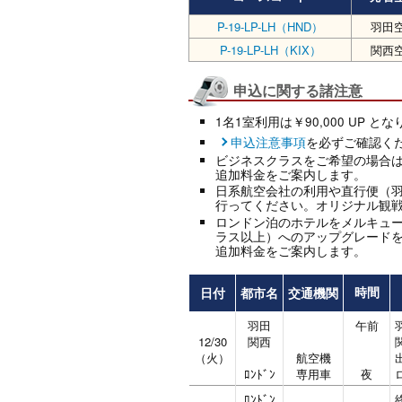
P-19-LP-LH（HND）
羽田
P-19-LP-LH（KIX）
関西
申込に関する諸注意
1名1室利用は￥90,000 UP と
申込注意事項
を必ずご確認く
ビジネスクラスをご希望の場合
追加料金をご案内します。
日系航空会社の利用や直行便（
行ってください。オリジナル観
ロンドン泊のホテルをメルキュー
ラス以上）へのアップグレード
追加料金をご案内します。
日付
都市名
交通機関
時間
羽田
午前
12/30
関西
（火）
航空機
ﾛﾝﾄﾞﾝ
専用車
夜
ﾛﾝﾄﾞﾝ