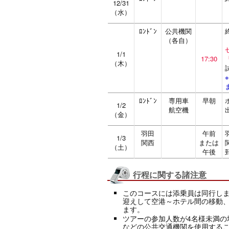
12/31
（水）
ﾛﾝﾄﾞﾝ
公共機関
（各自）
1/1
17:30
（木）
ﾛﾝﾄﾞﾝ
専用車
早朝
1/2
航空機
（金）
羽田
午前
1/3
関西
または
（土）
午後
行程に関する諸注意
このコースには添乗員は同行し
迎えして空港～ホテル間の移動
ます。
ツアーの参加人数が4名様未満の
などの公共交通機関を使用する