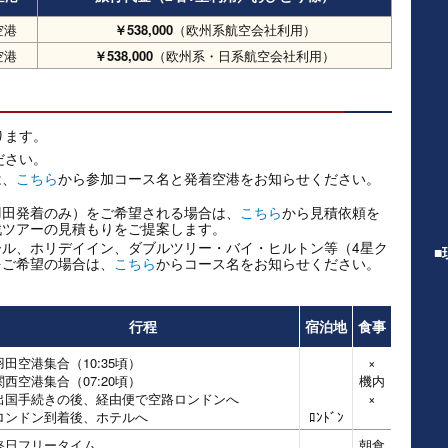
空港
￥538,000
（欧州系航空会社利用）
空港
￥538,000
（欧州系・日系航空会社利用）
なります。
ださい。
は、
こちら
から参加コース名と発着空港をお知らせください。
羽田発着のみ）をご希望される場合は、
こちら
から見積依頼を
戦ツアーの見積もりをご提案します。
ル、ホリデイイン、ダブルツリー・バイ・ヒルトン等（4星ク
■
をご希望の場合は、
こちら
からコース名をお知らせください。
行程
宿泊地
食事
羽田空港集合（10:35頃）
×
関西空港集合（07:20頃）
機内
出国手続きの後、経由便で空路ロンドンへ
×
ロンドン到着後、ホテルへ
ﾛﾝﾄﾞﾝ
終日フリータイム
朝食