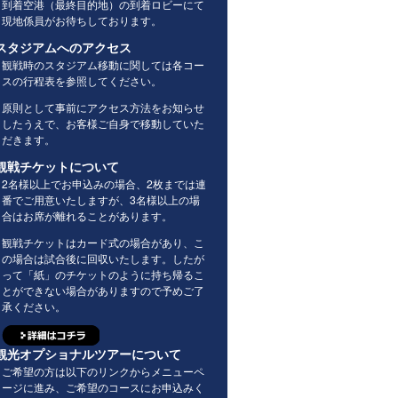
到着空港（最終目的地）の到着ロビーにて
現地係員がお待ちしております。
スタジアムへのアクセス
観戦時のスタジアム移動に関しては各コー
スの行程表を参照してください。
原則として事前にアクセス方法をお知らせ
したうえで、お客様ご自身で移動していた
だきます。
観戦チケットについて
2名様以上でお申込みの場合、2枚までは連
番でご用意いたしますが、3名様以上の場
合はお席が離れることがあります。
観戦チケットはカード式の場合があり、こ
の場合は試合後に回収いたします。したが
って「紙」のチケットのように持ち帰るこ
とができない場合がありますので予めご了
承ください。
観光オプショナルツアーについて
ご希望の方は以下のリンクからメニューペ
ージに進み、ご希望のコースにお申込みく