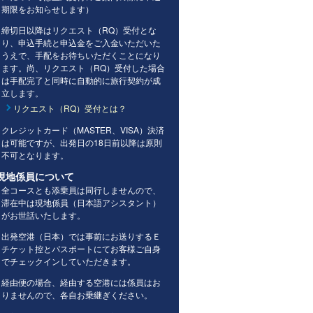
期限をお知らせします）
締切日以降はリクエスト（RQ）受付とな
り、申込手続と申込金をご入金いただいた
うえで、手配をお待ちいただくことになり
ます。尚、リクエスト（RQ）受付した場合
は手配完了と同時に自動的に旅行契約が成
立します。
リクエスト（RQ）受付とは？
クレジットカード（MASTER、VISA）決済
は可能ですが、出発日の18日前以降は原則
不可となります。
現地係員について
全コースとも添乗員は同行しませんので、
滞在中は現地係員（日本語アシスタント）
がお世話いたします。
出発空港（日本）では事前にお送りするＥ
チケット控とパスポートにてお客様ご自身
でチェックインしていただきます。
経由便の場合、経由する空港には係員はお
りませんので、各自お乗継ぎください。