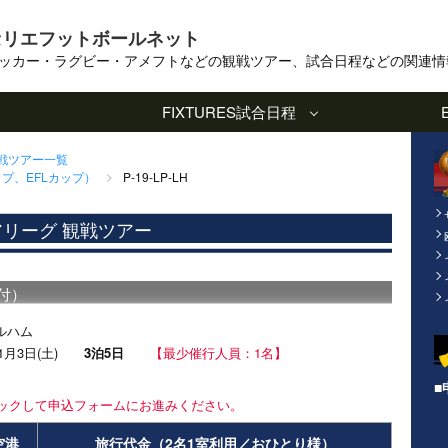
セリエフットボールネット
ッカー・ラグビー・アメフトなどの観戦ツアー、試合日程などの関連情
FIXTURES
試合日程
観戦ツアー一覧
プ、EFLカップ）
P-19-LP-LH
アリーグ 観戦ツアー
受付）
フルハム
6年1月3日(土)
3泊5日
【最少催行人員：1名】
■
ックして申込フォームにお進みください。
空港
旅行代金（2名1室利用／おひとり様）