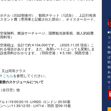
ホテル（3泊2朝食付）、観戦チケット（1試合）、上記行程表
スタント費（専用車と記載された部分）、オイスターカード、
■
空保険料、燃油サーチャージ、国際観光旅客税、個人的経費
用料等）
コ
ジ
は、合計で約￥104,000です。（2025.11.05 現在）こ
裕
れる場合があります。 また、為替レートによっても変動しま
観
設使用料がかかります。（羽田空港：￥3,180、関西空港：
ば
戦
観
dford 又は同等クラス
あ
こちら
を参照してください。
同
帰着便のスケジュールについて
せ
こ
H（全日空）他
ト/19:00/20:10 -LH920- ロンドン 20:50着
ン/11:35/12:55 - LH714 - 羽田 翌09:15着