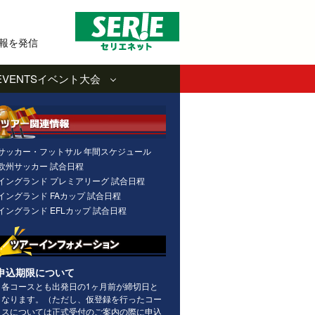
報を発信
EVENTS
イベント大会
サッカー・フットサル 年間スケジュール
欧州サッカー 試合日程
イングランド プレミアリーグ 試合日程
イングランド FAカップ 試合日程
イングランド EFLカップ 試合日程
申込期限について
各コースとも出発日の1ヶ月前が締切日と
なります。（ただし、仮登録を行ったコー
スについては正式受付のご案内の際に申込