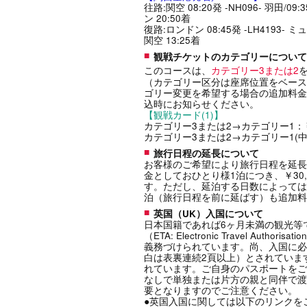
往路:関空 08:20発 -NH096- 羽田/09:3
ン 20:50着
復路:ロンドン 08:45発 -LH4193- ミュンヘン
関空 13:25着
観戦チケットのカテゴリーについて
このコースは、
カテゴリー3または2
（カテゴリー区分は座席位置をベース
ゴリー変更を希望する場合の追加料金
込時にお知らせください。
【観戦カード(1)】
カテゴリー3または2→カテゴリー1：￥1
カテゴリー3または2→カテゴリー1(中央
旅行日程の延長について
お客様のご希望により旅行日程を延長
金としておひとり様1泊につき、￥30,0
す。ただし、延泊する日数によっては
泊（旅行日程を前に延ばす）も追加料
英国（UK）入国について
日本国籍であれば6ヶ月未満の観光等
（ETA: Electronic Travel 
義務づけられています。尚、入国に必
白は表裏連続2頁以上）とされていま
れています。ご自身のパスポートをご
なしで単独または片方の親と同伴で渡
要となりますのでご注意ください。
●英国入国に関しては以下のリンクを