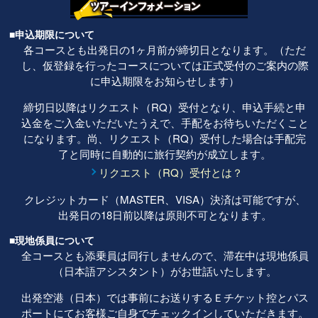
■申込期限について
各コースとも出発日の1ヶ月前が締切日となります。（ただ
し、仮登録を行ったコースについては正式受付のご案内の際
に申込期限をお知らせします）
締切日以降はリクエスト（RQ）受付となり、申込手続と申
込金をご入金いただいたうえで、手配をお待ちいただくこと
になります。尚、リクエスト（RQ）受付した場合は手配完
了と同時に自動的に旅行契約が成立します。
リクエスト（RQ）受付とは？
クレジットカード（MASTER、VISA）決済は可能ですが、
出発日の18日前以降は原則不可となります。
■現地係員について
全コースとも添乗員は同行しませんので、滞在中は現地係員
（日本語アシスタント）がお世話いたします。
出発空港（日本）では事前にお送りするＥチケット控とパス
ポートにてお客様ご自身でチェックインしていただきます。