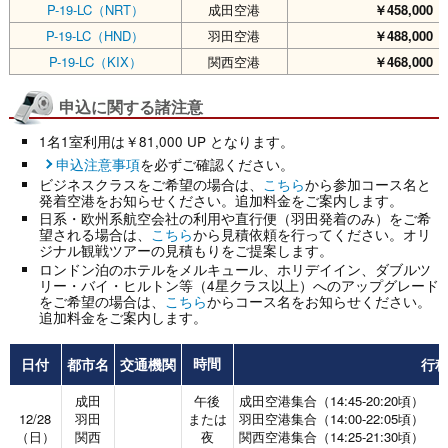
P-19-LC（NRT）
成田空港
￥458,000
（
P-19-LC（HND）
羽田空港
￥488,000
（
P-19-LC（KIX）
関西空港
￥468,000
（
申込に関する諸注意
1名1室利用は￥81,000 UP となります。
申込注意事項
を必ずご確認ください。
ビジネスクラスをご希望の場合は、
こちら
から参加コース名と
発着空港をお知らせください。追加料金をご案内します。
日系・欧州系航空会社の利用や直行便（羽田発着のみ）をご希
望される場合は、
こちら
から見積依頼を行ってください。オリ
ジナル観戦ツアーの見積もりをご提案します。
ロンドン泊のホテルをメルキュール、ホリデイイン、ダブルツ
リー・バイ・ヒルトン等（4星クラス以上）へのアップグレード
をご希望の場合は、
こちら
からコース名をお知らせください。
追加料金をご案内します。
日付
都市名
交通機関
行
時間
成田
午後
成田空港集合（14:45-20:20頃）
12/28
羽田
または
羽田空港集合（14:00-22:05頃）
（日）
関西
夜
関西空港集合（14:25-21:30頃）