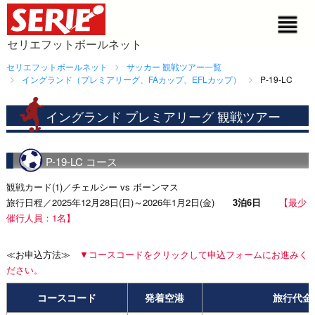
セリエフットボールネット
セリエフットボールネット
サッカー 観戦ツアー一覧
イングランド（プレミアリーグ、FAカップ、EFLカップ）
P-19-LC
イングランド プレミアリーグ 観戦ツアー
P-19-LC コース
観戦カード(1)／チェルシー vs ボーンマス
旅行日程／2025年12月28日(日)～2026年1月2日(金)
3泊6日
【最少
催行人員：1名】
≪お申込方法≫
▼コースコードをクリックして申込フォームにお進みく
ださい。
コースコード
発着空港
旅行代金