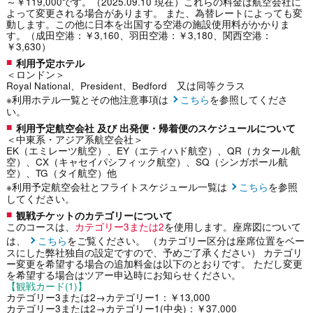
～￥119,000です。（2025.09.10 現在）これらの料金は航空会社に
よって変更される場合があります。 また、為替レートによっても変
動します。この他に日本を出国する空港の施設使用料がかかりま
す。（成田空港：￥3,160、羽田空港：￥3,180、関西空港：
￥3,630）
利用予定ホテル
＜ロンドン＞
Royal National、President、Bedford 又は同等クラス
※利用ホテル一覧とその他注意事項は
こちら
を参照してくださ
い。
利用予定航空会社 及び 出発便・帰着便のスケジュールについて
＜中東系・アジア系航空会社＞
EK（エミレーツ航空）、EY（エティハド航空）、QR（カタール航
空）、CX（キャセイパシフィック航空）、SQ（シンガポール航
空）、TG（タイ航空）他
※利用予定航空会社とフライトスケジュール一覧は
こちら
を参照
してください。
観戦チケットのカテゴリーについて
このコースは、
カテゴリー3または2
を使用します。座席図について
は、
こちら
をご覧ください。 （カテゴリー区分は座席位置をベー
スにした弊社独自の設定ですので、予めご了承ください） カテゴリ
ー変更を希望する場合の追加料金は以下のとおりです。 ただし変更
を希望する場合はツアー申込時にお知らせください。
【観戦カード(1)】
カテゴリー3または2→カテゴリー1：￥13,000
カテゴリー3または2→カテゴリー1(中央)：￥37,000