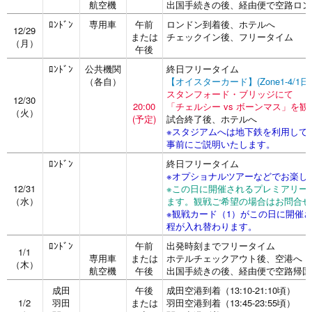
航空機
出国手続きの後、経由便で空路ロン
ﾛﾝﾄﾞﾝ
専用車
午前
ロンドン到着後、ホテルへ
12/29
または
チェックイン後、フリータイム
（月）
午後
ﾛﾝﾄﾞﾝ
公共機関
終日フリータイム
（各自）
【オイスターカード】(Zone1-4/1
スタンフォード・ブリッジにて
12/30
20:00
「チェルシー vs ボーンマス」を観
（火）
(予定)
試合終了後、ホテルへ
※スタジアムへは地下鉄を利用して
事前にご説明いたします。
ﾛﾝﾄﾞﾝ
終日フリータイム
※オプショナルツアーなどでお楽し
12/31
※この日に開催されるプレミアリー
（水）
ます。観戦ご希望の場合はお問合せ
※観戦カード（1）がこの日に開催さ
程が入れ替わります。
ﾛﾝﾄﾞﾝ
午前
出発時刻までフリータイム
1/1
専用車
または
ホテルチェックアウト後、空港へ
（木）
航空機
午後
出国手続きの後、経由便で空路帰国
成田
午後
成田空港到着（13:10-21:10頃）
1/2
羽田
または
羽田空港到着（13:45-23:55頃）