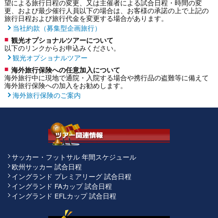
望による旅行日程の変更、又は主催者による試合日程・時間の変
更、および最少催行人員以下の場合は、お客様の承諾の上で上記の
旅行日程および旅行代金を変更する場合があります。
当社約款（募集型企画旅行）
観光オプショナルツアーについて
以下のリンクからお申込みください。
観光オプショナルツアー
海外旅行保険への任意加入について
海外旅行中に現地で通院・入院する場合や携行品の盗難等に備えて
海外旅行保険への加入をお勧めします。
海外旅行保険のご案内
サッカー・フットサル 年間スケジュール
欧州サッカー 試合日程
イングランド プレミアリーグ 試合日程
イングランド FAカップ 試合日程
イングランド EFLカップ 試合日程