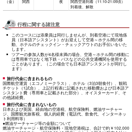
（金）
関西
夜
関西空港到着（11:10-21:05頃）
到着後、解散
行程に関する諸注意
このコースには添乗員は同行しませんが、到着空港にて現地係
員（日本語アシスタント）がお迎えして空港～ホテル間の移
動、ホテルのチェックイン・チェックアウトのお手伝いをいた
します。
ツアーの参加人数が4名様未満の場合、空港～ホテル間の移動に
は専用車ではなく地下鉄・バスなどの公共交通機関を使用する
ことがあります。（この場合でも日本語アシスタントが同行し
ます）
旅行代金に含まれるもの
国際航空運賃（エコノミークラス）、ホテル（3泊3朝食付）、観戦
チケット（1試合）、上記行程表に記載された移動費および日本語ア
シスタント費（専用車と記載された部分）、オイスターカード、そ
の他諸経費。
旅行代金に含まれないもの
日本および英国、経由地の空港税、航空保険料、燃油サーチャー
ジ、国際観光旅客税、個人的経費（電話代、飲食代、インターネッ
ト利用料等）
●燃油サーチャージ等の金額について
燃油サーチャージ・航空保険料・現地空港税は、合計で約￥102,000