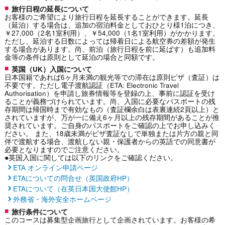
旅行日程の延長について
お客様のご希望により旅行日程を延長することができます。延長
（延泊）する場合は、追加の宿泊料金としておひとり様1泊につき、
￥27,000（2名1室利用）、￥54,000（1名1室利用）がかかります。
ただし、延泊する日数によっては帰着日による航空券の差額が発生
する場合があります。尚、前泊（旅行日程を前に延ばす）も追加料
金等の条件は原則として延泊の場合と同額です。
英国（UK）入国について
日本国籍であれば6ヶ月未満の観光等での滞在は原則ビザ（査証）は
不要です。ただし電子渡航認証（ETA: Electronic Travel
Authorisation）を申請し旅券情報等を登録の上、事前に認証を受け
ることが義務づけられています。尚、入国に必要なパスポートの残
存期間は帰国時まで有効なもの（査証欄余白は表裏連続2頁以上）と
されていますが、万が一に備え6ヶ月以上の残存期間があることが推
奨されています。ご自身のパスポートをご確認の上でお申し込みく
ださい。 また、18歳未満がビザ査証なしで単独または片方の親と同
伴で渡航する場合、渡航しない親・保護者からの英語での同意書が
必要となりますのでご注意ください。
●英国入国に関しては以下のリンクをご確認ください。
ETA オンライン申請ページ
ETAについての問合せ（英国政府HP）
ETAについて（在英日本国大使館HP）
外務省・海外安全ホームページ
旅行条件について
このコースは募集型企画旅行として企画されています。お客様の希