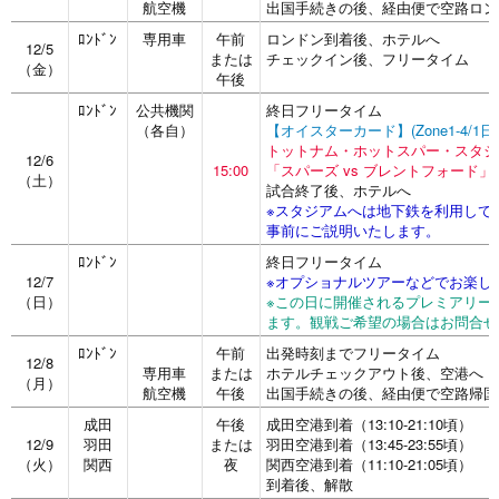
航空機
出国手続きの後、経由便で空路ロン
ﾛﾝﾄﾞﾝ
専用車
午前
ロンドン到着後、ホテルへ
12/5
または
チェックイン後、フリータイム
（金）
午後
ﾛﾝﾄﾞﾝ
公共機関
終日フリータイム
（各自）
【オイスターカード】(Zone1-4/1
トットナム・ホットスパー・スタジ
12/6
15:00
「スパーズ vs ブレントフォード」
（土）
試合終了後、ホテルへ
※スタジアムへは地下鉄を利用して
事前にご説明いたします。
ﾛﾝﾄﾞﾝ
終日フリータイム
12/7
※オプショナルツアーなどでお楽し
（日）
※この日に開催されるプレミアリー
ます。観戦ご希望の場合はお問合せ
ﾛﾝﾄﾞﾝ
午前
出発時刻までフリータイム
12/8
専用車
または
ホテルチェックアウト後、空港へ
（月）
航空機
午後
出国手続きの後、経由便で空路帰国
成田
午後
成田空港到着（13:10-21:10頃）
12/9
羽田
または
羽田空港到着（13:45-23:55頃）
（火）
関西
夜
関西空港到着（11:10-21:05頃）
到着後、解散