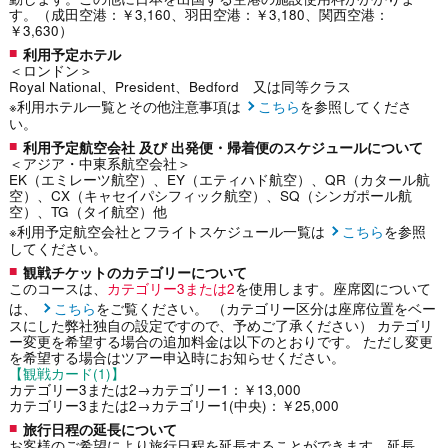
す。（成田空港：￥3,160、羽田空港：￥3,180、関西空港：
￥3,630）
利用予定ホテル
＜ロンドン＞
Royal National、President、Bedford 又は同等クラス
※利用ホテル一覧とその他注意事項は
こちら
を参照してくださ
い。
利用予定航空会社 及び 出発便・帰着便のスケジュールについて
＜アジア・中東系航空会社＞
EK（エミレーツ航空）、EY（エティハド航空）、QR（カタール航
空）、CX（キャセイパシフィック航空）、SQ（シンガポール航
空）、TG（タイ航空）他
※利用予定航空会社とフライトスケジュール一覧は
こちら
を参照
してください。
観戦チケットのカテゴリーについて
このコースは、
カテゴリー3または2
を使用します。座席図について
は、
こちら
をご覧ください。 （カテゴリー区分は座席位置をベー
スにした弊社独自の設定ですので、予めご了承ください） カテゴリ
ー変更を希望する場合の追加料金は以下のとおりです。 ただし変更
を希望する場合はツアー申込時にお知らせください。
【観戦カード(1)】
カテゴリー3または2→カテゴリー1：￥13,000
カテゴリー3または2→カテゴリー1(中央)：￥25,000
旅行日程の延長について
お客様のご希望により旅行日程を延長することができます。延長