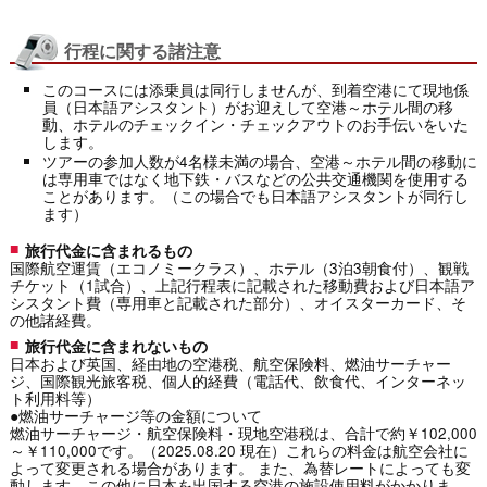
行程に関する諸注意
このコースには添乗員は同行しませんが、到着空港にて現地係
員（日本語アシスタント）がお迎えして空港～ホテル間の移
動、ホテルのチェックイン・チェックアウトのお手伝いをいた
します。
ツアーの参加人数が4名様未満の場合、空港～ホテル間の移動に
は専用車ではなく地下鉄・バスなどの公共交通機関を使用する
ことがあります。（この場合でも日本語アシスタントが同行し
ます）
旅行代金に含まれるもの
国際航空運賃（エコノミークラス）、ホテル（3泊3朝食付）、観戦
チケット（1試合）、上記行程表に記載された移動費および日本語ア
シスタント費（専用車と記載された部分）、オイスターカード、そ
の他諸経費。
旅行代金に含まれないもの
日本および英国、経由地の空港税、航空保険料、燃油サーチャー
ジ、国際観光旅客税、個人的経費（電話代、飲食代、インターネッ
ト利用料等）
●燃油サーチャージ等の金額について
燃油サーチャージ・航空保険料・現地空港税は、合計で約￥102,000
～￥110,000です。（2025.08.20 現在）これらの料金は航空会社に
よって変更される場合があります。 また、為替レートによっても変
動します。この他に日本を出国する空港の施設使用料がかかりま