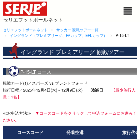
セリエフットボールネット
セリエフットボールネット
サッカー 観戦ツアー一覧
イングランド（プレミアリーグ、FAカップ、EFLカップ）
P-15-LT
イングランド プレミアリーグ 観戦ツアー
P-15-LT コース
観戦カード(1)／スパーズ vs ブレントフォード
旅行日程／2025年12月4日(木)～12月9日(火)
3泊6日
【最少催行人
員：1名】
≪お申込方法≫
▼コースコードをクリックして申込フォームにお進みく
ださい。
コースコード
発着空港
旅行代金