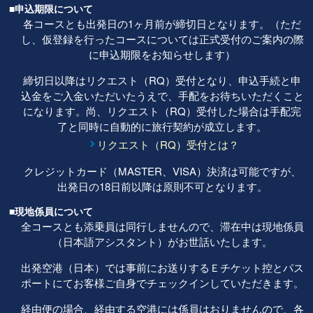
■申込期限について
各コースとも出発日の1ヶ月前が締切日となります。（ただ
し、仮登録を行ったコースについては正式受付のご案内の際
に申込期限をお知らせします）
締切日以降はリクエスト（RQ）受付となり、申込手続と申
込金をご入金いただいたうえで、手配をお待ちいただくこと
になります。尚、リクエスト（RQ）受付した場合は手配完
了と同時に自動的に旅行契約が成立します。
リクエスト（RQ）受付とは？
クレジットカード（MASTER、VISA）決済は可能ですが、
出発日の18日前以降は原則不可となります。
■現地係員について
全コースとも添乗員は同行しませんので、滞在中は現地係員
（日本語アシスタント）がお世話いたします。
出発空港（日本）では事前にお送りするＥチケット控とパス
ポートにてお客様ご自身でチェックインしていただきます。
経由便の場合、経由する空港には係員はおりませんので、各