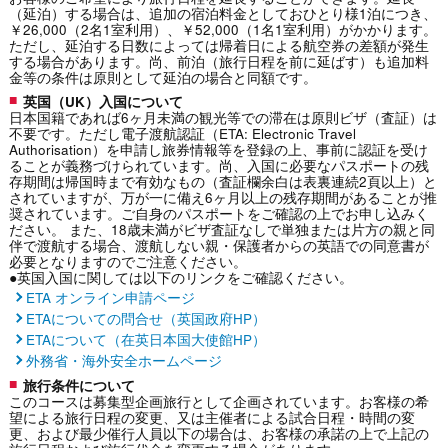
（延泊）する場合は、追加の宿泊料金としておひとり様1泊につき、
￥26,000（2名1室利用）、￥52,000（1名1室利用）がかかります。
ただし、延泊する日数によっては帰着日による航空券の差額が発生
する場合があります。尚、前泊（旅行日程を前に延ばす）も追加料
金等の条件は原則として延泊の場合と同額です。
英国（UK）入国について
日本国籍であれば6ヶ月未満の観光等での滞在は原則ビザ（査証）は
不要です。ただし電子渡航認証（ETA: Electronic Travel
Authorisation）を申請し旅券情報等を登録の上、事前に認証を受け
ることが義務づけられています。尚、入国に必要なパスポートの残
存期間は帰国時まで有効なもの（査証欄余白は表裏連続2頁以上）と
されていますが、万が一に備え6ヶ月以上の残存期間があることが推
奨されています。ご自身のパスポートをご確認の上でお申し込みく
ださい。 また、18歳未満がビザ査証なしで単独または片方の親と同
伴で渡航する場合、渡航しない親・保護者からの英語での同意書が
必要となりますのでご注意ください。
●英国入国に関しては以下のリンクをご確認ください。
ETA オンライン申請ページ
ETAについての問合せ（英国政府HP）
ETAについて（在英日本国大使館HP）
外務省・海外安全ホームページ
旅行条件について
このコースは募集型企画旅行として企画されています。お客様の希
望による旅行日程の変更、又は主催者による試合日程・時間の変
更、および最少催行人員以下の場合は、お客様の承諾の上で上記の