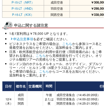
P-15-LT（NRT）
成田空港
￥308,000
P-15-LT（HND）
羽田空港
￥298,000
P-15-LT（KIX）
関西空港
￥338,000
申込に関する諸注意
1名1室利用は￥78,000 UP となります。
申込注意事項
を必ずご確認ください。
ビジネスクラスをご希望の場合は、
こちら
から参加コース名と
発着空港をお知らせください。追加料金をご案内します。
日系・欧州系航空会社の利用や直行便（羽田発着のみ）をご希
望される場合は、
こちら
から見積依頼を行ってください。オリ
ジナル観戦ツアーの見積もりをご提案します。
ロンドン泊のホテルをメルキュール、ホリデイイン、ダブルツ
リー・バイ・ヒルトン等（4星クラス以上）へのアップグレード
をご希望の場合は、
こちら
からコース名をお知らせください。
追加料金をご案内します。
日付
都市名
交通機関
行
時間
成田
午後
成田空港集合（14:45-20:20頃）
12/4
羽田
または
羽田空港集合（14:00-22:05頃）
（木）
関西
夜
関西空港集合（14:25-21:30頃）