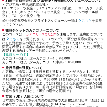
利用予定航空会社 及び 出発便・帰着便のスケジュールについて
＜アジア系・中東系航空会社＞
EK（エミレーツ航空）、EY（エティハド航空）、QR（カタール航
空）、CX（キャセイパシフィック航空）、SQ（シンガポール航
空）、TG（タイ航空）他
※利用予定航空会社とフライトスケジュール一覧は
こちら
を参照
してください。
観戦チケットのカテゴリーについて
このコースは、
カテゴリー3または2
を使用します。座席図について
は
こちら
をご覧ください。 （カテゴリー区分は座席位置をベース
にした弊社独自の設定ですので、予めご了承ください） カテゴリー
変更を希望する場合の追加料金は以下のとおりです。 ただし変更を
希望する場合はツアー申込時にお知らせください。
【観戦カード(1)】
カテゴリー3または2→カテゴリー1：￥8,000
カテゴリー3または2→カテゴリー1(中央)：￥20,000
旅行日程の延長について
お客様のご希望により旅行日程を延長することができます。延長
（延泊）する場合は、追加の宿泊料金としておひとり様1泊につき、
￥18,000（2名1室利用）、￥36,000（1名1室利用）がかかります。
ただし、延泊する日数によっては帰着日による航空券の差額が発生
する場合があります。尚、前泊（旅行日程を前に延ばす）も追加料
金等の条件は原則として延泊の場合と同額です。
英国（UK）入国について
日本国籍であれば6ヶ月未満の観光等での滞在は原則ビザ（査証）は
不要です。ただし電子渡航認証（ETA: Electronic Travel