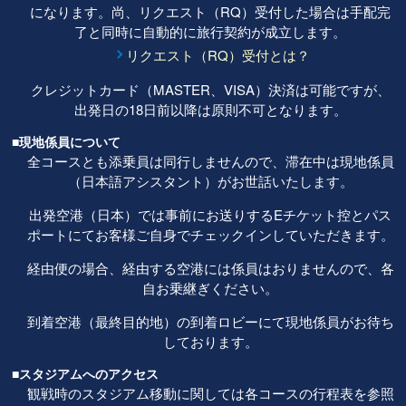
になります。尚、リクエスト（RQ）受付した場合は手配完
了と同時に自動的に旅行契約が成立します。
リクエスト（RQ）受付とは？
クレジットカード（MASTER、VISA）決済は可能ですが、
出発日の18日前以降は原則不可となります。
■現地係員について
全コースとも添乗員は同行しませんので、滞在中は現地係員
（日本語アシスタント）がお世話いたします。
出発空港（日本）では事前にお送りするEチケット控とパス
ポートにてお客様ご自身でチェックインしていただきます。
経由便の場合、経由する空港には係員はおりませんので、各
自お乗継ぎください。
到着空港（最終目的地）の到着ロビーにて現地係員がお待ち
しております。
■スタジアムへのアクセス
観戦時のスタジアム移動に関しては各コースの行程表を参照