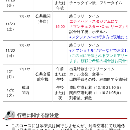
または
チェックイン後、フリータイム
（金）
午後
公共機関
終日フリータイム
ﾏﾝﾁｪｽﾀｰ
（各自）
エティハド・スタジアムにて
11/29
15:00
「マンチェスター･C vs リーズ」
（土）
試合終了後、ホテルへ
※スタジアムへの行き方は現地にて
終日フリータイム
ﾏﾝﾁｪｽﾀｰ
11/30
※オプショナルツアーなどでお楽し
（日）
※この日に開催されるプレミアリー
ます。観戦ご希望の場合はお問合せ
午前
出発時刻までフリータイム
ﾏﾝﾁｪｽﾀｰ
12/1
公共交通
または
ホテル出発、空港へ
（月）
航空機
午後
出国手続きの後、経由便で空路帰国
成田
午後
成田空港到着（13:10-21:10頃）
12/2
関西
または
関西空港到着（11:10-21:05頃）
（火）
夜
到着後、解散
行程に関する諸注意
このコースには添乗員は同行しませんが、到着空港にて現地係