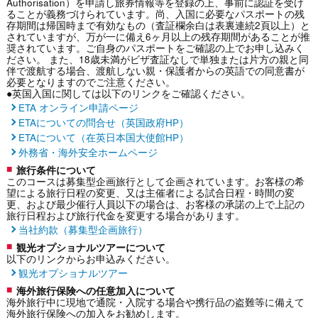
Authorisation）を申請し旅券情報等を登録の上、事前に認証を受け
ることが義務づけられています。尚、入国に必要なパスポートの残
存期間は帰国時まで有効なもの（査証欄余白は表裏連続2頁以上）と
されていますが、万が一に備え6ヶ月以上の残存期間があることが推
奨されています。ご自身のパスポートをご確認の上でお申し込みく
ださい。 また、18歳未満がビザ査証なしで単独または片方の親と同
伴で渡航する場合、渡航しない親・保護者からの英語での同意書が
必要となりますのでご注意ください。
●英国入国に関しては以下のリンクをご確認ください。
ETA オンライン申請ページ
ETAについての問合せ（英国政府HP）
ETAについて（在英日本国大使館HP）
外務省・海外安全ホームページ
旅行条件について
このコースは募集型企画旅行として企画されています。お客様の希
望による旅行日程の変更、又は主催者による試合日程・時間の変
更、および最少催行人員以下の場合は、お客様の承諾の上で上記の
旅行日程および旅行代金を変更する場合があります。
当社約款（募集型企画旅行）
観光オプショナルツアーについて
以下のリンクからお申込みください。
観光オプショナルツアー
海外旅行保険への任意加入について
海外旅行中に現地で通院・入院する場合や携行品の盗難等に備えて
海外旅行保険への加入をお勧めします。