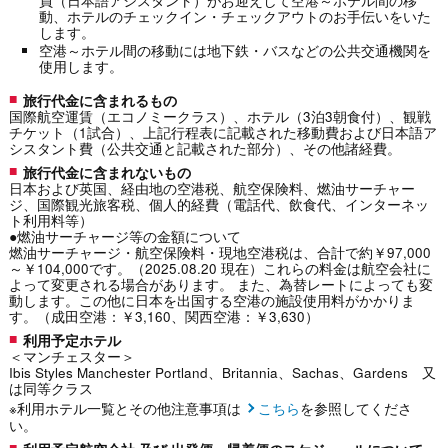
員（日本語アシスタント）がお迎えして空港～ホテル間の移
動、ホテルのチェックイン・チェックアウトのお手伝いをいた
します。
空港～ホテル間の移動には地下鉄・バスなどの公共交通機関を
使用します。
旅行代金に含まれるもの
国際航空運賃（エコノミークラス）、ホテル（3泊3朝食付）、観戦
チケット（1試合）、上記行程表に記載された移動費および日本語ア
シスタント費（公共交通と記載された部分）、その他諸経費。
旅行代金に含まれないもの
日本および英国、経由地の空港税、航空保険料、燃油サーチャー
ジ、国際観光旅客税、個人的経費（電話代、飲食代、インターネッ
ト利用料等）
●燃油サーチャージ等の金額について
燃油サーチャージ・航空保険料・現地空港税は、合計で約￥97,000
～￥104,000です。（2025.08.20 現在）これらの料金は航空会社に
よって変更される場合があります。 また、為替レートによっても変
動します。この他に日本を出国する空港の施設使用料がかかりま
す。（成田空港：￥3,160、関西空港：￥3,630）
利用予定ホテル
＜マンチェスター＞
Ibis Styles Manchester Portland、Britannia、Sachas、Gardens 又
は同等クラス
※利用ホテル一覧とその他注意事項は
こちら
を参照してくださ
い。