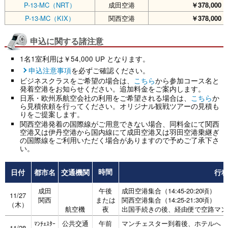
P-13-MC（NRT）
成田空港
￥378,000
P-13-MC（KIX）
関西空港
￥378,000
申込に関する諸注意
1名1室利用は￥54,000 UP となります。
申込注意事項
を必ずご確認ください。
ビジネスクラスをご希望の場合は、
こちら
から参加コース名と
発着空港をお知らせください。追加料金をご案内します。
日系・欧州系航空会社の利用をご希望される場合は、
こちら
か
ら見積依頼を行ってください。オリジナル観戦ツアーの見積も
りをご提案します。
関西空港発着の国際線がご用意できない場合、同料金にて関西
空港又は伊丹空港から国内線にて成田空港又は羽田空港乗継ぎ
の国際線をご利用いただく場合がありますので予めご了承下さ
い。
日付
都市名
交通機関
行
時間
成田
午後
成田空港集合（14:45-20:20頃）
11/27
関西
または
関西空港集合（14:25-21:30頃）
（木）
航空機
夜
出国手続きの後、経由便で空路マン
公共交通
午前
マンチェスター到着後、ホテルへ
ﾏﾝﾁｪｽﾀｰ
11/28