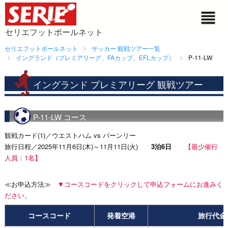
セリエフットボールネット
セリエフットボールネット
サッカー 観戦ツアー一覧
イングランド（プレミアリーグ、FAカップ、EFLカップ）
P-11-LW
イングランド プレミアリーグ 観戦ツアー
P-11-LW コース
観戦カード(1)／ウエストハム vs バーンリー
旅行日程／2025年11月6日(木)～11月11日(火)
3泊6日
【最少催行
人員：1名】
≪お申込方法≫
▼コースコードをクリックして申込フォームにお進みく
ださい。
コースコード
発着空港
旅行代金