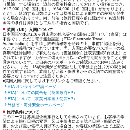
（延泊）する場合は、追加の宿泊料金としておひとり様1泊につき、
￥17,000（2名1室利用）、￥34,000（1名1室利用）がかかります。
ただし、延泊する日数によっては帰着日による航空券の差額が発生
する場合があります。尚、前泊（旅行日程を前に延ばす）も追加料
金等の条件は原則として延泊の場合と同額です。
英国（UK）入国について
日本国籍であれば6ヶ月未満の観光等での滞在は原則ビザ（査証）は
不要です。ただし電子渡航認証（ETA: Electronic Travel
Authorisation）を申請し旅券情報等を登録の上、事前に認証を受け
ることが義務づけられています。尚、入国に必要なパスポートの残
存期間は帰国時まで有効なもの（査証欄余白は表裏連続2頁以上）と
されていますが、万が一に備え6ヶ月以上の残存期間があることが推
奨されています。ご自身のパスポートをご確認の上でお申し込みく
ださい。 また、18歳未満がビザ査証なしで単独または片方の親と同
伴で渡航する場合、渡航しない親・保護者からの英語での同意書が
必要となりますのでご注意ください。
●英国入国に関しては以下のリンクをご確認ください。
ETA オンライン申請ページ
ETAについての問合せ（英国政府HP）
ETAについて（在英日本国大使館HP）
外務省・海外安全ホームページ
旅行条件について
このコースは募集型企画旅行として企画されています。お客様の希
望による旅行日程の変更、又は主催者による試合日程・時間の変
更、および最少催行人員以下の場合は、お客様の承諾の上で上記の