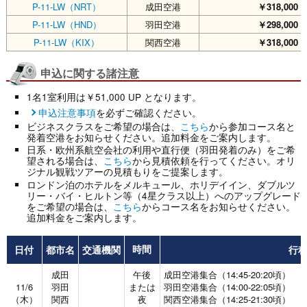
P-11-LW（NRT）
成田空港
￥318,000
（
P-11-LW（HND）
羽田空港
￥298,000
（
P-11-LW（KIX）
関西空港
￥318,000
（
申込に関する諸注意
1名1室利用は￥51,000 UP となります。
申込注意事項
を必ずご確認ください。
ビジネスクラスをご希望の場合は、
こちら
から参加コース名と
発着空港をお知らせください。追加料金をご案内します。
日系・欧州系航空会社の利用や直行便（羽田発着のみ）をご希
望される場合は、
こちら
から見積依頼を行ってください。オリ
ジナル観戦ツアーの見積もりをご提案します。
ロンドン泊のホテルをメルキュール、ホリデイイン、ダブルツ
リー・バイ・ヒルトン等（4星クラス以上）へのアップグレード
をご希望の場合は、
こちら
からコース名をお知らせください。
追加料金をご案内します。
日付
都市名
交通機関
行
時間
成田
午後
成田空港集合（14:45-20:20頃）
11/6
羽田
または
羽田空港集合（14:00-22:05頃）
（木）
関西
夜
関西空港集合（14:25-21:30頃）