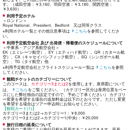
す。（成田空港：￥3,160、羽田空港：￥3,180、関西空港：
￥3,630）
利用予定ホテル
＜ロンドン＞
Royal National、President、Bedford 又は同等クラス
※利用ホテル一覧とその他注意事項は
こちら
を参照してくださ
い。
利用予定航空会社 及び 出発便・帰着便のスケジュールについて
＜中東系・アジア系航空会社＞
EK（エミレーツ航空）、EY（エティハド航空）、QR（カタール航
空）、CX（キャセイパシフィック航空）、SQ（シンガポール航
空）、TG（タイ航空）他
※利用予定航空会社とフライトスケジュール一覧は
こちら
を参照
してください。
観戦チケットのカテゴリーについて
このコースは、
カテゴリー3または2
を使用します。座席図について
は、
こちら
をご覧ください。 （カテゴリー区分は座席位置をベー
スにした弊社独自の設定ですので、予めご了承ください） カテゴリ
ー変更を希望する場合の追加料金は以下のとおりです。 ただし変更
を希望する場合はツアー申込時にお知らせください。
【観戦カード(1)】
カテゴリー3または2→カテゴリー1：￥8,000
カテゴリー3または2→カテゴリー1(中央)：￥20,000
旅行日程の延長について
お客様のご希望により旅行日程を延長することができます。延長