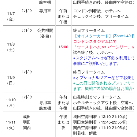
航空機
出国手続きの後、経由便で空路ロン
ﾛﾝﾄﾞﾝ
専用車
午前
ロンドン到着後、ホテルへ
11/7
または
チェックイン後、フリータイム
（金）
午後
ﾛﾝﾄﾞﾝ
公共機関
終日フリータイム
（各自）
【オイスターカード】(Zone1-4/1
ロンドンスタジアムにて
11/8
15:00
「ウエストハム vs バーンリー」を
（土）
試合終了後、ホテルへ
※スタジアムへは地下鉄を利用して
事前にご説明いたします。
ﾛﾝﾄﾞﾝ
終日フリータイム
11/9
※オプショナルツアーなどでお楽し
（日）
※この日に開催されるプレミアリー
ます。観戦ご希望の場合はお問合せ
ﾛﾝﾄﾞﾝ
午前
出発時刻までフリータイム
11/10
専用車
または
ホテルチェックアウト後、空港へ
（月）
航空機
午後
出国手続きの後、経由便で空路帰国
成田
午後
成田空港到着（13:10-21:10頃）
11/11
羽田
または
羽田空港到着（13:45-23:55頃）
（火）
関西
夜
関西空港到着（11:10-21:05頃）
到着後、解散