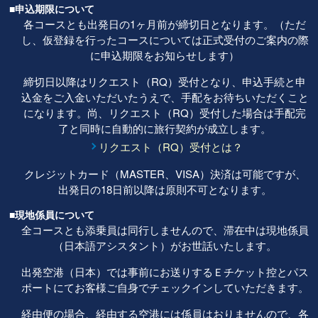
■申込期限について
各コースとも出発日の1ヶ月前が締切日となります。（ただ
し、仮登録を行ったコースについては正式受付のご案内の際
に申込期限をお知らせします）
締切日以降はリクエスト（RQ）受付となり、申込手続と申
込金をご入金いただいたうえで、手配をお待ちいただくこと
になります。尚、リクエスト（RQ）受付した場合は手配完
了と同時に自動的に旅行契約が成立します。
リクエスト（RQ）受付とは？
クレジットカード（MASTER、VISA）決済は可能ですが、
出発日の18日前以降は原則不可となります。
■現地係員について
全コースとも添乗員は同行しませんので、滞在中は現地係員
（日本語アシスタント）がお世話いたします。
出発空港（日本）では事前にお送りするＥチケット控とパス
ポートにてお客様ご自身でチェックインしていただきます。
経由便の場合、経由する空港には係員はおりませんので、各