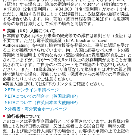
（延泊）する場合は、追加の宿泊料金としておひとり様1泊につき、
￥17,000（2名1室利用）、￥34,000（1名1室利用）がかかります。
ただし、延泊する日数によっては帰着日による航空券の差額が発生
する場合があります。尚、前泊（旅行日程を前に延ばす）も追加料
金等の条件は原則として延泊の場合と同額です。
英国（UK）入国について
日本国籍であれば6ヶ月未満の観光等での滞在は原則ビザ（査証）は
不要です。ただし電子渡航認証（ETA: Electronic Travel
Authorisation）を申請し旅券情報等を登録の上、事前に認証を受け
ることが義務づけられています。尚、入国に必要なパスポートの残
存期間は帰国時まで有効なもの（査証欄余白は表裏連続2頁以上）と
されていますが、万が一に備え6ヶ月以上の残存期間があることが推
奨されています。ご自身のパスポートをご確認の上でお申し込みく
ださい。 また、18歳未満がビザ査証なしで単独または片方の親と同
伴で渡航する場合、渡航しない親・保護者からの英語での同意書が
必要となりますのでご注意ください。
●英国入国に関しては以下のリンクをご確認ください。
ETA オンライン申請ページ
ETAについての問合せ（英国政府HP）
ETAについて（在英日本国大使館HP）
外務省・海外安全ホームページ
旅行条件について
このコースは募集型企画旅行として企画されています。お客様の希
望による旅行日程の変更、又は主催者による試合日程・時間の変
更、および最少催行人員以下の場合は、お客様の承諾の上で上記の