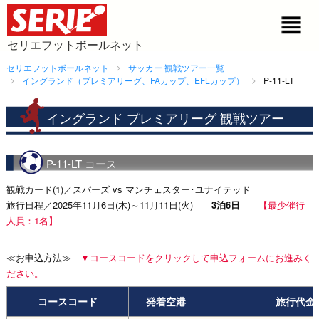
セリエフットボールネット
セリエフットボールネット
サッカー 観戦ツアー一覧
イングランド（プレミアリーグ、FAカップ、EFLカップ）
P-11-LT
イングランド プレミアリーグ 観戦ツアー
P-11-LT コース
観戦カード(1)／スパーズ vs マンチェスター･ユナイテッド
旅行日程／2025年11月6日(木)～11月11日(火)
3泊6日
【最少催行
人員：1名】
≪お申込方法≫
▼コースコードをクリックして申込フォームにお進みく
ださい。
コースコード
発着空港
旅行代金