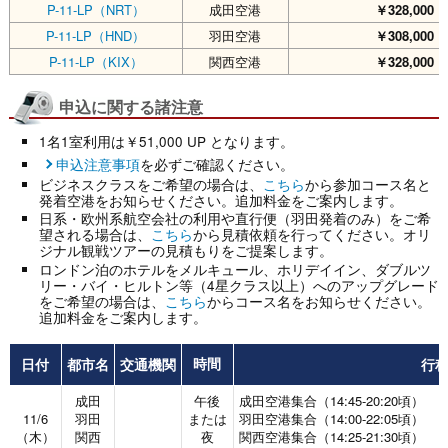
P-11-LP（NRT）
成田空港
￥328,000
（
P-11-LP（HND）
羽田空港
￥308,000
（
P-11-LP（KIX）
関西空港
￥328,000
（
申込に関する諸注意
1名1室利用は￥51,000 UP となります。
申込注意事項
を必ずご確認ください。
ビジネスクラスをご希望の場合は、
こちら
から参加コース名と
発着空港をお知らせください。追加料金をご案内します。
日系・欧州系航空会社の利用や直行便（羽田発着のみ）をご希
望される場合は、
こちら
から見積依頼を行ってください。オリ
ジナル観戦ツアーの見積もりをご提案します。
ロンドン泊のホテルをメルキュール、ホリデイイン、ダブルツ
リー・バイ・ヒルトン等（4星クラス以上）へのアップグレード
をご希望の場合は、
こちら
からコース名をお知らせください。
追加料金をご案内します。
日付
都市名
交通機関
行
時間
成田
午後
成田空港集合（14:45-20:20頃）
11/6
羽田
または
羽田空港集合（14:00-22:05頃）
（木）
関西
夜
関西空港集合（14:25-21:30頃）