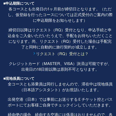
■申込期限について
各コースとも出発日の1ヶ月前が締切日となります。（ただ
し、仮登録を行ったコースについては正式受付のご案内の際
に申込期限をお知らせします）
締切日以降はリクエスト（RQ）受付となり、申込手続と申
込金をご入金いただいたうえで、手配をお待ちいただくこと
になります。尚、リクエスト（RQ）受付した場合は手配完
了と同時に自動的に旅行契約が成立します。
リクエスト（RQ）受付とは？
クレジットカード（MASTER、VISA）決済は可能ですが、
出発日の18日前以降は原則不可となります。
■現地係員について
全コースとも添乗員は同行しませんので、滞在中は現地係員
（日本語アシスタント）がお世話いたします。
出発空港（日本）では事前にお送りするＥチケット控とパス
ポートにてお客様ご自身でチェックインしていただきます。
経由便の場合、経由する空港には係員はおりませんので、各