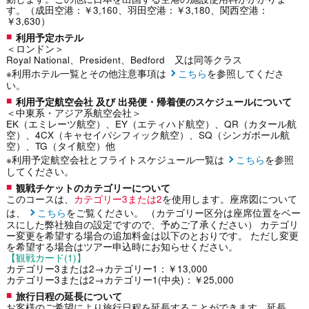
す。（成田空港：￥3,160、羽田空港：￥3,180、関西空港：
￥3,630）
利用予定ホテル
＜ロンドン＞
Royal National、President、Bedford 又は同等クラス
※利用ホテル一覧とその他注意事項は
こちら
を参照してくださ
い。
利用予定航空会社 及び 出発便・帰着便のスケジュールについて
＜中東系・アジア系航空会社＞
EK（エミレーツ航空）、EY（エティハド航空）、QR（カタール航
空）、4CX（キャセイパシフィック航空）、SQ（シンガポール航
空）、TG（タイ航空）他
※利用予定航空会社とフライトスケジュール一覧は
こちら
を参照
してください。
観戦チケットのカテゴリーについて
このコースは、
カテゴリー3または2
を使用します。座席図について
は、
こちら
をご覧ください。 （カテゴリー区分は座席位置をベー
スにした弊社独自の設定ですので、予めご了承ください） カテゴリ
ー変更を希望する場合の追加料金は以下のとおりです。 ただし変更
を希望する場合はツアー申込時にお知らせください。
【観戦カード(1)】
カテゴリー3または2→カテゴリー1：￥13,000
カテゴリー3または2→カテゴリー1(中央)：￥25,000
旅行日程の延長について
お客様のご希望により旅行日程を延長することができます。延長