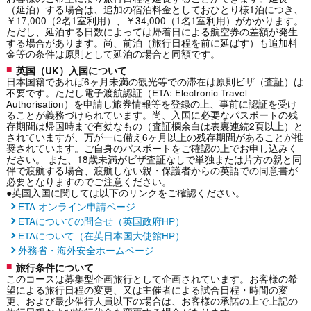
（延泊）する場合は、追加の宿泊料金としておひとり様1泊につき、
￥17,000（2名1室利用）、￥34,000（1名1室利用）がかかります。
ただし、延泊する日数によっては帰着日による航空券の差額が発生
する場合があります。尚、前泊（旅行日程を前に延ばす）も追加料
金等の条件は原則として延泊の場合と同額です。
英国（UK）入国について
日本国籍であれば6ヶ月未満の観光等での滞在は原則ビザ（査証）は
不要です。ただし電子渡航認証（ETA: Electronic Travel
Authorisation）を申請し旅券情報等を登録の上、事前に認証を受け
ることが義務づけられています。尚、入国に必要なパスポートの残
存期間は帰国時まで有効なもの（査証欄余白は表裏連続2頁以上）と
されていますが、万が一に備え6ヶ月以上の残存期間があることが推
奨されています。ご自身のパスポートをご確認の上でお申し込みく
ださい。 また、18歳未満がビザ査証なしで単独または片方の親と同
伴で渡航する場合、渡航しない親・保護者からの英語での同意書が
必要となりますのでご注意ください。
●英国入国に関しては以下のリンクをご確認ください。
ETA オンライン申請ページ
ETAについての問合せ（英国政府HP）
ETAについて（在英日本国大使館HP）
外務省・海外安全ホームページ
旅行条件について
このコースは募集型企画旅行として企画されています。お客様の希
望による旅行日程の変更、又は主催者による試合日程・時間の変
更、および最少催行人員以下の場合は、お客様の承諾の上で上記の