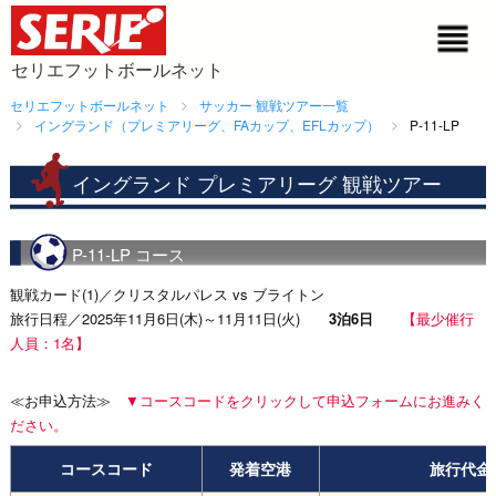
セリエフットボールネット
セリエフットボールネット
サッカー 観戦ツアー一覧
イングランド（プレミアリーグ、FAカップ、EFLカップ）
P-11-LP
イングランド プレミアリーグ 観戦ツアー
P-11-LP コース
観戦カード(1)／クリスタルパレス vs ブライトン
旅行日程／2025年11月6日(木)～11月11日(火)
3泊6日
【最少催行
人員：1名】
≪お申込方法≫
▼コースコードをクリックして申込フォームにお進みく
ださい。
コースコード
発着空港
旅行代金