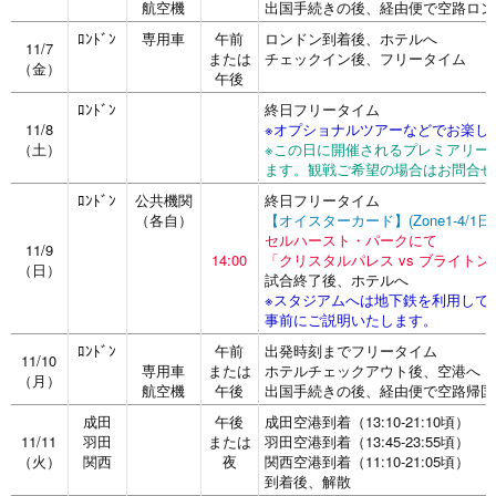
航空機
出国手続きの後、経由便で空路ロン
ﾛﾝﾄﾞﾝ
専用車
午前
ロンドン到着後、ホテルへ
11/7
または
チェックイン後、フリータイム
（金）
午後
ﾛﾝﾄﾞﾝ
終日フリータイム
11/8
※オプショナルツアーなどでお楽し
（土）
※この日に開催されるプレミアリー
ます。観戦ご希望の場合はお問合せ
ﾛﾝﾄﾞﾝ
公共機関
終日フリータイム
（各自）
【オイスターカード】(Zone1-4/1
セルハースト・パークにて
11/9
14:00
「クリスタルパレス vs ブライト
（日）
試合終了後、ホテルへ
※スタジアムへは地下鉄を利用して
事前にご説明いたします。
ﾛﾝﾄﾞﾝ
午前
出発時刻までフリータイム
11/10
専用車
または
ホテルチェックアウト後、空港へ
（月）
航空機
午後
出国手続きの後、経由便で空路帰国
成田
午後
成田空港到着（13:10-21:10頃）
11/11
羽田
または
羽田空港到着（13:45-23:55頃）
（火）
関西
夜
関西空港到着（11:10-21:05頃）
到着後、解散