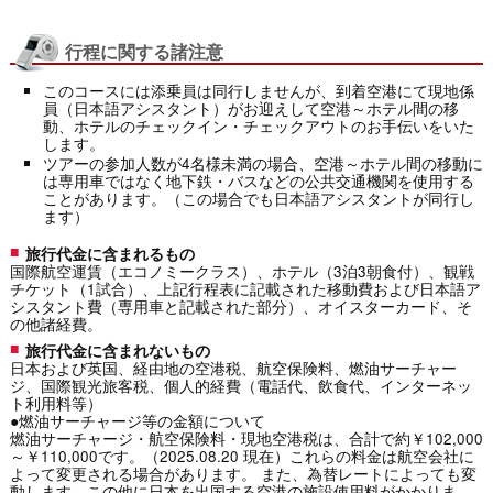
行程に関する諸注意
このコースには添乗員は同行しませんが、到着空港にて現地係
員（日本語アシスタント）がお迎えして空港～ホテル間の移
動、ホテルのチェックイン・チェックアウトのお手伝いをいた
します。
ツアーの参加人数が4名様未満の場合、空港～ホテル間の移動に
は専用車ではなく地下鉄・バスなどの公共交通機関を使用する
ことがあります。（この場合でも日本語アシスタントが同行し
ます）
旅行代金に含まれるもの
国際航空運賃（エコノミークラス）、ホテル（3泊3朝食付）、観戦
チケット（1試合）、上記行程表に記載された移動費および日本語ア
シスタント費（専用車と記載された部分）、オイスターカード、そ
の他諸経費。
旅行代金に含まれないもの
日本および英国、経由地の空港税、航空保険料、燃油サーチャー
ジ、国際観光旅客税、個人的経費（電話代、飲食代、インターネッ
ト利用料等）
●燃油サーチャージ等の金額について
燃油サーチャージ・航空保険料・現地空港税は、合計で約￥102,000
～￥110,000です。（2025.08.20 現在）これらの料金は航空会社に
よって変更される場合があります。 また、為替レートによっても変
動します。この他に日本を出国する空港の施設使用料がかかりま