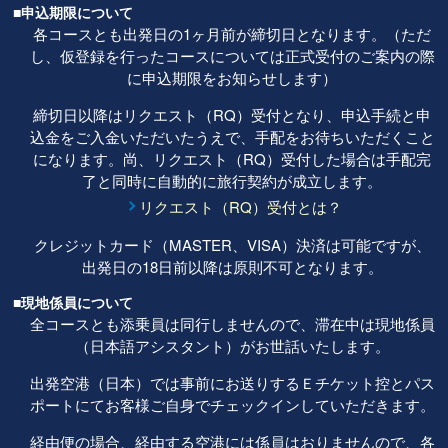
■申込期限について
各コースとも出発日の1ヶ月前が締切日となります。（ただ
し、仮登録を行ったコースについては正式受付のご案内の際
に申込期限をお知らせします）
締切日以降はリクエスト（RQ）受付となり、申込手続と申
込金をご入金いただいたうえで、手配をお待ちいただくこと
になります。尚、リクエスト（RQ）受付した場合は手配完
了と同時に自動的に旅行契約が成立します。
リクエスト（RQ）受付とは？
クレジットカード（MASTER、VISA）決済は可能ですが、
出発日の18日前以降は原則不可となります。
■現地係員について
全コースとも添乗員は同行しませんので、滞在中は現地係員
（日本語アシスタント）がお世話いたします。
出発空港（日本）では事前にお送りするＥチケット控とパス
ポートにてお客様ご自身でチェックインしていただきます。
経由便の場合、経由する空港には係員はおりませんので、各