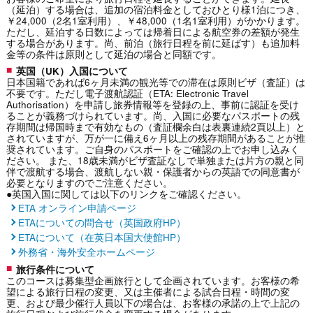
（延泊）する場合は、追加の宿泊料金としておひとり様1泊につき、
￥24,000（2名1室利用）、￥48,000（1名1室利用）がかかります。
ただし、延泊する日数によっては帰着日による航空券の差額が発生
する場合があります。尚、前泊（旅行日程を前に延ばす）も追加料
金等の条件は原則として延泊の場合と同額です。
英国（UK）入国について
日本国籍であれば6ヶ月未満の観光等での滞在は原則ビザ（査証）は
不要です。ただし電子渡航認証（ETA: Electronic Travel
Authorisation）を申請し旅券情報等を登録の上、事前に認証を受け
ることが義務づけられています。尚、入国に必要なパスポートの残
存期間は帰国時まで有効なもの（査証欄余白は表裏連続2頁以上）と
されていますが、万が一に備え6ヶ月以上の残存期間があることが推
奨されています。ご自身のパスポートをご確認の上でお申し込みく
ださい。 また、18歳未満がビザ査証なしで単独または片方の親と同
伴で渡航する場合、渡航しない親・保護者からの英語での同意書が
必要となりますのでご注意ください。
●英国入国に関しては以下のリンクをご確認ください。
ETA オンライン申請ページ
ETAについての問合せ（英国政府HP）
ETAについて（在英日本国大使館HP）
外務省・海外安全ホームページ
旅行条件について
このコースは募集型企画旅行として企画されています。お客様の希
望による旅行日程の変更、又は主催者による試合日程・時間の変
更、および最少催行人員以下の場合は、お客様の承諾の上で上記の