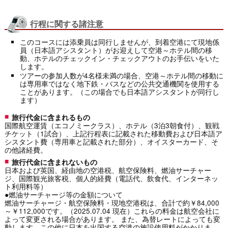
行程に関する諸注意
このコースには添乗員は同行しませんが、到着空港にて現地係
員（日本語アシスタント）がお迎えして空港～ホテル間の移
動、ホテルのチェックイン・チェックアウトのお手伝いをいた
します。
ツアーの参加人数が4名様未満の場合、空港～ホテル間の移動に
は専用車ではなく地下鉄・バスなどの公共交通機関を使用する
ことがあります。（この場合でも日本語アシスタントが同行し
ます）
旅行代金に含まれるもの
国際航空運賃（エコノミークラス）、ホテル（3泊3朝食付）、観戦
チケット（1試合）、上記行程表に記載された移動費および日本語ア
シスタント費（専用車と記載された部分）、オイスターカード、そ
の他諸経費。
旅行代金に含まれないもの
日本および英国、経由地の空港税、航空保険料、燃油サーチャー
ジ、国際観光旅客税、個人的経費（電話代、飲食代、インターネッ
ト利用料等）
●燃油サーチャージ等の金額について
燃油サーチャージ・航空保険料・現地空港税は、合計で約￥84,000
～￥112,000です。（2025.07.04 現在）これらの料金は航空会社に
よって変更される場合があります。 また、為替レートによっても変
動します。この他に日本を出国する空港の施設使用料がかかりま