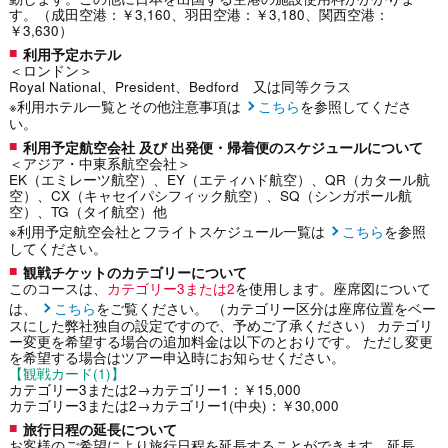
す。（成田空港：￥3,160、羽田空港：￥3,180、関西空港：
￥3,630）
利用予定ホテル
＜ロンドン＞
Royal National、President、Bedford 又は同等クラス
※利用ホテル一覧とその他注意事項は
こちら
を参照してくださ
い。
利用予定航空会社 及び 出発便・帰着便のスケジュールについて
＜アジア・中東系航空会社＞
EK（エミレーツ航空）、EY（エティハド航空）、QR（カタール航
空）、CX（キャセイパシフィック航空）、SQ（シンガポール航
空）、TG（タイ航空）他
※利用予定航空会社とフライトスケジュール一覧は
こちら
を参照
してください。
観戦チケットのカテゴリーについて
このコースは、
カテゴリー3または2
を使用します。座席図について
は、
こちら
をご覧ください。 （カテゴリー区分は座席位置をベー
スにした弊社独自の設定ですので、予めご了承ください） カテゴリ
ー変更を希望する場合の追加料金は以下のとおりです。 ただし変更
を希望する場合はツアー申込時にお知らせください。
【観戦カード(1)】
カテゴリー3または2→カテゴリー1：￥15,000
カテゴリー3または2→カテゴリー1(中央)：￥30,000
旅行日程の延長について
お客様のご希望により旅行日程を延長することができます。延長