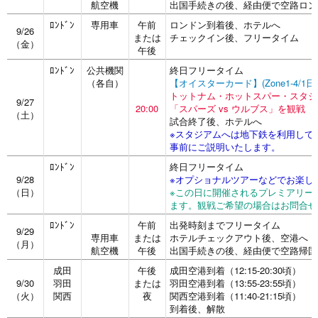
航空機
出国手続きの後、経由便で空路ロン
ﾛﾝﾄﾞﾝ
専用車
午前
ロンドン到着後、ホテルへ
9/26
または
チェックイン後、フリータイム
（金）
午後
ﾛﾝﾄﾞﾝ
公共機関
終日フリータイム
（各自）
【オイスターカード】(Zone1-4/1
トットナム・ホットスパー・スタジ
9/27
20:00
「スパーズ vs ウルブス」を観戦
（土）
試合終了後、ホテルへ
※スタジアムへは地下鉄を利用して
事前にご説明いたします。
ﾛﾝﾄﾞﾝ
終日フリータイム
9/28
※オプショナルツアーなどでお楽し
（日）
※この日に開催されるプレミアリー
ます。観戦ご希望の場合はお問合せ
ﾛﾝﾄﾞﾝ
午前
出発時刻までフリータイム
9/29
専用車
または
ホテルチェックアウト後、空港へ
（月）
航空機
午後
出国手続きの後、経由便で空路帰国
成田
午後
成田空港到着（12:15-20:30頃）
9/30
羽田
または
羽田空港到着（13:55-23:55頃）
（火）
関西
夜
関西空港到着（11:40-21:15頃）
到着後、解散