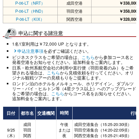
P-06-LT（NRT）
成田空港
￥338,000
P-06-LT（HND）
羽田空港
￥358,000
P-06-LT（KIX）
関西空港
￥328,000
申込に関する諸注意
1名1室利用は￥72,000 UP となります。
申込注意事項
を必ずご確認ください。
ビジネスクラスをご希望の場合は、
こちら
から参加コース名と
発着空港をお知らせください。追加料金をご案内します。
日系・欧州系航空会社の利用や直行便（羽田発着のみ）をご希
望される場合は、
こちら
から見積依頼を行ってください。オリ
ジナル観戦ツアーの見積もりをご提案します。
ロンドン泊のホテルをメルキュール、ホリデイイン、ダブルツ
リー・バイ・ヒルトン等（4星クラス以上）へのアップグレード
をご希望の場合は、
こちら
からコース名をお知らせください。
追加料金をご案内します。
日付
都市名
交通機関
行
時間
成田
午後
成田空港集合（15:25-20:30頃）
9/25
羽田
または
羽田空港集合（14:20-22:05頃）
（木）
関西
夜
関西空港集合（15:25-21:45頃）