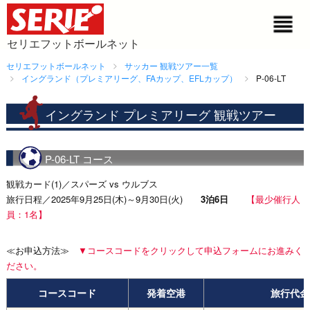
セリエフットボールネット
セリエフットボールネット
サッカー 観戦ツアー一覧
イングランド（プレミアリーグ、FAカップ、EFLカップ）
P-06-LT
イングランド プレミアリーグ 観戦ツアー
P-06-LT コース
観戦カード(1)／スパーズ vs ウルブス
旅行日程／2025年9月25日(木)～9月30日(火)
3泊6日
【最少催行人
員：1名】
≪お申込方法≫
▼コースコードをクリックして申込フォームにお進みく
ださい。
コースコード
発着空港
旅行代金