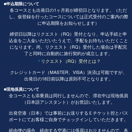
■申込期限について
各コースとも出発日の1ヶ月前が締切日となります。（ただ
し、仮登録を行ったコースについては正式受付のご案内の際
に申込期限をお知らせします）
締切日以降はリクエスト（RQ）受付となり、申込手続と申
込金をご入金いただいたうえで、手配をお待ちいただくこと
になります。尚、リクエスト（RQ）受付した場合は手配完
了と同時に自動的に旅行契約が成立します。
リクエスト（RQ）受付とは？
クレジットカード（MASTER、VISA）決済は可能ですが、
出発日の18日前以降は原則不可となります。
■現地係員について
全コースとも添乗員は同行しませんので、滞在中は現地係員
（日本語アシスタント）がお世話いたします。
出発空港（日本）では事前にお送りするＥチケット控とパス
ポートにてお客様ご自身でチェックインしていただきます。
経由便の場合、経由する空港には係員はおりませんので、各