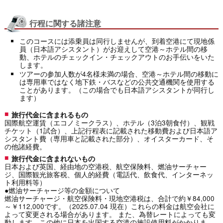
行程に関する諸注意
このコースには添乗員は同行しませんが、到着空港にて現地係
員（日本語アシスタント）がお迎えして空港～ホテル間の移
動、ホテルのチェックイン・チェックアウトのお手伝いをいた
します。
ツアーの参加人数が4名様未満の場合、空港～ホテル間の移動に
は専用車ではなく地下鉄・バスなどの公共交通機関を使用する
ことがあります。（この場合でも日本語アシスタントが同行し
ます）
旅行代金に含まれるもの
国際航空運賃（エコノミークラス）、ホテル（3泊3朝食付）、観戦
チケット（1試合）、上記行程表に記載された移動費および日本語ア
シスタント費（専用車と記載された部分）、オイスターカード、そ
の他諸経費。
旅行代金に含まれないもの
日本および英国、経由地の空港税、航空保険料、燃油サーチャー
ジ、国際観光旅客税、個人的経費（電話代、飲食代、インターネッ
ト利用料等）
●燃油サーチャージ等の金額について
燃油サーチャージ・航空保険料・現地空港税は、合計で約￥84,000
～￥112,000です。（2025.07.04 現在）これらの料金は航空会社に
よって変更される場合があります。 また、為替レートによっても変
動します。この他に日本を出国する空港の施設使用料がかかりま