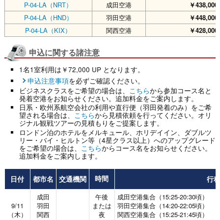
P-04-LA（NRT）
成田空港
￥438,000
P-04-LA（HND）
羽田空港
￥448,000
P-04-LA（KIX）
関西空港
￥428,000
申込に関する諸注意
1名1室利用は￥72,000 UP となります。
申込注意事項
を必ずご確認ください。
ビジネスクラスをご希望の場合は、
こちら
から参加コース名と
発着空港をお知らせください。追加料金をご案内します。
日系・欧州系航空会社の利用や直行便（羽田発着のみ）をご希
望される場合は、
こちら
から見積依頼を行ってください。オリ
ジナル観戦ツアーの見積もりをご提案します。
ロンドン泊のホテルをメルキュール、ホリデイイン、ダブルツ
リー・バイ・ヒルトン等（4星クラス以上）へのアップグレード
をご希望の場合は、
こちら
からコース名をお知らせください。
追加料金をご案内します。
日付
都市名
交通機関
行
時間
成田
午後
成田空港集合（15:25-20:30頃）
9/11
羽田
または
羽田空港集合（14:20-22:05頃）
（木）
関西
夜
関西空港集合（15:25-21:45頃）