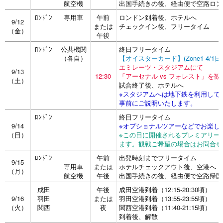
航空機
出国手続きの後、経由便で空路ロン
ﾛﾝﾄﾞﾝ
専用車
午前
ロンドン到着後、ホテルへ
9/12
または
チェックイン後、フリータイム
（金）
午後
ﾛﾝﾄﾞﾝ
公共機関
終日フリータイム
（各自）
【オイスターカード】(Zone1-4/1
エミレーツ・スタジアムにて
9/13
12:30
「アーセナル vs フォレスト」を観
（土）
試合終了後、ホテルへ
※スタジアムへは地下鉄を利用して
事前にご説明いたします。
ﾛﾝﾄﾞﾝ
終日フリータイム
9/14
※オプショナルツアーなどでお楽し
（日）
※この日に開催されるプレミアリー
ます。観戦ご希望の場合はお問合せ
ﾛﾝﾄﾞﾝ
午前
出発時刻までフリータイム
9/15
専用車
または
ホテルチェックアウト後、空港へ
（月）
航空機
午後
出国手続きの後、経由便で空路帰国
成田
午後
成田空港到着（12:15-20:30頃）
9/16
羽田
または
羽田空港到着（13:55-23:55頃）
（火）
関西
夜
関西空港到着（11:40-21:15頃）
到着後、解散