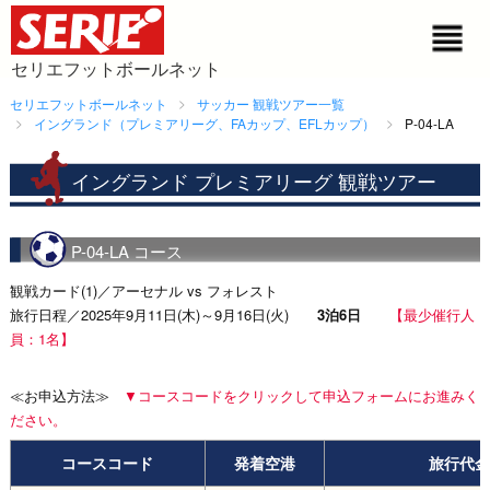
セリエフットボールネット
セリエフットボールネット
サッカー 観戦ツアー一覧
イングランド（プレミアリーグ、FAカップ、EFLカップ）
P-04-LA
イングランド プレミアリーグ 観戦ツアー
P-04-LA コース
観戦カード(1)／アーセナル vs フォレスト
旅行日程／2025年9月11日(木)～9月16日(火)
3泊6日
【最少催行人
員：1名】
≪お申込方法≫
▼コースコードをクリックして申込フォームにお進みく
ださい。
コースコード
発着空港
旅行代金