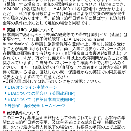
（延泊）する場合は、追加の宿泊料金としておひとり様1泊につき、
￥24,000（2名1室利用）、￥48,000（1名1室利用）がかかります。
ただし、延泊する日数によっては帰着日による航空券の差額が発生
する場合があります。尚、前泊（旅行日程を前に延ばす）も追加料
金等の条件は原則として延泊の場合と同額です。
英国（UK）入国について
日本国籍であれば6ヶ月未満の観光等での滞在は原則ビザ（査証）は
不要です。ただし電子渡航認証（ETA: Electronic Travel
Authorisation）を申請し旅券情報等を登録の上、事前に認証を受け
ることが義務づけられています。尚、入国に必要なパスポートの残
存期間は帰国時まで有効なもの（査証欄余白は表裏連続2頁以上）と
されていますが、万が一に備え6ヶ月以上の残存期間があることが推
奨されています。ご自身のパスポートをご確認の上でお申し込みく
ださい。 また、18歳未満がビザ査証なしで単独または片方の親と同
伴で渡航する場合、渡航しない親・保護者からの英語での同意書が
必要となりますのでご注意ください。
●英国入国に関しては以下のリンクをご確認ください。
ETA オンライン申請ページ
ETAについての問合せ（英国政府HP）
ETAについて（在英日本国大使館HP）
外務省・海外安全ホームページ
旅行条件について
このコースは募集型企画旅行として企画されています。お客様の希
望による旅行日程の変更、又は主催者による試合日程・時間の変
更、および最少催行人員以下の場合は、お客様の承諾の上で上記の