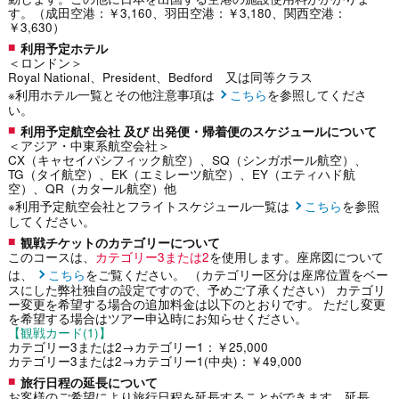
す。（成田空港：￥3,160、羽田空港：￥3,180、関西空港：
￥3,630）
利用予定ホテル
＜ロンドン＞
Royal National、President、Bedford 又は同等クラス
※利用ホテル一覧とその他注意事項は
こちら
を参照してくださ
い。
利用予定航空会社 及び 出発便・帰着便のスケジュールについて
＜アジア・中東系航空会社＞
CX（キャセイパシフィック航空）、SQ（シンガポール航空）、
TG（タイ航空）、EK（エミレーツ航空）、EY（エティハド航
空）、QR（カタール航空）他
※利用予定航空会社とフライトスケジュール一覧は
こちら
を参照
してください。
観戦チケットのカテゴリーについて
このコースは、
カテゴリー3または2
を使用します。座席図について
は、
こちら
をご覧ください。 （カテゴリー区分は座席位置をベー
スにした弊社独自の設定ですので、予めご了承ください） カテゴリ
ー変更を希望する場合の追加料金は以下のとおりです。 ただし変更
を希望する場合はツアー申込時にお知らせください。
【観戦カード(1)】
カテゴリー3または2→カテゴリー1：￥25,000
カテゴリー3または2→カテゴリー1(中央)：￥49,000
旅行日程の延長について
お客様のご希望により旅行日程を延長することができます。延長