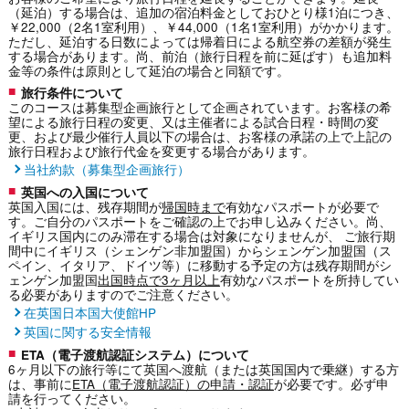
（延泊）する場合は、追加の宿泊料金としておひとり様1泊につき、
￥22,000（2名1室利用）、￥44,000（1名1室利用）がかかります。
ただし、延泊する日数によっては帰着日による航空券の差額が発生
する場合があります。尚、前泊（旅行日程を前に延ばす）も追加料
金等の条件は原則として延泊の場合と同額です。
旅行条件について
このコースは募集型企画旅行として企画されています。お客様の希
望による旅行日程の変更、又は主催者による試合日程・時間の変
更、および最少催行人員以下の場合は、お客様の承諾の上で上記の
旅行日程および旅行代金を変更する場合があります。
当社約款（募集型企画旅行）
英国への入国について
英国入国には、残存期間が
帰国時まで
有効なパスポートが必要で
す。ご自分のパスポートをご確認の上でお申し込みください。尚、
イギリス国内にのみ滞在する場合は対象になりませんが、 ご旅行期
間中にイギリス（シェンゲン非加盟国）からシェンゲン加盟国（ス
ペイン、イタリア、ドイツ等）に移動する予定の方は残存期間がシ
ェンゲン加盟国
出国時点で3ヶ月以上
有効なパスポートを所持してい
る必要がありますのでご注意ください。
在英国日本国大使館HP
英国に関する安全情報
ETA（電子渡航認証システム）について
6ヶ月以下の旅行等にて英国へ渡航（または英国国内で乗継）する方
は、事前に
ETA（電子渡航認証）の申請・認証
が必要です。必ず申
請を行ってください。