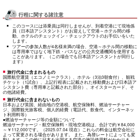
行程に関する諸注意
このコースには添乗員は同行しませんが、到着空港にて現地係
員（日本語アシスタント）がお迎えして空港～ホテル間の移
動、ホテルのチェックイン・チェックアウトのお手伝いをいた
します。
ツアーの参加人数が4名様未満の場合、空港～ホテル間の移動に
は専用車ではなく地下鉄・バスなどの公共交通機関を使用する
ことがあります。（この場合でも日本語アシスタントが同行し
ます）
旅行代金に含まれるもの
国際航空運賃（エコノミークラス）、ホテル（3泊3朝食付）、観戦
チケット（1試合）、上記行程表に記載された移動費および日本語ア
シスタント費（専用車と記載された部分）、オイスターカード、そ
の他諸経費。
旅行代金に含まれないもの
日本および英国、経由地の空港税、航空保険料、燃油サーチャー
ジ、国際観光旅客税、個人的経費（電話代、飲食代、インターネッ
ト利用料等）
●燃油サーチャージ等の金額について
燃油サーチャージ・航空保険料・現地空港税は、合計で約￥84,000
～￥112,000です。（2025.07.04 現在）これらの料金は航空会社に
よって変更される場合があります。 また、為替レートによっても変
動します。この他に日本を出国する空港の施設使用料がかかりま