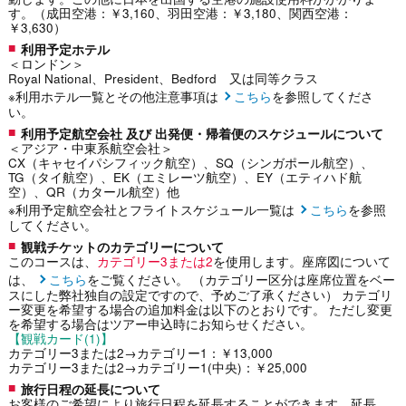
す。（成田空港：￥3,160、羽田空港：￥3,180、関西空港：
￥3,630）
利用予定ホテル
＜ロンドン＞
Royal National、President、Bedford 又は同等クラス
※利用ホテル一覧とその他注意事項は
こちら
を参照してくださ
い。
利用予定航空会社 及び 出発便・帰着便のスケジュールについて
＜アジア・中東系航空会社＞
CX（キャセイパシフィック航空）、SQ（シンガポール航空）、
TG（タイ航空）、EK（エミレーツ航空）、EY（エティハド航
空）、QR（カタール航空）他
※利用予定航空会社とフライトスケジュール一覧は
こちら
を参照
してください。
観戦チケットのカテゴリーについて
このコースは、
カテゴリー3または2
を使用します。座席図について
は、
こちら
をご覧ください。 （カテゴリー区分は座席位置をベー
スにした弊社独自の設定ですので、予めご了承ください） カテゴリ
ー変更を希望する場合の追加料金は以下のとおりです。 ただし変更
を希望する場合はツアー申込時にお知らせください。
【観戦カード(1)】
カテゴリー3または2→カテゴリー1：￥13,000
カテゴリー3または2→カテゴリー1(中央)：￥25,000
旅行日程の延長について
お客様のご希望により旅行日程を延長することができます。延長