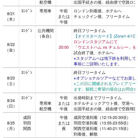
航空機
出国手続きの後、経由便で空路ロン
ﾛﾝﾄﾞﾝ
専用車
午前
ロンドン到着後、ホテルへ
8/21
または
チェックイン後、フリータイム
（木）
午後
ﾛﾝﾄﾞﾝ
公共機関
終日フリータイム
（各自）
【オイスターカード】(Zone1-4/1
ロンドンスタジアムにて
8/22
20:00
「ウエストハム vs チェルシー」を
（金）
試合終了後、ホテルへ
※スタジアムへは地下鉄を利用して
事前にご説明いたします。
ﾛﾝﾄﾞﾝ
終日フリータイム
8/23
※オプショナルツアーなどでお楽し
（土）
※この日に開催されるプレミアリー
ます。観戦ご希望の場合はお問合せ
ﾛﾝﾄﾞﾝ
午前
出発時刻までフリータイム
8/24
専用車
または
ホテルチェックアウト後、空港へ
（日）
航空機
午後
出国手続きの後、経由便で空路帰国
成田
午後
成田空港到着（12:15-20:30頃）
8/25
羽田
または
羽田空港到着（13:55-23:55頃）
（月）
関西
夜
関西空港到着（11:40-21:15頃）
到着後、解散