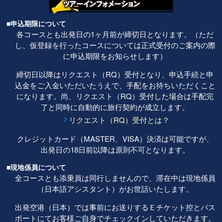
■申込期限について
各コースとも出発日の1ヶ月前が締切日となります。（ただ
し、仮登録を行ったコースについては正式受付のご案内の際
に申込期限をお知らせします）
締切日以降はリクエスト（RQ）受付となり、申込手続と申
込金をご入金いただいたうえで、手配をお待ちいただくこと
になります。尚、リクエスト（RQ）受付した場合は手配完
了と同時に自動的に旅行契約が成立します。
リクエスト（RQ）受付とは？
クレジットカード（MASTER、VISA）決済は可能ですが、
出発日の18日前以降は原則不可となります。
■現地係員について
全コースとも添乗員は同行しませんので、滞在中は現地係員
（日本語アシスタント）がお世話いたします。
出発空港（日本）では事前にお送りするＥチケット控とパス
ポートにてお客様ご自身でチェックインしていただきます。