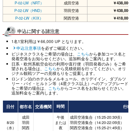
P-02-LW（NRT）
成田空港
￥438,000
P-02-LW（HND）
羽田空港
￥438,000
P-02-LW（KIX）
関西空港
￥418,000
申込に関する諸注意
1名1室利用は￥66,000 UP となります。
申込注意事項
を必ずご確認ください。
ビジネスクラスをご希望の場合は、
こちら
から参加コース名と
発着空港をお知らせください。追加料金をご案内します。
日系・欧州系航空会社の利用や直行便（羽田発着のみ）をご希
望される場合は、
こちら
から見積依頼を行ってください。オリ
ジナル観戦ツアーの見積もりをご提案します。
ロンドン泊のホテルをメルキュール、ホリデイイン、ダブルツ
リー・バイ・ヒルトン等（4星クラス以上）へのアップグレード
をご希望の場合は、
こちら
からコース名をお知らせください。
追加料金をご案内します。
日付
都市名
交通機関
行
時間
成田
午後
成田空港集合（15:25-20:30頃）
8/20
羽田
または
羽田空港集合（14:20-22:05頃）
（水）
関西
夜
関西空港集合（15:25-21:45頃）