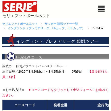
セリエフットボールネット
セリエフットボールネット
サッカー 観戦ツアー一覧
イングランド（プレミアリーグ、FAカップ、EFLカップ）
P-02-LW
イングランド プレミアリーグ 観戦ツアー
P-02-LW コース
観戦カード(1)／ウエストハム vs チェルシー
旅行日程／2025年8月20日(水)～8月25日(月)
3泊6日
【最少催行人
員：1名】
≪お申込方法≫
▼コースコードをクリックして申込フォームにお進みく
ださい。
コースコード
発着空港
旅行代金