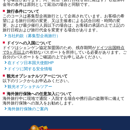
金等の条件は原則として延泊の場合と同額です。
旅行条件について
このコースは募集型企画旅行として企画されています。お客様の希
望による旅行日程の変更、又は主催者による試合日程・時間の変
更、および最少催行人員以下の場合は、お客様の承諾の上で上記の
旅行日程および旅行代金を変更する場合があります。
当社約款（募集型企画旅行）
ドイツへの入国について
ドイツはシェンゲン協定加盟国のため、残存期間が
ドイツ出国時点
で3ヶ月以上
の有効なパスポートを所持している必要があります。ご
自分のパスポートをご確認の上でお申し込みください。
在ドイツ日本国大使館HP
ドイツに関する安全情報
観光オプショナルツアーについて
以下のリンクからお申込みください。
観光オプショナルツアー
海外旅行保険への任意加入について
海外旅行中に現地で通院・入院する場合や携行品の盗難等に備えて
海外旅行保険への加入をお勧めします。
海外旅行保険のご案内