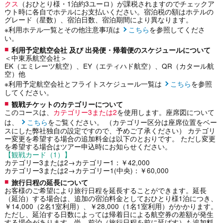
クス
（おひとり様・1泊約3ユーロ）が課税されますのでチェックア
ウト時に各自でホテルにお支払いください。宿泊税の額はホテルの
グレード（星数）、宿泊日数、宿泊期間により異なります。
※利用ホテル一覧とその他注意事項は
こちら
を参照してくださ
い。
利用予定航空会社 及び 出発便・帰着便のスケジュールについて
＜中東系航空会社＞
EK（エミレーツ航空）、EY（エティハド航空）、QR（カタール航
空）他
※利用予定航空会社とフライトスケジュール一覧は
こちら
を参照
してください。
観戦チケットのカテゴリーについて
このコースは、
カテゴリー3または2
を使用します。座席図について
は、
こちら
をご覧ください。 （カテゴリー区分は座席位置をベー
スにした弊社独自の設定ですので、予めご了承ください） カテゴリ
ー変更を希望する場合の追加料金は以下のとおりです。 ただし変更
を希望する場合はツアー申込時にお知らせください。
【観戦カード（1）】
カテゴリー3または2→カテゴリー1：￥42,000
カテゴリー3または2→カテゴリー1(中央)：￥60,000
旅行日程の延長について
お客様のご希望により旅行日程を延長することができます。延長
（延泊）する場合は、追加の宿泊料金としておひとり様1泊につき、
￥14,000（2名1室利用）、￥28,000（1名1室利用）がかかります。
ただし、延泊する日数によっては帰着日による航空券の差額が発生
する場合があります。尚、前泊（旅行日程を前に延ばす）も追加料