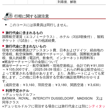
到着後、解散
行程に関する諸注意
このコースには添乗員は同行しません。
旅行代金に含まれるもの
国際航空運賃（エコノミークラス）、ホテル（3泊3朝食付）、観戦
チケット（1試合）、その他諸経費。
旅行代金に含まれないもの
現地での移動費及びアシスタント費、日本およびドイツ、経由地の
空港税、航空保険料、燃油サーチャージ、宿泊税、国際観光旅客
税、個人的経費（電話代、飲食代、インターネット利用料等）
●燃油サーチャージ等の金額について
燃油サーチャージ・航空保険料・現地空港税は、合計で約￥91,000
～￥105,000です。（2025.09.09 現在）これらの料金は航空会社に
よって変更される場合があります。 また、為替レートによっても変
動します。この他に日本を出国する空港の施設使用料がかかりま
す。
（成田空港：￥3,160、羽田空港：￥3,180、関西空港：￥3,630）
利用予定ホテル
＜デュッセルドルフ＞
BATAVIA、ROYAL、INTERCITY DUSSELDORF、MADISON 又は
同等クラス
※デュッセルドルフに宿泊する場合には旅行代金とは別に
シティタッ