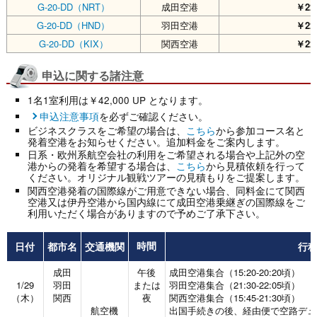
G-20-DD（NRT）
成田空港
￥228
G-20-DD（HND）
羽田空港
￥228
G-20-DD（KIX）
関西空港
￥228
申込に関する諸注意
1名1室利用は￥42,000 UP となります。
申込注意事項
を必ずご確認ください。
ビジネスクラスをご希望の場合は、
こちら
から参加コース名と
発着空港をお知らせください。追加料金をご案内します。
日系・欧州系航空会社の利用をご希望される場合や上記外の空
港からの発着を希望する場合は、
こちら
から見積依頼を行って
ください。オリジナル観戦ツアーの見積もりをご提案します。
関西空港発着の国際線がご用意できない場合、同料金にて関西
空港又は伊丹空港から国内線にて成田空港乗継ぎの国際線をご
利用いただく場合がありますので予めご了承下さい。
日付
都市名
交通機関
行
時間
成田
午後
成田空港集合（15:20-20:20頃）
1/29
羽田
または
羽田空港集合（21:30-22:05頃）
（木）
関西
夜
関西空港集合（15:45-21:30頃）
航空機
出国手続きの後、経由便で空路デュ