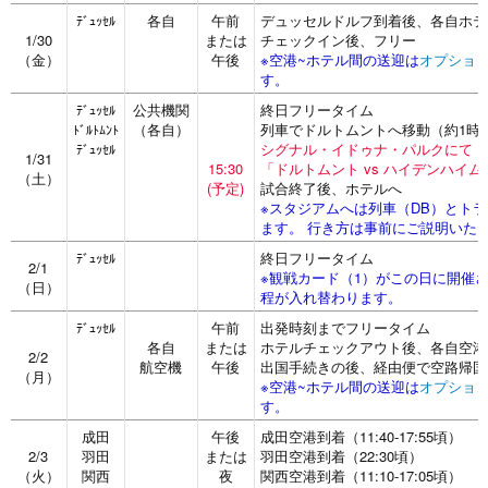
各自
午前
デュッセルドルフ到着後、各自ホテ
ﾃﾞｭｯｾﾙ
1/30
または
チェックイン後、フリー
（金）
午後
※空港~ホテル間の送迎は
オプショ
す。
公共機関
終日フリータイム
ﾃﾞｭｯｾﾙ
（各自）
列車でドルトムントへ移動（約1時
ﾄﾞﾙﾄﾑﾝﾄ
シグナル・イドゥナ・パルクにて
ﾃﾞｭｯｾﾙ
1/31
15:30
「ドルトムント vs ハイデンハイ
（土）
(予定)
試合終了後、ホテルへ
※スタジアムへは列車（DB）とト
ます。 行き方は事前にご説明いた
終日フリータイム
ﾃﾞｭｯｾﾙ
2/1
※観戦カード（1）がこの日に開催さ
（日）
程が入れ替わります。
午前
出発時刻までフリータイム
ﾃﾞｭｯｾﾙ
各自
または
ホテルチェックアウト後、各自空港
2/2
航空機
午後
出国手続きの後、経由便で空路帰国
（月）
※空港~ホテル間の送迎は
オプショ
す。
成田
午後
成田空港到着（11:40-17:55頃）
2/3
羽田
または
羽田空港到着（22:30頃）
（火）
関西
夜
関西空港到着（11:10-17:05頃）