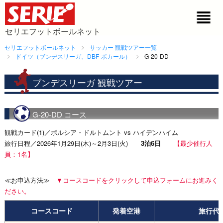
セリエフットボールネット
セリエフットボールネット
サッカー 観戦ツアー一覧
ドイツ（ブンデスリーガ、DBF-ポカール）
G-20-DD
ブンデスリーガ 観戦ツアー
G-20-DD コース
観戦カード(1)／ボルシア・ドルトムント vs ハイデンハイム
旅行日程／2026年1月29日(木)～2月3日(火)
3泊6日
【最少催行人
員：1名】
≪お申込方法≫
▼コースコードをクリックして申込フォームにお進みく
ださい。
コースコード
発着空港
旅行代