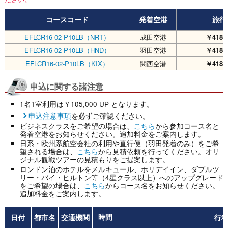
コースコード
発着空港
旅行
EFLCR16-02-P10LB（NRT）
成田空港
￥418,
EFLCR16-02-P10LB（HND）
羽田空港
￥418,
EFLCR16-02-P10LB（KIX）
関西空港
￥418,
申込に関する諸注意
1名1室利用は￥105,000 UP となります。
申込注意事項
を必ずご確認ください。
ビジネスクラスをご希望の場合は、
こちら
から参加コース名と
発着空港をお知らせください。追加料金をご案内します。
日系・欧州系航空会社の利用や直行便（羽田発着のみ）をご希
望される場合は、
こちら
から見積依頼を行ってください。オリ
ジナル観戦ツアーの見積もりをご提案します。
ロンドン泊のホテルをメルキュール、ホリデイイン、ダブルツ
リー・バイ・ヒルトン等（4星クラス以上）へのアップグレード
をご希望の場合は、
こちら
からコース名をお知らせください。
追加料金をご案内します。
日付
都市名
交通機関
行
時間