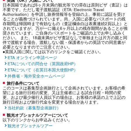
英国（UK）入国について
日本国籍であれば6ヶ月未満の観光等での滞在は原則ビザ（査証）は
不要です。ただし電子渡航認証（ETA: Electronic Travel
Authorisation）を申請し旅券情報等を登録の上、事前に認証を受け
ることが義務づけられています。尚、入国に必要なパスポートの残
存期間は帰国時まで有効なもの（査証欄余白は表裏連続2頁以上）と
されていますが、万が一に備え6ヶ月以上の残存期間があることが推
奨されています。ご自身のパスポートをご確認の上でお申し込みく
ださい。 また、18歳未満がビザ査証なしで単独または片方の親と同
伴で渡航する場合、渡航しない親・保護者からの英語での同意書が
必要となりますのでご注意ください。
●英国入国に関しては以下のリンクをご確認ください。
ETA オンライン申請ページ
ETAについての問合せ（英国政府HP）
ETAについて（在英日本国大使館HP）
外務省・海外安全ホームページ
旅行条件について
このコースは募集型企画旅行として企画されています。お客様の希
望による旅行日程の変更、又は主催者による試合日程・時間の変
更、および最少催行人員以下の場合は、お客様の承諾の上で上記の
旅行日程および旅行代金を変更する場合があります。
当社約款（募集型企画旅行）
観光オプショナルツアーについて
以下のリンクからお申込みください。
観光オプショナルツアー