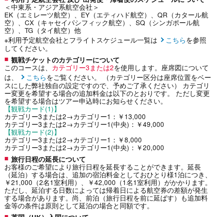
＜中東系・アジア系航空会社＞
EK（エミレーツ航空）、EY（エティハド航空）、QR（カタール航
空）、CX（キャセイパシフィック航空）、SQ（シンガポール航
空）、TG（タイ航空）他
※利用予定航空会社とフライトスケジュール一覧は
こちら
を参照
してください。
観戦チケットのカテゴリーについて
このコースは、
カテゴリー3または2
を使用します。座席図について
は、
こちら
をご覧ください。 （カテゴリー区分は座席位置をベー
スにした弊社独自の設定ですので、予めご了承ください） カテゴリ
ー変更を希望する場合の追加料金は以下のとおりです。 ただし変更
を希望する場合はツアー申込時にお知らせください。
【観戦カード(1)】
カテゴリー3または2→カテゴリー1：￥13,000
カテゴリー3または2→カテゴリー1(中央)：￥49,000
【観戦カード(2)】
カテゴリー3または2→カテゴリー1：￥8,000
カテゴリー3または2→カテゴリー1(中央)：￥20,000
旅行日程の延長について
お客様のご希望により旅行日程を延長することができます。延長
（延泊）する場合は、追加の宿泊料金としておひとり様1泊につき、
￥21,000（2名1室利用）、￥42,000（1名1室利用）がかかります。
ただし、延泊する日数によっては帰着日による航空券の差額が発生
する場合があります。尚、前泊（旅行日程を前に延ばす）も追加料
金等の条件は原則として延泊の場合と同額です。