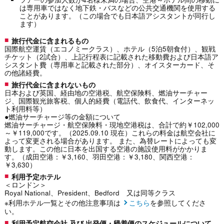
は専用車ではなく地下鉄・バスなどの公共交通機関を使用する
ことがあります。（この場合でも日本語アシスタントが同行し
ます）
旅行代金に含まれるもの
国際航空運賃（エコノミークラス）、ホテル（5泊5朝食付）、観戦
チケット（2試合）、上記行程表に記載された移動費および日本語ア
シスタント費（専用車と記載された部分）、オイスターカード、そ
の他諸経費。
旅行代金に含まれないもの
日本および英国、経由地の空港税、航空保険料、燃油サーチャー
ジ、国際観光旅客税、個人的経費（電話代、飲食代、インターネッ
ト利用料等）
●燃油サーチャージ等の金額について
燃油サーチャージ・航空保険料・現地空港税は、合計で約￥102,000
～￥119,000です。（2025.09.10 現在）これらの料金は航空会社に
よって変更される場合があります。 また、為替レートによっても変
動します。この他に日本を出国する空港の施設使用料がかかりま
す。（成田空港：￥3,160、羽田空港：￥3,180、関西空港：
￥3,630）
利用予定ホテル
＜ロンドン＞
Royal National、President、Bedford 又は同等クラス
※利用ホテル一覧とその他注意事項は
こちら
を参照してくださ
い。
利用予定航空会社 及び 出発便・帰着便のスケジュールについて