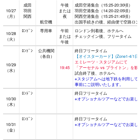
成田
午後
成田空港集合（15:25-20:30頃）
10/27
羽田
または
羽田空港集合（14:20-22:05頃）
（月）
関西
夜
関西空港集合（15:25-21:45頃）
航空機
出国手続きの後、経由便で空路ロン
ﾛﾝﾄﾞﾝ
専用車
午前
ロンドン到着後、ホテルへ
10/28
または
チェックイン後、フリータイム
（火）
午後
ﾛﾝﾄﾞﾝ
公共機関
終日フリータイム
（各自）
【オイスターカード】(Zone1-4/1
エミレーツ・スタジアムにて
10/29
19:45
「アーセナル vs ブライトン」を観
（水）
試合終了後、ホテルへ
※スタジアムへは地下鉄を利用して
事前にご説明いたします。
ﾛﾝﾄﾞﾝ
終日フリータイム
10/30
※オプショナルツアーなどでお楽し
（木）
ﾛﾝﾄﾞﾝ
終日フリータイム
10/31
※オプショナルツアーなどでお楽し
（金）