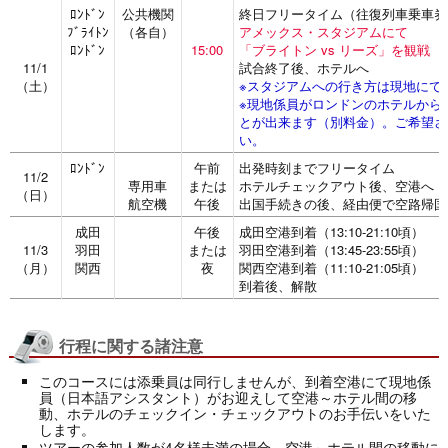
ﾛﾝﾄﾞﾝ
公共機関
終日フリータイム（往復列車乗車券
ﾌﾞﾗｲﾄﾝ
（各自）
アメックス・スタジアムにて
ﾛﾝﾄﾞﾝ
15:00
「ブライトン vs リーズ」を観戦
11/1
試合終了後、ホテルへ
（土）
※スタジアムへの行き方は現地にて
※現地係員がロンドンのホテルから
とが出来ます（別料金）。ご希望さ
い。
ﾛﾝﾄﾞﾝ
午前
出発時刻までフリータイム
11/2
専用車
または
ホテルチェックアウト後、空港へ
（日）
航空機
午後
出国手続きの後、経由便で空路帰国
成田
午後
成田空港到着（13:10-21:10頃）
11/3
羽田
または
羽田空港到着（13:45-23:55頃）
（月）
関西
夜
関西空港到着（11:10-21:05頃）
到着後、解散
行程に関する諸注意
このコースには添乗員は同行しませんが、到着空港にて現地係
員（日本語アシスタント）がお迎えして空港～ホテル間の移
動、ホテルのチェックイン・チェックアウトのお手伝いをいた
します。
ツアーの参加人数が4名様未満の場合、空港～ホテル間の移動に