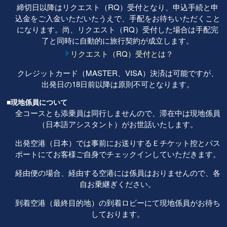
締切日以降はリクエスト（RQ）受付となり、申込手続と申
込金をご入金いただいたうえで、手配をお待ちいただくこと
になります。尚、リクエスト（RQ）受付した場合は手配完
了と同時に自動的に旅行契約が成立します。
リクエスト（RQ）受付とは？
クレジットカード（MASTER、VISA）決済は可能ですが、
出発日の18日前以降は原則不可となります。
■現地係員について
全コースとも添乗員は同行しませんので、滞在中は現地係員
（日本語アシスタント）がお世話いたします。
出発空港（日本）では事前にお送りするＥチケット控とパス
ポートにてお客様ご自身でチェックインしていただきます。
経由便の場合、経由する空港には係員はおりませんので、各
自お乗継ぎください。
到着空港（最終目的地）の到着ロビーにて現地係員がお待ち
しております。