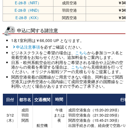
E-28-B（NRT）
成田空港
￥348
E-28-B（HND）
羽田空港
￥348
E-28-B（KIX）
関西空港
￥348
申込に関する諸注意
1名1室利用は￥66,000 UP となります。
申込注意事項
を必ずご確認ください。
ビジネスクラスをご希望の場合は、
こちら
から参加コース名と
発着空港をお知らせください。追加料金をご案内します。
日系・欧州系航空会社の利用をご希望される場合や上記外の空
港からの発着を希望する場合は、
こちら
から見積依頼を行って
ください。オリジナル観戦ツアーの見積もりをご提案します。
関西空港発着の国際線がご用意できない場合、同料金にて関西
空港又は伊丹空港から国内線にて成田空港乗継ぎの国際線をご
利用いただく場合がありますので予めご了承下さい。
日付
都市名
交通機関
行
時間
成田
午後
成田空港集合（15:20-20:20頃）
3/12
羽田
または
羽田空港集合（21:30-22:05頃）
（木）
関西
夜
関西空港集合（15:45-21:30頃）
航空機
出国手続きの後、経由便で空路バル