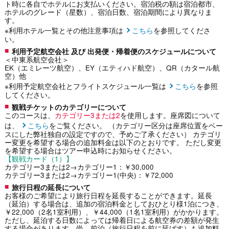
ト時に各自でホテルにお支払いください。宿泊税の額は宿泊都市、
ホテルのグレード（星数）、宿泊日数、宿泊期間により異なりま
す。
※利用ホテル一覧とその他注意事項は
こちら
を参照してくださ
い。
利用予定航空会社 及び 出発便・帰着便のスケジュールについて
＜中東系航空会社＞
EK（エミレーツ航空）、EY（エティハド航空）、QR（カタール航
空）他
※利用予定航空会社とフライトスケジュール一覧は
こちら
を参照
してください。
観戦チケットのカテゴリーについて
このコースは、
カテゴリー3または2
を使用します。座席図について
は、
こちら
をご覧ください。 （カテゴリー区分は座席位置をベー
スにした弊社独自の設定ですので、予めご了承ください） カテゴリ
ー変更を希望する場合の追加料金は以下のとおりです。 ただし変更
を希望する場合はツアー申込時にお知らせください。
【観戦カード（1）】
カテゴリー3または2→カテゴリー1：￥30,000
カテゴリー3または2→カテゴリー1(中央)：￥72,000
旅行日程の延長について
お客様のご希望により旅行日程を延長することができます。延長
（延泊）する場合は、追加の宿泊料金としておひとり様1泊につき、
￥22,000（2名1室利用）、￥44,000（1名1室利用）がかかります。
ただし、延泊する日数によっては帰着日による航空券の差額が発生
する場合があります。尚、前泊（旅行日程を前に延ばす）も追加料