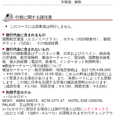
到着後、解散
行程に関する諸注意
このコースには添乗員は同行しません。
旅行代金に含まれるもの
国際航空運賃（エコノミークラス）、ホテル（3泊3朝食付）、観戦
チケット（1試合）、その他諸経費。
旅行代金に含まれないもの
現地での移動費及びアシスタント費、日本およびスペイン、経由地
の空港税、航空保険料、燃油サーチャージ、宿泊税、国際観光旅客
税、個人的経費（電話代、飲食代、インターネット利用料等）
●燃油サーチャージ等の金額について
燃油サーチャージ・航空保険料・現地空港税は、合計で約￥88,000
～￥91,000です。（2025.12.09 現在）これらの料金は航空会社によ
って変更される場合があります。 また、為替レートによっても変動
します。この他に日本を出国する空港の施設使用料がかかります。
（成田空港：￥3,160、羽田空港：￥3,180、関西空港：￥3,630）
利用予定ホテル
＜バルセロナ＞
MOXY、ABBA SANTS、ACTA CITY 47、HOTEL EXE CRISTAL
PALAXE 又は同等クラス
※バルセロナに宿泊する場合には旅行代金とは別に
シティタックス
（おひとり様・1泊約1～4ユーロ）が課税されますのでチェックアウ