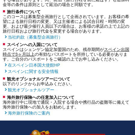
金等の条件は原則として延泊の場合と同額です。
旅行条件について
このコースは募集型企画旅行として企画されています。お客様の希
望による旅行日程の変更、又は主催者による試合日程・時間の変
更、および最少催行人員以下の場合は、お客様の承諾の上で上記の
旅行日程および旅行代金を変更する場合があります。
当社約款（募集型企画旅行）
スペインへの入国について
スペインはシェンゲン協定加盟国のため、残存期間が
スペイン出国
時点で3ヶ月以上
の有効なパスポートを所持している必要がありま
す。ご自分のパスポートをご確認の上でお申し込みください。
在スペイン日本国大使館HP
スペインに関する安全情報
観光オプショナルツアーについて
以下のリンクからお申込みください。
観光オプショナルツアー
海外旅行保険への任意加入について
海外旅行中に現地で通院・入院する場合や携行品の盗難等に備えて
海外旅行保険への加入をお勧めします。
海外旅行保険のご案内