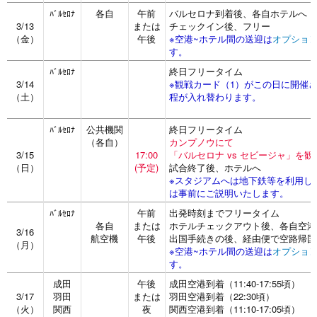
各自
午前
バルセロナ到着後、各自ホテルへ
ﾊﾞﾙｾﾛﾅ
3/13
または
チェックイン後、フリー
（金）
午後
※空港~ホテル間の送迎は
オプショ
す。
終日フリータイム
ﾊﾞﾙｾﾛﾅ
3/14
※観戦カード（1）がこの日に開催さ
（土）
程が入れ替わります。
公共機関
終日フリータイム
ﾊﾞﾙｾﾛﾅ
（各自）
カンプノウにて
3/15
17:00
「バルセロナ vs セビージャ」を観
（日）
(予定)
試合終了後、ホテルへ
※スタジアムへは地下鉄等を利用し
は事前にご説明いたします。
午前
出発時刻までフリータイム
ﾊﾞﾙｾﾛﾅ
各自
または
ホテルチェックアウト後、各自空港
3/16
航空機
午後
出国手続きの後、経由便で空路帰国
（月）
※空港~ホテル間の送迎は
オプショ
す。
成田
午後
成田空港到着（11:40-17:55頃）
3/17
羽田
または
羽田空港到着（22:30頃）
（火）
関西
夜
関西空港到着（11:10-17:05頃）