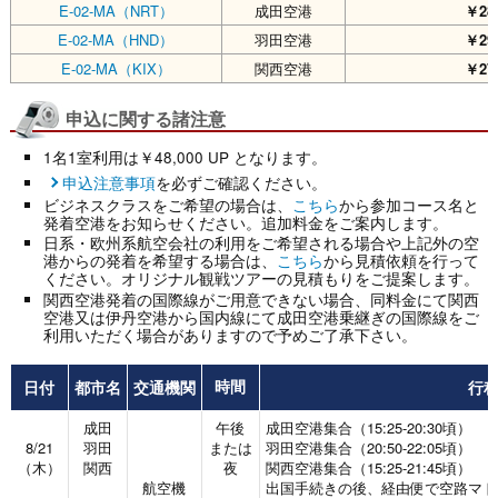
E-02-MA（NRT）
成田空港
￥288
E-02-MA（HND）
羽田空港
￥298
E-02-MA（KIX）
関西空港
￥278
申込に関する諸注意
1名1室利用は￥48,000 UP となります。
申込注意事項
を必ずご確認ください。
ビジネスクラスをご希望の場合は、
こちら
から参加コース名と
発着空港をお知らせください。追加料金をご案内します。
日系・欧州系航空会社の利用をご希望される場合や上記外の空
港からの発着を希望する場合は、
こちら
から見積依頼を行って
ください。オリジナル観戦ツアーの見積もりをご提案します。
関西空港発着の国際線がご用意できない場合、同料金にて関西
空港又は伊丹空港から国内線にて成田空港乗継ぎの国際線をご
利用いただく場合がありますので予めご了承下さい。
日付
都市名
交通機関
行
時間
成田
午後
成田空港集合（15:25-20:30頃）
8/21
羽田
または
羽田空港集合（20:50-22:05頃）
（木）
関西
夜
関西空港集合（15:25-21:45頃）
航空機
出国手続きの後、経由便で空路マド