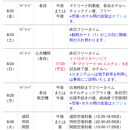
各自
午前
マドリード到着後、各自ホテルへ
ﾏﾄﾞﾘｰﾄﾞ
8/22
または
チェックイン後、フリー
（金）
午後
※空港~ホテル間の送迎は
オプショ
す。
終日フリータイム
ﾏﾄﾞﾘｰﾄﾞ
8/23
※観戦カード（1）がこの日に開催さ
（土）
程が入れ替わります。
公共機関
終日フリータイム
ﾏﾄﾞﾘｰﾄﾞ
（各自）
メトロポリターノにて
8/24
17:00
「A･マドリード vs エルチェ」を観
（日）
(予定)
試合終了後、ホテルへ
※スタジアムへは地下鉄等を利用し
は事前にご説明いたします。
午前
出発時刻までフリータイム
ﾏﾄﾞﾘｰﾄﾞ
各自
または
ホテルチェックアウト後、各自空港
8/25
航空機
午後
出国手続きの後、経由便で空路帰国
（月）
※空港~ホテル間の送迎は
オプショ
す。
成田
午後
成田空港到着（12:25-18:55頃）
8/26
羽田
または
羽田空港到着（22:30-23:55頃）
（火）
関西
夜
関西空港到着（13:00-17:25頃）