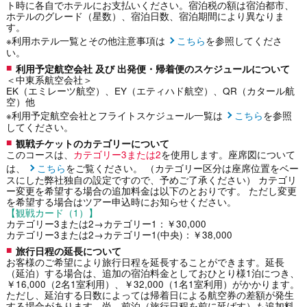
ト時に各自でホテルにお支払いください。宿泊税の額は宿泊都市、
ホテルのグレード（星数）、宿泊日数、宿泊期間により異なりま
す。
※利用ホテル一覧とその他注意事項は
こちら
を参照してくださ
い。
利用予定航空会社 及び 出発便・帰着便のスケジュールについて
＜中東系航空会社＞
EK（エミレーツ航空）、EY（エティハド航空）、QR（カタール航
空）他
※利用予定航空会社とフライトスケジュール一覧は
こちら
を参照
してください。
観戦チケットのカテゴリーについて
このコースは、
カテゴリー3または2
を使用します。座席図について
は、
こちら
をご覧ください。 （カテゴリー区分は座席位置をベー
スにした弊社独自の設定ですので、予めご了承ください） カテゴリ
ー変更を希望する場合の追加料金は以下のとおりです。 ただし変更
を希望する場合はツアー申込時にお知らせください。
【観戦カード（1）】
カテゴリー3または2→カテゴリー1：￥30,000
カテゴリー3または2→カテゴリー1(中央)：￥38,000
旅行日程の延長について
お客様のご希望により旅行日程を延長することができます。延長
（延泊）する場合は、追加の宿泊料金としておひとり様1泊につき、
￥16,000（2名1室利用）、￥32,000（1名1室利用）がかかります。
ただし、延泊する日数によっては帰着日による航空券の差額が発生
する場合があります。尚、前泊（旅行日程を前に延ばす）も追加料