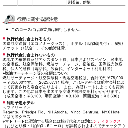
到着後、解散
行程に関する諸注意
このコースには添乗員は同行しません。
旅行代金に含まれるもの
国際航空運賃（エコノミークラス）、ホテル（3泊3朝食付）、観戦
チケット（1試合）、その他諸経費。
旅行代金に含まれないもの
現地での移動費及びアシスタント費、日本およびスペイン、経由地
の空港税、航空保険料、燃油サーチャージ、宿泊税、国際観光旅客
税、個人的経費（電話代、飲食代、インターネット利用料等）
●燃油サーチャージ等の金額について
燃油サーチャージ・航空保険料・現地空港税は、合計で約￥78,000
～￥85,000です。（2025.07.14 現在）これらの料金は航空会社によ
って変更される場合があります。 また、為替レートによっても変動
します。この他に日本を出国する空港の施設使用料がかかります。
（成田空港：￥3,160、羽田空港：￥3,180、関西空港：￥3,630）
利用予定ホテル
＜マドリード＞
Regente、Principe Pio、NH Atocha、Vincci Centrum、NYX Hotel
又は同等クラス
※マドリードに宿泊する場合には旅行代金とは別に
シティタックス
（おひとり様・1泊約3～5ユーロ）が課税されますのでチェックアウ