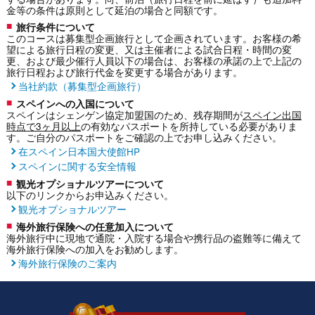
金等の条件は原則として延泊の場合と同額です。
旅行条件について
このコースは募集型企画旅行として企画されています。お客様の希
望による旅行日程の変更、又は主催者による試合日程・時間の変
更、および最少催行人員以下の場合は、お客様の承諾の上で上記の
旅行日程および旅行代金を変更する場合があります。
当社約款（募集型企画旅行）
スペインへの入国について
スペインはシェンゲン協定加盟国のため、残存期間が
スペイン出国
時点で3ヶ月以上
の有効なパスポートを所持している必要がありま
す。ご自分のパスポートをご確認の上でお申し込みください。
在スペイン日本国大使館HP
スペインに関する安全情報
観光オプショナルツアーについて
以下のリンクからお申込みください。
観光オプショナルツアー
海外旅行保険への任意加入について
海外旅行中に現地で通院・入院する場合や携行品の盗難等に備えて
海外旅行保険への加入をお勧めします。
海外旅行保険のご案内