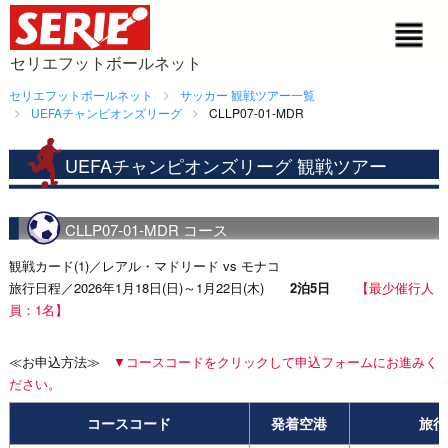
セリエフットボールネット
セリエフットボールネット
サッカー 観戦ツアー一覧
UEFAチャンピオンズリーグ
CLLP07-01-MDR
UEFAチャンピオンズリーグ 観戦ツアー
CLLP07-01-MDR コース
観戦カード(1)／レアル・マドリード vs モナコ
旅行日程／2026年1月18日(日)～1月22日(木)
2泊5日
【最少催行人
員：1名】
≪お申込方法≫
▼コースコードをクリックして申込フォームにお進みく
ださい。
コースコード
発着空港
旅行