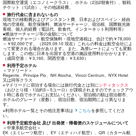
国際航空運賃（エコノミークラス）、ホテル（2泊2朝食付）、観戦
チケット（1試合）、その他諸経費。
旅行代金に含まれないもの
現地での移動費およびアシスタント費、日本およびスペイン・経由
地の空港税、航空保険料、燃油サーチャージ、宿泊税、国際観光旅
客税、個人的経費（電話代、飲食代、インターネット利用料等）
●燃油サーチャージ等の金額について
燃油サーチャージ・航空保険料・現地空港税は、合計で約￥78,000
～￥92,000です。（2025.09.10 現在）これらの料金は航空会社によ
って変更される場合があります。 また、為替レートによっても変動
します。この他に日本を出国する空港の施設使用料がかかります。
（成田空港：￥3,160、関西空港：￥3,630）
利用予定ホテル
＜マドリード＞
Regente、Principe Pio、NH Atocha、Vincci Centrum、NYX Hotel
又は同等クラス
※マドリードに宿泊する場合には旅行代金とは別に
シティタックス
（おひとり様・1泊約3～5ユーロ）が課税されますのでチェックアウ
ト時に各自でホテルにお支払いください。宿泊税の額は宿泊都市、
ホテルのグレード（星数）、宿泊日数、宿泊期間により異なりま
す。
※利用ホテル一覧とその他注意事項は
こちら
を参照してくださ
い。
利用予定航空会社 及び 出発便・帰着便のスケジュールについて
＜中東系航空会社＞
EK（エミレーツ航空）、EY（エティハド航空）、QR（カタール航