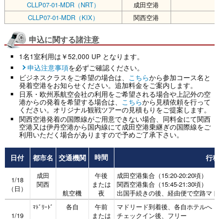
CLLP07-01-MDR（NRT）
成田空港
￥
CLLP07-01-MDR（KIX）
関西空港
￥
申込に関する諸注意
1名1室利用は￥52,000 UP となります。
申込注意事項
を必ずご確認ください。
ビジネスクラスをご希望の場合は、
こちら
から参加コース名と
発着空港をお知らせください。追加料金をご案内します。
日系・欧州系航空会社の利用をご希望される場合や上記外の空
港からの発着を希望する場合は、
こちら
から見積依頼を行って
ください。オリジナル観戦ツアーの見積もりをご提案します。
関西空港発着の国際線がご用意できない場合、同料金にて関西
空港又は伊丹空港から国内線にて成田空港乗継ぎの国際線をご
利用いただく場合がありますので予めご了承下さい。
日付
都市名
交通機関
行
時間
成田
午後
成田空港集合（15:20-20:20頃）
1/18
関西
または
関西空港集合（15:45-21:30頃）
（日）
航空機
夜
出国手続きの後、経由便で空路マド
各自
午前
マドリード到着後、各自ホテルへ
ﾏﾄﾞﾘｰﾄﾞ
1/19
または
チェックイン後、フリー