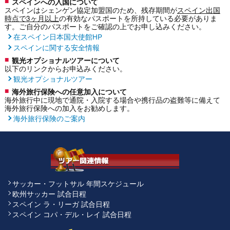
スペインへの入国について
スペインはシェンゲン協定加盟国のため、残存期間が
スペイン出国
時点で3ヶ月以上
の有効なパスポートを所持している必要がありま
す。ご自分のパスポートをご確認の上でお申し込みください。
在スペイン日本国大使館HP
スペインに関する安全情報
観光オプショナルツアーについて
以下のリンクからお申込みください。
観光オプショナルツアー
海外旅行保険への任意加入について
海外旅行中に現地で通院・入院する場合や携行品の盗難等に備えて
海外旅行保険への加入をお勧めします。
海外旅行保険のご案内
サッカー・フットサル 年間スケジュール
欧州サッカー 試合日程
スペイン ラ・リーガ 試合日程
スペイン コパ・デル・レイ 試合日程