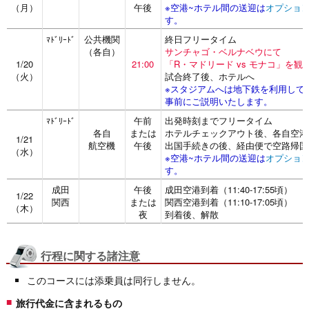
（月）
午後
※空港~ホテル間の送迎は
オプショ
す。
公共機関
終日フリータイム
ﾏﾄﾞﾘｰﾄﾞ
（各自）
サンチャゴ・ベルナベウにて
1/20
21:00
「R・マドリード vs モナコ」を観
（火）
試合終了後、ホテルへ
※スタジアムへは地下鉄を利用して
事前にご説明いたします。
午前
出発時刻までフリータイム
ﾏﾄﾞﾘｰﾄﾞ
各自
または
ホテルチェックアウト後、各自空港
1/21
航空機
午後
出国手続きの後、経由便で空路帰国
（水）
※空港~ホテル間の送迎は
オプショ
す。
成田
午後
成田空港到着（11:40-17:55頃）
1/22
関西
または
関西空港到着（11:10-17:05頃）
（木）
夜
到着後、解散
行程に関する諸注意
このコースには添乗員は同行しません。
旅行代金に含まれるもの