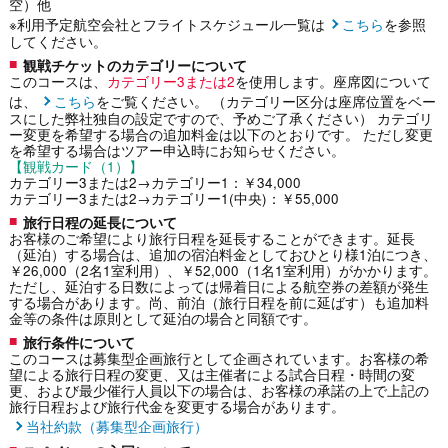
空）他
※利用予定航空会社とフライトスケジュール一覧は
こちら
を参照
してください。
観戦チケットのカテゴリーについて
このコースは、
カテゴリー3または2
を使用します。座席図について
は、
こちら
をご覧ください。 （カテゴリー区分は座席位置をベー
スにした弊社独自の設定ですので、予めご了承ください） カテゴリ
ー変更を希望する場合の追加料金は以下のとおりです。 ただし変更
を希望する場合はツアー申込時にお知らせください。
【観戦カード（1）】
カテゴリー3または2→カテゴリー1：￥34,000
カテゴリー3または2→カテゴリー1(中央)：￥55,000
旅行日程の延長について
お客様のご希望により旅行日程を延長することができます。延長
（延泊）する場合は、追加の宿泊料金としておひとり様1泊につき、
￥26,000（2名1室利用）、￥52,000（1名1室利用）がかかります。
ただし、延泊する日数によっては帰着日による航空券の差額が発生
する場合があります。尚、前泊（旅行日程を前に延ばす）も追加料
金等の条件は原則として延泊の場合と同額です。
旅行条件について
このコースは募集型企画旅行として企画されています。お客様の希
望による旅行日程の変更、又は主催者による試合日程・時間の変
更、および最少催行人員以下の場合は、お客様の承諾の上で上記の
旅行日程および旅行代金を変更する場合があります。
当社約款（募集型企画旅行）