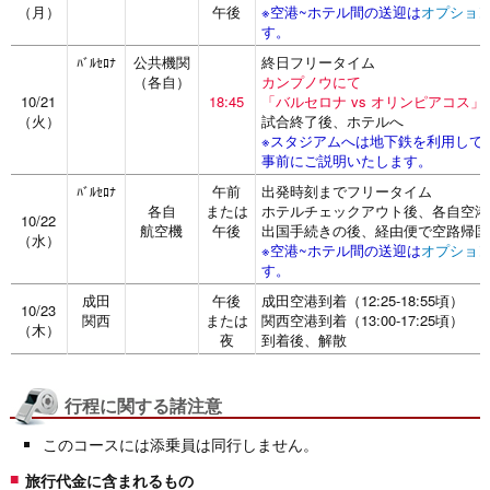
（月）
午後
※空港~ホテル間の送迎は
オプショ
す。
公共機関
終日フリータイム
ﾊﾞﾙｾﾛﾅ
（各自）
カンプノウにて
10/21
18:45
「バルセロナ vs オリンピアコス」
（火）
試合終了後、ホテルへ
※スタジアムへは地下鉄を利用して
事前にご説明いたします。
午前
出発時刻までフリータイム
ﾊﾞﾙｾﾛﾅ
各自
または
ホテルチェックアウト後、各自空港
10/22
航空機
午後
出国手続きの後、経由便で空路帰国
（水）
※空港~ホテル間の送迎は
オプショ
す。
成田
午後
成田空港到着（12:25-18:55頃）
10/23
関西
または
関西空港到着（13:00-17:25頃）
（木）
夜
到着後、解散
行程に関する諸注意
このコースには添乗員は同行しません。
旅行代金に含まれるもの