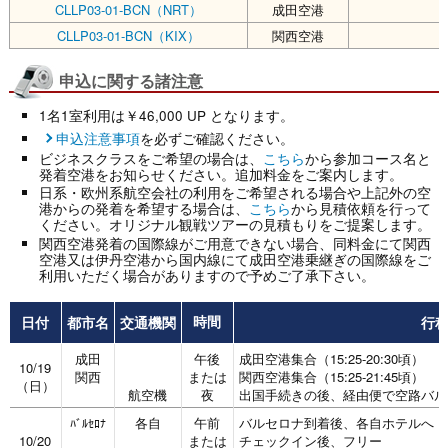
CLLP03-01-BCN（NRT）
成田空港
￥
CLLP03-01-BCN（KIX）
関西空港
￥
申込に関する諸注意
1名1室利用は￥46,000 UP となります。
申込注意事項
を必ずご確認ください。
ビジネスクラスをご希望の場合は、
こちら
から参加コース名と
発着空港をお知らせください。追加料金をご案内します。
日系・欧州系航空会社の利用をご希望される場合や上記外の空
港からの発着を希望する場合は、
こちら
から見積依頼を行って
ください。オリジナル観戦ツアーの見積もりをご提案します。
関西空港発着の国際線がご用意できない場合、同料金にて関西
空港又は伊丹空港から国内線にて成田空港乗継ぎの国際線をご
利用いただく場合がありますので予めご了承下さい。
日付
都市名
交通機関
行
時間
成田
午後
成田空港集合（15:25-20:30頃）
10/19
関西
または
関西空港集合（15:25-21:45頃）
（日）
航空機
夜
出国手続きの後、経由便で空路バル
各自
午前
バルセロナ到着後、各自ホテルへ
ﾊﾞﾙｾﾛﾅ
10/20
または
チェックイン後、フリー