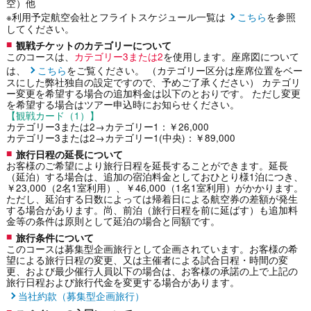
空）他
※利用予定航空会社とフライトスケジュール一覧は
こちら
を参照
してください。
観戦チケットのカテゴリーについて
このコースは、
カテゴリー3または2
を使用します。座席図について
は、
こちら
をご覧ください。 （カテゴリー区分は座席位置をベー
スにした弊社独自の設定ですので、予めご了承ください） カテゴリ
ー変更を希望する場合の追加料金は以下のとおりです。 ただし変更
を希望する場合はツアー申込時にお知らせください。
【観戦カード（1）】
カテゴリー3または2→カテゴリー1：￥26,000
カテゴリー3または2→カテゴリー1(中央)：￥89,000
旅行日程の延長について
お客様のご希望により旅行日程を延長することができます。延長
（延泊）する場合は、追加の宿泊料金としておひとり様1泊につき、
￥23,000（2名1室利用）、￥46,000（1名1室利用）がかかります。
ただし、延泊する日数によっては帰着日による航空券の差額が発生
する場合があります。尚、前泊（旅行日程を前に延ばす）も追加料
金等の条件は原則として延泊の場合と同額です。
旅行条件について
このコースは募集型企画旅行として企画されています。お客様の希
望による旅行日程の変更、又は主催者による試合日程・時間の変
更、および最少催行人員以下の場合は、お客様の承諾の上で上記の
旅行日程および旅行代金を変更する場合があります。
当社約款（募集型企画旅行）