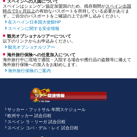
スペインへの入国について
スペインはシェンゲン協定加盟国のため、残存期間が
スペイン出国
時点で3ヶ月以上
の有効なパスポートを所持している必要がありま
す。ご自分のパスポートをご確認の上でお申し込みください。
在スペイン日本国大使館HP
スペインに関する安全情報
観光オプショナルツアーについて
以下のリンクからお申込みください。
観光オプショナルツアー
海外旅行保険への任意加入について
海外旅行中に現地で通院・入院する場合や携行品の盗難等に備えて
海外旅行保険への加入をお勧めします。
海外旅行保険のご案内
サッカー・フットサル 年間スケジュール
欧州サッカー 試合日程
スペイン ラ・リーガ 試合日程
スペイン コパ・デル・レイ 試合日程