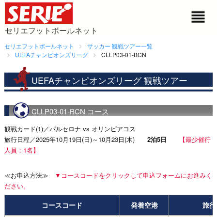
セリエフットボールネット
セリエフットボールネット
サッカー 観戦ツアー一覧
UEFAチャンピオンズリーグ
CLLP03-01-BCN
UEFAチャンピオンズリーグ 観戦ツアー
CLLP03-01-BCN コース
観戦カード(1)／バルセロナ vs オリンピアコス
旅行日程／2025年10月19日(日)～10月23日(木)
2泊5日
【最少催行
人員：1名】
≪お申込方法≫
▼コースコードをクリックして申込フォームにお進みく
ださい。
コースコード
発着空港
旅行