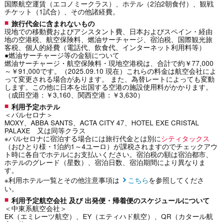
国際航空運賃（エコノミークラス）、ホテル（2泊2朝食付）、観戦
チケット（1試合）、その他諸経費。
旅行代金に含まれないもの
現地での移動費およびアシスタント費、日本およびスペイン・経由
地の空港税、航空保険料、燃油サーチャージ、宿泊税、国際観光旅
客税、個人的経費（電話代、飲食代、インターネット利用料等）
●燃油サーチャージ等の金額について
燃油サーチャージ・航空保険料・現地空港税は、合計で約￥77,000
～￥91,000です。（2025.09.10 現在）これらの料金は航空会社によ
って変更される場合があります。 また、為替レートによっても変動
します。この他に日本を出国する空港の施設使用料がかかります。
（成田空港：￥3,160、関西空港：￥3,630）
利用予定ホテル
＜バルセロナ＞
MOXY、ABBA SANTS、ACTA CITY 47、HOTEL EXE CRISTAL
PALAXE 又は同等クラス
※バルセロナに宿泊する場合には旅行代金とは別に
シティタックス
（おひとり様・1泊約1～4ユーロ）が課税されますのでチェックアウ
ト時に各自でホテルにお支払いください。宿泊税の額は宿泊都市、
ホテルのグレード（星数）、宿泊日数、宿泊期間により異なりま
す。
※利用ホテル一覧とその他注意事項は
こちら
を参照してくださ
い。
利用予定航空会社 及び 出発便・帰着便のスケジュールについて
＜中東系航空会社＞
EK（エミレーツ航空）、EY（エティハド航空）、QR（カタール航