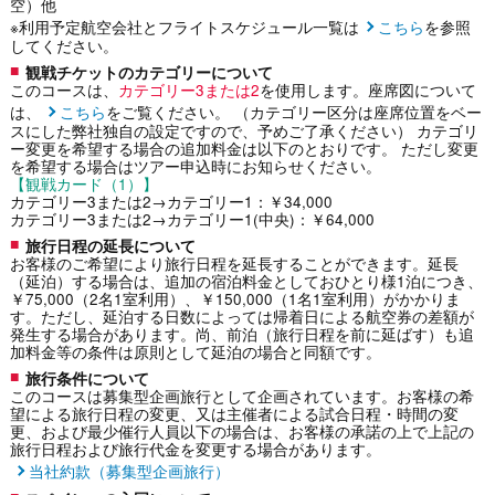
空）他
※利用予定航空会社とフライトスケジュール一覧は
こちら
を参照
してください。
観戦チケットのカテゴリーについて
このコースは、
カテゴリー3または2
を使用します。座席図について
は、
こちら
をご覧ください。 （カテゴリー区分は座席位置をベー
スにした弊社独自の設定ですので、予めご了承ください） カテゴリ
ー変更を希望する場合の追加料金は以下のとおりです。 ただし変更
を希望する場合はツアー申込時にお知らせください。
【観戦カード（1）】
カテゴリー3または2→カテゴリー1：￥34,000
カテゴリー3または2→カテゴリー1(中央)：￥64,000
旅行日程の延長について
お客様のご希望により旅行日程を延長することができます。延長
（延泊）する場合は、追加の宿泊料金としておひとり様1泊につき、
￥75,000（2名1室利用）、￥150,000（1名1室利用）がかかりま
す。ただし、延泊する日数によっては帰着日による航空券の差額が
発生する場合があります。尚、前泊（旅行日程を前に延ばす）も追
加料金等の条件は原則として延泊の場合と同額です。
旅行条件について
このコースは募集型企画旅行として企画されています。お客様の希
望による旅行日程の変更、又は主催者による試合日程・時間の変
更、および最少催行人員以下の場合は、お客様の承諾の上で上記の
旅行日程および旅行代金を変更する場合があります。
当社約款（募集型企画旅行）