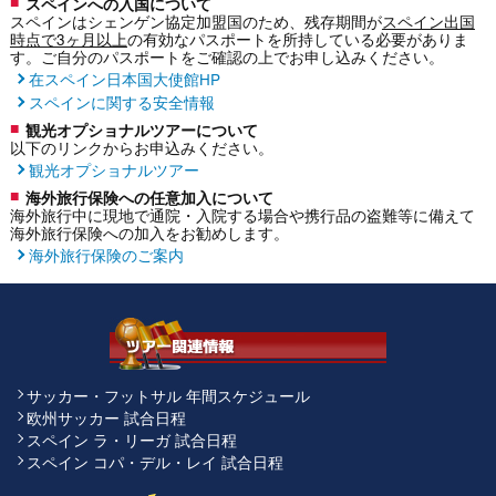
スペインへの入国について
スペインはシェンゲン協定加盟国のため、残存期間が
スペイン出国
時点で3ヶ月以上
の有効なパスポートを所持している必要がありま
す。ご自分のパスポートをご確認の上でお申し込みください。
在スペイン日本国大使館HP
スペインに関する安全情報
観光オプショナルツアーについて
以下のリンクからお申込みください。
観光オプショナルツアー
海外旅行保険への任意加入について
海外旅行中に現地で通院・入院する場合や携行品の盗難等に備えて
海外旅行保険への加入をお勧めします。
海外旅行保険のご案内
サッカー・フットサル 年間スケジュール
欧州サッカー 試合日程
スペイン ラ・リーガ 試合日程
スペイン コパ・デル・レイ 試合日程