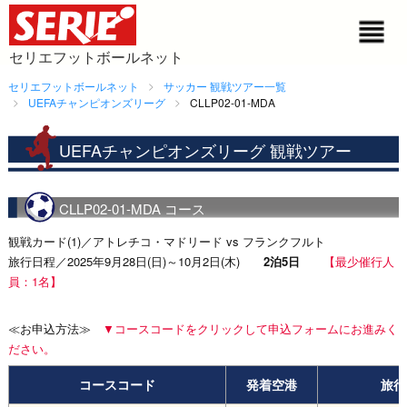
セリエフットボールネット
セリエフットボールネット
サッカー 観戦ツアー一覧
UEFAチャンピオンズリーグ
CLLP02-01-MDA
UEFAチャンピオンズリーグ 観戦ツアー
CLLP02-01-MDA コース
観戦カード(1)／アトレチコ・マドリード vs フランクフルト
旅行日程／2025年9月28日(日)～10月2日(木)
2泊5日
【最少催行人
員：1名】
≪お申込方法≫
▼コースコードをクリックして申込フォームにお進みく
ださい。
コースコード
発着空港
旅行