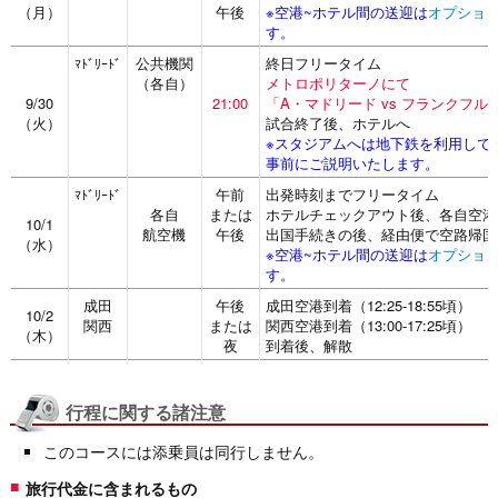
（月）
午後
※空港~ホテル間の送迎は
オプショ
す。
公共機関
終日フリータイム
ﾏﾄﾞﾘｰﾄﾞ
（各自）
メトロポリターノにて
9/30
21:00
「A・マドリード vs フランクフル
（火）
試合終了後、ホテルへ
※スタジアムへは地下鉄を利用して
事前にご説明いたします。
午前
出発時刻までフリータイム
ﾏﾄﾞﾘｰﾄﾞ
各自
または
ホテルチェックアウト後、各自空港
10/1
航空機
午後
出国手続きの後、経由便で空路帰国
（水）
※空港~ホテル間の送迎は
オプショ
す。
成田
午後
成田空港到着（12:25-18:55頃）
10/2
関西
または
関西空港到着（13:00-17:25頃）
（木）
夜
到着後、解散
行程に関する諸注意
このコースには添乗員は同行しません。
旅行代金に含まれるもの