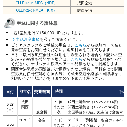
CLLP02-01-MDA（NRT）
成田空港
￥
CLLP02-01-MDA（KIX）
関西空港
￥
申込に関する諸注意
1名1室利用は￥150,000 UP となります。
申込注意事項
を必ずご確認ください。
ビジネスクラスをご希望の場合は、
こちら
から参加コース名と
発着空港をお知らせください。追加料金をご案内します。
日系・欧州系航空会社の利用をご希望される場合や上記外の空
港からの発着を希望する場合は、
こちら
から見積依頼を行って
ください。オリジナル観戦ツアーの見積もりをご提案します。
関西空港発着の国際線がご用意できない場合、同料金にて関西
空港又は伊丹空港から国内線にて成田空港乗継ぎの国際線をご
利用いただく場合がありますので予めご了承下さい。
日付
都市名
交通機関
行
時間
成田
午後
成田空港集合（15:25-20:30頃）
9/28
関西
または
関西空港集合（15:25-21:45頃）
（日）
航空機
夜
出国手続きの後、経由便で空路マド
各自
午前
マドリード到着後、各自ホテルへ
ﾏﾄﾞﾘｰﾄﾞ
9/29
または
チェックイン後、フリー