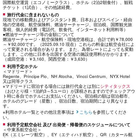
国際航空運賃（エコノミークラス）、ホテル（2泊2朝食付）、観戦
チケット（1試合）、その他諸経費。
旅行代金に含まれないもの
現地での移動費およびアシスタント費、日本およびスペイン・経由
地の空港税、航空保険料、燃油サーチャージ、宿泊税、国際観光旅
客税、個人的経費（電話代、飲食代、インターネット利用料等）
●燃油サーチャージ等の金額について
燃油サーチャージ・航空保険料・現地空港税は、合計で約￥78,000
～￥92,000です。（2025.09.10 現在）これらの料金は航空会社によ
って変更される場合があります。 また、為替レートによっても変動
します。この他に日本を出国する空港の施設使用料がかかります。
（成田空港：￥3,160、関西空港：￥3,630）
利用予定ホテル
＜マドリード＞
Regente、Principe Pio、NH Atocha、Vincci Centrum、NYX Hotel
又は同等クラス
※マドリードに宿泊する場合には旅行代金とは別に
シティタックス
（おひとり様・1泊約3～5ユーロ）が課税されますのでチェックアウ
ト時に各自でホテルにお支払いください。宿泊税の額は宿泊都市、
ホテルのグレード（星数）、宿泊日数、宿泊期間により異なりま
す。
※利用ホテル一覧とその他注意事項は
こちら
を参照してくださ
い。
利用予定航空会社 及び 出発便・帰着便のスケジュールについて
＜中東系航空会社＞
EK（エミレーツ航空）、EY（エティハド航空）、QR（カタール航