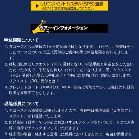
申込期限について
各コースとも出発日の1ヶ月前が締切日となります。（ただし、仮登録を行
ったコースについては正式受付のご案内の際に申込期限をお知らせしま
す）
締切日以降はリクエスト（RQ）受付となり、申込手続と申込金をご入金い
ただいたうえで、手配をお待ちいただくことになります。尚、リクエスト
（RQ）受付した場合は手配完了と同時に自動的に旅行契約が成立します。
リクエスト（RQ）受付とは？
クレジットカード（MASTER、VISA）決済は可能ですが、出発日の18日前
以降は原則不可となります。
現地係員について
全コースとも添乗員は同行しませんので、滞在中は現地係員（日本語アシ
スタント）がお世話いたします。
出発空港（日本）では事前にお送りするEチケット控とパスポートにてお客
様ご自身でチェックインしていただきます。
経由便の場合、経由する空港には係員はおりませんので、各自お乗継ぎく