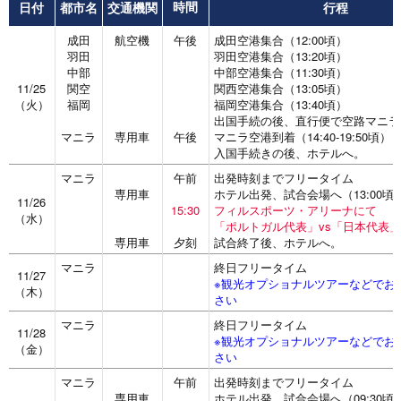
日付
都市名
交通機関
行程
時間
成田
航空機
午後
成田空港集合（12:00頃）
羽田
羽田空港集合（13:20頃）
中部
中部空港集合（11:30頃）
11/25
関空
関西空港集合（13:05頃）
（火）
福岡
福岡空港集合（13:40頃）
出国手続の後、直行便で空路マニラ
マニラ
専用車
午後
マニラ空港到着（14:40-19:50頃）
入国手続きの後、ホテルへ。
マニラ
午前
出発時刻までフリータイム
専用車
ホテル出発、試合会場へ（13:00頃
11/26
15:30
フィルスポーツ・アリーナにて
（水）
「ポルトガル代表」vs「日本代表
専用車
夕刻
試合終了後、ホテルへ。
マニラ
終日フリータイム
11/27
※観光オプショナルツアーなどでお
（木）
さい
マニラ
終日フリータイム
11/28
※観光オプショナルツアーなどでお
（金）
さい
マニラ
午前
出発時刻までフリータイム
専用車
ホテル出発、試合会場へ（09:30頃