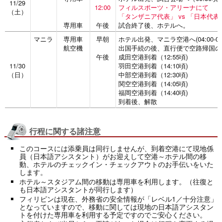
11/29
12:00
フィルスポーツ・アリーナにて
（土）
「タンザニア代表」 vs 「日本代
専用車
午後
試合終了後、ホテルへ。
マニラ
専用車
早朝
ホテル出発、マニラ空港へ(04:00-07:
航空機
出国手続の後、直行便で空路帰国の
午後
成田空港到着（12:55頃)
11/30
羽田空港到着（14:10頃)
（日）
中部空港到着（12:30頃)
関空空港到着（14:05頃)
福岡空港到着（14:40頃)
到着後、解散
行程に関する諸注意
このコースには添乗員は同行しませんが、到着空港にて現地係
員（日本語アシスタント）がお迎えして空港～ホテル間の移
動、ホテルのチェックイン・チェックアウトのお手伝いをいた
します。
ホテル～スタジアム間の移動は専用車を利用します。（往復と
も日本語アシスタントが同行します）
フィリピンは現在、外務省の安全情報が「レベル1／十分注意」
となっていますので、移動に関しては現地の日本語アシスタン
トを付けた専用車を利用する予定ですのでご安心ください。