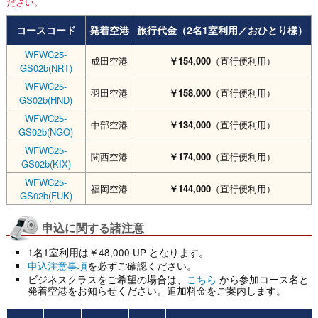
ださい。
コースコード
発着空港
旅行代金（2名1室利用／おひとり様）
WFWC25-
成田空港
￥154,000
（直行便利用）
GS02b(NRT)
WFWC25-
羽田空港
￥158,000
（直行便利用）
GS02b(HND)
WFWC25-
中部空港
￥134,000
（直行便利用）
GS02b(NGO)
WFWC25-
関西空港
￥174,000
（直行便利用）
GS02b(KIX)
WFWC25-
福岡空港
￥144,000
（直行便利用）
GS02b(FUK)
申込に関する諸注意
1名1室利用は￥48,000 UP となります。
申込注意事項
を必ずご確認ください。
ビジネスクラスをご希望の場合は、
こちら
から参加コース名と
発着空港をお知らせください。追加料金をご案内します。