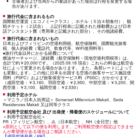
主催者および当局からの要請があった場合は行程を変更する場
合があります。
旅行代金に含まれるもの
国際航空運賃（エコノミークラス）、ホテル（５泊４朝食付）、観
戦チケット（２試合）、上記行程表に記載された移動費および日本
語アシスタント費（専用車と記載された部分）、その他諸経費。
旅行代金に含まれないもの
日本およびフィリピンの空港利用税、航空保険料、国際観光旅客
税、個人的経費（電話代、飲食代等、WIFI使用料等）
●旅行代金以外にかかる経費について
燃油サーチャージ、諸経費（航空保険料・現地空港利用税等）は、
合計で約￥20,000です。（2025.09.18 現在）これらの料金は航空会
社によって変更される場合があります。 また、為替レートによって
も変動します。この他に日本を出国する空港の旅客サービス施設使
用料（PSFC）および旅客保安サービス料（PSSC）がかかります。
（成田空港：￥3,160、羽田空港：￥2,950、中部空港：￥3,200、関
西空港：￥3,100、福岡空港：￥2,530）
利用予定ホテル
＜マニラ／日本人街周辺＞ Somerset Millennium Makati、Seda
Residences Makati 又は同等クラス
利用予定航空会社 及び 出発便・帰着便のスケジュールについて
＜利用予定航空会社＞
PR（フィリピン航空）、JL（日本航空）、NH（全日空）他
※原則として以下の便を利用します。ご利用航空便の指定はできませ
んが希望便がある場合はご相談ください。
【成田空港発着／PR】