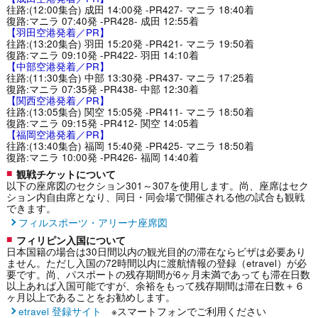
往路:(12:00集合) 成田 14:00発 -PR427- マニラ 18:40着
復路:マニラ 07:40発 -PR428- 成田 12:55着
【羽田空港発着／PR】
往路:(13:20集合) 羽田 15:20発 -PR421- マニラ 19:50着
復路:マニラ 09:10発 -PR422- 羽田 14:10着
【中部空港発着／PR】
往路:(11:30集合) 中部 13:30発 -PR437- マニラ 17:25着
復路:マニラ 07:35発 -PR438- 中部 12:30着
【関西空港発着／PR】
往路:(13:05集合) 関空 15:05発 -PR411- マニラ 18:50着
復路:マニラ 09:15発 -PR412- 関空 14:05着
【福岡空港発着／PR】
往路:(13:40集合) 福岡 15:40発 -PR425- マニラ 18:50着
復路:マニラ 10:00発 -PR426- 福岡 14:40着
観戦チケットについて
以下の座席図のセクション301～307を使用します。尚、座席はセク
ション内自由席となり、同日・同会場で開催される他の試合も観戦
できます。
フィルスポーツ・アリーナ座席図
フィリピン入国について
日本国籍の場合は30日間以内の観光目的の滞在ならビザは必要あり
ません。ただし入国の72時間以内に渡航情報の登録（etravel）が必
要です。尚、パスポートの残存期間が6ヶ月未満であっても滞在日数
以上あれば入国可能ですが、余裕をもって残存期間は滞在日数＋６
ヶ月以上であることをお勧めします。
etravel 登録サイト
※スマートフォンでご利用ください