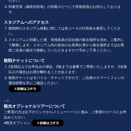
ださい。
到着空港（最終目的地）の到着ロビーにて現地係員がお待ちしておりま
す。
スタジアムへのアクセス
観戦時のスタジアム移動に関しては各コースの行程表を参照してくださ
い。
スタジアムに到着した後、現地係員が試合後の集合場所を決め、ご案内し
て解散します。スタジアム内の各自のお座席お席から集合場所まではお客
様ご自身の責任で移動していただきますので予めご了承ください。
観戦チケットについて
2名様以上でお申込みの場合、2枚までは連番でご用意いたしますが、3名様
以上の場合はお席が離れることがあります。
観戦チケットはモバイル・チケットですので、ご自身のスマートフォンの
通信状態を常にご確認ください。
-->
観光オプショナルツアーについて
ご希望の方は以下のリンクからメニューページに進み、ご希望のコースにお申
込みください。
●観光オプション