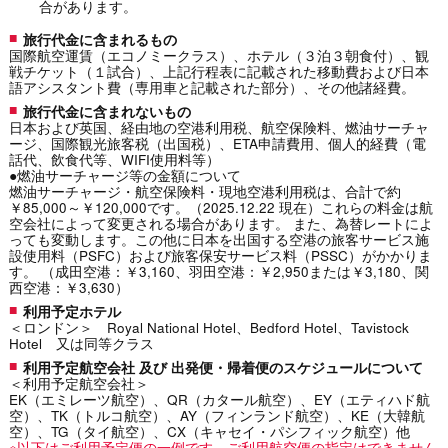
合があります。
旅行代金に含まれるもの
国際航空運賃（エコノミークラス）、ホテル（３泊３朝食付）、観
戦チケット（１試合）、上記行程表に記載された移動費および日本
語アシスタント費（専用車と記載された部分）、その他諸経費。
旅行代金に含まれないもの
日本および英国、経由地の空港利用税、航空保険料、燃油サーチャ
ージ、国際観光旅客税（出国税）、ETA申請費用、個人的経費（電
話代、飲食代等、WIFI使用料等）
●燃油サーチャージ等の金額について
燃油サーチャージ・航空保険料・現地空港利用税は、合計で約
￥85,000～￥120,000です。（2025.12.22 現在）これらの料金は航
空会社によって変更される場合があります。 また、為替レートによ
っても変動します。この他に日本を出国する空港の旅客サービス施
設使用料（PSFC）および旅客保安サービス料（PSSC）がかかりま
す。 （成田空港：￥3,160、羽田空港：￥2,950または￥3,180、関
西空港：￥3,630）
利用予定ホテル
＜ロンドン＞ Royal National Hotel、Bedford Hotel、Tavistock
Hotel 又は同等クラス
利用予定航空会社 及び 出発便・帰着便のスケジュールについて
＜利用予定航空会社＞
EK（エミレーツ航空）、QR（カタール航空）、EY（エティハド航
空）、TK（トルコ航空）、AY（フィンランド航空）、KE（大韓航
空）、TG（タイ航空）、CX（キャセイ・パシフィック航空）他
※以下はご利用予定便の一例です。ご利用航空便の指定はできません