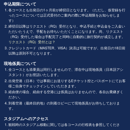
申込期限について
各コースとも出発日の1ヶ月前が締切日となります。（ただし、仮登録を行
ったコースについては正式受付のご案内の際に申込期限をお知らせしま
す）
締切日以降はリクエスト（RQ）受付となり、申込手続と申込金をご入金い
ただいたうえで、手配をお待ちいただくことになります。尚、リクエスト
（RQ）受付した場合は手配完了と同時に自動的に旅行契約が成立します。
リクエスト（RQ）受付とは？
クレジットカード（MASTER、VISA）決済は可能ですが、出発日の18日前
以降は原則不可となります。
現地係員について
全コースとも添乗員は同行しませんので、滞在中は現地係員（日本語アシ
スタント）がお世話いたします。
出発空港（日本）では事前にお送りするEチケット控とパスポートにてお客
様ご自身でチェックインしていただきます。
経由便の場合、経由する空港には係員はおりませんので、各自お乗継ぎく
ださい。
到着空港（最終目的地）の到着ロビーにて現地係員がお待ちしておりま
す。
スタジアムへのアクセス
観戦時のスタジアム移動に関しては各コースの行程表を参照してくださ
い。