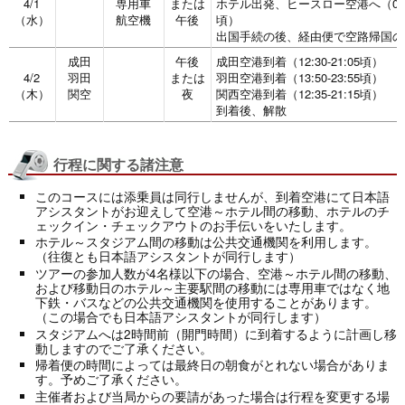
4/1
専用車
または
ホテル出発、ヒースロー空港へ（06:30
（水）
航空機
午後
頃）
出国手続の後、経由便で空路帰国の
成田
午後
成田空港到着（12:30-21:05頃）
4/2
羽田
または
羽田空港到着（13:50-23:55頃）
（木）
関空
夜
関西空港到着（12:35-21:15頃）
到着後、解散
行程に関する諸注意
このコースには添乗員は同行しませんが、到着空港にて日本語
アシスタントがお迎えして空港～ホテル間の移動、ホテルのチ
ェックイン・チェックアウトのお手伝いをいたします。
ホテル～スタジアム間の移動は公共交通機関を利用します。
（往復とも日本語アシスタントが同行します）
ツアーの参加人数が4名様以下の場合、空港～ホテル間の移動、
および移動日のホテル～主要駅間の移動には専用車ではなく地
下鉄・バスなどの公共交通機関を使用することがあります。
（この場合でも日本語アシスタントが同行します）
スタジアムへは2時間前（開門時間）に到着するように計画し移
動しますのでご了承ください。
帰着便の時間によっては最終日の朝食がとれない場合がありま
す。予めご了承ください。
主催者および当局からの要請があった場合は行程を変更する場