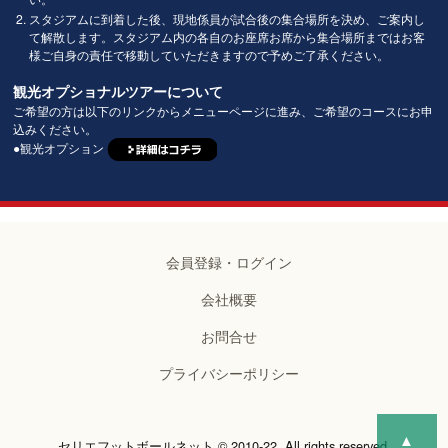
スタジアムに到着した後、現地係員が試合後の集合場所を決め、ご案内し
て解散します。スタジアム内の各自のお座席お席から集合場所まではお客
様ご自身の責任で移動していただきますので予めご了承ください。
観光オプショナルツアーについて
ご希望の方は以下のリンクからメニューページに進み、ご希望のコースにお申
込みください。
●観光オプション
会員登録・ログイン
会社概要
お問合せ
プライバシーポリシー
▲
セリエフットボールネット © 2010-22. All rights reserved.