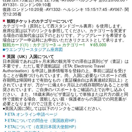
AY1331- ロンドン09:10着
復路:ロンドン10:20発 -AY1332- ヘルシンキ 15:15/17:45 -AY067- 関
空12:35着
観戦チケットのカテゴリーについて
カテゴリー3（原則として西スタンドゴール裏席）を使用します。
座席位置は以下のリンクを参照してください。カテゴリーを変更す
る場合の追加代金は以下のとおりです。アップグレードを希望する
場合はツアー申込時にお申出いただきリクエストとして承ります。
観戦カード(1)：カテゴリー3 → カテゴリー1 ￥65,000
■ウエンブリースタジアム座席図
英国（UK）入国について
日本国籍であれば6ヶ月未満の観光等での滞在は原則ビザ（査証）は
不要です。ただし電子渡航認証（ETA: Electronic Travel
Authorisation）を申請し旅券情報等を登録の上、事前に認証を受け
ることが義務づけられています。尚、入国に必要なパスポートの残
存期間は帰国時まで有効なもの（査証欄余白は表裏連続2頁以上）と
されていますが、万が一に備え6ヶ月以上の残存期間があることが推
奨されています。ご自身のパスポートをご確認の上でお申し込みく
ださい。 また、18歳未満がビザ査証なしで単独または片方の親と同
伴で渡航する場合、渡航しない親・保護者からの英語での同意書が
必要となりますのでご注意ください。
●英国入国に関しては以下のリンクをご確認ください。
ETA オンライン申請ページ
ETAについての問合せ（英国政府HP）
ETAについて（在英日本国大使館HP）