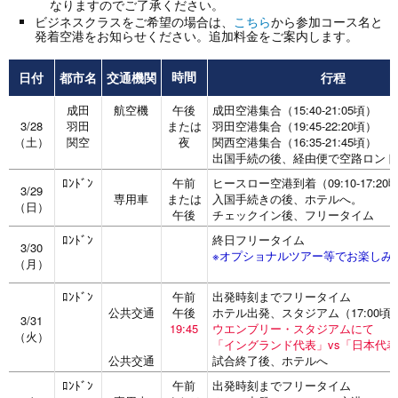
なりますのでご了承ください。
ビジネスクラスをご希望の場合は、
こちら
から参加コース名と
発着空港をお知らせください。追加料金をご案内します。
日付
都市名
交通機関
行程
時間
成田
航空機
午後
成田空港集合（15:40-21:05頃）
3/28
羽田
または
羽田空港集合（19:45-22:20頃）
（土）
関空
夜
関西空港集合（16:35-21:45頃）
出国手続の後、経由便で空路ロンド
ﾛﾝﾄﾞﾝ
午前
ヒースロー空港到着（09:10-17:20
3/29
専用車
または
入国手続きの後、ホテルへ。
（日）
午後
チェックイン後、フリータイム
ﾛﾝﾄﾞﾝ
終日フリータイム
3/30
※オプショナルツアー等でお楽しみ
（月）
ﾛﾝﾄﾞﾝ
午前
出発時刻までフリータイム
公共交通
午後
ホテル出発、スタジアム（17:00頃
3/31
19:45
ウエンブリー・スタジアムにて
（火）
「イングランド代表」vs「日本代
公共交通
試合終了後、ホテルへ
ﾛﾝﾄﾞﾝ
午前
出発時刻までフリータイム