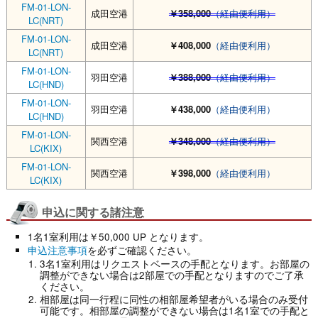
FM-01-LON-
成田空港
￥358,000
（経由便利用）
LC(NRT)
FM-01-LON-
成田空港
￥408,000
（経由便利用）
LC(NRT)
FM-01-LON-
羽田空港
￥388,000
（経由便利用）
LC(HND)
FM-01-LON-
羽田空港
￥438,000
（経由便利用）
LC(HND)
FM-01-LON-
関西空港
￥348,000
（経由便利用）
LC(KIX)
FM-01-LON-
関西空港
￥398,000
（経由便利用）
LC(KIX)
申込に関する諸注意
1名1室利用は￥50,000 UP となります。
申込注意事項
を必ずご確認ください。
3名1室利用はリクエストベースの手配となります。お部屋の
調整ができない場合は2部屋での手配となりますのでご了承
ください。
相部屋は同一行程に同性の相部屋希望者がいる場合のみ受付
可能です。相部屋の調整ができない場合は1名1室での手配と