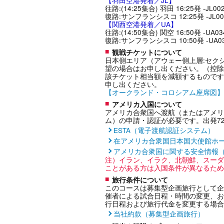
【羽田空港発着／JL】
往路:(14:25集合) 羽田 16:25発 -JL
復路:サンフランシスコ 12:25発 -JL001
【関西空港発着／UA】
往路:(14:50集合) 関空 16:50発 -UA
復路:サンフランシスコ 10:50発 -UA03
観戦チケットについて
日本側エリア（アウェー側上層:セクシ
望の場合はお申し出ください。（控除
該チケット相当額を減額するものです
申し出ください。
【オークランド・コロシアム座席図】
アメリカ入国について
アメリカ合衆国へ渡航（またはアメリ
ム）の申請・認証が必要です。出発7
ESTA（電子渡航認証システム）
在アメリカ合衆国日本国大使館ホ
アメリカ合衆国に関する安全情報
注）イラン、イラク、北朝鮮、スーダ
ことがある方は入国条件が異なるため
旅行条件について
このコースは募集型企画旅行として企
催者による試合日程・時間の変更、お
行日程および旅行代金を変更する場合
当社約款（募集型企画旅行）