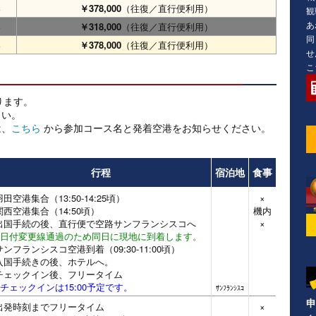
港
￥378,000
（往復／直行便利用）
観
あ
港
￥318,000
（往復／直行便利用）
同
港
￥378,000
（往復／直行便利用）
せ
こ
なります。
さい。
は、
こちら
から参加コース名と発着空港をお知らせください。
行程
宿泊地
食事
羽田空港集合（13:50-14:25頃）
×
関西空港集合（14:50頃）
機内
出国手続の後、直行便で空路サンフランシスコへ
×
※日付変更線通過のため同日に現地に到着します。
サンフランシスコ空港到着（09:30-11:00頃）
入国手続きの後、ホテルへ。
チェックイン後、フリータイム
※チェックインは15:00予定です。
ｻﾝﾌﾗﾝｼｽｺ
申
出発時刻までフリータイム
×