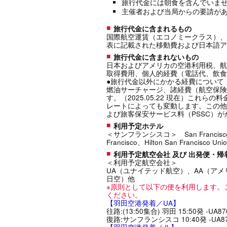
旅行代金には朝食を含んでいませ
主催者および当局からの要請が
旅行代金に含まれるもの
国際航空運賃（エコノミークラス）、
表に記載された移動費および日本語ア
旅行代金に含まれないもの
日本およびアメリカの空港利用税、航
取得費用、個人的経費（電話代、飲食代
●旅行代金以外にかかる経費について
燃油サーチャージ、諸経費（航空保険料・
す。（2025.05.22 現在）これ
レートによっても変動します。この他
よび旅客保安サービス料（PSSC）がか
利用予定ホテル
＜サンフランシスコ＞ San Francisco Marr
Francisco、Hilton San Francisco 
利用予定航空会社 及び 出発便・
＜利用予定航空会社＞
UA（ユナイテッド航空）、AA（アメ
日空）他
※原則として以下の便を利用します。
ください。
【羽田空港発着／UA】
往路:(13:50集合) 羽田 15:50発 -UA
復路:サンフランシスコ 10:40発 -UA87