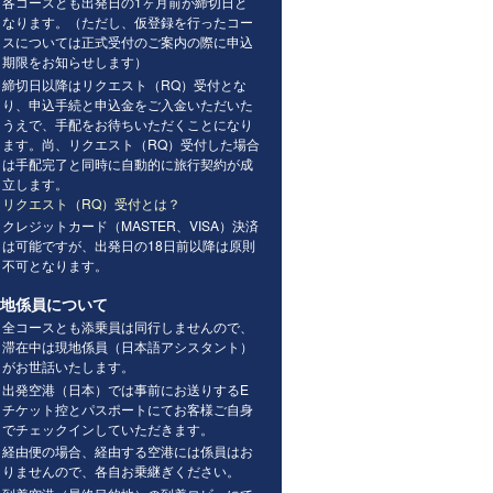
各コースとも出発日の1ヶ月前が締切日と
なります。（ただし、仮登録を行ったコー
スについては正式受付のご案内の際に申込
期限をお知らせします）
締切日以降はリクエスト（RQ）受付とな
り、申込手続と申込金をご入金いただいた
うえで、手配をお待ちいただくことになり
ます。尚、リクエスト（RQ）受付した場合
は手配完了と同時に自動的に旅行契約が成
立します。
リクエスト（RQ）受付とは？
クレジットカード（MASTER、VISA）決済
は可能ですが、出発日の18日前以降は原則
不可となります。
地係員について
全コースとも添乗員は同行しませんので、
滞在中は現地係員（日本語アシスタント）
がお世話いたします。
出発空港（日本）では事前にお送りするE
チケット控とパスポートにてお客様ご自身
でチェックインしていただきます。
経由便の場合、経由する空港には係員はお
りませんので、各自お乗継ぎください。