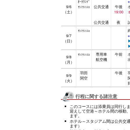
ｵｰｸﾗﾝﾄﾞ
9/6
公共交通
午後
ｻﾝﾌﾗﾝｼｽｺ
（土）
19:00
公共交通
夜
ｻﾝﾌﾗﾝｼｽｺ
9/7
（日）
専用車
午前
ｻﾝﾌﾗﾝｼｽｺ
9/8
航空機
（月）
羽田
午後
9/9
関空
（火）
行程に関する諸注意
このコースには添乗員は同行し
迎えして空港～ホテル間の移動
ます。
ホテル～スタジアム間は公共交
ます）