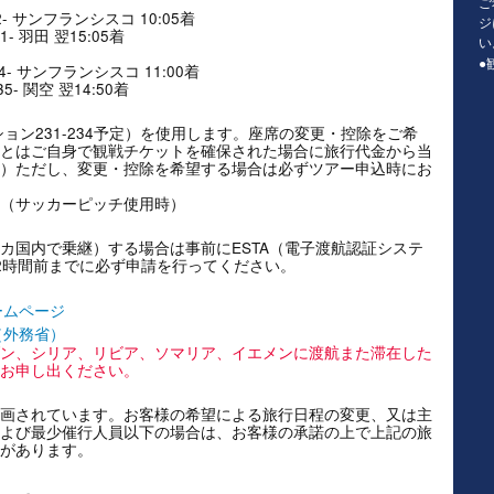
ご
002- サンフランシスコ 10:05着
ジ
- 羽田 翌15:05着
い
●
034- サンフランシスコ 11:00着
5- 関空 翌14:50着
ョン231-234予定）を使用します。座席の変更・控除をご希
とはご自身で観戦チケットを確保された場合に旅行代金から当
）ただし、変更・控除を希望する場合は必ずツアー申込時にお
（サッカーピッチ使用時）
カ国内で乗継）する場合は事前にESTA（電子渡航認証システ
2時間前までに必ず申請を行ってください。
ームページ
（外務省）
ン、シリア、リビア、ソマリア、イエメンに渡航また滞在した
お申し出ください。
画されています。お客様の希望による旅行日程の変更、又は主
よび最少催行人員以下の場合は、お客様の承諾の上で上記の旅
があります。