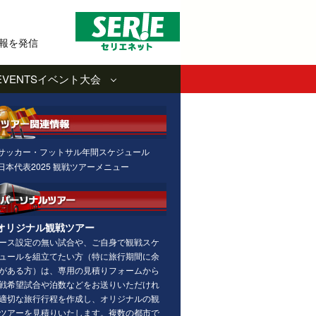
報を発信
EVENTS
イベント大会
サッカー・フットサル年間スケジュール
日本代表2025 観戦ツアーメニュー
オリジナル観戦ツアー
ース設定の無い試合や、ご自身で観戦スケ
ュールを組立てたい方（特に旅行期間に余
がある方）は、専用の見積りフォームから
戦希望試合や泊数などをお送りいただけれ
適切な旅行行程を作成し、オリジナルの観
ツアーを見積りいたします。複数の都市で