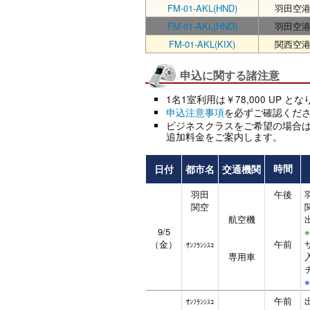
FM-01-AKL(HND)
羽田空
FM-01-AKL(HND)
羽田空
FM-01-AKL(KIX)
関西空
申込に関する諸注意
1名1室利用は￥78,000 UP と
申込注意事項
を必ずご確認くだ
ビジネスクラスをご希望の場合
追加料金をご案内します。
日付
都市名
交通機関
時間
羽田
午後
関空
航空機
9/5
（金）
午前
ｻﾝﾌﾗﾝｼｽｺ
専用車
午前
ｻﾝﾌﾗﾝｼｽｺ