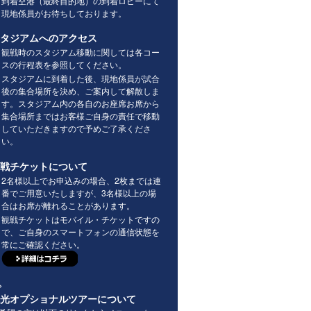
到着空港（最終目的地）の到着ロビーにて
現地係員がお待ちしております。
タジアムへのアクセス
観戦時のスタジアム移動に関しては各コー
スの行程表を参照してください。
スタジアムに到着した後、現地係員が試合
後の集合場所を決め、ご案内して解散しま
す。スタジアム内の各自のお座席お席から
集合場所まではお客様ご自身の責任で移動
していただきますので予めご了承くださ
い。
戦チケットについて
2名様以上でお申込みの場合、2枚までは連
番でご用意いたしますが、3名様以上の場
合はお席が離れることがあります。
観戦チケットはモバイル・チケットですの
で、ご自身のスマートフォンの通信状態を
常にご確認ください。
>
光オプショナルツアーについて