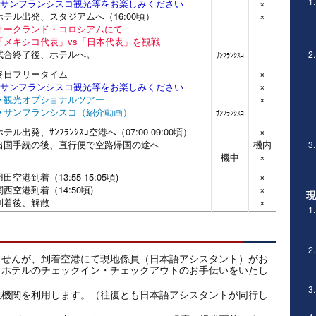
※サンフランシスコ観光等をお楽しみください
×
ホテル出発、スタジアムへ（16:00頃）
×
オークランド・コロシアムにて
「メキシコ代表」vs「日本代表」を観戦
試合終了後、ホテルへ。
ｻﾝﾌﾗﾝｼｽｺ
終日フリータイム
×
※サンフランシスコ観光等をお楽しみください
×
▶観光オプショナルツアー
×
▶サンフランシスコ（紹介動画）
ｻﾝﾌﾗﾝｼｽｺ
ホテル出発、ｻﾝﾌﾗﾝｼｽｺ空港へ（07:00-09:00頃）
×
出国手続の後、直行便で空路帰国の途へ
機内
機中
×
羽田空港到着（13:55-15:05頃)
×
関西空港到着（14:50頃)
×
現
到着後、解散
×
ませんが、到着空港にて現地係員（日本語アシスタント）がお
、ホテルのチェックイン・チェックアウトのお手伝いをいたし
通機関を利用します。（往復とも日本語アシスタントが同行し