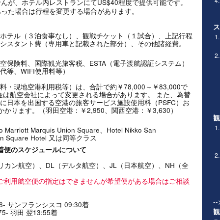
んが、ホテル内レストランにてUS$40程度で提供可能です。
あった場合は行程を変更する場合があります。
ス
ホテル（３泊食事なし）、観戦チケット（１試合）、上記行程
シスタント費（専用車と記載された部分）、その他諸経費。
空保険料、国際観光旅客税、ESTA（電子渡航認証システム）
等、WIFI使用料等）
現地空港利用税等）は、合計で約￥78,000～￥83,000で
らの料金は航空会社によって変更される場合があります。 また、為替
に日本を出国する空港の旅客サービス施設使用料（PSFC）お
かります。（羽田空港：￥2,950、関西空港：￥3,630）
観
iott Marquis Union Square、Hotel Nikko San
Union Square Hotel 又は同等クラス
帰着便のスケジュールについて
リカン航空）、DL（デルタ航空）、JL（日本航空）、NH（全
ご利用航空便の指定はできませんが希望便がある場合はご相談
--
876- サンフランシスコ 09:30着
観
5- 羽田 翌13:55着