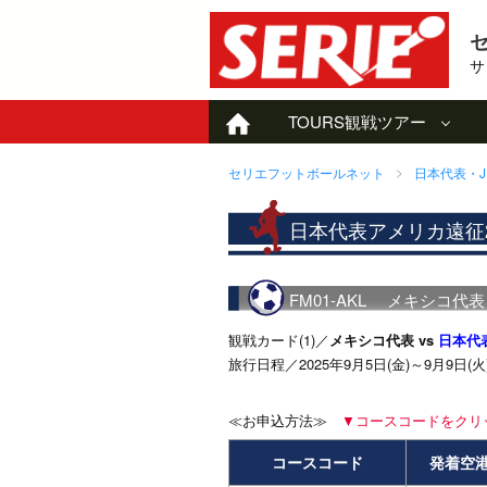
サ
TOURS
観戦ツアー
セリエフットボールネット
日本代表・J
日本代表アメリカ遠征2
FM01-AKL メキシコ代
観戦カード(1)／
メキシコ代表 vs
日本代
旅行日程／2025年9月5日(金)～9月9日
≪お申込方法≫
▼コースコードをクリ
コースコード
発着空