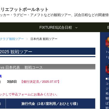
セリエフットボールネット
ッカー・ラグビー・アメフトなどの観戦ツアー、試合日程などの関連情
FIXTURES
試合日程
クラブ 観戦ツアー
日本代表 観戦ツアー
025 観戦ツアー
表 vs 日本代表 観戦コース
表
■
(火)
3泊5日
【催行決定済／2025.07.07】
コ
ジ
裕
ックして申込フォームにお進みください。
観
ば
港
旅行代金（2名1室利用／おひとり様）
戦