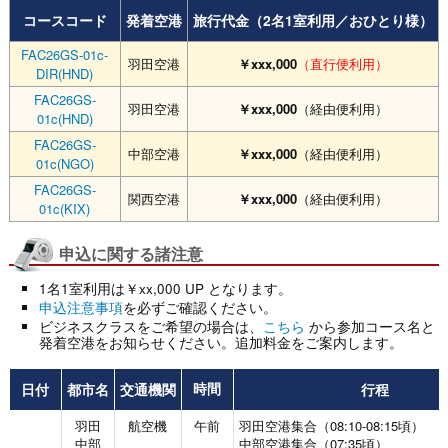
コースコード
発着空港
旅行代金（2名1室利用／おひとり様）
FAC26GS-01c-
羽田空港
￥xxx,000
（直行便利用）
DIR(HND)
FAC26GS-
羽田空港
￥xxx,000
（経由便利用）
01c(HND)
FAC26GS-
中部空港
￥xxx,000
（経由便利用）
01c(NGO)
FAC26GS-
関西空港
￥xxx,000
（経由便利用）
01c(KIX)
申込に関する諸注意
1名1室利用は￥xx,000 UP となります。
申込注意事項
を必ずご確認ください。
ビジネスクラスをご希望の場合は、
こちら
から参加コース名と
発着空港をお知らせください。追加料金をご案内します。
日付
都市名
交通機関
行程
時間
羽田
航空機
午前
羽田空港集合（08:10-08:15頃）
中部
中部空港集合（07:35頃）