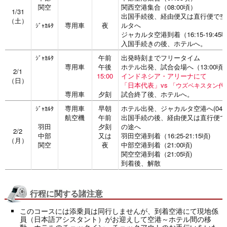
関空
関西空港集合（08:00頃）
1/31
出国手続後、経由便又は直行便で空
（土）
専用車
夜
ルタへ
ｼﾞｬｶﾙﾀ
ジャカルタ空港到着（16:15-19:45
入国手続きの後、ホテルへ。
午前
出発時刻までフリータイム
ｼﾞｬｶﾙﾀ
専用車
午後
ホテル出発、試合会場へ（13:00頃
2/1
15:00
インドネシア・アリーナにて
（日）
「日本代表」vs
「ウズベキスタン代
専用車
夕刻
試合終了後、ホテルへ。
専用車
早朝
ホテル出発、ジャカルタ空港へ(04:15-
ｼﾞｬｶﾙﾀ
航空機
午前
出国手続の後、経由便又は直行便で
羽田
夕刻
の途へ
2/2
中部
又は
羽田空港到着（16:25-21:15頃)
（月）
関空
夜
中部空港到着（21:00頃)
関空空港到着（21:05頃)
到着後、解散
行程に関する諸注意
このコースには添乗員は同行しませんが、到着空港にて現地係
員（日本語アシスタント）がお迎えして空港～ホテル間の移