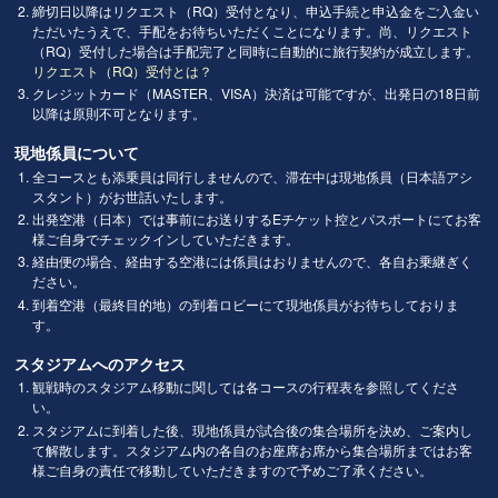
締切日以降はリクエスト（RQ）受付となり、申込手続と申込金をご入金い
ただいたうえで、手配をお待ちいただくことになります。尚、リクエスト
（RQ）受付した場合は手配完了と同時に自動的に旅行契約が成立します。
リクエスト（RQ）受付とは？
クレジットカード（MASTER、VISA）決済は可能ですが、出発日の18日前
以降は原則不可となります。
現地係員について
全コースとも添乗員は同行しませんので、滞在中は現地係員（日本語アシ
スタント）がお世話いたします。
出発空港（日本）では事前にお送りするEチケット控とパスポートにてお客
様ご自身でチェックインしていただきます。
経由便の場合、経由する空港には係員はおりませんので、各自お乗継ぎく
ださい。
到着空港（最終目的地）の到着ロビーにて現地係員がお待ちしておりま
す。
スタジアムへのアクセス
観戦時のスタジアム移動に関しては各コースの行程表を参照してくださ
い。
スタジアムに到着した後、現地係員が試合後の集合場所を決め、ご案内し
て解散します。スタジアム内の各自のお座席お席から集合場所まではお客
様ご自身の責任で移動していただきますので予めご了承ください。