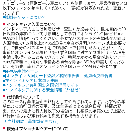
カテゴリー3（原則ゴール裏エリア）を使用します。座席位置などは
以下のリンクを参照してください。（詳細が発表された後、更新い
たします）
■観戦チケットについて
インドネシア入国について
インドネシア入国には到着ビザ（査証）が必要です。観光目的の30
日以内の滞在については原則として事前にオンライン到着ビザ＝e-
VOAの申請を行ってください。必要なパスポートの有効残存期間は
入国時点で6ヵ月以上かつ査証欄の余白が見開き2ページ以上必要で
す。ご自分のパスポートをご確認の上でお申し込みください。 尚、
事前にオンライン到着ビザをせず入国時に対面で到着ビザ＝VOAを
申請し取得することもできますが、時間がかかる場合がありツアー
の旅程管理上、特別な事情ある場合を除きe-VOAを申請してくださ
い。その他、事前にオンラインで入国カードの登録が必要です。
■[e-VOA申請ページ]
■[オンライン入国カード登録／税関申告書・健康検疫申告書]
■在インドネシア日本国大使館
■インドネシア共和国出入国管理局サイト
■インドネシアに関する安全情報（外務省）
旅行条件について
このコースは募集型企画旅行として企画されています。お客様の希
望による旅行日程の変更、又は主催者による試合日程・時間の変
更、および最少催行人員以下の場合は、お客様の承諾の上で上記の
旅行日程および旅行代金を変更する場合があります。
当社約款（募集型企画旅行）
観光オプショナルツアーについて