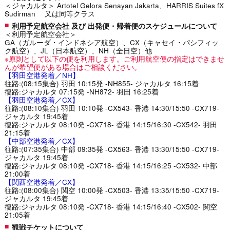
＜ジャカルタ＞ Artotel Gelora Senayan Jakarta、HARRIS Suites fX
Sudirman 又は同等クラス
利用予定航空会社 及び 出発便・帰着便のスケジュールについて
＜利用予定航空会社＞
GA（ガルーダ・インドネシア航空）、CX（キャセイ・パシフィッ
ク航空）、JL（日本航空）、NH（全日空）他
※原則として以下の便を利用します。ご利用航空便の指定はできませ
んが希望便がある場合はご相談ください。
【羽田空港発着／NH】
往路:(08:15集合) 羽田 10:15発 -NH855- ジャカルタ 16:15着
復路:ジャカルタ 07:15発 -NH872- 羽田 16:25着
【羽田空港発着／CX】
往路:(08:10集合) 羽田 10:10発 -CX543- 香港 14:30/15:50 -CX719-
ジャカルタ 19:45着
復路:ジャカルタ 08:10発 -CX718- 香港 14:15/16:30 -CX542- 羽田
21:15着
【中部空港発着／CX】
往路:(07:35集合) 中部 09:35発 -CX563- 香港 13:30/15:50 -CX719-
ジャカルタ 19:45着
復路:ジャカルタ 08:10発 -CX718- 香港 14:15/16:25 -CX532- 中部
21:00着
【関西空港発着／CX】
往路:(08:00集合) 関空 10:00発 -CX503- 香港 13:35/15:50 -CX719-
ジャカルタ 19:45着
復路:ジャカルタ 08:10発 -CX718- 香港 14:15/16:40 -CX502- 関空
21:05着
観戦チケットについて