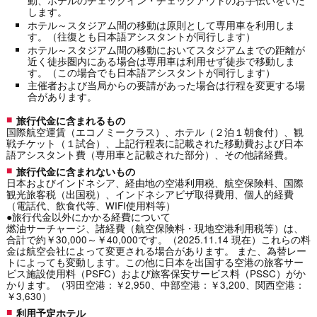
動、ホテルのチェックイン・チェックアウトのお手伝いをいた
します。
ホテル～スタジアム間の移動は原則として専用車を利用しま
す。（往復とも日本語アシスタントが同行します）
ホテル～スタジアム間の移動においてスタジアムまでの距離が
近く徒歩圏内にある場合は専用車は利用せず徒歩で移動しま
す。（この場合でも日本語アシスタントが同行します）
主催者および当局からの要請があった場合は行程を変更する場
合があります。
旅行代金に含まれるもの
国際航空運賃（エコノミークラス）、ホテル（２泊１朝食付）、観
戦チケット（１試合）、上記行程表に記載された移動費および日本
語アシスタント費（専用車と記載された部分）、その他諸経費。
旅行代金に含まれないもの
日本およびインドネシア、経由地の空港利用税、航空保険料、国際
観光旅客税（出国税）、インドネシアビザ取得費用、個人的経費
（電話代、飲食代等、WIFI使用料等）
●旅行代金以外にかかる経費について
燃油サーチャージ、諸経費（航空保険料・現地空港利用税等）は、
合計で約￥30,000～￥40,000です。（2025.11.14 現在）これらの料
金は航空会社によって変更される場合があります。 また、為替レー
トによっても変動します。この他に日本を出国する空港の旅客サー
ビス施設使用料（PSFC）および旅客保安サービス料（PSSC）がか
かります。（羽田空港：￥2,950、中部空港：￥3,200、関西空港：
￥3,630）
利用予定ホテル